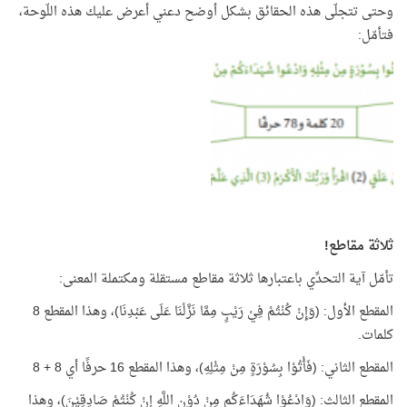
وحتى تتجلّى هذه الحقائق بشكل أوضح دعني أعرض عليك هذه اللّوحة،
فتأمّل:
ثلاثة مقاطع!
تأمّل آية التحدِّي باعتبارها ثلاثة مقاطع مستقلة ومكتملة المعنى:
المقطع الأول: (وَإِنْ كُنْتُمْ فِيْ رَيْبٍ مِمَّا نَزَّلْنَا عَلَى عَبْدِنَا)، وهذا المقطع 8
كلمات.
المقطع الثاني: (فَأْتُوْا بِسُوْرَةٍ مِنْ مِثْلِهِ)، وهذا المقطع 16 حرفًا أي 8 + 8
المقطع الثالث: (وَادْعُوْا شُهَدَاءَكُم مِنْ دُوْنِ اللَّهِ إِنْ كُنْتُمْ صَادِقِيْنَ)، وهذا