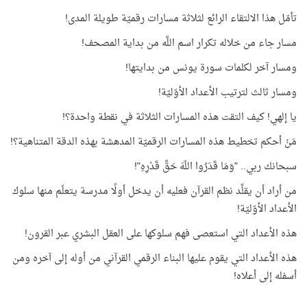
تأمّل هذا الالتقاء الرائع لثلاثة مسارات رقميّة طويلة المدى!
مسار جاء من خلاله تكرار اسم اللَّه من بداية المصحف!
ومسار آخر لكلمات سورة يونس من بدايتها!
ومسار ثالث لترتيب الأعداد الأوّليّة!
يا إلهي! كيف التقت هذه المسارات الثلاثة في نقطة واحدة؟!
مَنْ أحكم تخطيط هذه المسارات الرقميّة المدهشة بهذه الدقة المتناهية؟!
سبحانك ربي.. "وَمَا قَدَرُوا اللّهَ حَقَّ قَدْرِهِ"!
من أراد أن يقلِّد نظم القرآن فعليه أن يدخل أولًا مدرسة يتعلّم منها سلوك
الأعداد الأوّليّة!
هذه الأعداد التي استعصى فهم سلوكها على العقل البشري عبر القرون!
هذه الأعداد التي يقوم عليها البناء الرقمي القرآني من أوله إلى آخره ومن
أسفله إلى أعلاه!