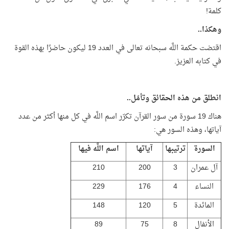
كلمة!
وهكذا..
اقتضت حكمة اللَّه سبحانه تعالى في العدد 19 ليكون حاضرًا بهذه القوة
في كتابه العزيز.
انطلق من هذه الحقائق وتأمّل..
هناك 19 سورة من سور القرآن تكرّر اسم اللَّه في كل منها أكثر من عدد
آياتها، وهذه السور هي:
السورة
ترتيبها
آياتها
اسم اللَّه فيها
آل عمران
3
200
210
النساء
4
176
229
المائدة
5
120
148
الأنفال
8
75
89