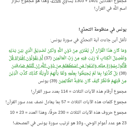
مجموع العددين 1401 + 1303 يساوي
2704
، وهذا هو مجموع تكرار
اسم اللَّه في القرآن!
يونس في منظومة التحدِّي!
تأمّل أين جاءت آية التحدِّي في سورة يونس:
وَمَا كَانَ هَذَا الْقُرْآنُ أَنْ يُفْتَرَى مِنْ دُوْنِ اللَّهِ وَلَكِنْ تَصْدِيْقَ الَّذِي بَيْنَ يَدَيْهِ
وَتَفْصِيْلَ الْكِتَابِ لَا رَيْبَ فِيْهِ مِنْ رَبِّ الْعَالَمِيْنَ
(37)
أَمْ يَقُوْلُوْنَ افْتَرَاهُ قُلْ
فَأْتُوا بِسُوْرَةٍ مِثْلِهِ وَادْعُوا مَنِ اسْتَطَعْتُمْ مِنْ دُوْنِ اللَّهِ إِنْ كُنْتُمْ صَادِقِيْنَ
(38)
بَلْ كَذَّبُوا بِمَا لَمْ يُحِيْطُوا بِعِلْمِهِ وَلَمَّا يَأْتِهِمْ تَأْوِيْلُهُ كَذَلِكَ كَذَّبَ الَّذِيْنَ
مِنْ قَبْلِهِمْ فَانْظُرْ كَيْفَ كَانَ عَاقِبَةُ الظَّالِمِيْنَ
(39) يونس
مجموع أرقام هذه الآيات الثلاث = 114 بعدد سور القرآن!
مجموع كلمات هذه الآيات الثلاث = 57 بما يعادل نصف عدد سور القرآن!
مجموع حروف هذه الآيات الثلاث = 230 حرفًا، وهذا العدد = 23 × 10
23 هو عدد أعوام الوحي، و10 هو ترتيب سورة يونس في المصحف!