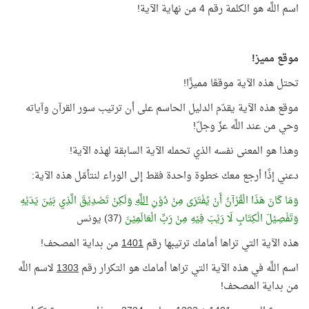
اسم اللَّه هو الكلمة رقم 4 من نهاية الآية!
موقع مميز!
تحتل هذه الآية موقعًا مميزًا!
موقع هذه الآية يقدّم الدليل الحاسم على أن ترتيب سور القرآن وآياته
وحي من عند اللَّه عزّ وجلّ!
وهذا هو المعنى نفسه الذي تحمله الآية السابقة لهذه الآية!
دعني إذًا أرجع معك خطوة واحدة فقط إلى الوراء لنتأمّل هذه الآية:
وَمَا كَانَ هَذَا الْقُرْآنُ أَنْ يُفْتَرَى مِنْ دُوْنِ
اللَّهِ
وَلَكِنْ تَصْدِيْقَ الَّذِي بَيْنَ يَدَيْهِ
وَتَفْصِيْلَ الْكِتَابِ لَا رَيْبَ فِيْهِ مِنْ رَبِّ الْعَالَمِيْنَ
(37) يونس
هذه الآية التي تراها أمامك ترتيبها رقم
1401
من بداية المصحف!
اسم اللَّه في هذه الآية التي تراها أمامك هو التكرار رقم
1303
لاسم اللَّه
من بداية المصحف!