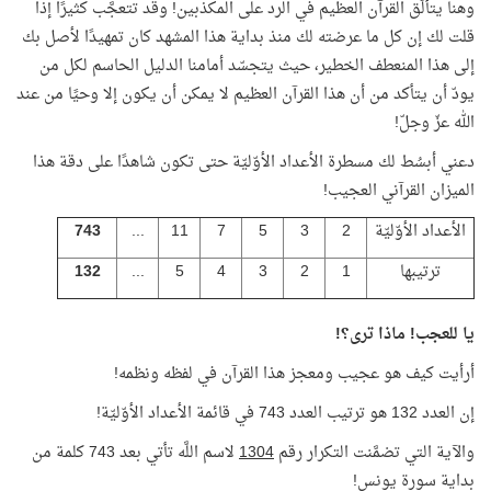
وهنا يتألّق القرآن العظيم في الرد على المكذبين! وقد تتعجَّب كثيرًا إذا
قلت لك إن كل ما عرضته لك منذ بداية هذا المشهد كان تمهيدًا لأصل بك
إلى هذا المنعطف الخطير، حيث يتجسّد أمامنا الدليل الحاسم لكل من
يودّ أن يتأكد من أن هذا القرآن العظيم لا يمكن أن يكون إلا وحيًا من عند
الله عزّ وجلّ!
دعني أبسُط لك مسطرة الأعداد الأوّليّة حتى تكون شاهدًا على دقة هذا
الميزان القرآني العجيب!
الأعداد الأوّليّة
2
3
5
7
11
...
743
ترتيبها
1
2
3
4
5
...
132
يا للعجب! ماذا ترى؟!
أرأيت كيف هو عجيب ومعجز هذا القرآن في لفظه ونظمه!
إن العدد 132 هو ترتيب العدد 743 في قائمة الأعداد الأوّليّة!
والآية التي تضمَّنت التكرار رقم
1304
لاسم اللَّه تأتي بعد 743 كلمة من
بداية سورة يونس!