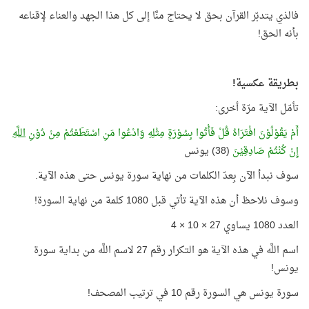
فالذي يتدبّر القرآن بحق لا يحتاج منَّا إلى كل هذا الجهد والعناء لإقناعه
بأنه الحق!
بطريقة عكسية!
تأمّل الآية مرّة أخرى:
أَمْ يَقُوْلُوْنَ افْتَرَاهُ قُلْ فَأْتُوا بِسُوْرَةٍ مِثْلِهِ وَادْعُوا مَنِ اسْتَطَعْتُمْ مِنْ دُوْنِ
اللَّهِ
إِنْ كُنْتُمْ صَادِقِيْنَ
(38) يونس
سوف نبدأ الآن بِعدّ الكلمات من نهاية سورة يونس حتى هذه الآية.
وسوف نلاحظ أن هذه الآية تأتي قبل 1080 كلمة من نهاية السورة!
العدد 1080 يساوي 27 × 10 × 4
اسم اللَّه في هذه الآية هو التكرار رقم 27 لاسم اللَّه من بداية سورة
يونس!
سورة يونس هي السورة رقم 10 في ترتيب المصحف!