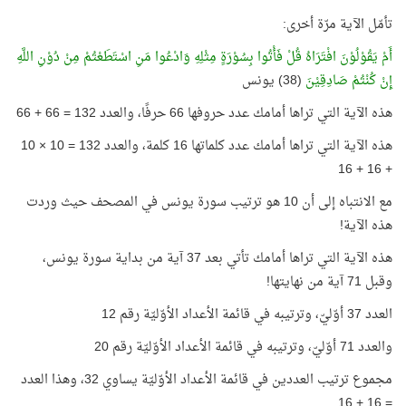
تأمّل الآية مرّة أخرى:
أَمْ يَقُوْلُوْنَ افْتَرَاهُ قُلْ فَأْتُوا بِسُوْرَةٍ مِثْلِهِ وَادْعُوا مَنِ اسْتَطَعْتُمْ مِنْ دُوْنِ اللَّهِ
إِنْ كُنْتُمْ صَادِقِيْنَ
(38) يونس
هذه الآية التي تراها أمامك عدد حروفها 66 حرفًا، والعدد 132 = 66 + 66
هذه الآية التي تراها أمامك عدد كلماتها 16 كلمة، والعدد 132 = 10 × 10
+ 16 + 16
مع الانتباه إلى أن 10 هو ترتيب سورة يونس في المصحف حيث وردت
هذه الآية!
هذه الآية التي تراها أمامك تأتي بعد 37 آية من بداية سورة يونس،
وقبل 71 آية من نهايتها!
العدد 37 أوّليّ، وترتيبه في قائمة الأعداد الأوّليّة رقم 12
والعدد 71 أوّليّ، وترتيبه في قائمة الأعداد الأوّليّة رقم 20
مجموع ترتيب العددين في قائمة الأعداد الأوّليّة يساوي 32، وهذا العدد
= 16 + 16