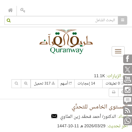
Toggle
navigation
عدد الزيارات:
11.1K
0 تعليقات
14 إعجابات
أسهم
317 تحميل
المستوى الخامس للتحدِّي
إعداد:
الدكتور/ أحمد مُحمَّد زين المنّاوي
آخر تحديث:
29‏/03‏/2026 هـ 11-10-1447