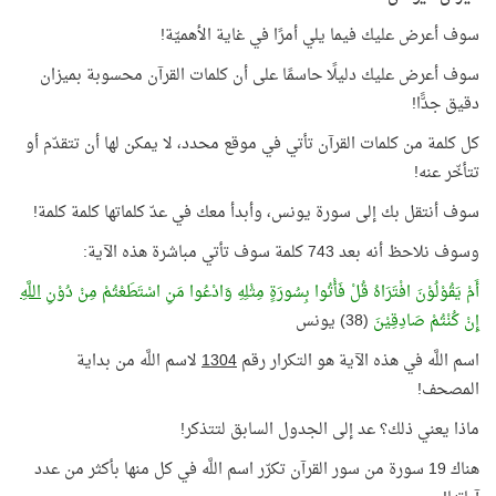
سوف أعرض عليك فيما يلي أمرًا في غاية الأهميّة!
سوف أعرض عليك دليلًا حاسمًا على أن كلمات القرآن محسوبة بميزان
دقيق جدًّا!
كل كلمة من كلمات القرآن تأتي في موقع محدد، لا يمكن لها أن تتقدّم أو
تتأخّر عنه!
سوف أنتقل بك إلى سورة يونس، وأبدأ معك في عدّ كلماتها كلمة كلمة!
وسوف نلاحظ أنه بعد 743 كلمة سوف تأتي مباشرة هذه الآية:
أَمْ يَقُوْلُوْنَ افْتَرَاهُ قُلْ فَأْتُوا بِسُورَةٍ مِثْلِهِ وَادْعُوا مَنِ اسْتَطَعْتُمْ مِنْ دُوْنِ
اللَّهِ
إِنْ كُنْتُمْ صَادِقِيْنَ
(38) يونس
اسم اللَّه في هذه الآية هو التكرار رقم
1304
لاسم اللَّه من بداية
المصحف!
ماذا يعني ذلك؟ عد إلى الجدول السابق لتتذكر!
هناك 19 سورة من سور القرآن تكرّر اسم اللَّه في كل منها بأكثر من عدد