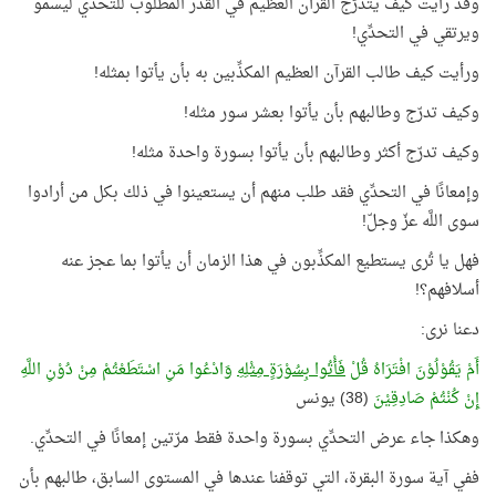
وقد رأيت كيف يتدرّج القرآن العظيم في القدر المطلوب للتحدِّي ليسمو
ويرتقي في التحدِّي!
ورأيت كيف طالب القرآن العظيم المكذِّبين به بأن يأتوا بمثله!
وكيف تدرّج وطالبهم بأن يأتوا بعشر سور مثله!
وكيف تدرّج أكثر وطالبهم بأن يأتوا بسورة واحدة مثله!
وإمعانًا في التحدِّي فقد طلب منهم أن يستعينوا في ذلك بكل من أرادوا
سوى اللَّه عزّ وجلّ!
فهل يا تُرى يستطيع المكذِّبون في هذا الزمان أن يأتوا بما عجز عنه
أسلافهم؟!
دعنا نرى:
أَمْ يَقُوْلُوْنَ افْتَرَاهُ قُلْ
فَأْتُوا بِسُوْرَةٍ مِثْلِهِ
وَادْعُوا مَنِ اسْتَطَعْتُمْ مِنْ دُوْنِ اللَّهِ
إِنْ كُنْتُمْ صَادِقِيْنَ
(38) يونس
وهكذا جاء عرض التحدِّي بسورة واحدة فقط مرّتين إمعانًا في التحدِّي.
ففي آية سورة البقرة، التي توقفنا عندها في المستوى السابق، طالبهم بأن