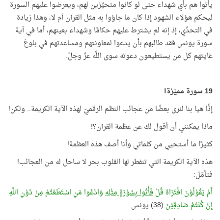
يأتوا هم بأي شهداء حتى لو كانوا متحيِّزين لهم، ويعرضوا عليهم السورة
ليحكم هؤلاء الشهود إذا كان ما جاؤوا به مثل القرآن أم لا، وهذا زيادة
في التحدِّي، إذ إنه لم يشترط عليهم حكامًا وشهداء بعينهم، أما في آية
سورة يونس فقد طالبهم بأن يدعوا لمعاونتهم ومساعدتهم في بلوغ
غايتهم كل من يستطيعون دعوته سوى اللَّه عزّ وجلّ.
19 سورة مميّزة!
إذًا هيا بنا لنرى بعضًا من عجائب النظم الرقميّ لهذه الآية الكريمة.. ولكن!
ماذا يمكنني أن أقول لك عن عظمة القرآن؟!
كثيرًا ما أستحيي من كلماتي وأنا أصف هذه العظمة!
هذه الآية الكريمة التي تنفطر لها القلوب بحر لا ساحل له من العجائب!
فتأمّل:
أَمْ يَقُوْلُوْنَ افْتَرَاهُ قُلْ
فَأْتُوا بِسُوْرَةٍ مِثْلِهِ
وَادْعُوا مَنِ اسْتَطَعْتُمْ مِنْ دُوْنِ اللَّهِ
إِنْ كُنْتُمْ صَادِقِيْنَ
(38) يونس