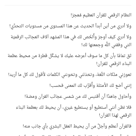
النظام الرقمي للقرآن العظيم مُعجز!
ولا أدري من أين أبدأ الحديث عن هذا المستوى من مستويات التحدِّي!
ولا أدري كيف أوجز وأُلخّص لك في هذا المشهد آلاف العجائب الرقميّة
التي وفقني اللَّه وجمعتها لك!
ثق تمامًا بأن كل ما سوف أعرضه عليك لا يشكّل قطرة من محيط عظمة
البناء الرقمي للقرآن!
تعوزني ملكات اللّغة، وتخذلني وتخونني الكلمات لأقول لك كل ما أريد!
إنني أضع لك الأمثلة وأُقرِّب لك المعنى فحسب!
وأحاول جاهدًا أن أقتبس لك من شمس عجائب القرآن ومضة!
فلا تظن أنني أستطيع أو يستطيع غيري، أن يحيط لك بعظمة البناء
الرقمي لهذا القرآن!
فالقرآن أعظم وأجلَّ من أن يحيط العقل البشري بأي جانب منه!