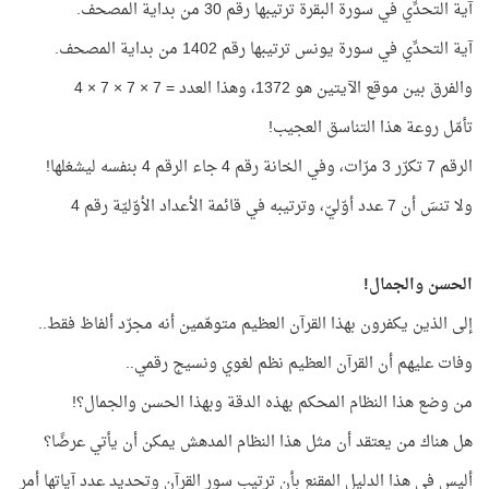
آية التحدِّي في سورة البقرة ترتيبها رقم 30 من بداية المصحف.
آية التحدِّي في سورة يونس ترتيبها رقم 1402 من بداية المصحف.
والفرق بين موقع الآيتين هو 1372، وهذا العدد = 7 × 7 × 7 × 4
تأمّل روعة هذا التناسق العجيب!
الرقم 7 تكرّر 3 مرّات، وفي الخانة رقم 4 جاء الرقم 4 بنفسه ليشغلها!
ولا تنسَ أن 7 عدد أوّليّ، وترتيبه في قائمة الأعداد الأوّليّة رقم 4
الحسن والجمال!
إلى الذين يكفرون بهذا القرآن العظيم متوهّمين أنه مجرّد ألفاظ فقط..
وفات عليهم أن القرآن العظيم نظم لغوي ونسيج رقمي..
من وضع هذا النظام المحكم بهذه الدقة وبهذا الحسن والجمال؟!
هل هناك من يعتقد أن مثل هذا النظام المدهش يمكن أن يأتي عرضًا؟
أليس في هذا الدليل المقنع بأن ترتيب سور القرآن وتحديد عدد آياتها أمر