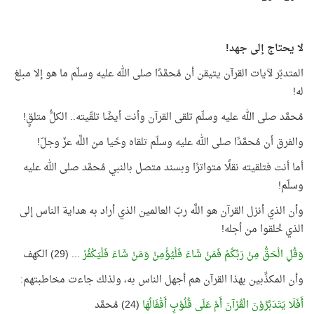
لا يحتاج إلى جهد!
المتدبّر لآيات القرآن يتيقن أن مُحمَّدًا صلى الله عليه وسلّم ما هو إلا مبلغ
له!
مُحمَّد صلى الله عليه وسلّم تلقى القرآن وأنت أيضًا تلقّيته.. الكلُّ متلقٍ!
والفرق أن مُحمَّدًا صلى الله عليه وسلّم تلقاه وحًيا من اللَّه عزّ وجلّ!
أما أنت فتلقيته نقلًا متواترًا وبسند متصل بالنبي مُحمَّد صلى الله عليه
وسلّم!
وأن الذي أنزل القرآن هو اللَّه ربّ العالمين الذي أراد به هداية الناس إلى
الذي خُلقوا من أجله!
وَقُلِ الْحَقُّ مِنْ رَبِّكُمْ فَمَنْ شَاءَ فَلْيُؤْمِنْ وَمَنْ شَاءَ فَلْيَكْفُرْ
... (29) الكهف
وأن المكذِّبين بهذا القرآن هم أجهل الناس به، ولذلك جاءت مخاطبتهم:
أَفَلَا يَتَدَبَّرُوْنَ الْقُرْآنَ أَمْ عَلَى قُلُوْبٍ أَقْفَالُهَا
(24) مُحمَّد