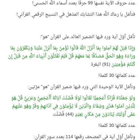
عدد حروف الآية نفسها 99 حرفًا بعدد أسماء اللَّه الحسنى!
فتأمّل يا رعاك اللَّه هذا التشابك المذهل في النسيج الرقمي القرآني!
تأمّل أوّل آية ورد فيها الضمير العائد على القرآن "هو":
وَإِذَا قِيْلَ لَهُمْ آمِنُوا بِمَا أَنْزَلَ اللَّهُ قَالُوا نُؤْمِنُ بِمَا أُنْزِلَ عَلَيْنَا وَيَكْفُرُوْنَ بِمَا
وَرَاءَهُ
وَهُوَ
الْحَقُّ مُصَدِّقًا لِمَا مَعَهُمْ قُلْ فَلِمَ تَقْتُلُوْنَ أَنْبِيَاءَ اللَّهِ مِنْ قَبْلُ إِنْ
كُنْتُمْ مُؤْمِنِيْنَ
(91) البقرة
عدد كلماتها 30 كلمة!
وتأمّل الآية الوحيدة التي ورد فيها ضمير القرآن "هو" مرّتين:
وَلَوْ جَعَلْنَاهُ قُرْآنًا أَعْجَمِيًّا لَقَالُوا لَوْلَا فُصِّلَتْ آيَاتُهُ أَأَعْجَمِيٌّ وَعَرَبِيٌّ قُلْ
هُوَ
لِلَّذِيْنَ آمَنُوا هُدًى وَشِفَاءٌ وَالَّذِيْنَ لَا يُؤْمِنُوْنَ فِي آذَانِهِمْ وَقْرٌ
وَهُوَ
عَلَيْهِمْ
عَمًى أُوْلَئِكَ يُنَادَوْنَ مِنْ مَكَانٍ بَعِيْدٍ
(44) فُصِّلَت
عدد كلماتها 30 كلمة!
وتأمّل أوّل آية في المصحف رقمها 114 بعدد سور القرآن: