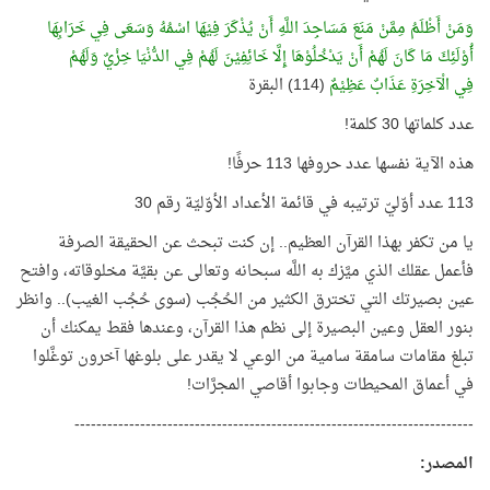
وَمَنْ أَظْلَمُ مِمَّنْ مَنَعَ مَسَاجِدَ اللَّهِ أَنْ يُذْكَرَ فِيْهَا اسْمُهُ وَسَعَى فِي خَرَابِهَا
أُوْلَئِكَ مَا كَانَ لَهُمْ أَنْ يَدْخُلُوْهَا إِلَّا خَائِفِيْنَ لَهُمْ فِي الدُّنْيَا خِزْيٌ وَلَهُمْ
فِي الْآخِرَةِ عَذَابٌ عَظِيْمٌ
(114) البقرة
عدد كلماتها 30 كلمة!
هذه الآية نفسها عدد حروفها 113 حرفًا!
113 عدد أوّليّ ترتيبه في قائمة الأعداد الأوّليّة رقم 30
يا من تكفر بهذا القرآن العظيم.. إن كنت تبحث عن الحقيقة الصرفة
فأعمل عقلك الذي ميَّزك به اللَّه سبحانه وتعالى عن بقيَّة مخلوقاته، وافتح
عين بصيرتك التي تخترق الكثير من الحُجُب (سوى حُجُب الغيب).. وانظر
بنور العقل وعين البصيرة إلى نظم هذا القرآن، وعندها فقط يمكنك أن
تبلغ مقامات سامقة سامية من الوعي لا يقدر على بلوغها آخرون توغَّلوا
في أعماق المحيطات وجابوا أقاصي المجرَّات!
-------------------------------------------------------------------------
المصدر
: