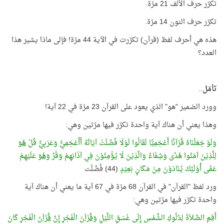
تكرّر حرف الألف 21 مرّة.
تكرّر حرف النون 14 مرّة.
هذه هي أحرف لفظ (قرآن) تكرّرت في الآية 44 مرّة! فإلى ماذا يشير هذا
العدد؟
تأمّل
..
وورد الضمير "هو" الذي يعود على القرآن 23 مرّة في 22 آية!
وهذا يعني أن هناك آية واحدة تكرّر فيها مرّتين وهي:
وَلَوْ جَعَلْنَاهُ قُرْآنًا أَعْجَمِيًّا لَقَالُوا لَوْلَا فُصِّلَتْ آيَاتُهُ أَأَعْجَمِيٌّ وَعَرَبِيٌّ قُلْ
هُوَ
لِلَّذِيْنَ آمَنُوا هُدًى وَشِفَاءٌ وَالَّذِيْنَ لَا يُؤْمِنُوْنَ فِي آذَانِهِمْ وَقْرٌ
وَهُوَ
عَلَيْهِمْ
عَمًى أُوْلَئِكَ يُنَادَوْنَ مِنْ مَكَانٍ بَعِيْدٍ
(44) فُصِّلَت
ورد لفظ "القرآن" في القرآن 68 مرّة في 67 آية ما يعني أن هناك آية
واحدة تكرّر فيها مرّتين وهي:
أَقِمِ الصَّلاَةَ لِدُلُوكِ الشَّمْسِ إِلَى غَسَقِ اللَّيْلِ
وَقُرْآنَ
الْفَجْرِ إِنَّ
قُرْآنَ
الْفَجْرِ كَانَ