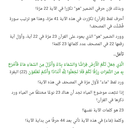
وبذلك فإن حرفي الضمير "هو" تكرّرا في الآية 22 مرّة!
أحرف لفظ (قرآن) تكرّرت في هذه الآية 41 مرّة، وهذا هو ترتيب سورة
فُصِّلَت في المصحف!
وورد الضمير "هو" الذي يعود على القرآن 23 مرّة في 22 آية، وأوّل آية
رقمها 22 في المصحف عدد كلماتها 23 كلمة!
تأمّل..
الَّذِي جَعَلَ لَكُمُ الْأَرْضَ فِرَاشًا وَالسَّمَاءَ بِنَاءً وَأَنْزَلَ مِنَ السَّمَاءِ مَاءً فَأَخْرَجَ
بِهِ مِنَ الثَّمَرَاتِ رِزْقًا لَكُمْ فَلَا تَجْعَلُوا لِلَّهِ أَنْدَادًا وَأَنْتُمْ تَعْلَمُوْنَ
(22) البقرة
ورد لفظ "ماء" لأوّل مرّة في المصحف في هذه الآية!
إذا تتبَّعت موضوع المياه تجد أن هناك 23 نوعًا مختلفًا من المياه ورد
ذكرها في القرآن!
23 هو كلمات الآية نفسها!
وكلمة (مَاء) في هذه الآية تأتي بعد 44 حرفًا من بداية الآية!