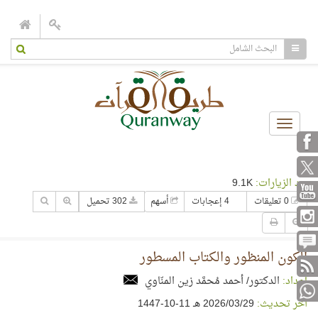
Toggle
navigation
عدد الزيارات:
9.1K
0 تعليقات
4 إعجابات
أسهم
302 تحميل
الكون المنظور والكتاب المسطور
إعداد:
الدكتور/ أحمد مُحمَّد زين المنّاوي
آخر تحديث:
29‏/03‏/2026 هـ 11-10-1447