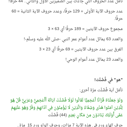
تأمّل عدد الحروف التي جاءت بين الضميرين الأوّل والثاني.. 44 حرفًا!
عدد حروف الآية الأولى = 129 حرفًا، وعدد حروف الآية الثانية = 60
حرفًا.
مجموع حروف الآيتين = 189 حرفًا أي 63 × 3
والعدد 63 يماثل عدد أعوام عمر النبي -صلى الله عليه وسلّم-!
الفرق بين عدد حروف الآيتين = 69 حرفًا أي 23 × 3
والعدد 23 يماثل عدد أعوام الوحي!
"هو" في فُصِّلَت!
تأمّل آية فُصِّلَت مرّة أخرى:
وَلَوْ جَعَلْنَاهُ قُرْآنًا أَعْجَمِيًّا لَقَالُوا لَوْلَا فُصِّلَتْ آيَاتُهُ أَأَعْجَمِيٌّ وَعَرَبِيٌّ قُلْ
هُوَ
لِلَّذِيْنَ آمَنُوا هُدًى وَشِفَاءٌ وَالَّذِيْنَ لَا يُؤْمِنُوْنَ فِي آذَانِهِمْ وَقْرٌ
وَهُوَ
عَلَيْهِمْ
عَمًى أُوْلَئِكَ يُنَادَوْنَ مِنْ مَكَانٍ بَعِيْدٍ
(44) فُصِّلَت
حرف الهاء ورد في هذه الآية 7 مرّات، وحرف الواو ورد 15 مرّة..