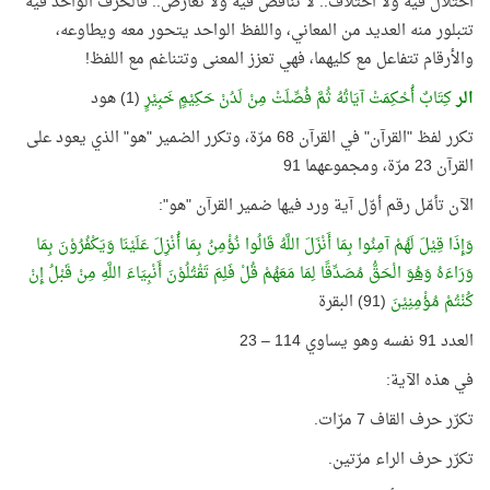
اختلال فيه ولا اختلاف.. لا تناقض فيه ولا تعارض.. فالحرف الواحد فيه
تتبلور منه العديد من المعاني، واللفظ الواحد يتحور معه ويطاوعه،
والأرقام تتفاعل مع كليهما، فهي تعزز المعنى وتتناغم مع اللفظ!
الر
كِتَابٌ أُحْكِمَتْ آيَاتُهُ ثُمَّ فُصِّلَتْ مِنْ لَدُنْ حَكِيْمٍ خَبِيْرٍ
(1) هود
تكرر لفظ "القرآن" في القرآن 68 مرّة، وتكرر الضمير "هو" الذي يعود على
القرآن 23 مرّة، ومجموعهما 91
الآن تأمّل رقم أوّل آية ورد فيها ضمير القرآن "هو":
وَإِذَا قِيْلَ لَهُمْ آمِنُوا بِمَا أَنْزَلَ اللَّهُ قَالُوا نُؤْمِنُ بِمَا أُنْزِلَ عَلَيْنَا وَيَكْفُرُوْنَ بِمَا
وَرَاءَهُ
وَهُوَ
الْحَقُّ مُصَدِّقًا لِمَا مَعَهُمْ قُلْ فَلِمَ تَقْتُلُوْنَ أَنْبِيَاءَ اللَّهِ مِنْ قَبْلُ إِنْ
كُنْتُمْ مُؤْمِنِيْنَ
(91) البقرة
العدد 91 نفسه وهو يساوي 114 – 23
في هذه الآية:
تكرّر حرف القاف 7 مرّات.
تكرّر حرف الراء مرّتين.