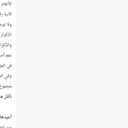
الأنعام
الآية ر
ولا توج
التِّكرا
والتِّكر
نعم أحس
في المرّ
وفي المر
مجموع 
تأمَّل ه
أعيدها ل
ورد لفظ