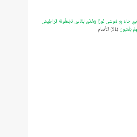
بَ الَّذِي جَاءَ بِهِ مُوسَى نُورًا وَهُدًى لِلنَّاسِ تَجْعَلُونَهُ قَرَاطِيسَ
هِمْ يَلْعَبُونَ
(91) الأنعام