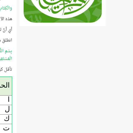
وَالْكِتَاب
هذه الآ
أي أنَّ 
انطلق م
بِسْمِ اللّ
الْمُسْتَقِ
تأمَّل 
الح
ا
ل
ك
ت