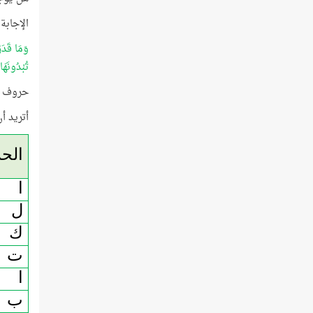
الإجابة
وَمَا قَدَر
تُبْدُونَهَا
حروف (ا
أتريد أن
الح
ا
ل
ك
ت
ا
ب