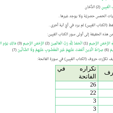
ِ الْمُبِينِ
(2) الدُّخَان
يات الخمس حصريّة ولا يوجد غيرها..
لفظ (الكتاب المُبِين) لم يرد في أيّ آية أخرى..
ن هذه الحقيقة إلى أولى سور الكتاب المُبِين:
َهِ الرَّحْمَنِ الرَّحِيمِ
(1)
الْحَمْدُ لِلَّهِ رَبِّ الْعَالَمِينَ
(2)
الرَّحْمَنِ الرَّحِيمِ
(3)
مَالِكِ يَوْمِ ال
يمَ
(6)
صِرَاطَ الَّذِينَ أَنْعَمْتَ عَلَيْهِمْ غَيْرِ الْمَغْضُوبِ عَلَيْهِمْ وَلَا الضَّالِّينَ
(7)
كيف تكرَّرت حروف (الكتاب المُبِين) في سورة الفاتحة:
تكراره في
رف
الفاتحة
26
22
3
3