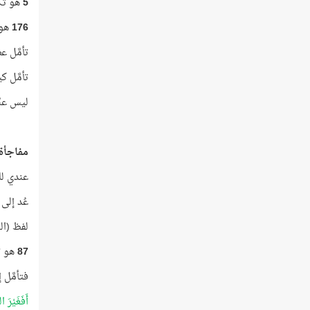
5
هو تكر
176
هو 
تأمَّل ع
تأمَّل ك
ليس عنّ
مفاجأة
عندي لك
عُد إلى ال
لفظ (ال
87
هو تك
فتأمَّل 
أَفَغَيْرَ ا