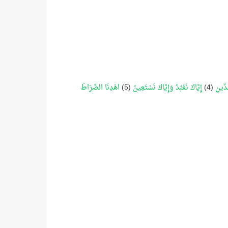
دِّينِ
(4)
إِيَّاكَ نَعْبُدُ وَإِيَّاكَ نَسْتَعِينُ
(5)
اهْدِنَا الصِّرَاطَ