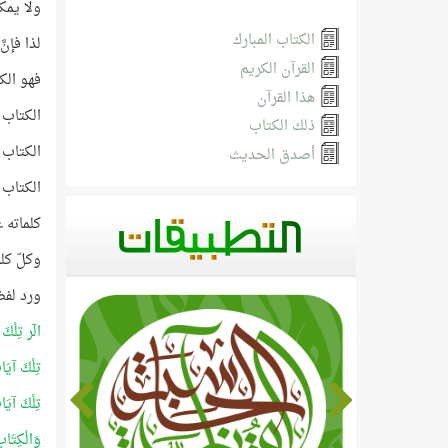
ولا يمك
الكتاب المبارك
لذا فإنّ
القرآن الكريم
فهو الك
هذا القرآن
الكتاب 
ذلك الكتاب
الكتاب ا
أصدق الحديث
الكتاب 
كلماته ع
وكلّ كل
ورد لفظ
الٓر تِلْكَ
تِلْكَ آيَا
تِلْكَ آيَا
وَالْكِتَاب