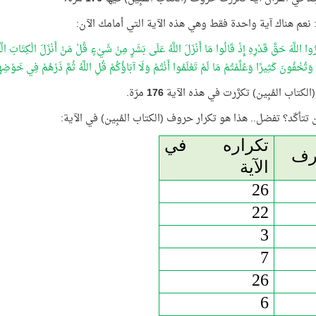
: نعم هناك آية واحدة فقط وهي هذه الآية التي أمامك الآن:
ُوا اللَّهَ حَقَّ قَدْرِهِ إِذْ قَالُوا مَا أَنْزَلَ اللَّهُ عَلَى بَشَرٍ مِنْ شَيْءٍ قُلْ مَنْ أَنْزَلَ الْكِتَا
 وَتُخْفُونَ كَثِيرًا وَعُلِّمْتُمْ مَا لَمْ تَعْلَمُوا أَنْتُمْ وَلَا آبَاؤُكُمْ قُلِ اللَّهُ ثُمَّ ذَرْهُمْ فِي خَوْضِ
لكتاب المُبِين) تكرَّرت في هذه الآية
176
مرّة.
 تتأكّد؟ تفضل.. هذا هو تكرار حروف (الكتاب المُبِين) في الآية:
تكراره في
رف
الآية
26
22
3
7
26
6