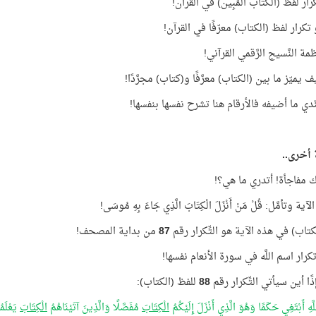
ار لفظ (الكتاب المُبِين) في القرآن!
تكرار لفظ (الكتاب) معرّفًا في القرآن!
ظمة النَّسيج الرَّقمي القرآني!
يف يميّز ما بين (الكتاب) معرَّفًا و(كتاب) مجرَّدًا!
دي ما أضيفه فالأرقام هنا تشرح نفسها بنفسها!
 أخرى..
 مفاجأة! أتدري ما هي؟!
آية وتأمَّل: قُلْ مَنْ أَنْزَلَ الْكِتَابَ الَّذِي جَاءَ بِهِ مُوسَى!
كتاب) في هذه الآية هو التِّكرار رقم
87
من بداية المصحف!
رار اسم اللَّه في سورة الأنعام نفسها!
إذًا أين سيأتي التِّكرار رقم
88
للفظ (الكتاب):
للَّهِ أَبْتَغِي حَكَمًا وَهُوَ الَّذِي أَنْزَلَ إِلَيْكُمُ
الْكِتَابَ
مُفَصَّلًا وَالَّذِينَ آتَيْنَاهُمُ
الْكِتَابَ
يَعْلَمُ