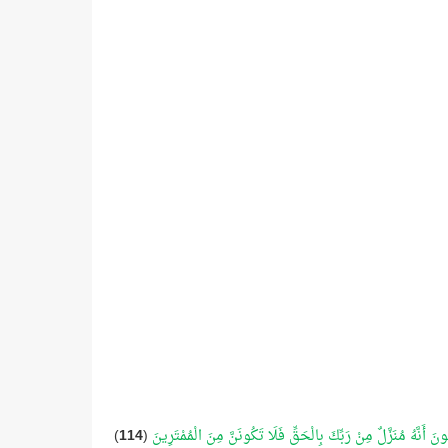
ونَ أَنَّهُ مُنَزَّلٌ مِنْ رَبِّكَ بِالْحَقِّ فَلَا تَكُونَنَّ مِنَ الْمُمْتَرِينَ
(
114
)