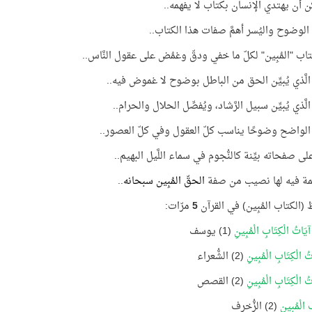
ن أن يهتدي الإنسان بكتاب لا يفهمه..
َ الوضوح واليُسر أهمَّ صفات هذا الكتاب..
تاب "المُبِين" لكلّ ما خفي ودقّ وغمُض على عقول النَّاس..
الَّذي يُبيِّن الحق من الباطل بوضوح لا غموض فيه..
لَّذي يُبيِّن سبيل الرَّشاد، ويُفصِّل الحلال والحرام..
الواضح وضوحًا يناسب كلّ العقول وفي كلّ العصور..
لى صفحاته بيِّنة كالنُّجوم في سماء اللَّيل البهيم..
مة فيه لها نصيب من صفة
الحقّ المُبِين سبحانه
..
 (الكتاب المُبِين) في القرآن
5
مرّات:
 آيَاتُ الْكِتَابِ الْمُبِينِ
(1) يوسف
تُ الْكِتَابِ الْمُبِينِ
(2) الشُّعراء
تُ الْكِتَابِ الْمُبِينِ
(2) القصص
ِ الْمُبِينِ
(2) الزُّخرف