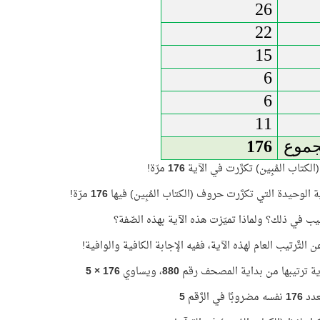
26
22
15
6
6
11
جموع
176
لكتاب المُبِين) تكرَّرت في الآية
176
مرّة!
لآية الوحيدة التي تكرَّرت حروف (الكتاب المُبِين) فيها
176
مرّة!
يب في ذلك؟ ولماذا تميّزت هذه الآية بهذه الصّفة؟
التَّرتيب العام لهذه الآية، ففيه الإجابة الكافية والوافية!
ية ترتيبها من بداية المصحف رقم
880
، ويساوي
176 × 5
لعدد
176
نفسه مضروبًا في الرَّقم
5