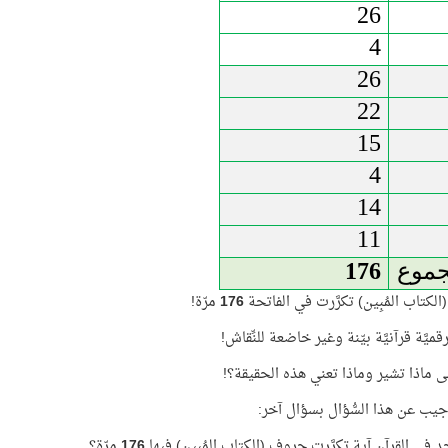
26
4
26
22
15
4
14
11
جموع
176
لكتاب المُبِين) تكرَّرت في الفاتحة
176
مرّة!
ميَّة قرآنيَّة بيّنة وغير خاضعة للنِّقاش!
ى ماذا تشير وماذا تعني هذه الحقيقة؟!
ب عن هذا السُّؤال بسؤال آخر:
 في القرآن آية تكرَّرت حروف (الكتاب المُبِين) فيها
176
مرّة؟