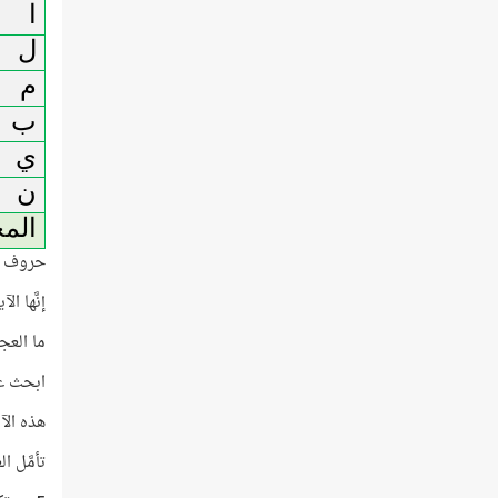
ا
ل
م
ب
ي
ن
الم
حروف (ا
إنَّها ا
ما العج
ابحث عن 
هذه الآ
تأمَّل ا