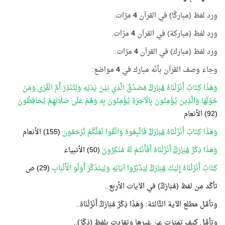
ورد لفظ (مباركًا) في القرآن
4
مرّات.
ورد لفظ (مباركة) في القرآن
4
مرّات.
ورد لفظ (مبارك) في القرآن
4
مرّات.
وجاء وصف القرآن بأنّه مبارك في
4
مواضع:
وَهَذَا كِتَابٌ أَنْزَلْنَاهُ
مُبَارَكٌ
مُصَدِّقُ الَّذِي بَيْنَ يَدَيْهِ وَلِتُنْذِرَ أُمَّ الْقُرَى وَمَنْ
حَوْلَهَا وَالَّذِينَ يُؤْمِنُونَ بِالْآخِرَةِ يُؤْمِنُونَ بِهِ وَهُمْ عَلَى صَلَاتِهِمْ يُحَافِظُونَ
(92) الأنعام
وَهَذَا كِتَابٌ أَنْزَلْنَاهُ
مُبَارَكٌ
فَاتَّبِعُوهُ وَاتَّقُوا لَعَلَّكُمْ تُرْحَمُونَ
(155) الأنعام
وَهَذَا ذِكْرٌ
مُبَارَكٌ
أَنْزَلْنَاهُ أَفَأَنْتُمْ لَهُ مُنْكِرُونَ
(50) الأنبياء
كِتَابٌ أَنْزَلْنَاهُ إِلَيْكَ
مُبَارَكٌ
لِيَدَّبَّرُوا آيَاتِهِ وَلِيَتَذَكَّرَ أُولُو الْأَلْبَابِ
(29) ص
تأكّد من لفظ (مُبَارَكٌ) في الآيات الأربع..
وتأمَّل مطلع الآية الثَّالثة: وَهَذَا ذِكْرٌ مُبَارَكٌ أَنْزَلْنَاهُ..
وتأمَّل كيف تميّزت عن غيرها وتفرّدت بلفظ (ذِكْرٌ)..