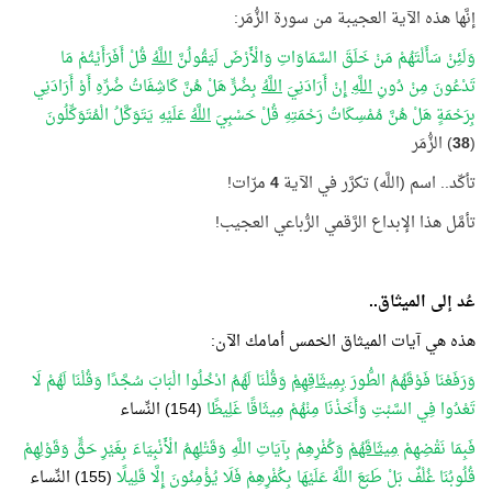
إنَّها هذه الآية العجيبة من سورة الزُّمَر:
وَلَئِنْ سَأَلْتَهُمْ مَنْ خَلَقَ السَّمَاوَاتِ وَالْأَرْضَ لَيَقُولُنَّ
اللَّهُ
قُلْ أَفَرَأَيْتُمْ مَا
تَدْعُونَ مِنْ دُونِ
اللَّهِ
إِنْ أَرَادَنِيَ
اللَّهُ
بِضُرٍّ هَلْ هُنَّ كَاشِفَاتُ ضُرِّهِ أَوْ أَرَادَنِي
بِرَحْمَةٍ هَلْ هُنَّ مُمْسِكَاتُ رَحْمَتِهِ قُلْ حَسْبِيَ
اللَّهُ
عَلَيْهِ يَتَوَكَّلُ الْمُتَوَكِّلُونَ
(
38
) الزُّمَر
تأكّد.. اسم (اللَّه) تكرَّر في الآية
4
مرّات!
تأمَّل هذا الإبداع الرَّقمي الرُّباعي العجيب!
عُد إلى الميثاق..
هذه هي آيات الميثاق الخمس أمامك الآن:
وَرَفَعْنَا فَوْقَهُمُ الطُّورَ
بِمِيثَاقِهِمْ
وَقُلْنَا لَهُمُ ادْخُلُوا الْبَابَ سُجَّدًا وَقُلْنَا لَهُمْ لَا
تَعْدُوا فِي السَّبْتِ وَأَخَذْنَا مِنْهُمْ مِيثَاقًا غَلِيظًا
(154) النِّساء
فَبِمَا نَقْضِهِمْ
مِيثَاقَهُمْ
وَكُفْرِهِمْ بِآيَاتِ اللَّهِ وَقَتْلِهِمُ الْأَنْبِيَاءَ بِغَيْرِ حَقٍّ وَقَوْلِهِمْ
قُلُوبُنَا غُلْفٌ بَلْ طَبَعَ اللَّهُ عَلَيْهَا بِكُفْرِهِمْ فَلَا يُؤْمِنُونَ إِلَّا قَلِيلًا
(155) النِّساء