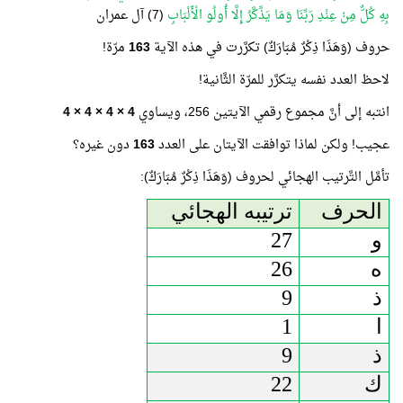
بِهِ كُلٌّ مِنْ عِنْدِ رَبِّنَا وَمَا يَذَّكَّرُ إِلَّا أُولُو الْأَلْبَابِ
(7) آل عمران
حروف (وَهَذَا ذِكْرٌ مُبَارَكٌ) تكرَّرت في هذه الآية
163
مرّة!
لاحظ العدد نفسه يتكرَّر للمرّة الثَّانية!
انتبه إلى أنَّ مجموع رقمي الآيتين 256، ويساوي
4 × 4 × 4 × 4
عجيب! ولكن لماذا توافقت الآيتان على العدد
163
دون غيره؟
تأمَّل التَّرتيب الهجائي لحروف (وَهَذَا ذِكْرٌ مُبَارَكٌ):
الحرف
ترتيبه الهجائي
و
27
ه
26
ذ
9
ا
1
ذ
9
ك
22