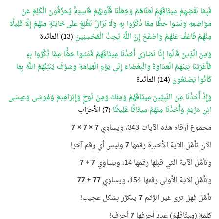
فَبِمَا نَقْضِهِمْ
مِيثَاقَهُمْ
لَعَنَّاهُمْ وَجَعَلْنَا قُلُوبَهُمْ قَاسِيَةً يُحَرِّفُونَ الْكَلِمَ عَنْ
مَوَاضِعِهِ وَنَسُوا حَظًّا مِمَّا ذُكِّرُوا بِهِ وَلَا تَزَالُ تَطَّلِعُ عَلَى خَائِنَةٍ مِنْهُمْ إِلَّا قَلِيلًا
مِنْهُمْ فَاعْفُ عَنْهُمْ وَاصْفَحْ إِنَّ اللَّهَ يُحِبُّ الْمُحْسِنِينَ
(13) المائدة
وَمِنَ الَّذِينَ قَالُوا إِنَّا نَصَارَى أَخَذْنَا
مِيثَاقَهُمْ
فَنَسُوا حَظًّا مِمَّا ذُكِّرُوا بِهِ
فَأَغْرَيْنَا بَيْنَهُمُ الْعَدَاوَةَ وَالْبَغْضَاءَ إِلَى يَوْمِ الْقِيَامَةِ وَسَوْفَ يُنَبِّئُهُمُ اللَّهُ بِمَا
كَانُوا يَصْنَعُونَ
(14) المائدة
وَإِذْ أَخَذْنَا مِنَ النَّبِيِّينَ
مِيثَاقَهُمْ
وَمِنْكَ وَمِنْ نُوحٍ وَإِبْرَاهِيمَ وَمُوسَى وَعِيسَى
ابْنِ مَرْيَمَ وَأَخَذْنَا مِنْهُمْ مِيثَاقًا غَلِيظًا
(7)
الأحزاب
مجموع أرقام هذه الآيات 343، ويساوي
7 × 7 × 7
الآن تأمَّل الآية الأخيرة رقمها
7
وليس أي رقم آخر!
وتأمَّل الآية التي قبلها رقمها 14، ويساوي
7 + 7
وتأمَّل الآية الأولى رقمها 154، ويساوي
77 + 77
تأمَّل فهل ترى غير الرَّقم
7
يتكرَّر بشكل عجيب!
كلمة (مِيثَاقَهُمْ) عدد أحرفها
7
أحرف!