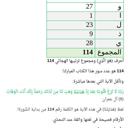
و
27
ا
1
ل
23
ذ
9
ي
28
المجموع
114
أحرف (هُوَ الَّذِي) ومجموع ترتيبها الهجائي
114
114
هو عدد سور هذا الكتاب المبارك!
وتأمَّل الآية التي بعدها مباشرة:
رَبَّنَا لَا تُزِغْ قُلُوبَنَا بَعْدَ إِذْ
هَدَيْتَنَا
وَهَبْ لَنَا مِنْ لَدُنْكَ رَحْمَةً إِنَّكَ أَنْتَ الْوَهَّابُ
(8) آل عمران
لفظ (هَدَيْتَنَا) في هذه الآية هو الكلمة رقم
114
من بداية السُّورة!
الأرقام فصيحة في لغتها واثقة عند التحدّي.