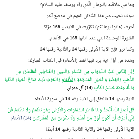
وما هي علاقته بالبرهان الَّذي رآه يوسف عليه السلام؟
سوف نجيب عن هذا السُّؤال المهم في موضع آخر..
أحرف (هاتوا برهانكم) تكرَّرت في الآيتين
165
مرّة!
السُّورة الوحيدة التي عدد آياتها
165
هي الأنعام..
وكما ترى فإنَّ الآية الأولى رقمها
24
والثَّانية رقمها
24
وهذه هي أوَّل آية يرد فيها لفظ (الأنعام) في الكتاب المبارك:
زُيِّنَ لِلنَّاسِ حُبُّ الشَّهَوَاتِ مِنَ النِّسَاءِ وَالْبَنِينَ وَالْقَنَاطِيرِ الْمُقَنْطَرَةِ مِنَ
الذَّهَبِ وَالْفِضَّةِ وَالْخَيْلِ الْمُسَوَّمَةِ
وَالْأَنْعَامِ
وَالْحَرْثِ ذَلِكَ مَتَاعُ الْحَيَاةِ الدُّنْيَا
وَاللَّهُ عِنْدَهُ حُسْنُ الْمَآبِ
(14) آل عمران
الآية رقمها
14
فانتقل إلى الآية رقم
14
في سورة الأنعام:
قُلْ أَغَيْرَ اللَّهِ أَتَّخِذُ وَلِيًّا فَاطِرِ السَّمَاوَاتِ وَالْأَرْضِ وَهُوَ يُطْعِمُ وَلَا يُطْعَمُ قُلْ
إِنِّي أُمِرْتُ أَنْ أَكُونَ أَوَّلَ مَنْ أَسْلَمَ وَلَا تَكُونَنَّ مِنَ الْمُشْرِكِينَ
(14) الأنعام
الآية الأولى رقمها
14
والآية الثَّانية رقمها
14
أيضًا.