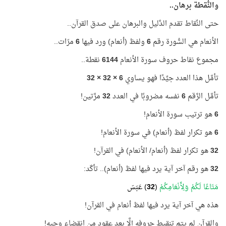
والنُّقطة برهان..
حتى النِّقاط تقدم الدَّليل والبرهان على صدق القرآن..
الأنعام هي السُّورة رقم
6
ولفظ (أنعام) ورد فيها
6
مرّات..
مجموع نقاط حروف سورة الأنعام
6144
نقطة..
تأمَّل هذا العدد جيِّدًا فهو يساوي
6 × 32 × 32
تأمَّل الرَّقم
6
نفسه مضروبًا في العدد
32
مرَّتين!
6
هو ترتيب سورة الأنعام!
6
هو تكرار لفظ (أنعام) في سورة الأنعام!
32
هو تكرار لفظ (أنعام/ الأنعام) في القرآن!
32
هو رقم آخر آية يرد فيها لفظ (أنعام).. تأكّد:
مَتَاعًا لَكُمْ وَلِأَنْعَامِكُمْ
(
32
) عَبَسَ
هذه هي آخر آية يرد فيها لفظ أنعام في القرآن!
والقرآن لم يتم تنقيط حروفه إلَّا بعد عقود من انقضاء وحيه!