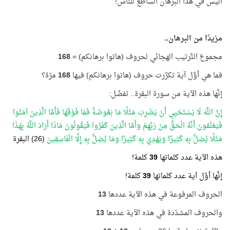
أليس في هذا البرهان الساطع للنّاس!
مزيدًا من البرهان..
مجموع التَّرتيب الهجائي لحروف (هاتوا برهانكم) =
168
فما هي أوَّل آية تكرَّرت حروف (هاتوا برهانكم) فيها
168
مرّة؟
إنَّها هذه الآية من سورة البقرة.. تفضّل:
إِنَّ اللَّهَ لَا يَسْتَحْيِي أَنْ يَضْرِبَ مَثَلًا مَا بَعُوضَةً فَمَا فَوْقَهَا فَأَمَّا الَّذِينَ آمَنُوا
فَيَعْلَمُونَ أَنَّهُ الْحَقُّ مِنْ رَبِّهِمْ وَأَمَّا الَّذِينَ كَفَرُوا فَيَقُولُونَ مَاذَا أَرَادَ اللَّهُ بِهَذَا
مَثَلًا يُضِلُّ بِهِ كَثِيرًا وَيَهْدِي بِهِ كَثِيرًا وَمَا يُضِلُّ بِهِ إِلَّا الْفَاسِقِينَ
(26) البقرة
هذه الآية عدد كلماتها
39
كلمة!
إنَّها أوَّل آية عدد كلماتها
39
كلمة!
الحروف المرفوعة في هذه الآية عددها
13
والحروف المشدّدة في هذه الآية عددها
13