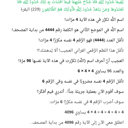
يُقِيمَا حُدُودَ
اللَّهِ
فَلَا جُنَاحَ عَلَيْهِمَا فِيمَا افْتَدَتْ بِهِ تِلْكَ حُدُودُ
اللَّهِ
فَلَا
تَعْتَدُوهَا وَمَنْ يَتَعَدَّ حُدُودَ
اللَّهِ
فَأُولَئِكَ هُمُ الظَّالِمُونَ
(229) البقرة
اسم اللَّه تكرَّر في هذه الآية
4
مرّات!
اسم اللَّه في الموضع الثَّاني هو الكلمة رقم
4444
من بداية المصحف!
تأمَّل العدد (
4444
) فهو الرَّقم
4
نفسه مكرّرًا
4
مرّات!
تأمَّل هذا النّظم الرَّقمي القرآني العجيب! ألا يُدهشك؟!
العجيب أنَّ أحرف اسم (اللَّه) تكرَّرت في هذه الآية نفسها
96
مرّة!
والعدد 96 يساوي
4 × 4 × 6
تأمَّل الرَّقم
4
نفسه مضروبًا في نفسه وفي الرَّقم
6
سوف أقوم الآن بعمليّة جريئة جدًّا.. أتدري فيم أفكّر؟
سوف أضرب الرَّقم
4
في نفسه مكرَّرًا
6
مرّات:
4
×
4
×
4
×
4
×
4 × 4
يساوي
4096
انطلق معي الآن إلى الآية رقم
4096
من بداية المصحف..