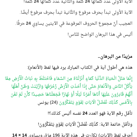
الآية الأولى عدد كلماتها
24
كلمة والثَّانية عدد كلماتها
24
كلمة!
الآية الأولى تبدأ بحرف مرفوع والثَّانية تبدأ بحرف مرفوع أيضًا.
العجيب أنَّ مجموع الحروف المرفوعة في الآيتين يساوي
24
حرفًا.
أليس في هذا البرهان الواضح للنّاس!
مزيدًا من البرهان..
هذه هي أطول آية في الكتاب المبارك يرد فيها لفظ (الأنعام):
إِنَّمَا مَثَلُ الْحَيَاةِ الدُّنْيَا كَمَاءٍ أَنْزَلْنَاهُ مِنَ السَّمَاءِ فَاخْتَلَطَ بِهِ نَبَاتُ الْأَرْضِ مِمَّا
يَأْكُلُ النَّاسُ وَالْأَنْعَامُ حَتَّى إِذَا أَخَذَتِ الْأَرْضُ زُخْرُفَهَا وَازَّيَّنَتْ وَظَنَّ أَهْلُهَا
أَنَّهُمْ قَادِرُونَ عَلَيْهَا أَتَاهَا أَمْرُنَا لَيْلًا أَوْ نَهَارًا فَجَعَلْنَاهَا حَصِيدًا كَأَنْ لَمْ تَغْنَ
بِالْأَمْسِ كَذَلِكَ نُفَصِّلُ الْآيَاتِ لِقَوْمٍ يَتَفَكَّرُونَ
(24) يونس
تأمَّل رقم الآية فهو العدد
24
نفسه أليس كذلك؟!
وتأمَّل خاتمة الآية: كَذَلِكَ نُفَصِّلُ الْآيَاتِ لِقَوْمٍ يَتَفَكَّرُونَ!
أحرف لفظ (الآيات) تكرَّرت في هذه الآية 196 مرّة، ويساوي
14 × 14