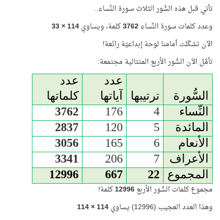
تأتي قبل هذه السُّور الثلاث سورة النِّساء..
وعدد كلمات سورة النِّساء
3762
كلمة، ويساوي
114 × 33
الآن تشكّلت أمامنا لوحة إبداعيّة رائعة!
تأمَّل الآن السُّور الأربع المتتالية مجتمعة:
عدد
عدد
السُّورة
ترتيبها
آياتها
كلماتها
النِّساء
4
176
3762
المائدة
5
120
2837
الأنعام
6
165
3056
الأعراف
7
206
3341
المجموع
22
667
12996
مجموع كلمات السُّور الأربع
12996
كلمة!
وهذا العدد العجيب (12996) يساوي
114 × 114