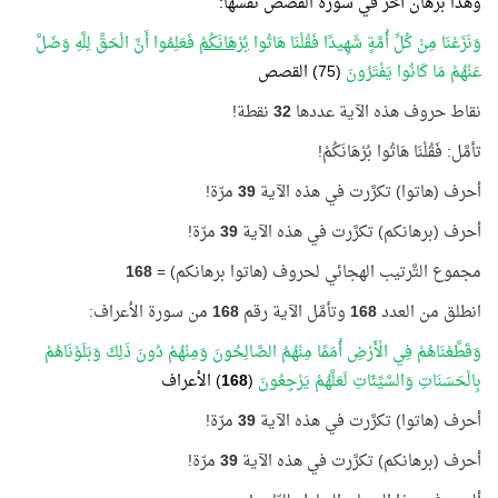
وهذا برهان آخر في سورة القصص نفسها:
وَنَزَعْنَا مِنْ كُلِّ أُمَّةٍ شَهِيدًا فَقُلْنَا هَاتُوا
بُرْهَانَكُمْ
فَعَلِمُوا أَنَّ الْحَقَّ لِلَّهِ وَضَلَّ
عَنْهُمْ مَا كَانُوا يَفْتَرُونَ
(75) القصص
نقاط حروف هذه الآية عددها
32
نقطة!
تأمَّل: فَقُلْنَا هَاتُوا بُرْهَانَكُمْ!
أحرف (هاتوا) تكرَّرت في هذه الآية
39
مرّة!
أحرف (برهانكم) تكرَّرت في هذه الآية
39
مرّة!
مجموع التَّرتيب الهجائي لحروف (هاتوا برهانكم) =
168
انطلق من العدد
168
وتأمَّل الآية رقم
168
من سورة الأعراف:
وَقَطَّعْنَاهُمْ فِي الْأَرْضِ أُمَمًا مِنْهُمُ الصَّالِحُونَ وَمِنْهُمْ دُونَ ذَلِكَ وَبَلَوْنَاهُمْ
بِالْحَسَنَاتِ وَالسَّيِّئَاتِ لَعَلَّهُمْ يَرْجِعُونَ
(
168
) الأعراف
أحرف (هاتوا) تكرَّرت في هذه الآية
39
مرّة!
أحرف (برهانكم) تكرَّرت في هذه الآية
39
مرّة!