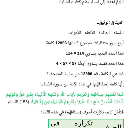
اللَّهمَّ أهدنا إلى أسرار نظم كتابك المبارك.
الميثاق الوثيق..
النِّساء.. المائدة.. الأنعام.. الأعراف..
أربع سور متتاليات مجموع كلماتها
12996
كلمة!
هذا العدد البديع يساوي
114 × 114
هذا العدد نفسه يساوي أيضًا
57 × 57 × 4
فما هي الكلمة رقم
12996
من بداية المصحف؟
إنَّها كلمة (مِيثَاقَهُمْ) في هذه الآية من سورة النِّساء:
فَبِمَا نَقْضِهِمْ مِيثَاقَهُمْ وَكُفْرِهِمْ بِآيَاتِ اللَّهِ وَقَتْلِهِمُ الْأَنْبِيَاءَ بِغَيْرِ حَقٍّ وَقَوْلِهِمْ
قُلُوبُنَا غُلْفٌ بَلْ طَبَعَ اللَّهُ عَلَيْهَا بِكُفْرِهِمْ فَلَا يُؤْمِنُونَ إِلَّا قَلِيلًا
(155) النِّساء
فتأمَّل كيف تكرَّرت أحرف (مِيثَاقَهُمْ) في هذه الآية:
تكراره في
الحرف