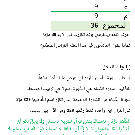
ه
9
م
9
المجموع
36
أحرف كلمة (بكفرهم) وقد تكرَّرت في الآية
36
مرّة!
فماذا يقول المكذِّبون في هذا النظم القرآني المحكم؟!
رُباعيّات الجلال..
لا تغادر سورة النِّساء فأريد أن أعرض عليك أمرًا مذهلًا..
للتأكيد.. سورة النِّساء هي السُّورة رقم
4
في ترتيب المصحف.
سورة النِّساء هي السُّورة الوحيدة التي تكرَّر اسم اللَّه فيها
229
مرّة..
في القرآن آية واحدة فقط رقمها
229
وهي الآن بين يديك:
الطَّلَاقُ مَرَّتَانِ فَإِمْسَاكٌ بِمَعْرُوفٍ أَوْ تَسْرِيحٌ بِإِحْسَانٍ وَلَا يَحِلُّ لَكُمْ أَنْ
تَأْخُذُوا مِمَّا آتَيْتُمُوهُنَّ شَيْئًا إِلَّا أَنْ يَخَافَا أَلَّا يُقِيمَا حُدُودَ
اللَّهِ
فَإِنْ خِفْتُمْ أَلَّا