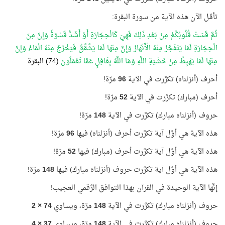
تأمَّل الآن هذه الآية من سورة البقرة:
ثُمَّ قَسَتْ قُلُوبُكُمْ مِنْ بَعْدِ ذَلِكَ فَهِيَ كَالْحِجَارَةِ أَوْ أَشَدُّ قَسْوَةً وَإِنَّ مِنَ
الْحِجَارَةِ لَمَا يَتَفَجَّرُ مِنْهُ الْأَنْهَارُ وَإِنَّ مِنْهَا لَمَا يَشَّقَّقُ فَيَخْرُجُ مِنْهُ الْمَاءُ وَإِنَّ
مِنْهَا لَمَا يَهْبِطُ مِنْ خَشْيَةِ اللَّهِ وَمَا اللَّهُ بِغَافِلٍ عَمَّا تَعْمَلُونَ
(74) البقرة
أحرف (أنزلناه) تكرَّرت في الآية
96
مرّة!
أحرف (مبارك) تكرَّرت في الآية
52
مرّة!
حروف (أنزلناه مبارك) تكرَّرت في الآية
148
مرّة!
هذه الآية هي أوَّل آية تكرَّرت أحرف (أنزلناه) فيها
96
مرّة!
هذه الآية هي أوَّل آية تكرَّرت أحرف (مبارك) فيها
52
مرّة!
هذه الآية هي أوَّل آية تكرَّرت حروف (أنزلناه مبارك) فيها
148
مرّة!
إنَّها الآية الوحيدة في القرآن بهذا التوافق الرَّقمي العجيب!
حروف (أنزلناه مبارك) تكرَّرت في الآية
148
مرّة، ويساوي
74 × 2
حروف (أنزلناه مبارك) تكرَّرت في الآية
148
مرّة، ويساوي
37 × 4