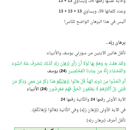
والآية نفسها رقمها 26، ويساوي
13 + 13
وعدد كلماتها 39، ويساوي
13 + 13 + 13
أليس في هذا البرهان الواضح للنّاس!
برهان ربّه..
تأمَّل هاتين الآيتين من سورتي يوسف والأنبياء:
وَلَقَدْ هَمَّتْ بِهِ وَهَمَّ بِهَا لَوْلَا أَنْ رَأَى
بُرْهَانَ
رَبِّهِ كَذَلِكَ لِنَصْرِفَ عَنْهُ السُّوءَ
وَالْفَحْشَاءَ إِنَّهُ مِنْ عِبَادِنَا الْمُخْلَصِينَ
(
24
) يوسف
أَمِ اتَّخَذُوا مِنْ دُونِهِ آلِهَةً قُلْ هَاتُوا
بُرْهَانَكُمْ
هَذَا ذِكْرُ مَنْ مَعِيَ وَذِكْرُ مَنْ
قَبْلِي بَلْ أَكْثَرُهُمْ لَا يَعْلَمُونَ الْحَقَّ فَهُمْ مُعْرِضُونَ
(
24
) الأنبياء
الآية الأولى رقمها
24
والثَّانية رقمها
24
في الآية الأولى (بُرْهَانَ رَبِّهِ) وفي الثَّانية (هَاتُوا بُرْهَانَكُمْ)..
تأمَّل أحرف (برهان ربّه):