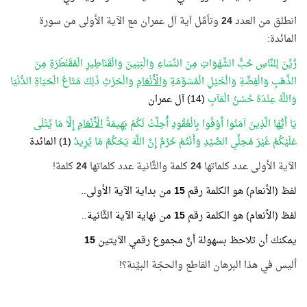
انطلق من العدد
24
وتأمَّل آية آل عمران مع الآية الأولى من سورة
المائدة:
زُيِّنَ لِلنَّاسِ حُبُّ الشَّهَوَاتِ مِنَ النِّسَاءِ وَالْبَنِينَ وَالْقَنَاطِيرِ الْمُقَنْطَرَةِ مِنَ
الذَّهَبِ وَالْفِضَّةِ وَالْخَيْلِ الْمُسَوَّمَةِ
وَالْأَنْعَامِ
وَالْحَرْثِ ذَلِكَ مَتَاعُ الْحَيَاةِ الدُّنْيَا
وَاللَّهُ عِنْدَهُ حُسْنُ الْمَآبِ
(14) آل عمران
يَا أَيُّهَا الَّذِينَ آمَنُوا أَوْفُوا بِالْعُقُودِ أُحِلَّتْ لَكُمْ بَهِيمَةُ
الْأَنْعَامِ
إِلَّا مَا يُتْلَى
عَلَيْكُمْ غَيْرَ مُحِلِّي الصَّيْدِ وَأَنْتُمْ حُرُمٌ إِنَّ اللَّهَ يَحْكُمُ مَا يُرِيدُ
(1) المائدة
الآية الأولى عدد كلماتها
24
كلمة والثَّانية عدد كلماتها
24
كلمة!
لفظ (الأنعام) هو الكلمة رقم
15
من بداية الآية الأولى..
لفظ (الأنعام) هو الكلمة رقم
15
من نهاية الآية الثَّانية..
يمكنك أن تلاحظ بسهولة أنَّ مجموع رقمي الآيتين
15
أليس في هذا البرهان القاطع والحجّة البيِّنة؟!