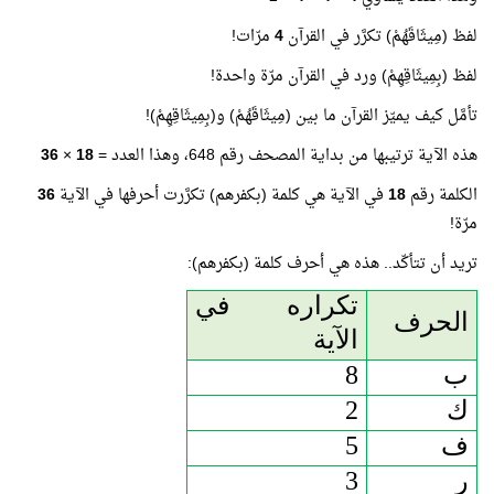
لفظ (مِيثَاقَهُمْ) تكرَّر في القرآن
4
مرّات!
لفظ (بِمِيثَاقِهِمْ) ورد في القرآن مرّة واحدة!
تأمَّل كيف يميّز القرآن ما بين (مِيثَاقَهُمْ) و(بِمِيثَاقِهِمْ)!
هذه الآية ترتيبها من بداية المصحف رقم 648، وهذا العدد =
18
×
36
الكلمة رقم
18
في الآية هي كلمة (بكفرهم) تكرَّرت أحرفها في الآية
36
مرّة!
تريد أن تتأكّد.. هذه هي أحرف كلمة (بكفرهم):
تكراره في
الحرف
الآية
ب
8
ك
2
ف
5
ر
3