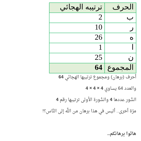
الحرف
ترتيبه الهجائي
ب
2
ر
10
ه
26
ا
1
ن
25
المجموع
64
أحرف (برهان) ومجموع ترتيبها الهجائي
64
والعدد 64 يساوي
4 × 4 × 4
السُّور عددها
4
والسُّورة الأولى ترتيبها رقم
4
مرّة أخرى.. أليس في هذا برهان من اللَّه إلى النَّاس؟!
هاتوا برهانكم..