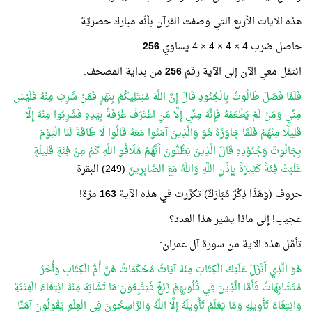
هذه الآيات الأربع التي وصفت القرآن بأنّه مبارك حصريّة..
حاصل ضرب 4 × 4 × 4 × 4 يساوي
256
انتقل معي الآن إلى الآية رقم
256
من بداية المصحف:
فَلَمَّا فَصَلَ طَالُوتُ بِالْجُنُودِ قَالَ إِنَّ اللَّهَ مُبْتَلِيكُمْ بِنَهَرٍ فَمَنْ شَرِبَ مِنْهُ فَلَيْسَ
مِنِّي وَمَنْ لَمْ يَطْعَمْهُ فَإِنَّهُ مِنِّي إِلَّا مَنِ اغْتَرَفَ غُرْفَةً بِيَدِهِ فَشَرِبُوا مِنْهُ إِلَّا
قَلِيلًا مِنْهُمْ فَلَمَّا جَاوَزَهُ هُوَ وَالَّذِينَ آمَنُوا مَعَهُ قَالُوا لَا طَاقَةَ لَنَا الْيَوْمَ
بِجَالُوتَ وَجُنُوْدِهِ قَالَ الَّذِينَ يَظُنُّونَ أَنَّهُمْ مُلَاقُو اللَّهِ كَمْ مِنْ فِئَةٍ قَلِيلَةٍ
غَلَبَتْ فِئَةً كَثِيرَةً بِإِذْنِ اللَّهِ وَاللَّهُ مَعَ الصَّابِرِينَ
(249) البقرة
حروف (وَهَذَا ذِكْرٌ مُبَارَكٌ) تكرَّرت في هذه الآية
163
مرّة!
عجيب! إلى ماذا يشير هذا العدد؟
تأمَّل هذه الآية من سورة آل عمران:
هُوَ الَّذِي أَنْزَلَ عَلَيْكَ الْكِتَابَ مِنْهُ آيَاتٌ مُحْكَمَاتٌ هُنَّ أُمُّ الْكِتَابِ وَأُخَرُ
مُتَشَابِهَاتٌ فَأَمَّا الَّذِينَ فِي قُلُوبِهِمْ زَيْغٌ فَيَتَّبِعُونَ مَا تَشَابَهَ مِنْهُ ابْتِغَاءَ الْفِتْنَةِ
وَابْتِغَاءَ تَأْوِيلِهِ وَمَا يَعْلَمُ تَأْوِيلَهُ إِلَّا اللَّهُ وَالرَّاسِخُونَ فِي الْعِلْمِ يَقُولُونَ آمَنَّا