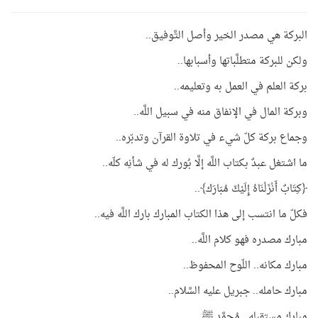
البركة هي مصدر الخير وأصل التَّوفيق..
ولكن للبركة متطلَّباتها وأسبابها..
بركة العلم في العمل به وتعليمه..
وبركة المال في الإنفاق منه في سبيل اللَّه..
وجماع بركة كلّ شيء في تلاوة القرآن وتدبّره..
ما اشتغل عبدٌ بكتاب اللَّه إلَّا بُورك له في شأنِه كلّه..
﴿كِتَابٌ أَنْزَلْنَاهُ إِلَيْكَ مُبَارَك﴾..
فكلّ ما انتسب إلى هذا الكتاب المبارك بارك اللَّه فيه..
مبارك مصدره فهو كلام اللَّه..
مبارك مكانه.. اللّوح المحفوظ..
مبارك حامله.. جبريل عليه السَّلام..
مبارك مستقبِله.. مُحمَّد ﷺ..