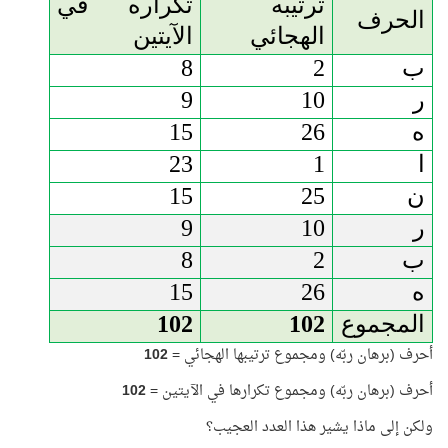
ترتيبه
تكراره في
الحرف
الهجائي
الآيتين
ب
2
8
ر
10
9
ه
26
15
ا
1
23
ن
25
15
ر
10
9
ب
2
8
ه
26
15
المجموع
102
102
أحرف (برهان ربّه) ومجموع ترتيبها الهجائي =
102
أحرف (برهان ربّه) ومجموع تكرارها في الآيتين =
102
ولكن إلى ماذا يشير هذا العدد العجيب؟