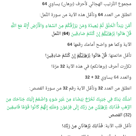
مجموع التَّرتيب الهجائي لأحرف (برهان) يساوي
64
انطلق من العدد
64
وتأمَّل هذه الآية من سورة النَّمل:
أَمَّنْ يَبْدَأُ الْخَلْقَ ثُمَّ يُعِيدُهُ وَمَنْ يَرْزُقُكُمْ مِنَ السَّمَاءِ وَالْأَرْضِ أَإِلَهٌ مَعَ اللَّهِ
قُلْ هَاتُوا
بُرْهَانَكُمْ
إِنْ كُنْتُمْ صَادِقِينَ
(
64
) النَّمل
الآية وكما هو واضح أمامك رقمها
64
تأمَّل خاتمتها:
قُلْ هَاتُوا
بُرْهَانَكُمْ
إِنْ كُنْتُمْ صَادِقِينَ!
تكرَّرت أحرف (برهانكم) في هذه الآية
32
مرّة!
والعدد 64 يساوي
32 + 32
انطلق من العدد
32
وتأمَّل الآية رقم
32
من سورة القصص:
اسْلُكْ يَدَكَ فِي جَيْبِكَ تَخْرُجْ بَيْضَاءَ مِنْ غَيْرِ سُوءٍ وَاضْمُمْ إِلَيْكَ جَنَاحَكَ مِنَ
الرَّهْبِ فَذَانِكَ
بُرْهَانَانِ
مِنْ رَبِّكَ إِلَى فِرْعَوْنَ وَمَلَئِهِ إِنَّهُمْ كَانُوا قَوْمًا فَاسِقِينَ
(32) القصص
تأمَّل قلب الآية:
فَذَانِكَ بُرْهَانَانِ مِنْ رَبِّكَ!