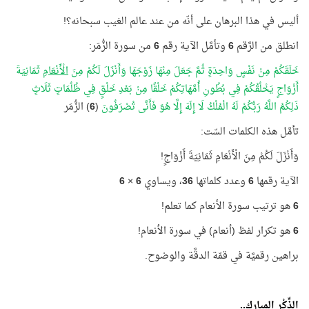
أليس في هذا البرهان على أنّه من عند عالم الغيب سبحانه؟!
انطلق من الرَّقم
6
وتأمَّل الآية رقم
6
من سورة الزُّمَر:
خَلَقَكُمْ مِنْ نَفْسٍ وَاحِدَةٍ ثُمَّ جَعَلَ مِنْهَا زَوْجَهَا وَأَنْزَلَ لَكُمْ مِنَ
الْأَنْعَامِ
ثَمَانِيَةَ
أَزْوَاجٍ يَخْلُقُكُمْ فِي بُطُونِ أُمَّهَاتِكُمْ خَلْقًا مِنْ بَعْدِ خَلْقٍ فِي ظُلُمَاتٍ ثَلَاثٍ
ذَلِكُمُ اللَّهُ رَبُّكُمْ لَهُ الْمُلْكُ لَا إِلَهَ إِلَّا هُوَ فَأَنَّى تُصْرَفُونَ
(
6
) الزُّمَر
تأمَّل هذه الكلمات السّت:
وَأَنْزَلَ لَكُمْ مِنَ الْأَنْعَامِ ثَمَانِيَةَ أَزْوَاجٍ!
الآية رقمها
6
وعدد كلماتها
36
، ويساوي
6
×
6
6
هو ترتيب سورة الأنعام كما تعلم!
6
هو تكرار لفظ (أنعام) في سورة الأنعام!
براهين رقميَّة في قمّة الدقَّة والوضوح.
الذِّكْر المبارك..