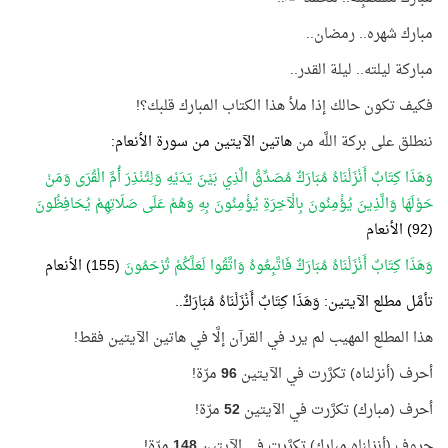
مبارك شهره.. رمضان..
مباركة ليلته.. ليلة القدر..
فكيف تكون حالك إذا ملأ هذا الكتاب المبارك قلبك؟!
ننطلق على بركة اللَّه من
هاتين الآيتين من سورة الأنعام:
وَهَذَا كِتَابٌ أَنْزَلْنَاهُ مُبَارَكٌ مُصَدِّقُ الَّذِي بَيْنَ يَدَيْهِ وَلِتُنْذِرَ أُمَّ الْقُرَى وَمَنْ
حَوْلَهَا وَالَّذِينَ يُؤْمِنُونَ بِالْآخِرَةِ يُؤْمِنُونَ بِهِ وَهُمْ عَلَى صَلَاتِهِمْ يُحَافِظُونَ
(92) الأنعام
وَهَذَا كِتَابٌ أَنْزَلْنَاهُ مُبَارَكٌ فَاتَّبِعُوهُ وَاتَّقُوا لَعَلَّكُمْ تُرْحَمُونَ
(155) الأنعام
تأمَّل مطلع الآيتين: وَهَذَا كِتَابٌ أَنْزَلْنَاهُ مُبَارَكٌ..
هذا المطلع المهيب لم يرد في القرآن إلَّا في هاتين الآيتين فقط!
أحرف (أنزلناه) تكرَّرت في الآيتين
96
مرّة!
أحرف (مبارك) تكرَّرت في الآيتين
52
مرّة!
حروف (أنزلناه مبارك) تكرَّرت في الآيتين
148
مرّة!