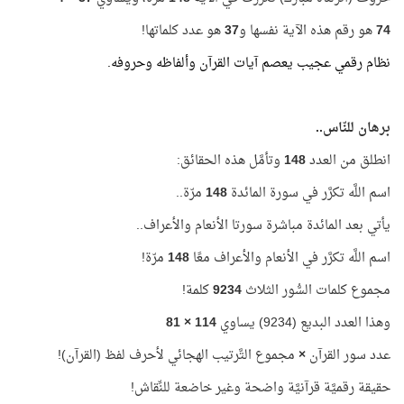
74
هو رقم هذه الآية نفسها و
37
هو عدد كلماتها!
نظام رقمي عجيب يعصم آيات القرآن وألفاظه وحروفه.
برهان للنّاس..
انطلق من العدد
148
وتأمَّل هذه الحقائق:
اسم اللَّه تكرَّر في سورة المائدة
148
مرّة..
يأتي بعد المائدة مباشرة سورتا الأنعام والأعراف..
اسم اللَّه تكرَّر في الأنعام والأعراف معًا
148
مرّة!
مجموع كلمات السُّور الثلاث
9234
كلمة!
وهذا العدد البديع (9234) يساوي
114 × 81
عدد سور القرآن
×
مجموع التَّرتيب الهجائي لأحرف لفظ (القرآن)!
حقيقة رقميَّة قرآنيَّة واضحة وغير خاضعة للنِّقاش!