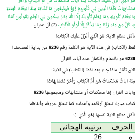
هُوَ الَّذِي أَنْزَلَ عَلَيْكَ الْكِتَابَ مِنْهُ آيَاتٌ مُحْكَمَاتٌ هُنَّ أُمُّ الْكِتَابِ وَأُخَرُ
مُتَشَابِهَاتٌ فَأَمَّا الَّذِينَ فِي قُلُوبِهِمْ زَيْغٌ فَيَتَّبِعُونَ مَا تَشَابَهَ مِنْهُ ابْتِغَاءَ الْفِتْنَةِ
وَابْتِغَاءَ تَأْوِيلِهِ وَمَا يَعْلَمُ تَأْوِيلَهُ إِلَّا اللَّهُ وَالرَّاسِخُونَ فِي الْعِلْمِ يَقُولُونَ آمَنَّا
بِهِ كُلٌّ مِنْ عِنْدِ رَبِّنَا وَمَا يَذَّكَّرُ إِلَّا أُولُو الْأَلْبَابِ
(7) آل عمران
تأمَّل مطلع الآية: هُوَ الَّذِي أَنْزَلَ عَلَيْكَ الْكِتَابَ!
لفظ (الكتاب) في هذه الآية هو الكلمة رقم
6236
من بداية المصحف!
6236
هو بالتمام والكمال عدد آيات القرآن!
الآن تأمَّل ماذا جاء بعد لفظ (الكتاب) في الآية:
مِنْهُ آيَاتٌ مُحْكَمَاتٌ هُنَّ أُمُّ الْكِتَابِ وَأُخَرُ مُتَشَابِهَاتٌ!
وآيات القرآن إمّا محكمات أو متشابهات ومجموعها
6236
كتاب مبارك تنطق أرقامه وأعداده كما تنطق حروفه وألفاظه!
تأمَّل مطلع الآية نفسها (هُوَ الَّذِي..):
الحرف
ترتيبه الهجائي
ه
26