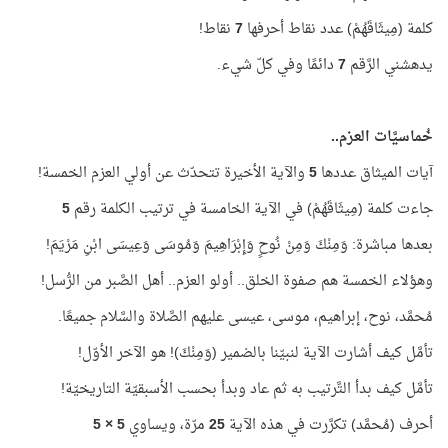
كلمة (مِيثَاقَهُمْ) عدد نقاط أحرفها
7
نقاط!
يدهشني الرَّقم
7
دائمًا وفي كلّ شيء.
خُماسيَّات العزم..
آيات الميثاق عددها
5
والآية الأخيرة تتحدّث عن أولي العزم الخمسة!
جاءت كلمة (مِيثَاقَهُمْ) في الآية الخامسة في ترتيب الكلمة رقم
5
بعدها مباشرة: وَمِنْكَ وَمِنْ نُوحٍ وَإِبْرَاهِيمَ وَمُوسَى وَعِيسَى ابْنِ مَرْيَمَ!
وهؤلاء الخمسة هم صفوة الخلق.. أولو العزم.. أهل الصَّبر من الرُّسل!
مُحمَّد، نوح، إبراهيم، موسى، عيسى عليهم الصَّلاة والسَّلام جميعًا.
تأمَّل كيف أشارت الآية لنبيّنا بالضمير (وَمِنْكَ)! هو الآخر الأوّل!
تأمَّل كيف بدأ التَّرتيب به ثم عاد وبدأ بحسب الأسبقيّة التاريخيّة!
أحرف (مُحمَّد) تكرَّرت في هذه الآية
25
مرّة، ويساوي
5 × 5