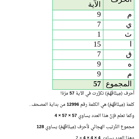
الآية
م
9
ي
7
ث
1
ا
15
ق
7
ه
9
م
9
المجموع
57
أحرف (مِيثَاقَهُمْ)
تكرَّرت في الآية
57
مرّة!
كلمة
(مِيثَاقَهُمْ) هي الكلمة رقم
12996
من بداية المصحف..
وكما تعلم فإنَّ هذا العدد يساوي
57 × 57 × 4
مجموع التَّرتيب الهجائي لأحرف (مِيثَاقَهُمْ) يساوي
128
وهذا العدد يساوي
4 × 4 × 4
× 2