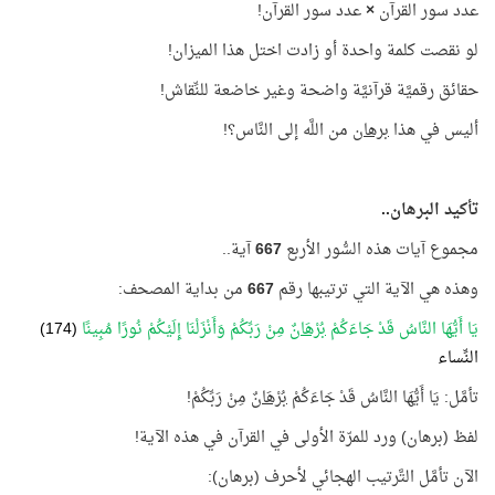
عدد سور القرآن
×
عدد سور القرآن!
لو نقصت كلمة واحدة أو زادت اختل هذا الميزان!
حقائق رقميَّة قرآنيَّة واضحة وغير خاضعة للنِّقاش!
أليس في هذا
برهان
من اللَّه إلى النَّاس؟!
تأكيد البرهان..
مجموع آيات هذه السُّور الأربع
667
آية..
وهذه هي الآية التي ترتيبها رقم
667
من بداية المصحف:
يَا أَيُّهَا النَّاسُ قَدْ جَاءَكُمْ
بُرْهَانٌ
مِنْ رَبِّكُمْ وَأَنْزَلْنَا إِلَيْكُمْ نُورًا مُبِينًا
(174)
النِّساء
تأمَّل: يَا أَيُّهَا النَّاسُ قَدْ جَاءَكُمْ
بُرْهَانٌ
مِنْ رَبِّكُمْ!
لفظ (برهان) ورد للمرّة الأولى في القرآن في هذه الآية!
الآن تأمَّل التَّرتيب الهجائي لأحرف (برهان):