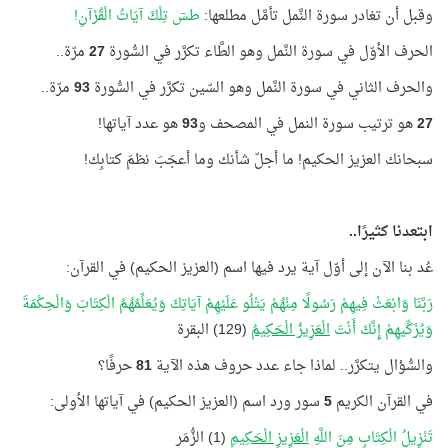
وقبل أن تغادر سورة النَّمل تأمَّل مطلعها:
طسٓ تِلْكَ آيَاتُ الْقُرْآنِ!
الحرف الأوّل في سورة النَّمل وهو الطَّاء تكرَّر في السُّورة
27
مرّة..
والحرف الثاني في سورة النَّمل وهو السّين تكرَّر في السُّورة
93
مرّة..
27
هو ترتيب سورة النمل في المصحف و
93
هو عدد آياتها!
سبحانك العزيز الحكيم! ما أجلّ شأنك وما أعجَبَ نظمَ كتابِك!
ابتعدنا كثيرًا..
عُد بنا الآن إلى أوّل آية يرد فيها اسم (العزيز الحكيم) في القرآن:
رَبَّنَا وَابْعَثْ فِيهِمْ رَسُولًا مِنْهُمْ يَتْلُو عَلَيْهِمْ آيَاتِكَ وَيُعَلِّمُهُمُ الْكِتَابَ وَالْحِكْمَةَ
وَيُزَكِّيهِمْ إِنَّكَ أَنْتَ
الْعَزِيزُ الْحَكِيمُ
(129) البقرة
والسُّؤال يتكرَّر.. لماذا جاء عدد حروف هذه الآية
81
حرفًا؟
في القرآن الكريم
5
سور ورد اسم (العزيز الحكيم) في آياتها الأولى:
تَنْزِيلُ الْكِتَابِ مِنَ اللَّهِ
الْعَزِيزِ الْحَكِيمِ
(1) الزُّمَر