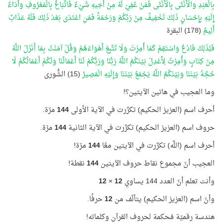
بِالْعَبْدِ وَالْأُنْثَى بِالْأُنْثَى فَمَنْ عُفِيَ لَهُ مِنْ أَخِيهِ شَيْءٌ فَاتِّبَاعٌ بِالْمَعْرُوفِ وَأَدَاءٌ
إِلَيْهِ بِإِحْسَانٍ ذَلِكَ تَخْفِيفٌ مِنْ رَبِّكُمْ وَرَحْمَةٌ فَمَنِ اعْتَدَى بَعْدَ ذَلِكَ فَلَهُ عَذَابٌ
أَلِيمٌ
(178) البقرة
فَلِذَلِكَ فَادْعُ وَاسْتَقِمْ كَمَا أُمِرْتَ وَلَا تَتَّبِعْ أَهْوَاءَهُمْ وَقُلْ آمَنْتُ بِمَا أَنْزَلَ اللَّهُ
مِنْ كِتَابٍ وَأُمِرْتُ لِأَعْدِلَ بَيْنَكُمُ اللَّهُ رَبُّنَا وَرَبُّكُمْ لَنَا أَعْمَالُنَا وَلَكُمْ أَعْمَالُكُمْ لَا
حُجَّةَ بَيْنَنَا وَبَيْنَكُمُ اللَّهُ يَجْمَعُ بَيْنَنَا وَإِلَيْهِ الْمَصِيرُ
(
15) الشُّورى
وما العجيب في هاتين الآيتين؟!
أحرف اسم (العزيز الحكيم) تكرَّرت في الآية الأولى
144
مرّة.
حروف اسم (العزيز الحكيم) تكرَّرت في الآية الثانية
144
مرّة.
أحرف اسم (اللَّه) تكرَّرت في الآيتين معًا
144
مرّة!
العجيب أنّ مجموع نقاط حروف الآيتين
144
نقطة!
وأنت تعلم أنّ العدد 144 يساوي
12
×
12
وأنّ اسم (العزيز الحكيم) يتألّف من
12
حرفًا.
هندسة رقميّة مُحكمة لحروف القرآن وكلماته!