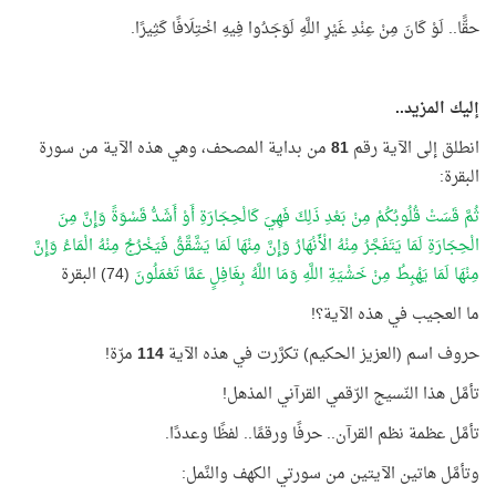
حقًّا.. لَوْ كَانَ مِنْ عِنْدِ غَيْرِ اللَّهِ لَوَجَدُوا فِيهِ اخْتِلَافًا كَثِيرًا.
إليك المزيد..
انطلق إلى الآية رقم
81
من بداية المصحف، وهي هذه الآية من سورة
البقرة:
ثُمَّ قَسَتْ قُلُوبُكُمْ مِنْ بَعْدِ ذَلِكَ فَهِيَ كَالْحِجَارَةِ أَوْ أَشَدُّ قَسْوَةً وَإِنَّ مِنَ
الْحِجَارَةِ لَمَا يَتَفَجَّرُ مِنْهُ الْأَنْهَارُ وَإِنَّ مِنْهَا لَمَا يَشَّقَّقُ فَيَخْرُجُ مِنْهُ الْمَاءُ وَإِنَّ
مِنْهَا لَمَا يَهْبِطُ مِنْ خَشْيَةِ اللَّهِ وَمَا اللَّهُ بِغَافِلٍ عَمَّا تَعْمَلُونَ
(74) البقرة
ما العجيب في هذه الآية؟!
حروف اسم (العزيز الحكيم) تكرَّرت في هذه الآية
114
مرّة!
تأمَّل هذا النّسيج الرّقمي القرآني المذهل!
تأمَّل عظمة نظم القرآن.. حرفًا ورقمًا.. لفظًا وعددًا.
وتأمَّل هاتين الآيتين من سورتي الكهف والنَّمل: