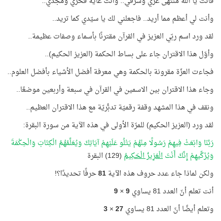
فأنت يا اللَّه منتهى عزّي وشرفي.. وأنت غاية فخري ومجدي..
وأنت لي أعظم مما أريد.. فاجعلني لك يا سيّدي كما تريد..
لقد ورد اسم ربّي العزيز في القرآن مقترنًا بأسماء وصفات عظيمة..
وأوّل هذا الاقتران جاء على بساط الحكمة (العزيز الحكيم)..
فجاءت العزّة مقرونة بالحكمة وهي معرفة أفضل الأشياء بأفضل العلوم..
وجاء هذا الاقتران بين الاسمين في القرآن في سبعة وأربعين موضعًا..
ونقف في هذا المشهد وقفة رقميّة تدبُّريّة مع هذا الاقتران العظيم..
لقد ورد (العزيز الحكيم) للمرّة الأولى في هذه الآية من سورة البقرة:
رَبَّنَا وَابْعَثْ فِيهِمْ رَسُولًا مِنْهُمْ يَتْلُو عَلَيْهِمْ آيَاتِكَ وَيُعَلِّمُهُمُ الْكِتَابَ وَالْحِكْمَةَ
وَيُزَكِّيهِمْ إِنَّكَ أَنْتَ
الْعَزِيزُ الْحَكِيمُ
(129) البقرة
ولكن لماذا جاء عدد حروف هذه الآية
81
حرفًا تحديدًا؟!
أنت تعلم أنّ العدد 81 يساوي
9
×
9
وتعلم أيضًا أنّ العدد 81 يساوي
27
×
3