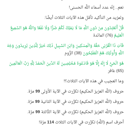
نعم.. إنّه عدد أسماء اللَّه الحسنى!
ولمزيد من التأكيد تأمَّل هذه الآيات الثلاث أيضًا:
قُلْ أَتَعْبُدُونَ مِنْ دُونِ اللَّهِ مَا لَا يَمْلِكُ لَكُمْ ضَرًّا وَلَا نَفْعًا وَاللَّهُ هُوَ السَّمِيعُ
الْعَلِيمُ
(76) المائدة
فَآتِ ذَا الْقُرْبَى حَقَّهُ وَالْمِسْكِينَ وَابْنَ السَّبِيلِ ذَلِكَ خَيْرٌ لِلَّذِينَ يُرِيدُونَ وَجْهَ
اللَّهِ وَأُولَئِكَ هُمُ الْمُفْلِحُونَ
(38) الرُّوم
هُوَ الْحَيُّ لَا إِلَهَ إِلَّا هُوَ فَادْعُوهُ مُخْلِصِينَ لَهُ الدِّينَ الْحَمْدُ لِلَّهِ رَبِّ الْعَالَمِينَ
(65) غافر
وما العجيب في هذه الآيات الثلاث؟!
حروف (اللَّه العزيز الحكيم) تكرَّرت في الآية الأولى
99
مرّة.
حروف (اللَّه العزيز الحكيم) تكرَّرت في الآية الثانية
99
مرّة.
حروف (اللَّه العزيز الحكيم) تكرَّرت في الآية الثَّالثة
99
مرّة.
أحرف اسم (اللَّه) تكرَّرت في الآيات الثلاث
114
مرّة!