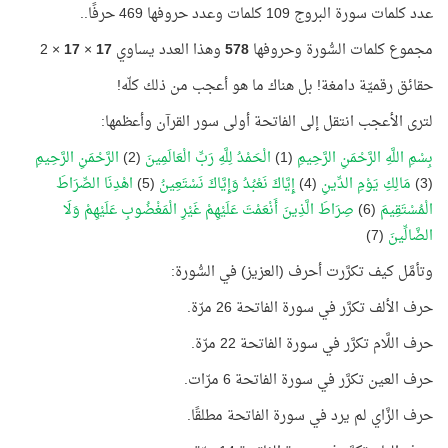
عدد كلمات سورة البروج 109 كلمات وعدد حروفها 469 حرفًا..
مجموع كلمات السُّورة وحروفها
578
وهذا العدد يساوي
17
×
17
× 2
حقائق رقميّة دامغة! بل هناك ما هو أعجب من ذلك كلّه!
لترى الأعجب انتقل إلى الفاتحة أولى سور القرآن وأعظمها:
بِسْمِ اللَّهِ الرَّحْمَنِ الرَّحِيمِ
(1)
الْحَمْدُ لِلَّهِ رَبِّ الْعَالَمِينَ
(2)
الرَّحْمَنِ الرَّحِيمِ
(3)
مَالِكِ يَوْمِ الدِّينِ
(4)
إِيَّاكَ نَعْبُدُ وَإِيَّاكَ نَسْتَعِينُ
(5)
اهْدِنَا الصِّرَاطَ
الْمُسْتَقِيمَ
(6)
صِرَاطَ الَّذِينَ أَنْعَمْتَ عَلَيْهِمْ غَيْرِ الْمَغْضُوبِ عَلَيْهِمْ وَلَا
الضَّالِّينَ
(7)
وتأمَّل كيف تكرَّرت أحرف (العزيز) في السُّورة:
حرف الألف تكرَّر في سورة الفاتحة 26 مرّة.
حرف اللَّام تكرَّر في سورة الفاتحة 22 مرّة.
حرف العين تكرَّر في سورة الفاتحة 6 مرّات.
حرف الزَّاي لم يرد في سورة الفاتحة مطلقًا.