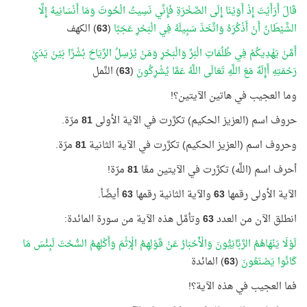
قَالَ أَرَأَيْتَ إِذْ أَوَيْنَا إِلَى الصَّخْرَةِ فَإِنِّي نَسِيتُ الْحُوتَ وَمَا أَنْسَانِيهُ إِلَّا
الشَّيْطَانُ أَنْ أَذْكُرَهُ وَاتَّخَذَ سَبِيلَهُ فِي الْبَحْرِ عَجَبًا
(
63
) الكهف
أَمَّنْ يَهْدِيكُمْ فِي ظُلُمَاتِ الْبَرِّ وَالْبَحْرِ وَمَنْ يُرْسِلُ الرِّيَاحَ بُشْرًا بَيْنَ يَدَيْ
رَحْمَتِهِ أَإِلَهٌ مَعَ اللَّهِ تَعَالَى اللَّهُ عَمَّا يُشْرِكُونَ
(
63
) النَّمل
وما العجيب في هاتين الآيتين؟!
حروف اسم (العزيز الحكيم) تكرَّرت في الآية الأولى
81
مرّة.
وحروف اسم (العزيز الحكيم) تكرَّرت في الآية الثانية
81
مرّة.
أحرف اسم (اللَّه) تكرَّرت في الآيتين معًا
81
مرّة!
الآية الأولى رقمها
63
والآية الثانية رقمها
63
أيضًأ.
انطلق الآن من العدد
63
وتأمَّل هذه الآية من سورة المائدة:
لَوْلَا يَنْهَاهُمُ الرَّبَّانِيُّونَ وَالْأَحْبَارُ عَنْ قَوْلِهِمُ الْإِثْمَ وَأَكْلِهِمُ السُّحْتَ لَبِئْسَ مَا
كَانُوا يَصْنَعُونَ
(
63
) المائدة
فما العجيب في هذه الآية؟!