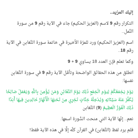
إليك المزيد..
التكرار رقم
9
لاسم (العزيز الحكيم) جاء في الآية رقم
9
من سورة
النَّمل..
اسم (العزيز الحكيم) ورد للمرّة الأخيرة في خاتمة سورة التَّغابن في الآية
رقم
18
..
وكما تعلم فإنّ العدد 18 يساوي
9
+
9
انطلق من هذه الحقائق الواضحة وتأمَّل الآية رقم
9
في سورة التَّغابن
نفسها:
يَوْمَ يَجْمَعُكُمْ لِيَوْمِ الْجَمْعِ ذَلِكَ يَوْمُ التَّغَابُنِ وَمَنْ يُؤْمِنْ بِاللَّهِ وَيَعْمَلْ صَالِحًا
يُكَفِّرْ عَنْهُ سَيِّئَاتِهِ وَيُدْخِلْهُ جَنَّاتٍ تَجْرِي مِنْ تَحْتِهَا الْأَنْهَارُ خَالِدِينَ فِيهَا أَبَدًا
ذَلِكَ الْفَوْزُ الْعَظِيمُ
(
9
) التَّغابن
نعم.. إنّها الآية التي منحت السُّورة اسمها.
فلم يرد لفظ (التَّغابن) في القرآن كلّه إلَّا في هذه الآية فقط!