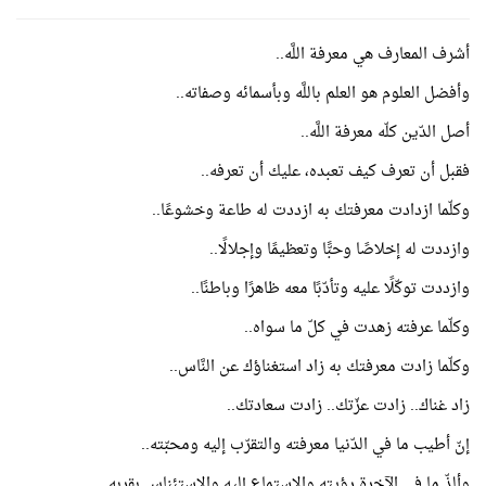
أشرف المعارف هي معرفة اللَّه..
وأفضل العلوم هو العلم باللَّه وبأسمائه وصفاته..
أصل الدّين كلّه معرفة اللَّه..
ف
قبل أن تعرف كيف تعبده، عليك أن تعرفه..
وكلّما ازدادت معرفتك به ازددت له طاعة وخشوعًا..
وازددت له إخلاصًا وحبًّا وتعظيمًا وإجلالًا..
وازددت توكّلًا عليه وتأدّبًا معه ظاهرًا وباطنًا..
وكلّما عرفته زهدت في كلّ ما سواه..
وكلّما زادت معرفتك به زاد استغناؤك عن النَّاس..
زاد غناك.. زادت عزّتك.. زادت سعادتك..
إنّ
أطيب ما في الدّنيا معرفته والتقرّب إليه ومحبّته..
وألذّ ما في الآخرة رؤيته والاستماع إليه والاستئناس بقربه..