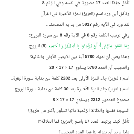
تأمَّل جيِّدًا العدد
17
مضروبًا في نفسه وفي الرّقم
8
وتأمَّل أين ورد اسم (العزيز) للمرّة الأخيرة في القرآن..
لقد ورد في الآية رقم
5917
من بداية المصحف..
وفي ترتيب الكلمة رقم
8
في
الآية رقم
8
من سورة البروج:
وَمَا نَقَمُوا مِنْهُمْ إِلَّا أَنْ يُؤْمِنُوا بِاللَّهِ
الْعَزِيزِ
الْحَمِيدِ
(
8
) البروج
وهذا يعني أنّ لديك
5780
آية بين الآيتين الأولى والثانية!
والعجيب أنّ العدد
5780
يساوي
17
×
17
×
20
اسم (العزيز) جاء للمرّة الأولى بعد
2282
كلمة من بداية سورة البقرة..
اسم (العزيز) جاء للمرّة الأخيرة بعد
30
كلمة من بداية سورة البروج..
مجموع العددين
2312
ويساوي
17
×
17 × 8
النتيجة نفسها والدّلالة الرّقميّة ذاتها تتبلّور بأكثر من طريق!
تأمَّل كيف يرتبط العدد
17
باسم (العزيز) فما العلاقة؟!
ماذا يريد أن يقوله لنا هذا العدد العجيب؟!