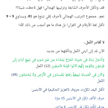
قف وتأمَّل الأحرف السَّابقة وترتيبها الهجائي! فهل لاحظت شيئا؟!
نعم.. مجموع الترتيب الهجائي لأحرف (فِي تِسْعِ) هو
81
، ويساوي
9
×
9
تأمَّل لغة الأرقام في القرآن! بل هناك ما هو أعجب من ذلك كلّه!
لا تُغادر النَّمل..
الآن عُد إلى آيتي النَّمل وتأمَّلهما من جديد:
وَأَدْخِلْ يَدَكَ فِي جَيْبِكَ تَخْرُجْ بَيْضَاءَ مِنْ غَيْرِ سُوءٍ فِي
تِسْعِ
آيَاتٍ إِلَى
فِرْعَوْنَ وَقَوْمِهِ إِنَّهُمْ كَانُوا قَوْمًا فَاسِقِينَ
(12) النَّمل
وَكَانَ فِي الْمَدِينَةِ
تِسْعَةُ
رَهْطٍ يُفْسِدُونَ فِي الْأَرْضِ وَلَا يُصْلِحُونَ
(48)
النَّمل
تأمَّل كيف تكرَّرت حروف (العزيز الحكيم) في الآيتين:
حرف الألف تكرَّر في الآيتين 15 مرّة.
حرف اللَّام تكرَّر في الآيتين 6 مرّات.