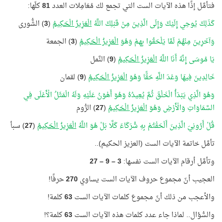
فتأمَّل إذًا هذه الآيات الست التي تجمع لك مُعَامِلات العدد
81
كلّها:
كَذَلِكَ يُوحِي إِلَيْكَ وَإِلَى الَّذِينَ مِنْ قَبْلِكَ اللَّهُ
الْعَزِيزُ الْحَكِيمُ
(
3
) الشُّورى
وَآخَرِينَ مِنْهُمْ لَمَّا يَلْحَقُوا بِهِمْ وَهُوَ
الْعَزِيزُ الْحَكِيمُ
(
3
) الجمعة
يَا مُوسَى إِنَّهُ أَنَا اللَّهُ
الْعَزِيزُ الْحَكِيمُ
(
9
) النَّمل
خَالِدِينَ فِيهَا وَعْدَ اللَّهِ حَقًّا وَهُوَ
الْعَزِيزُ الْحَكِيمُ
(
9
) لقمان
وَهُوَ الَّذِي يَبْدَأُ الْخَلْقَ ثُمَّ يُعِيدُهُ وَهُوَ أَهْوَنُ عَلَيْهِ وَلَهُ الْمَثَلُ الْأَعْلَى فِي
السَّمَاوَاتِ وَالْأَرْضِ وَهُوَ
الْعَزِيزُ الْحَكِيمُ
(
27
) الرُّوم
قُلْ أَرُونِيَ الَّذِينَ أَلْحَقْتُمْ بِهِ شُرَكَاءَ كَلَّا بَلْ هُوَ اللَّهُ
الْعَزِيزُ الْحَكِيمُ
(
27
) سبأ
تأمَّل خاتمة الآيات الست (العزيز الحكيم)..
وتأمَّل أرقام الآيات الست نفسها:
3 – 9 – 27
العجيب أنّ مجموع حروف الآيات الست يساوي
270
حرفًا!
والأعجب من ذلك أنّ مجموع كلمات الآيات الست
63
كلمة!
والسُّؤال.. لماذا جاء عدد كلمات هذه الآيات الست
63
كلمة؟!