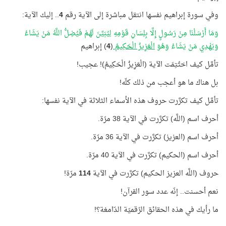
وفي سورة إبراهيم نفسها انتقل مباشرة إلى الآية رقم
4
.. إليك الآية:
وَمَا أَرْسَلْنَا مِنْ رَسُولٍ إِلَّا بِلِسَانِ قَوْمِهِ لِيُبَيِّنَ لَهُمْ فَيُضِلُّ اللَّهُ مَنْ يَشَاءُ
وَيَهْدِي مَنْ يَشَاءُ وَهُوَ
الْعَزِيزُ الْحَكِيمُ
(
4
) إبراهيم
تأمَّل كيف اختُتِمَت الآية (الْعَزِيزُ الْحَكِيمُ)! عجيب!
بل هناك ما هو أعجب من ذلك كلّه!
تأمَّل كيف تكرَّرت حروف هذه الأسماء الثلاثة في الآية نفسها:
أحرف اسم (اللَّه) تكرَّرت في الآية 38 مرّة.
أحرف اسم (العزيز) تكرَّرت في الآية 36 مرّة.
أحرف اسم (الحكيم) تكرَّرت في الآية 40 مرّة.
حروف (اللَّه العزيز الحكيم) تكرَّرت في الآية
114
مرّة!
نعم أحسنت.. إنّه عدد سور القرآن!
ما رأيك في هذه الحقائق الرّقميّة الدّامغة؟!