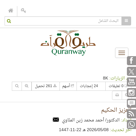
Toggle
navigation
عدد الزيارات:
8K
0 تعليقات
24 إعجابات
أسهم
261 تحميل
العزيز الحكيم
إعداد:
الدكتور/ أحمد محمد زين المنّاوي
آخر تحديث:
08‏/05‏/2026 هـ 22-11-1447