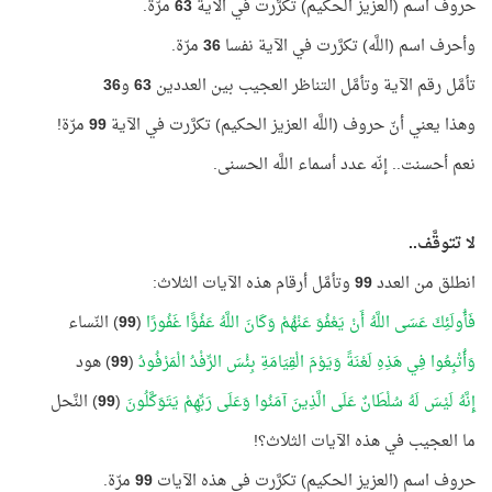
حروف اسم (العزيز الحكيم) تكرَّرت في الآية
63
مرّة.
وأحرف اسم (اللَّه) تكرَّرت في الآية نفسا
36
مرّة.
تأمَّل رقم الآية وتأمَّل التناظر العجيب بين العددين
63
و
36
وهذا يعني أنّ حروف (اللَّه العزيز الحكيم) تكرَّرت في الآية
99
مرّة!
نعم أحسنت.. إنّه عدد أسماء اللَّه الحسنى.
لا تتوقَّف..
انطلق من العدد
99
وتأمَّل أرقام هذه الآيات الثلاث:
فَأُولَئِكَ عَسَى اللَّهُ أَنْ يَعْفُوَ عَنْهُمْ وَكَانَ اللَّهُ عَفُوًّا غَفُورًا
(
99
) النّساء
وَأُتْبِعُوا فِي هَذِهِ لَعْنَةً وَيَوْمَ الْقِيَامَةِ بِئْسَ الرِّفْدُ الْمَرْفُودُ
(
99
) هود
إِنَّهُ لَيْسَ لَهُ سُلْطَانٌ عَلَى الَّذِينَ آمَنُوا وَعَلَى رَبِّهِمْ يَتَوَكَّلُونَ
(
99
) النَّحل
ما العجيب في هذه الآيات الثلاث؟!
حروف اسم (العزيز الحكيم) تكرَّرت في هذه الآيات
99
مرّة.