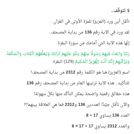
لا تتوقّف..
تأمَّل أين ورد (العزيز) للمرّة الأولى في القرآن..
لقد ورد في الآية رقم
136
من بداية المصحف..
إنّها هذه الآية التي أمامك من سورة البقرة:
رَبَّنَا وَابْعَثْ فِيهِمْ رَسُولًا مِنْهُمْ يَتْلُو عَلَيْهِمْ آيَاتِكَ وَيُعَلِّمُهُمُ الْكِتَابَ وَالْحِكْمَةَ
وَيُزَكِّيهِمْ إِنَّكَ أَنْتَ
الْعَزِيزُ
الْحَكِيمُ
(129) البقرة
اسم (العزيز) هنا هو الكلمة رقم
2312
من بداية المصحف!
للتأكيد.. هذه الآية ترتيبها العام من بداية المصحف رقم
136
هذه حقائق رقميّة واضحة يمكن التأكّد منها بكلّ سهولة!
والآن تأمَّل جيِّدًا العددين
136
و
2312
فما هي العلاقة بينهما؟!
العدد
136
يساوي
17
×
8
والعدد
2312
يساوي
17
×
17 × 8