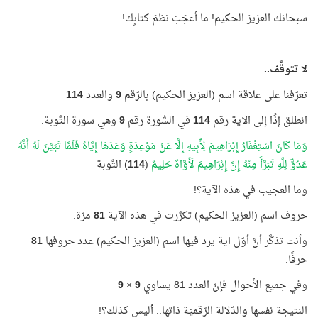
سبحانك العزيز الحكيم! ما أعجَبَ نظمَ كتابِك!
لا تتوقَّف..
تعرّفنا على علاقة اسم (العزيز الحكيم) بالرّقم
9
والعدد
114
انطلق إذًا إلى الآية رقم
114
في السُّورة رقم
9
وهي سورة التَّوبة:
وَمَا كَانَ اسْتِغْفَارُ إِبْرَاهِيمَ لِأَبِيهِ إِلَّا عَنْ مَوْعِدَةٍ وَعَدَهَا إِيَّاهُ فَلَمَّا تَبَيَّنَ لَهُ أَنَّهُ
عَدُوٌّ لِلَّهِ تَبَرَّأَ مِنْهُ إِنَّ إِبْرَاهِيمَ لَأَوَّاهٌ حَلِيمٌ
(
114
) التَّوبة
وما العجيب في هذه الآية؟!
حروف اسم (العزيز الحكيم) تكرَّرت في هذه الآية
81
مرّة.
وأنت تذكَّر أنَّ أوّل آية يرد فيها اسم (العزيز الحكيم) عدد حروفها
81
حرفًا.
وفي جميع الأحوال فإنّ العدد 81 يساوي
9
×
9
النتيجة نفسها والدّلالة الرّقميّة ذاتها.. أليس كذلك؟!