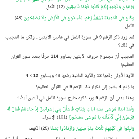
فِرْعَوْنَ وَقَوْمِهِ إِنَّهُمْ كَانُوا قَوْمًا فَاسِقِينَ
(12) النَّمل
وَكَانَ فِي الْمَدِينَةِ
تِسْعَةُ
رَهْطٍ يُفْسِدُونَ فِي الْأَرْضِ وَلَا يُصْلِحُونَ
(48)
النَّمل
لقد ورد ذكر الرّقم
9
في سورة النَّمل في هاتين الآيتين.. ولكن ما العجيب
في ذلك؟
العجيب أنّ مجموع حروف الآيتين يساوي
114
حرفًا بعدد سور القرآن
العظيم!
الآية الأولى رقمها
12
والآية الثانية رقمها 48 ويساوي
12
×
4
والرّقم
4
يشير إلى تكرار ذكر الرّقم
9
في القرآن العظيم!
وهذا يعني أنّ الرّقم
9
ورد ذكره خارج سورة النَّمل في آيتين أيضًا:
وَلَقَدْ آتَيْنَا مُوسَى
تِسْعَ
آيَاتٍ بَيِّنَاتٍ فَاسْأَلْ بَنِي إِسْرَائِيلَ إِذْ جَاءَهُمْ فَقَالَ لَهُ
فِرْعَوْنُ إِنِّي لَأَظُنُّكَ يَا مُوسَى مَسْحُورًا
(101) الإسراء
وَلَبِثُوا فِي كَهْفِهِمْ ثَلَاثَ مِئَةٍ سِنِينَ وَازْدَادُوا
تِسْعًا
(25) الكهف