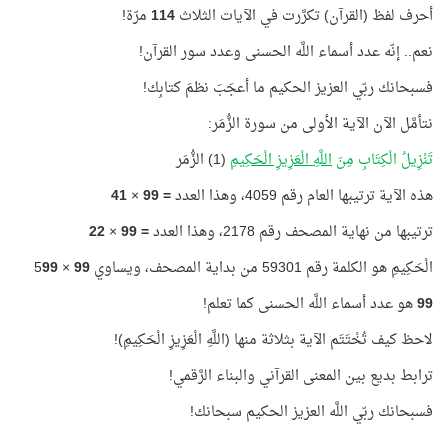
أحرف لفظ (القرآن) تكرَّرت في الآيات الثلاث
114
مرّة!
نعم.. إنّه عدد أسماء اللَّه الحسنى وعدد سور القرآن!
فسبحانك ربّي العزيز الحكيم ما أعجَبَ نظمَ كتابِك!
نتأمَّل الآن الآية الأولى من سورة الزُّمَر:
تَنْزِيلُ الْكِتَابِ مِنَ
اللَّهِ الْعَزِيزِ الْحَكِيمِ
(1) الزُّمَر
هذه الآية ترتيبها العام رقم 4059، وهذا العدد
=
99
×
41
ترتيبها من نهاية المصحف رقم 2178، وهذا العدد
=
99
×
22
الْحَكِيمِ هو الكلمة رقم 59301 من بداية المصحف، ويساوي
99
× 5
99
99
هو عدد أسماء اللَّه الحسنى كما تعلم!
لاحظ كيف تُخْتَتَم الآية بثلاثة منها (اللَّهِ الْعَزِيزِ الْحَكِيمِ)!
ترابط بديع بين المعنى القرآني والبناء الرَّقمي!
فسبحانك ربّي اللَّه العزيز الحكيم سبحانك!