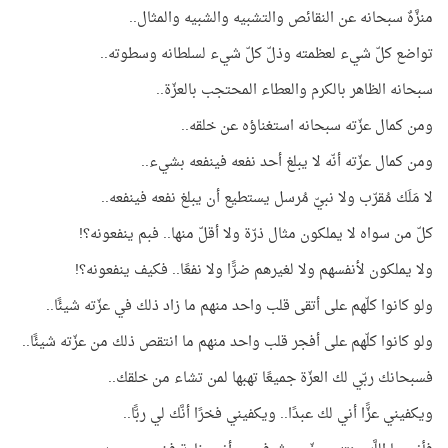
منزَّهٌ سبحانه عن النقائص والتشبيه والشبيه والمثال..
تواضع كلّ شيء لعظمته وذلّ كلّ شيء لسلطانه وسطوته..
سبحانه الظاهر بالكرم والعطاء المحتجب بالعزّة..
ومن كمال عزّته سبحانه استغناؤه عن خلقه..
ومن كمال عزّته أنّه لا يبلغ أحد نفعه فينفعه بشيء..
لا مَلَك مُقرّب ولا نبيّ مُرسل يستطيع أن يبلغ نفعه فينفعه..
كلّ من سواه لا يملكون مثال ذرّة ولا أقلّ منها.. فبم ينفعونه؟!
ولا يملكون لأنفسهم ولا لغيرهم ضرًّا ولا نفعًا.. فكيف ينفعونه؟!
ولو كانوا كلّهم على أتقى قلب واحد منهم ما زاد ذلك في عزّته شيئًا..
ولو كانوا كلّهم على أفجر قلب واحد منهم ما انتقص ذلك من عزّته شيئًا..
فسبحانك ربّي لك العزّة جميعًا تهبها لمن تشاء من خلقك..
ويكفيني عزًّا أني لك عبدًا.. ويكفيني فخرًا أنَّك لي ربًّا..