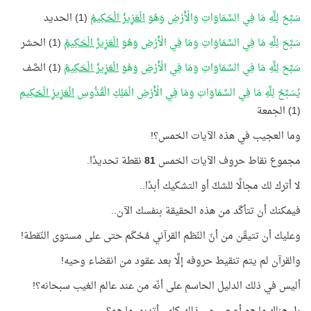
سَبَّحَ لِلَّهِ مَا فِي السَّمَاوَاتِ وَالْأَرْضِ وَهُوَ
الْعَزِيزُ الْحَكِيمُ
(1) الحديد
سَبَّحَ لِلَّهِ مَا فِي السَّمَاوَاتِ وَمَا فِي الْأَرْضِ وَهُوَ
الْعَزِيزُ الْحَكِيمُ
(1) الحشر
سَبَّحَ لِلَّهِ مَا فِي السَّمَاوَاتِ وَمَا فِي الْأَرْضِ وَهُوَ
الْعَزِيزُ الْحَكِيمُ
(1) الصَّف
يُسَبِّحُ لِلَّهِ مَا فِي السَّمَاوَاتِ وَمَا فِي الْأَرْضِ الْمَلِكِ الْقُدُّوسِ
الْعَزِيزِ الْحَكِيمِ
(1) الجمعة
وما العجيب في هذه الآيات الخمس؟!
مجموع نقاط حروف الآيات الخمس
81
نقطة تحديدًا.
لا أترك لك مجالًا للشكّ أو التشكيك أبدًا..
فيمكنك أن تتأكّد من هذه الحقيقة بنفسك الآن..
وعليك أن تتيقّن من أنّ النّظم القرآني مُحْكَم حتى على مستوى النّقطة!
والقرآن لم يتم تنقيط حروفه إلَّا بعد عقود من انقضاء وحيه!
أليس في ذلك الدليل الحاسم على أنّه من عند عالم الغيب سبحانه؟!