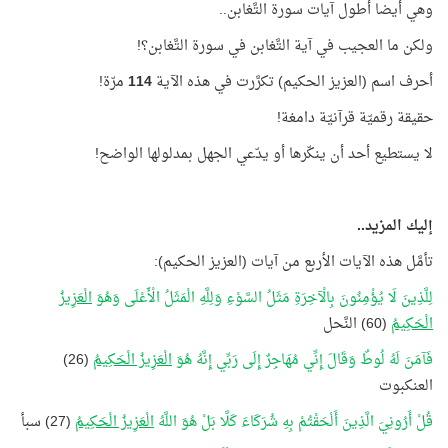
وهي أيضا أطول آيات سورة التَّغابن..
ولكن ما العجيب في آية التَّغابن في سورة التَّغابن؟!
أحرف اسم (العزيز الحكيم) تكرَّرت في هذه الآية
114
مرّة!
حقيقة رقميّة قرآنيّة دامغة!
لا يستطيع أحد أن ينكّرها أو يدّعي الجهل بمدلولها الواضح!
إليك المزيد..
تأمَّل هذه الآيات الأربع من آيات (العزيز الحكيم):
لِلَّذِينَ لَا يُؤْمِنُونَ بِالْآخِرَةِ مَثَلُ السَّوْءِ وَلِلَّهِ الْمَثَلُ الْأَعْلَى وَهُوَ
الْعَزِيزُ
الْحَكِيمُ
(60) النَّحل
فَآمَنَ لَهُ لُوطٌ وَقَالَ إِنِّي مُهَاجِرٌ إِلَى رَبِّي إِنَّهُ هُوَ
الْعَزِيزُ الْحَكِيمُ
(26)
العنكبوت
قُلْ أَرُونِيَ الَّذِينَ أَلْحَقْتُمْ بِهِ شُرَكَاءَ كَلَّا بَلْ هُوَ اللَّهُ
الْعَزِيزُ الْحَكِيمُ
(27) سبأ