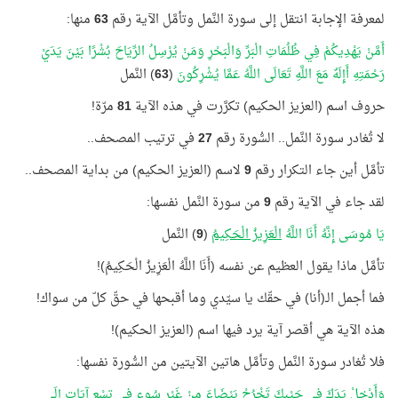
لمعرفة الإجابة انتقل إلى سورة النَّمل وتأمَّل الآية رقم
63
منها:
أَمَّنْ يَهْدِيكُمْ فِي ظُلُمَاتِ الْبَرِّ وَالْبَحْرِ وَمَنْ يُرْسِلُ الرِّيَاحَ بُشْرًا بَيْنَ يَدَيْ
رَحْمَتِهِ أَإِلَهٌ مَعَ اللَّهِ تَعَالَى اللَّهُ عَمَّا يُشْرِكُونَ
(
63
) النَّمل
حروف اسم (العزيز الحكيم) تكرَّرت في هذه الآية
81
مرّة!
لا تُغادر سورة النَّمل.. السُّورة رقم
27
في ترتيب المصحف..
تأمَّل أين جاء التكرار رقم
9
لاسم (العزيز الحكيم) من بداية المصحف..
لقد جاء في الآية رقم
9
من سورة النَّمل نفسها:
يَا مُوسَى إِنَّهُ أَنَا اللَّهُ
الْعَزِيزُ الْحَكِيمُ
(
9
) النَّمل
تأمَّل ماذا يقول العظيم عن نفسه (أَنَا اللَّهُ الْعَزِيزُ الْحَكِيمُ)!
فما أجمل الـ(أنا) في حقّك يا سيّدي وما أقبحها في حقّ كلّ من سواك!
هذه الآية هي أقصر آية يرد فيها اسم (العزيز الحكيم)!
فلا تُغادر سورة النَّمل وتأمَّل هاتين الآيتين من السُّورة نفسها:
وَأَدْخِلْ يَدَكَ فِي جَيْبِكَ تَخْرُجْ بَيْضَاءَ مِنْ غَيْرِ سُوءٍ فِي
تِسْعِ
آيَاتٍ إِلَى