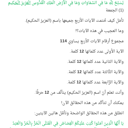
يُسَبِّحُ لِلَّهِ مَا فِي السَّمَاوَاتِ وَمَا فِي الْأَرْضِ الْمَلِكِ الْقُدُّوسِ
الْعَزِيزِ الْحَكِيمِ
(1) الجمعة
تأمَل كيف خُتمت الآيات الأربع جميعها باسم (العزيز الحكيم).
وما العجيب في هذه الآيات؟!
مجموع أرقام الآيات الأربع يساوي
114
الآية الأولى عدد كلماتها
12
كلمة.
والآية الثانية عدد كلماتها
12
كلمة.
والآية الثَّالثة عدد كلماتها
12
كلمة.
والآية الرَّابعة عدد كلماتها
12
كلمة.
وأنت تعلم أنّ اسم (العزيز الحكيم) يتألّف من
12
حرفًا.
يمكنك أن تتأكّد من هذه الحقائق الآن!
انطلق من هذه الحقائق الواضحة وتأمَّل هاتين الآيتين:
يَا أَيُّهَا الَّذِينَ آمَنُوا كُتِبَ عَلَيْكُمُ الْقِصَاصُ فِي الْقَتْلَى الْحُرُّ بِالْحُرِّ وَالْعَبْدُ