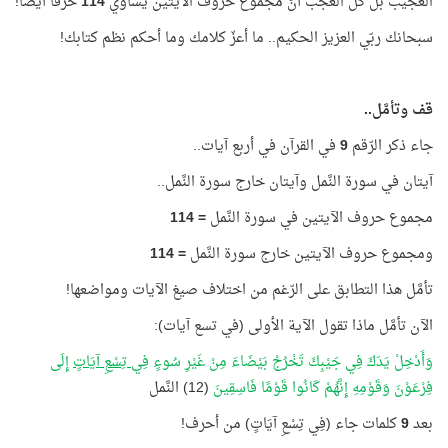
العجيب بل كلّ العجب أنّ مجموع حروف الآيتين يساوي
114
حرفًا أيضًا!
سبحانك ربّي العزيز الحكيم.. ما أعزّ كلامك وما أحكم نظم كتابك!
قف وتأمَّل..
جاء ذكر الرّقم
9
في القرآن في أربع آيات..
آيتان في سورة النَّمل وآيتان خارج سورة النَّمل..
مجموع حروف الآيتين في سورة النَّمل
=
114
ومجموع حروف الآيتين خارج سورة النَّمل
=
114
تأمَّل هذا التطابق على الرّغم من اختلاف صيغ الآيات ومواضعها!
الآن تأمَّل ماذا تقول الآية الأولى (في تسع آيات):
وَأَدْخِلْ يَدَكَ فِي جَيْبِكَ تَخْرُجْ بَيْضَاءَ مِنْ غَيْرِ سُوءٍ
فِي تِسْعِ آيَاتٍ
إِلَى
فِرْعَوْنَ وَقَوْمِهِ إِنَّهُمْ كَانُوا قَوْمًا فَاسِقِينَ
(12) النَّمل
بعد
9
كلمات جاء (فِي تِسْعِ آيَاتٍ) من أحرف!