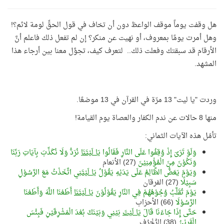
هل وقفت يوماً موقف الواعظ دون أن تخاف في قول الحقِّ لومة لائم؟!
وهل أمرت يومًا بمعروف، أو نهيت عن منكر؟ إن لم تفعل ذلك فاعلم أنَّ
الأرقام قد سبقتك وفعلت ذلك.. لتعرف كيف، تجوَّل معنا بين أرجاء هذا
المشهد.
وردت "يا ليت" 13 مرّة في القرآن في 13 موضعًا.
منها 8 حالات عن ندم الكفار والعصاة يوم القيامة!
تأمّل هذه الآيات الثماني:
وَلَوْ تَرَىَ إِذْ وُقِفُوا عَلَى النَّارِ فَقَالُوا
يَا لَيْتَنَا
نُرَدُّ وَلَا نُكَذِّبَ بِآيَاتِ رَبِّنَا
وَنَكُوْنَ مِنَ الْمُؤْمِنِيْنَ
(27) الأنعام
وَيَوْمَ يَعَضُّ الظَّالِمُ عَلَى يَدَيْهِ يَقُوْلُ
يَا لَيْتَنِي
اتَّخَذْتُ مَعَ الرَّسُوْلِ
سَبِيْلًا
(27) الفرقان
يَوْمَ تُقَلَّبُ وُجُوْهُهُمْ فِي النَّارِ يَقُوْلُوْنَ
يَا لَيْتَنَا
أَطَعْنَا اللَّهَ وَأَطَعْنَا
الرَّسُوْلَا
(66) الأحزاب
حَتَّى إِذَا جَاءَنَا قَالَ
يَا لَيْتَ
بَيْنِي وَبَيْنَكَ بُعْدَ الْمَشْرِقَيْنِ فَبِئْسَ
الْقَرِيْنُ
(38) الزُخْرُف