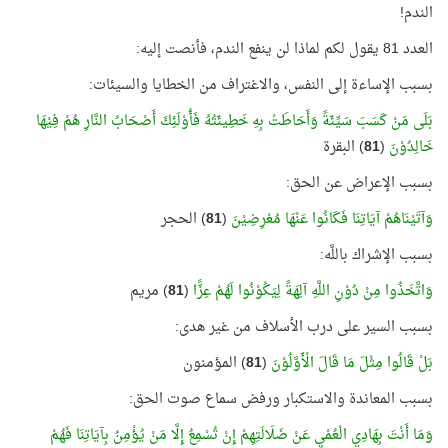
الندم!
العدد 81 يقول لكم لماذا لن ينفع الندم، فأنصت إليه:
بسبب الإساءة إلى النفس، والاغتراف من الخطايا والسيئات:
بَلَى مَنْ كَسَبَ سَيِّئَةً وَأَحَاطَتْ بِهِ خَطِيئَتُهُ فَأُوْلَئِكَ أَصْحَابُ النَّارِ هُمْ فِيْهَا
خَالِدُوْنَ
(
81
) البقرة
بسبب الإعراض عن الحق:
وَآتَيْنَاهُمْ آيَاتِنَا فَكَانُوا عَنْهَا مُعْرِضِيْنَ
(
81
) الحجر
بسبب الإشراك باللَّه:
وَاتَّخَذُوا مِنْ دُوْنِ اللَّهِ آلِهَةً لِيَكُوْنُوا لَهُمْ عِزًّا
(
81
) مريم
بسبب السير على درب الأسلاف من غير هدى:
بَلْ قَالُوا مِثْلَ مَا قَالَ الْأَوَّلُوْنَ
(
81
) المؤمنون
بسبب المعاندة والاستكبار ورفض سماع صوت الحق:
وَمَا أَنْتَ بِهَادِي الْعُمْيِ عَنْ ضَلَالَتِهِمْ إِنْ تُسْمِعُ إِلَّا مَنْ يُؤْمِنُ بِآيَاتِنَا فَهُمْ