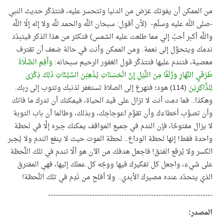
من الممكن أن يفوتك عَرَض من الدنيا وتتحسر عليه، فتتذكّر حديث النبي
-صلى الله عليه وسلّم- (لأن أقول: سبحان اللَّه والحمد للَّه ولا إله إلّا اللَّه
واللَّه أكبر أحبّ إلي مما طلعت عليه الشمس) فتكثر من هذا الذكر فيتبدّد
ندمك ويتحوَّل إلى نعمة. ومن الممكن وأنت في حالة ضعف أن تقترف
معصية، فتندم عليها فتتذكّر قول الغفور الرحيم سبحانه:
وَأَقِمِ الصَّلَاةَ
طَرَفَيِ النَّهَارِ وَزُلَفًا مِنَ اللَّيْلِ إِنَّ الْحَسَنَاتِ يُذْهِبْنَ السَّيِّئَاتِ ذَلِكَ ذِكْرَى
لِلذَّاكِرِيْنَ
(114) هود؛ فتهرع إلى الصلاة تستغفر لذنبك وتتوب إلى ربك.
وهكذا.. فما دمت أنت لا تزال على قيد الحياة، فيمكنك أن تدرك ما فاتك
وأن تصوِّب أخطاءك وأن تقوِّم اعوجاجك، وبذلك، وطالما أن باب التوبة
لا يزال مفتوحًا، فإن الندم في جميع المواقف يمكنك جبره إلَّا في لحظة
واحدة فقط! إنها لحظة الوداع.. لحظة الموت حيث لا ينفع الندم ولا يُجبر
الكسر ولا يُرقع الفتق! فاجعل هدفك من الآن هو ألّا تندم في تلك اللَّحظة
على شيء، واجعل كل تفكيرك فيها ووجّه كل عملك إليها، فهي المفترق
الذي يتحدّد عنده مصيرك الأبدي.. ولا أفلح من نَدِم في تلك اللّحظة!
-------------------------------------------------------------------
المصدر
: