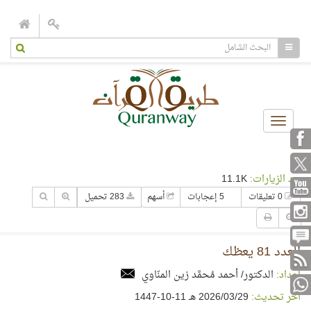
Toggle
navigation
عدد الزيارات:
11.1K
0 تعليقات
5 إعجابات
أسهم
283 تحميل
العدد 81 يعظك
إعداد:
الدكتور/ أحمد مُحمَّد زين المنّاوي
آخر تحديث:
29‏/03‏/2026 هـ 11-10-1447