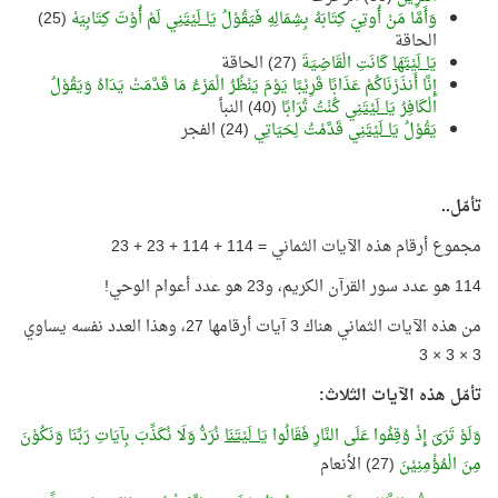
وَأَمَّا مَنْ أُوتِيَ كِتَابَهُ بِشِمَالِهِ فَيَقُوْلُ
يَا لَيْتَنِي
لَمْ أُوْتَ كِتَابِيَهْ
(25)
الحاقة
يَا لَيْتَهَا
كَانَتِ الْقَاضِيَةَ
(27) الحاقة
إِنَّا أَنذَرْنَاكُمْ عَذَابًا قَرِيْبًا يَوْمَ يَنْظُرُ الْمَرْءُ مَا قَدَّمَتْ يَدَاهُ وَيَقُوْلُ
الْكَافِرُ
يَا لَيْتَنِي
كُنْتُ تُرَابًا
(40) النبأ
يَقُوْلُ
يَا لَيْتَنِي
قَدَّمْتُ لِحَيَاتِي
(24) الفجر
تأمّل..
مجموع أرقام هذه الآيات الثماني = 114 + 114 + 23 + 23
114 هو عدد سور القرآن الكريم، و23 هو عدد أعوام الوحي!
من هذه الآيات الثماني هناك 3 آيات أرقامها 27، وهذا العدد نفسه يساوي
3 × 3 × 3
تأمّل هذه الآيات الثلاث:
وَلَوْ تَرَىَ إِذْ وُقِفُوا عَلَى النَّارِ فَقَالُوا
يَا لَيْتَنَا
نُرَدُّ وَلَا نُكَذِّبَ بِآيَاتِ رَبِّنَا وَنَكُوْنَ
مِنَ الْمُؤْمِنِيْنَ
(27) الأنعام