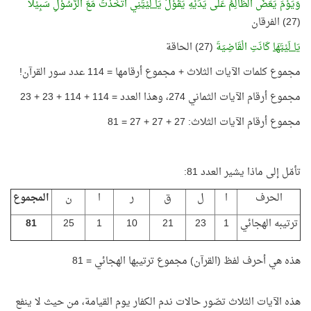
وَيَوْمَ يَعَضُّ الظَّالِمُ عَلَى يَدَيْهِ يَقُوْلُ
يَا لَيْتَنِي
اتَّخَذْتُ مَعَ الرَّسُوْلِ سَبِيْلًا
(27) الفرقان
يَا لَيْتَهَا
كَانَتِ الْقَاضِيَةَ
(27) الحاقة
مجموع كلمات الآيات الثلاث + مجموع أرقامها = 114 عدد سور القرآن!
مجموع أرقام الآيات الثماني 274، وهذا العدد = 114 + 114 + 23 + 23
مجموع أرقام الآيات الثلاث: 27 + 27 + 27 = 81
تأمّل إلى ماذا يشير العدد 81:
الحرف
ا
ل
ق
ر
ا
ن
المجموع
ترتيبه الهجائي
1
23
21
10
1
25
81
هذه هي أحرف لفظ (القرآن) مجموع ترتيبها الهجائي = 81
هذه الآيات الثلاث تصّور حالات ندم الكفار يوم القيامة، من حيث لا ينفع