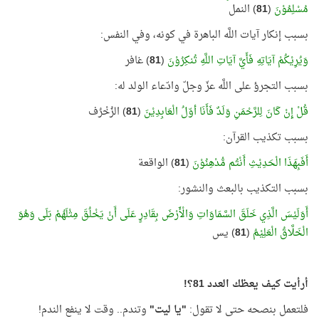
مُسْلِمُوْنَ
(
81
) النمل
بسبب إنكار آيات اللَّه الباهرة في كونه، وفي النفس:
وَيُرِيْكُمْ آيَاتِهِ فَأَيَّ آيَاتِ اللَّهِ تُنكِرُوْنَ
(
81
) غافر
بسبب التجرؤ على اللَّه عزّ وجلّ وادّعاء الولد له:
قُلْ إِنْ كَانَ لِلرَّحْمَنِ وَلَدٌ فَأَنَا أوّلُ الْعَابِدِيْنَ
(
81
) الزُخْرُف
بسبب تكذيب القرآن:
أَفَبِهَذَا الْحَدِيْثِ أَنْتُم مُّدْهِنُوْنَ
(
81
) الواقعة
بسبب التكذيب بالبعث والنشور:
أَوَلَيْسَ الَّذِي خَلَقَ السَّمَاوَاتِ وَالْأَرْضَ بِقَادِرٍ عَلَى أَنْ يَخْلُقَ مِثْلَهُمْ بَلَى وَهُوَ
الْخَلَّاقُ الْعَلِيْمُ
(
81
) يس
أرأيت كيف يعظك العدد 81؟!
فلتعمل بنصحه حتى لا تقول:
"يا ليت"
وتندم.. وقت لا ينفع الندم!