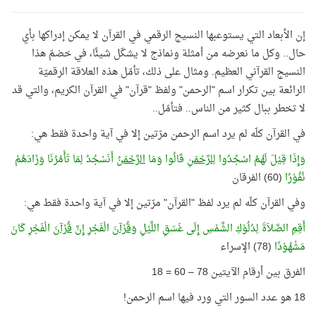
إن الأبعاد التي يستوعبها النسيج الرقمي في القرآن لا يمكن إدراكها بأي
حال.. وكل ما نعرضه من أمثلة ونماذج لا يشكّل شيئًا، في خضمّ هذا
النسيج القرآني العظيم. ومثال على ذلك، تأمّل هذه العلاقة الرقميّة
الرائعة بين تكرار اسم "الرحمن" ولفظ "قرآن" في القرآن الكريم، والتي قد
لا تخطر ببال كثير من الناس.. فتأمّل..
في القرآن كلّه لم يرد اسم الرحمن مرّتين إلا في آية واحدة فقط هي:
وَإِذَا قِيْلَ لَهُمُ اسْجُدُوا
لِلرَّحْمَنِ
قَالُوا وَمَا
الرَّحْمَنُ
أَنَسْجُدُ لِمَا تَأْمُرُنَا وَزَادَهُمْ
نُفُوْرًا
(60) الفرقان
وفي القرآن كلّه لم يرد لفظ "القرآن" مرّتين إلا في آية واحدة فقط هي:
أَقِمِ الصَّلاَةَ لِدُلُوْكِ الشَّمْسِ إِلَى غَسَقِ اللَّيْلِ
وَقُرْآنَ
الْفَجْرِ إِنَّ
قُرْآنَ
الْفَجْرِ كَانَ
مَشْهُوْدًا
(78) الإسراء
الفرق بين أرقام الآيتين 78 – 60 = 18
18 هو عدد السور التي ورد فيها اسم الرحمن!