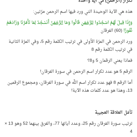
تكرار (الرَّحْمَنُ) في آية واحدة
هذه هي الآية الوحيدة التي ورد فيها اسم الرحمن مرّتين:
وَإِذَا قِيلَ لَهُمُ اسْجُدُوا
لِلرَّحْمَنِ
قَالُوا وَمَا
الرَّحْمَنُ
أَنَسْجُدُ لِمَا تَأْمُرُنَا وَزَادَهُمْ
نُفُورًا
(60) الفرقان
ورد الرحمن في المرّة الأولى في ترتيب الكلمة رقم 5، وفي المرّة الثانية
في ترتيب الكلمة رقم 8
فماذا يعني الرقمان 5 و8؟
الرقم 5 هو عدد تكرار اسم الرحمن في سورة الفرقان!
أما الرقم 8 فهو عدد تكرار اسم اللَّه في سورة الفرقان، ومجموع الرقمين
13، وهذا هو عدد كلمات هذه الآية!
تأمّل العلاقة العجيبة
ترتيب سورة الفرقان رقم 25، وعدد آياتها 77، والفرق بينهما 52 وهو 13 ×
4