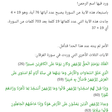
ورد فيها اسم الرحمن!
باستبعاد هذه الآية من السورة يصبح عدد آياتها 76 آية، وهو 19 × 4
جاءت هذه الآية التي عدد كلماتها 19 كلمة بعد 703 كلمات من السورة،
أي 19 × 37
الأمر لم ينته عند هذا الحد! فتأمّل..
الآيات الثلاث الأخرى التي وردت في سورة الفرقان:
الْمُلْكُ يَوْمَئِذٍ الْحَقُّ
لِلرَّحْمَنِ
وَكَانَ يَوْمًا عَلَى الْكَافِرِيْنَ عَسِيْرًا
(26)
الَّذِي خَلَقَ السَّمَاوَاتِ وَالْأَرْضَ وَمَا بَيْنَهُمَا فِي سِتَّةِ أَيَّامٍ ثُمَّ اسْتَوَى عَلَى
الْعَرْشِ
الرَّحْمَنُ
فَاسْأَلْ بِهِ خَبِيْرًا
(59)
وَإِذَا قِيْلَ لَهُمُ اسْجُدُوا
لِلرَّحْمَنِ
قَالُوا وَمَا
الرَّحْمَنُ
أَنَسْجُدُ لِمَا تَأْمُرُنَا وَزَادَهُمْ
نُفُوْرًا
(60)
وَعِبَادُ
الرَّحْمَنِ
الَّذِيْنَ يَمْشُوْنَ عَلَى الْأَرْضِ هَوْنًا وَإِذَا خَاطَبَهُمُ الْجَاهِلُونَ
قَالُوا سَلَامًا
(63)