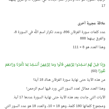
17
علاقة عجيبة أخرى
عدد كلمات سورة الفرقان 896، وعدد تكرار اسم اللَّه في السورة 8،
والفرق بينهما 888
وهذا العدد هو 8 × 111
وَإِذَا قِيلَ لَهُمُ اسْجُدُوا
لِلرَّحْمَنِ
قَالُوا وَمَا
الرَّحْمَنُ
أَنَسْجُدُ لِمَا تَأْمُرُنَا وَزَادَهُمْ
نُفُورًا
(60)
من هذه الآية حتى نهاية سورة الفرقان هناك 18 آية!
وهذا العدد مماثل لعدد السور التي ورد فيها اسم الرحمن!
الآيات التي جاءت بعد هذه الآية حتى نهاية السورة عددها 17 آية.
ومجموع كلماتها 180 كلمة، وهو 18 × 10، والعدد 18 هو عدد السور التي