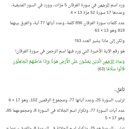
ورد اسم
الرحمن
في سورة الفرقان 5 مرّات، وورد في السور المتبقية،
وعددها 17 سورة 52 مرّة 13 × 4
عدد كلمات سورة الفرقان 896 كلمة، وعدد آياتها 77 آية، والفرق بينهما
819 وهو 13 × 63
ولكن إلى ماذا يشير العدد 63؟
هو رقم الآية الأخيرة التي ورد فيها اسم الرحمن في سورة الفرقان!
وَعِبَادُ
الرَّحْمَنِ
الَّذِيْنَ يَمْشُوْنَ عَلَى الْأَرْضِ هَوْنًا وَإِذَا خَاطَبَهُمُ الْجَاهِلُوْنَ
قَالُوا سَلَامًا
(63)
تأمّل..
ترتيب السورة 25، وعدد آياتها 77، ومجموع الرقمين 102، وهو 17 × 6
عدد آيات السورة 77، وتكرار اسم الجلالة في السورة 8، ومجموعهما 85،
وهو 17 × 5
ترتيب السورة هو 25، وتكرار اسم الجلالة في السورة 8، والفرق بينهما =