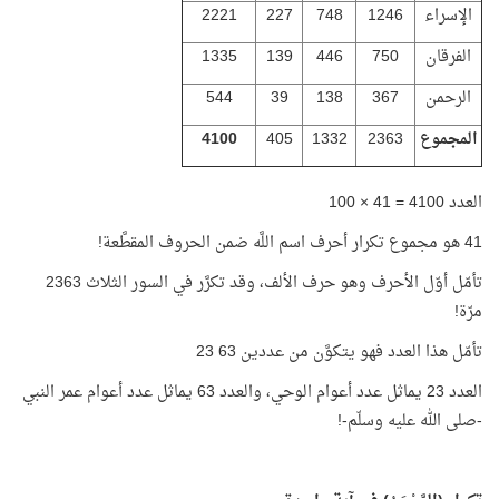
الإسراء
1246
748
227
2221
الفرقان
750
446
139
1335
الرحمن
367
138
39
544
المجموع
2363
1332
405
4100
العدد 4100 = 41 × 100
41 هو مجموع تكرار أحرف اسم اللَّه ضمن الحروف المقطَّعة!
تأمّل أوّل الأحرف وهو حرف الألف، وقد تكرَّر في السور الثلاث 2363
مرّة!
تأمّل هذا العدد فهو يتكوَّن من عددين 63 23
العدد 23 يماثل عدد أعوام الوحي، والعدد 63 يماثل عدد أعوام عمر النبي
-صلى الله عليه وسلّم-!