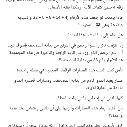
الرقم 4 على اسم الرحمن في الآية الأولى مثلًا يعني أن هذا الاسم ترتيبه
رقم 4 ضمن كلمات الآية، وهكذا بقيّة الأسماء.
ماذا يحدث لو جمعنا هذه الأرقام (4 + 14 + 5 + 8 + 2)، والنتيجة
واضحة وهي
33
.. عجيب!!
هل تعلم إلى ماذا يشير هذا العدد؟
إذا تتبَّعت تكرار اسم الرحمن في القرآن من بداية المصحف فسوف تجد
أن اسم الرحمن الذي ورد في الآية الرابعة والأخيرة في هذه المجموعة
هو التكرار رقم 33 من بداية المصحف!!
تأمّل كيف التقت هذه المسارات الرقميّة العجيبة في نقطة واحدة!
مسار بعيد المدى قادم من بداية المصحف.. ومسارات قصيرة المدى
قادمة من بداية الآيات!
كلها تلتقي في إحداثي رقمي واحد فقط!
مَنْ ضَبَطَ أبعاد هذه المسارات وألزمها على أن تلتقي وتتعانق عند نقطّة
واحدة؟!
كيف ضُبطت أبعاد هذه المسارات، والقرآن الكريم نزل متفرقًا ومنجّمًا في