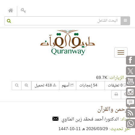
Toggle
navigation
عدد الزيارات:
69.7K
0 تعليقات
54 إعجابات
أسهم
418 تحميل
الرحمن والقرآن
إعداد:
الدكتور/ أحمد مُحمَّد زين المنّاوي
آخر تحديث:
29‏/03‏/2026 هـ 11-10-1447