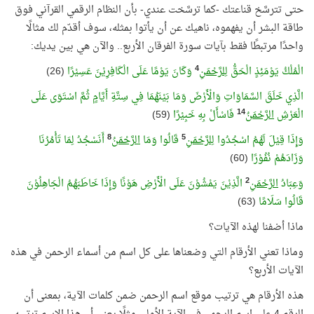
حتى تترسَّخ قناعتك -كما ترسَّخت عندي- بأن النظام الرقمي القرآني فوق
طاقة البشر أن يفهموه، ناهيك عن أن يأتوا بمثله، سوف أقدّم لك مثالًا
واحدًا مرتبطًا فقط بآيات سورة الفرقان الأربع.. والآن هي بين يديك:
4
الْمُلْكُ يَوْمَئِذٍ الْحَقُّ
لِلرَّحْمَنِ
وَكَانَ يَوْمًا عَلَى الْكَافِرِيْنَ عَسِيْرًا
(26)
الَّذِي خَلَقَ السَّمَاوَاتِ وَالْأَرْضَ وَمَا بَيْنَهُمَا فِي سِتَّةِ أَيَّامٍ ثُمَّ اسْتَوَى عَلَى
14
الْعَرْشِ
الرَّحْمَنُ
فَاسْأَلْ بِهِ خَبِيْرًا
(59)
8
5
وَإِذَا قِيْلَ لَهُمُ اسْجُدُوا
لِلرَّحْمَنِ
قَالُوا وَمَا
الرَّحْمَنُ
أَنَسْجُدُ لِمَا تَأْمُرُنَا
وَزَادَهُمْ نُفُوْرًا
(60)
2
وَعِبَادُ
الرَّحْمَنِ
الَّذِيْنَ يَمْشُوْنَ عَلَى الْأَرْضِ هَوْنًا وَإِذَا خَاطَبَهُمُ الْجَاهِلُوْنَ
قَالُوا سَلَامًا
(63)
ماذا أضفنا لهذه الآيات؟
وماذا تعني الأرقام التي وضعناها على كل اسم من أسماء الرحمن في هذه
الآيات الأربع؟
هذه الأرقام هي ترتيب موقع اسم الرحمن ضمن كلمات الآية، بمعنى أن