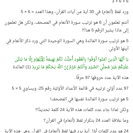
6 × 6 × 3
ورد لفظ (أنعام) في 30 آية من آيات القرآن، وهذا العدد = 6 × 5
أنتم تعلمون أن 6 هو ترتيب سورة الأنعام في المصحف، ولكن هل تعلمون
إلى ماذا يشير الرقم 5 هنا؟!
5 هو ترتيب سورة المائدة وهي السورة الوحيدة التي ورد ذكر الأنعام في
آيتها الأولى..
يَا أَيُّهَا الَّذِينَ آمَنُوا أَوْفُوا بِالْعُقُودِ أُحِلَّتْ لَكُمْ بَهِيمَةُ
الْأَنْعَامِ
إِلَّا مَا يُتْلَى
عَلَيْكُمْ غَيْرَ مُحِلِّي الصَّيْدِ وَأَنْتُمْ حُرُمٌ إِنَّ اللَّهَ يَحْكُمُ مَا يُرِيدُ
(1) المائدة
هذه الآية عدد حروفها 97 حرفًا..
97 عدد أوّليّ ترتيبه في قائمة الأعداد الأوّليّة رقم 25، ويساوي 5 × 5
5 هو ترتيب سورة المائدة نفسها في المصحف!
ولكن لماذا جاء عدد كلمات هذه الآية 24 كلمة تحديدًا؟
وما علاقة العدد 24 بتكرار لفظ (أنعام) في القرآن؟
24 هو عدد كلمات أوّل آية يرد فيها لفظ (أنعام) في القرآن وهي هذه الآية