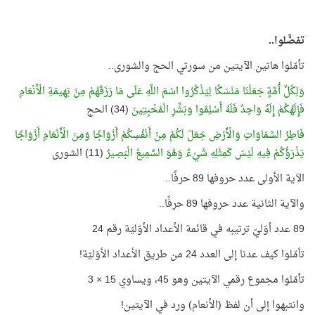
تفضَّلوا..
تأمّلوا هاتين الآيتين من سورتي الحج والشورى..
وَلِكُلِّ أُمَّةٍ جَعَلْنَا مَنْسَكًا لِيَذْكُرُوا اسْمَ اللَّهِ عَلَى مَا رَزَقَهُمْ مِنْ بَهِيمَةِ الْأَنْعَامِ
فَإِلَهُكُمْ إِلَهٌ وَاحِدٌ فَلَهُ أَسْلِمُوا وَبَشِّرِ الْمُخْبِتِينَ
(34) الحج
فَاطِرُ السَّمَاوَاتِ وَالْأَرْضِ جَعَلَ لَكُمْ مِنْ أَنْفُسِكُمْ أَزْوَاجًا وَمِنَ الْأَنْعَامِ أَزْوَاجًا
يَذْرَؤُكُمْ فِيهِ لَيْسَ كَمِثْلِهِ شَيْءٌ وَهُوَ السَّمِيعُ الْبَصِيرُ
(11) الشورى
الآية الأولى عدد حروفها 89 حرفًا..
والآية الثانية عدد حروفها 89 حرفًا..
89 عدد أوّليّ ترتيبه في قائمة الأعداد الأوّليّة رقم 24
تأمّلوا كيف عدنا إلى العدد 24 من طريق الأعداد الأوّليّة!
تأمّلوا مجموع رقمي الآيتين وهو 45، ويساوي 15 × 3
وانتبهوا إلى أن لفظ (الأنعام) ورد في الآيتين!