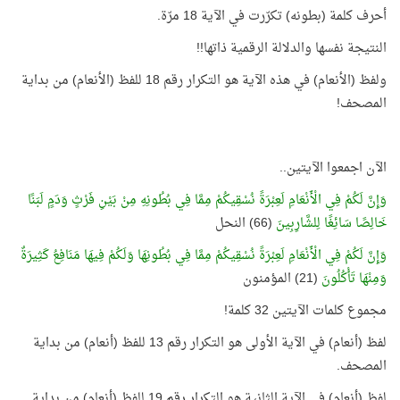
أحرف كلمة (بطونه) تكرّرت في الآية 18 مرّة.
النتيجة نفسها والدلالة الرقمية ذاتها!!
ولفظ (الأنعام) في هذه الآية هو التكرار رقم 18 للفظ (الأنعام) من بداية
المصحف!
الآن اجمعوا الآيتين..
وَإِنَّ لَكُمْ فِي الْأَنْعَامِ لَعِبْرَةً نُسْقِيكُمْ مِمَّا فِي بُطُونِهِ مِنْ بَيْنِ فَرْثٍ وَدَمٍ لَبَنًا
خَالِصًا سَائِغًا لِلشَّارِبِينَ
(66) النحل
وَإِنَّ لَكُمْ فِي الْأَنْعَامِ لَعِبْرَةً نُسْقِيكُمْ مِمَّا فِي بُطُونِهَا وَلَكُمْ فِيهَا مَنَافِعُ كَثِيرَةٌ
وَمِنْهَا تَأْكُلُونَ
(21) المؤمنون
مجموع كلمات الآيتين 32 كلمة!
لفظ (أنعام) في الآية الأولى هو التكرار رقم 13 للفظ (أنعام) من بداية
المصحف.
لفظ (أنعام) في الآية الثانية هو التكرار رقم 19 للفظ (أنعام) من بداية