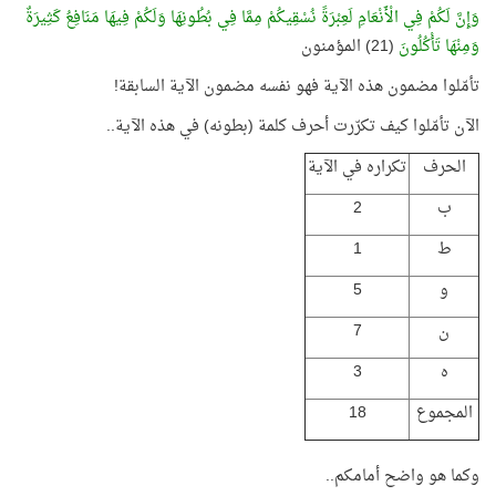
وَإِنَّ لَكُمْ فِي الْأَنْعَامِ لَعِبْرَةً نُسْقِيكُمْ مِمَّا فِي بُطُونِهَا وَلَكُمْ فِيهَا مَنَافِعُ كَثِيرَةٌ
وَمِنْهَا تَأْكُلُونَ
(21) المؤمنون
تأمّلوا مضمون هذه الآية فهو نفسه مضمون الآية السابقة!
الآن تأمّلوا كيف تكرّرت أحرف كلمة (بطونه) في هذه الآية..
الحرف
تكراره في الآية
ب
2
ط
1
و
5
ن
7
ه
3
المجموع
18
وكما هو واضح أمامكم..