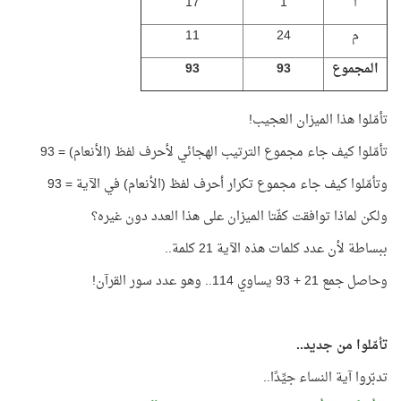
ا
1
17
م
24
11
المجموع
93
93
تأمّلوا هذا الميزان العجيب!
تأمّلوا كيف جاء مجموع الترتيب الهجائي لأحرف لفظ (الأنعام) = 93
وتأمّلوا كيف جاء مجموع تكرار أحرف لفظ (الأنعام) في الآية = 93
ولكن لماذا توافقت كفّتا الميزان على هذا العدد دون غيره؟
ببساطة لأن عدد كلمات هذه الآية 21 كلمة..
وحاصل جمع 21 + 93 يساوي 114.. وهو عدد سور القرآن!
تأمّلوا من جديد..
تدبّروا آية النساء جيِّدًا..