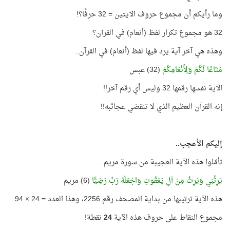
وما رأيكم أن مجموع حروف الآيتين = 32 حرفًا؟!
32 هو مجموع تكرار لفظ (أنعام) في القرآن؟
وهذه هي آخر آية يرد فيها لفظ (أنعام) في القرآن..
مَتَاعًا لَكُمْ وَلِأَنْعَامِكُمْ
(32) عبس
الآية نفسها رقمها 32 وليس أي رقم آخر!!
إنه القرآن العظيم الذي لا تنقضي عجائبه!!
إليكم الأعجب..
تأمّلوا هذه الآية العجيبة من سورة مريم..
يَرِثُنِي وَيَرِثُ مِنْ آلِ يَعْقُوبَ وَاجْعَلْهُ رَبِّ رَضِيًّا
(6) مريم
هذه الآية ترتيبها من بداية المصحف رقم 2256، وهذا العدد = 24 × 94
مجموع النقاط على حروف هذه الآية
24
نقطة!