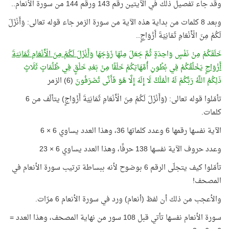
وقد جاء تفصيل ذلك في الآيتين رقم 143 ورقم 144 من سورة الأنعام..
وبعد 8 كلمات من بداية هذه الآية من سورة الزمر جاء قوله تعالى: وَأَنْزَلَ
لَكُمْ مِنَ الْأَنْعَامِ ثَمَانِيَةَ أَزْوَاجٍ..
خَلَقَكُمْ مِنْ نَفْسٍ وَاحِدَةٍ ثُمَّ جَعَلَ مِنْهَا زَوْجَهَا
وَأَنْزَلَ لَكُمْ مِنَ الْأَنْعَامِ ثَمَانِيَةَ
أَزْوَاجٍ
يَخْلُقُكُمْ فِي بُطُونِ أُمَّهَاتِكُمْ خَلْقًا مِنْ بَعْدِ خَلْقٍ فِي ظُلُمَاتٍ ثَلَاثٍ
ذَلِكُمُ اللَّهُ رَبُّكُمْ لَهُ الْمُلْكُ لَا إِلَهَ إِلَّا هُوَ فَأَنَّى تُصْرَفُونَ
(6) الزمر
تأمّلوا قوله تعالى: (وَأَنْزَلَ لَكُمْ مِنَ الْأَنْعَامِ ثَمَانِيَةَ أَزْوَاجٍ) يتألّف من 6
كلمات.
الآية نفسها رقمها 6 وعدد كلماتها 36، وهذا العدد يساوي 6 × 6
وعدد حروف الآية نفسها 138 حرفًا، وهذا العدد يساوي 6 × 23
تأمّلوا كيف يتجلّى الرقم 6 بوضوح لأنه ببساطة ترتيب سورة الأنعام في
المصحف!
والأعجب من ذلك أن لفظ (أنعام) ورد في سورة الأنعام 6 مرّات.
سورة الأنعام نفسها تأتي قبل 108 سور من نهاية المصحف، وهذا العدد =