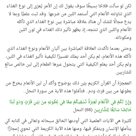
لكن لو سألت فلاحًا بسيطًا سوف يقول لك إن الأمر يُعزى إلى نوع الغذاء
الذي تناولته الأنعام التي اُستمد اللبن من ضرعها. وقد ثبت علميًّا وبما لا
يدع مجالًا للشك أن هناك علاقة مباشرة بين نوع الغذاء الذي تأكله
الأنعام واللبن الذي تنتجه، إذ يظهر تأثير ذلك الغذاء في لون اللبن
ومكوناته.
وحتى بعدما تأكدت العلاقة المباشرة بين ألبان الأنعام ونوع الغذاء الذي
تأكله هذه الأنعام، لم يكن أحد يملك تفسيرًا لكيفية تأثير الغذاء في اللبن،
ولم يكن أحد يعلم الكيفية التي يتحول عبرها الطعام إلى لبن خالص سائغ
للشاربين.
المعجزة أن القرآن الكريم بيّن ذلك بوضوح وأكد أن لبن الأنعام يخرجُ من
بطونها من بين فرث ودم.. فتأمّلوا هذه الآية من سورة النحل..
وَإِنَّ لَكُمْ فِي الْأَنْعَامِ لَعِبْرَةً نُسْقِيكُمْ مِمَّا فِي بُطُونِهِ مِنْ بَيْنِ فَرْثٍ وَدَمٍ لَبَنًا
خَالِصًا سَائِغًا لِلشَّارِبِينَ
(66) النحل
كثيرة هي الآيات العلمية التي أودعها الخالق سبحانه وتعالى في كتابه كي
يتأملها الإنسان ويتفكر فيها، ومنها هذه الآية الكريمة التي تحوي إعجازًا