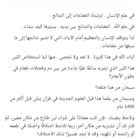
في علم الإنسان.. ترشدك المقدّمات إلى النتائج..
في علم الله.. المقدّمات والنتائج بين يديه.. يسيّرها كيف يشاء..
لذا يتوقف الإنسان بالتعظيم أمام الآيات التي لا تشير نتائجها إلى ما
سبقها من مقدّمات..
آيات الله في هذا كثيرة.. لا تعد ولا تحصى.. منها آية استخلاص اللبن..
هذا اللبن الذي نشربه سائغًا نقيًّا جاءنا من بين دم وفضلات طعام في
بطون الأنعام!!
سبحان من هذا خلقه!!
وسبحان من علمنا هذا قبل العلوم الحديثة في قرآن يتلى قبل أكثر من
1400 عام..
ولاحظ بنفسك.. فإن كنت معتادًا على شراء لبن طازج من مكان معين، ثم
قدّر لك أن تشتريه من مكان آخر، ربما تلاحظ اختلافًا واضحًا في طعمه
أو رائحته أو نكهته، وقد لا تجد تفسيرًا لذلك الاختلاف!