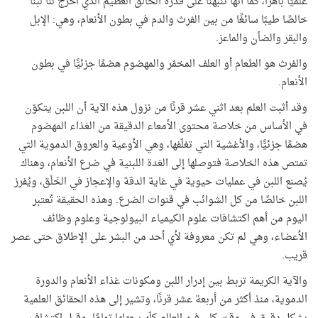
علميًّا باهرًا، كما أنها تنبهنا على قدرة الخالق العظيم الذي أخرج لنا لبنًا
خالصًا طيبًا سائغًا من بين الفرث والدم في بطون الأنعام، وهي: الإبل
والبقر والضأن والماعز.
والفرث هو الطعام أو العلف المخمّر والمهضوم هضمًا جزئيًّا في بطون
الأنعام.
وقد أثبت العلم بعد اثني عشر قرنًا من نزول هذه الآية أن اللبن يتكوّن
في الأساس من خلاصة محتوى الأمعاء الدقيقة من الغذاء المهضوم
هضمًا جزئيًّا، والأغشية التي تغلّفها، وهي الأوعية والعروق الدموية التي
تمتص هذه الخلاصة فتوصلها إلى الغدة اللبنية في ضرع الأنعام، وهناك
يُصنع اللبن في عمليات حيوية في غاية الدقة والإعجاز في الخَلْق، ويُفرز
اللبن خالصًا من كل الشوائب في قنوات الضرع. وهذه الحقيقة تُعتبر
اليوم من أهم اكتشافات علوم الكيمياء البيولوجية وعلوم وظائف
الأعضاء، وهي لم تكن معروفة لأي أحد من البشر على الإطلاق حتى عصر
قريب.
والآية الكريمة تربط بين إدرار اللبن ومكونات غذاء الأنعام والدورة
الدموية، منذ أكثر من أربعة عشر قرنًا، وتشير إلى هذه الحقائق العلمية