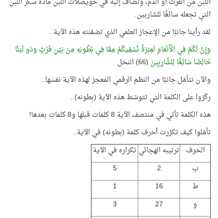
اللبن من الفرث أو الدم، وتُضاف إليه في حويصلات اللبن مادة سكر اللبن
التي تجعله سائغًا للشاربين.
لقد رأينا جانبًا من الإعجاز العلمي الذي تضمّنته هذه الآية..
وَإِنَّ لَكُمْ فِي الْأَنْعَامِ لَعِبْرَةً نُسْقِيكُمْ مِمَّا فِي بُطُونِهِ مِنْ بَيْنِ فَرْثٍ وَدَمٍ لَبَنًا
خَالِصًا سَائِغًا لِلشَّارِبِينَ
(66) النحل
والآن نتأمّل جانبًا من النظم الرقمي المعجز لهذه الآية نفسها..
ركّزوا على الكلمة التي تتوسّط هذه الآية (بطونه)..
هذه الكلمة تأتي في منتصف الآية 8 كلمات قبلها و8 كلمات بعدها!
تأمّلوا كيف تكرّرت أحرف كلمة (بطونه) في الآية..
الحرف
ترتيبه الهجائي
تكراره في الآية
ب
2
5
ط
16
1
و
27
3