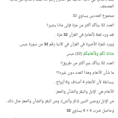
المصحف.
مجموع العددين يساوي 32
العدد 32 يتأكّد أكثر من مرّة فإلى ماذا يشير؟
لقد ورد لفظ (أنعام) في القرآن
32
مرّة..
وورد للمرّة الأخيرة في القرآن في الآية رقم
32
من سورة عبس..
مَتَاعًا لَكُمْ وَلِأَنْعَامِكُمْ
(32) عبس
العدد 32 يتأكّد عبر أكثر من طريق!!
ما شأن الأنعام وهذا العدد دون غيره؟!
ببساطة لأن الأنعام 4 أصناف و8 أزواج..
الأنعام هي: الإبل والبقر والضأن والمعز.
من الإبل زوجين اثنين (ذكر وأنثى)، ومن البقر والضأن والمعز مثل ذلك..
وحاصل ضرب 4 × 8 يساوي
32