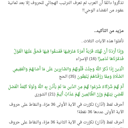
تذكّروا دائمًا أن العرب لم تعرف الترتيب الهجائي للحروف إلا بعد ثمانية
عقود من انقضاء الوحي!!
مزيد من التأكيد..
تأمّلوا هذه الآيات الثلاث..
وَإِذَا أَرَدْنَا أَنْ نُهْلِكَ قَرْيَةً أَمَرْنَا مُتْرَفِيهَا فَفَسَقُوا فِيهَا فَحَقَّ عَلَيْهَا الْقَوْلُ
فَدَمَّرْنَاهَا تَدْمِيرًا
(16) الإسراء
الَّذِينَ إِذَا ذُكِرَ اللَّهُ وَجِلَتْ قُلُوبُهُمْ وَالصَّابِرِينَ عَلَى مَا أَصَابَهُمْ وَالْمُقِيمِي
الصَّلَاةِ وَمِمَّا رَزَقْنَاهُمْ يُنْفِقُونَ
(35) الحج
أَمْ لَهُمْ شُرَكَاءُ شَرَعُوا لَهُمْ مِنَ الدِّينِ مَا لَمْ يَأْذَنْ بِهِ اللَّهُ وَلَوْلَا كَلِمَةُ الْفَصْلِ
لَقُضِيَ بَيْنَهُمْ وَإِنَّ الظَّالِمِينَ لَهُمْ عَذَابٌ أَلِيمٌ
(21) الشورى
أحرف لفظ (آذَانَ) تكرّرت في الآية الأولى 36 مرّة، والنقاط على حروف
الآية الأولى عددها 36 نقطة!
أحرف لفظ (آذَانَ) تكرّرت في الآية الثانية 36 مرّة، والنقاط على حروف