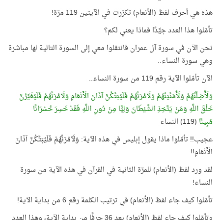
هذه هي أحرف لفظ (الأنعام) تكرّرت في الآيتين 119 مرّة!
تأمّلوا هذا العدد جيِّدًا فماذا يعني لكم؟
نحن الآن في سورة آل عمران فانتقلوا معي إلى السورة التالية لها مباشرة
وهي سورة النساء..
الآن تأمّلوا الآية رقم 119 من سورة النساء..
وَلَأُضِلَّنَّهُمْ وَلَأُمَنِّيَنَّهُمْ وَلَآمُرَنَّهُمْ فَلَيُبَتِّكُنَّ آذَانَ الْأَنْعَامِ وَلَآمُرَنَّهُمْ فَلَيُغَيِّرُنَّ
خَلْقَ اللَّهِ وَمَنْ يَتَّخِذِ الشَّيْطَانَ وَلِيًّا مِنْ دُونِ اللَّهِ فَقَدْ خَسِرَ خُسْرَانًا
مُبِينًا
(119) النساء
عجيب!! تأمّلوا ماذا يقول إبليس في هذه الآية: وَلَآمُرَنَّهُمْ فَلَيُبَتِّكُنَّ آذَانَ
الْأَنْعَامِ!!
لقد ورد لفظ (الأنعام) للمرّة الثانية في القرآن في هذه الآية من سورة
النساء!
تأمّلوا كيف جاء لفظ (الأنعام) في ترتيب الكلمة رقم 6 من بداية الآية!
وتأمّلوا كيف جاء لفظ (الأنعام) بعد 36 حرفًا من بداية الآية، وهذا العدد