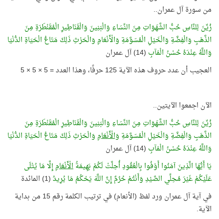
من سورة آل عمران..
زُيِّنَ لِلنَّاسِ حُبُّ الشَّهَوَاتِ مِنَ النِّسَاءِ وَالْبَنِينَ وَالْقَنَاطِيرِ الْمُقَنْطَرَةِ مِنَ
الذَّهَبِ وَالْفِضَّةِ وَالْخَيْلِ الْمُسَوَّمَةِ وَالْأَنْعَامِ وَالْحَرْثِ ذَلِكَ مَتَاعُ الْحَيَاةِ الدُّنْيَا
وَاللَّهُ عِنْدَهُ حُسْنُ الْمَآبِ
(14) آل عمران
العجيب أن عدد حروف هذه الآية 125 حرفًا، وهذا العدد = 5 × 5 × 5
الآن اجمعوا الآيتين..
زُيِّنَ لِلنَّاسِ حُبُّ الشَّهَوَاتِ مِنَ النِّسَاءِ وَالْبَنِينَ وَالْقَنَاطِيرِ الْمُقَنْطَرَةِ مِنَ
الذَّهَبِ وَالْفِضَّةِ وَالْخَيْلِ الْمُسَوَّمَةِ
وَالْأَنْعَامِ
وَالْحَرْثِ ذَلِكَ مَتَاعُ الْحَيَاةِ الدُّنْيَا
وَاللَّهُ عِنْدَهُ حُسْنُ الْمَآبِ
(14) آل عمران
يَا أَيُّهَا الَّذِينَ آمَنُوا أَوْفُوا بِالْعُقُودِ أُحِلَّتْ لَكُمْ بَهِيمَةُ
الْأَنْعَامِ
إِلَّا مَا يُتْلَى
عَلَيْكُمْ غَيْرَ مُحِلِّي الصَّيْدِ وَأَنْتُمْ حُرُمٌ إِنَّ اللَّهَ يَحْكُمُ مَا يُرِيدُ
(1) المائدة
في آية آل عمران ورد لفظ (الأنعام) في ترتيب الكلمة رقم 15 من بداية
الآية.