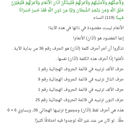
وَلَأُضِلَّنَّهُمْ وَلَأُمَنِّيَنَّهُمْ وَلَآمُرَنَّهُمْ فَلَيُبَتِّكُنَّ آذَانَ الْأَنْعَامِ وَلَآمُرَنَّهُمْ فَلَيُغَيِّرُنَّ
خَلْقَ اللَّهِ وَمَنْ يَتَّخِذِ الشَّيْطَانَ وَلِيًّا مِنْ دُونِ اللَّهِ فَقَدْ خَسِرَ خُسْرَانًا
مُبِينًا
(119) النساء
الأنعام ليست مقصودة في ذاتها في هذه الآية!
إنما المقصود هو (آذَانَ) الأنعام!
تذكّروا أن آخر أحرف كلمة (آذَانَ) هو الحرف رقم 36 من بداية الآية..
تأمّلوا إذًا أحرف هذه الكلمة (آذَانَ) نفسها..
حرف الألف ترتيبه في قائمة الحروف الهجائية رقم 1
حرف الذال ترتيبه في قائمة الحروف الهجائية رقم 9
حرف الألف ترتيبه في قائمة الحروف الهجائية رقم 1
حرف النون ترتيبه في قائمة الحروف الهجائية رقم 25
هذه هي أحرف لفظ (آذَانَ) ومجموع ترتيبها الهجائي 36، ويساوي 6 × 6
حقًّا.. لو كان من عند غير الله لوجدوا فيه اختلافًا كثيرًا.