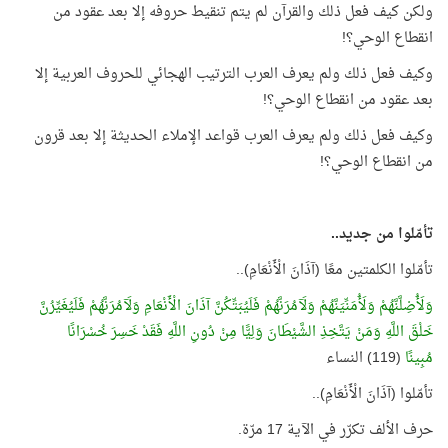
ولكن كيف فعل ذلك والقرآن لم يتم تنقيط حروفه إلا بعد عقود من
انقطاع الوحي؟!
وكيف فعل ذلك ولم يعرف العرب الترتيب الهجائي للحروف العربية إلا
بعد عقود من انقطاع الوحي؟!
وكيف فعل ذلك ولم يعرف العرب قواعد الإملاء الحديثة إلا بعد قرون
من انقطاع الوحي؟!
تأمّلوا من جديد..
تأمّلوا الكلمتين معًا (آذَانَ الْأَنْعَامِ)..
وَلَأُضِلَّنَّهُمْ وَلَأُمَنِّيَنَّهُمْ وَلَآمُرَنَّهُمْ فَلَيُبَتِّكُنَّ آذَانَ الْأَنْعَامِ وَلَآمُرَنَّهُمْ فَلَيُغَيِّرُنَّ
خَلْقَ اللَّهِ وَمَنْ يَتَّخِذِ الشَّيْطَانَ وَلِيًّا مِنْ دُونِ اللَّهِ فَقَدْ خَسِرَ خُسْرَانًا
مُبِينًا
(119) النساء
تأمّلوا (آذَانَ الْأَنْعَامِ)..
حرف الألف تكرّر في الآية 17 مرّة.