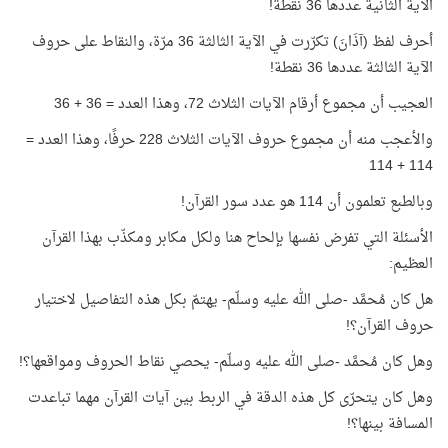
الآية الثانية عددها 36 نقطة!
أحرف لفظ (آذَانَ) تكرّرت في الآية الثالثة 36 مرّة، والنقاط على حروف
الآية الثالثة عددها 36 نقطة!
العجيب أن مجموع أرقام الآيات الثلاث 72، وهذا العدد = 36 + 36
والأعجب منه أن مجموع حروف الآيات الثلاث 228 حرفًا، وهذا العدد =
114 + 114
وبالطبع تعلمون أن 114 هو عدد سور القرآن!
الأسئلة التي تفرض نفسها بإلحاح هنا ولكل مكابر ومكذّب بهذا القرآن
العظيم:
هل كان مُحمَّد -صلى الله عليه وسلّم- يهتمّ بكل هذه التفاصيل لاختيار
حروف القرآن؟!
وهل كان مُحمَّد -صلى الله عليه وسلّم- يحصي نقاط الحروف ومواقعها؟!
وهل كان يتحرّى كل هذه الدقة في الربط بين آيات القرآن مهما تباعدت
المسافة بينها؟!