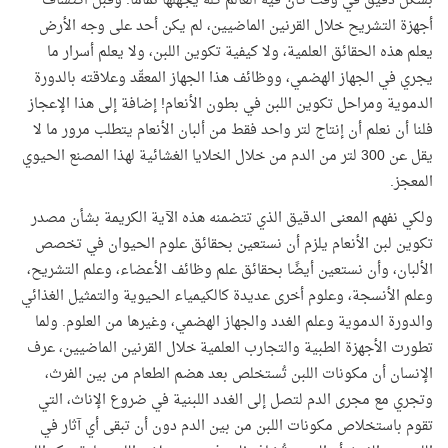
بشكل دقيق في وقت كان فيه العالم كلّه يجهلها تمامًا. وقبل اكتشاف
أجهزة التشريح خلال القرنين الماضيين، لم يكن أحد على وجه الأرض
يعلم هذه الحقائق العلمية، ولا كيفية تكوين اللبن، ولا يعلم أسرار ما
يجري في الجهاز الهضمي، ووظائف هذا الجهاز المعقّد وعلاقته بالدورة
الدموية ومراحل تكوين اللبن في بطون الأنعام! إضافة إلى هذا الإعجاز
فلنا أن نعلم أن إنتاج لتر واحد فقط من ألبان الأنعام يتطلب مرور ما لا
يقل عن 300 لتر من الدم من خلال الخلايا الغشائية لهذا المصنع الحيوي
المعجز
.
ولكي نفهم المعنى الدقيق الذي تتضمنه هذه الآية الكريمة بشأن مصدر
تكوين لبن الأنعام يلزم أن نستعين بحقائق علوم الحيوان في تخصص
الألبان، وأن نستعين أيضًا بحقائق علم وظائف الأعضاء، وعلم التشريح،
وعلم الأنسجة، وعلوم أخرى عديدة كالكيمياء الحيوية والتمثيل الغذائي
والدورة الدموية وعلم الغدد والجهاز الهضمي، وغيرها من العلوم. ولما
تطورت الأجهزة الطبية والتجارب العلمية خلال القرنين الماضيين، عرف
الإنسان أن مكونات اللبن تُستخلص بعد هضم الطعام من بين الفرث،
وتجري مع مجرى الدم لتصل إلى الغدد اللبنية في ضروع الإناث، التي
تقوم باستخلاص مكونات اللبن من بين الدم دون أن تبقى أي آثار في