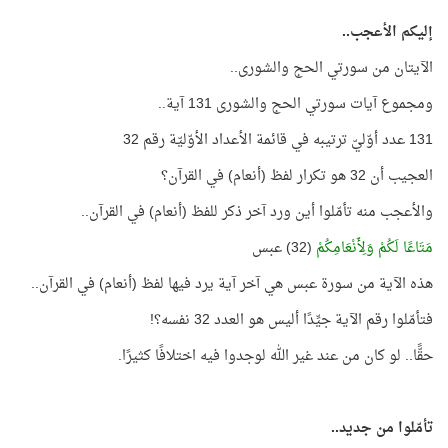
إليكم الأعجب..
الآيتان من سورتي الحج والشورى..
ومجموع آيات سورتي الحج والشورى 131 آية..
131 عدد أوّليّ ترتيبه في قائمة الأعداد الأوّليّة رقم 32
العجيب أن 32 هو تكرار لفظ (أنعام) في القرآن؟
والأعجب منه تأمّلوا أين ورد آخر ذكر للفظ (أنعام) في القرآن..
مَتَاعًا لَكُمْ وَلِأَنْعَامِكُمْ
(32) عبس
هذه الآية من سورة عبس هي آخر آية يرد فيها لفظ (أنعام) في القرآن..
فتأمّلوا رقم الآية جيِّدًا أليس هو العدد 32 نفسه؟!
حقًّا.. لو كان من عند غير الله لوجدوا فيه اختلافًا كثيرًا.
تأمّلوا من جديد..