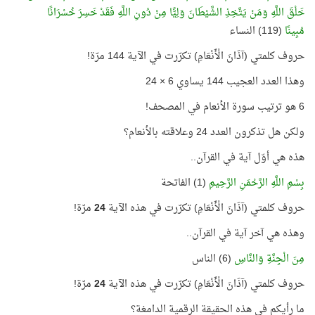
خَلْقَ اللَّهِ وَمَنْ يَتَّخِذِ الشَّيْطَانَ وَلِيًّا مِنْ دُونِ اللَّهِ فَقَدْ خَسِرَ خُسْرَانًا
مُبِينًا
(119) النساء
حروف كلمتي (آذَانَ الْأَنْعَامِ) تكرّرت في الآية 144 مرّة!
وهذا العدد العجيب 144 يساوي 6 × 24
6 هو ترتيب سورة الأنعام في المصحف!
ولكن هل تذكرون العدد 24 وعلاقته بالأنعام؟
هذه هي أوّل آية في القرآن..
بِسْمِ اللَّهِ الرَّحْمَنِ الرَّحِيمِ
(1) الفاتحة
حروف كلمتي (آذَانَ الْأَنْعَامِ) تكرّرت في هذه الآية
24
مرّة!
وهذه هي آخر آية في القرآن..
مِنَ الْجِنَّةِ وَالنَّاسِ
(6) الناس
حروف كلمتي (آذَانَ الْأَنْعَامِ) تكرّرت في هذه الآية
24
مرّة!
ما رأيكم في هذه الحقيقة الرقمية الدامغة؟