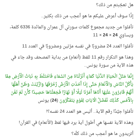
هل تعجّبتم من ذلك؟
إذًا سوف أعرض عليكم ما هو أعجب من ذلك بكثير..
تأمّلوا من جديد مجموع كلمات سورتي آل عمران والمائدة 6336 كلمة،
ويساوي
24
×
24
× 11
تأمّلوا العدد 24 مضروبًا في نفسه مرّتين ومضروبًا في العدد 11
وهذا هو التكرار رقم 11 للفظ (أنعام) من بداية المصحف وقد جاء في
هذه الآية من سورة يونس..
إِنَّمَا مَثَلُ الْحَيَاةِ الدُّنْيَا كَمَاءٍ أَنْزَلْنَاهُ مِنَ السَّمَاءِ فَاخْتَلَطَ بِهِ نَبَاتُ الْأَرْضِ مِمَّا
يَأْكُلُ النَّاسُ وَالْأَنْعَامُ حَتَّى إِذَا أَخَذَتِ الْأَرْضُ زُخْرُفَهَا وَازَّيَّنَتْ وَظَنَّ أَهْلُهَا
أَنَّهُمْ قَادِرُونَ عَلَيْهَا أَتَاهَا أَمْرُنَا لَيْلًا أَوْ نَهَارًا فَجَعَلْنَاهَا حَصِيدًا كَأَنْ لَمْ تَغْنَ
بِالْأَمْسِ كَذَلِكَ نُفَصِّلُ الْآيَاتِ لِقَوْمٍ يَتَفَكَّرُونَ
(
24
) يونس
تأمّلوا جيِّدًا رقم الآية.. أليس هو العدد 24 نفسه؟!
وهذه الآية نفسها هي أطول آية يرد فيها لفظ (الأنعام) في القرآن!
أتريدون ما هو أعجب من ذلك كلّه؟