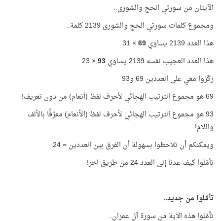
الآيتان من سورتي الحج والشورى..
ومجموع كلمات سورتي الحج والشورى 2139 كلمة..
هذا العدد 2139 يساوي
69
× 31
هذا العدد العجيب نفسه 2139 يساوي
93
× 23
ركّزوا معي على العددين 69 و93
69 هو مجموع الترتيب الهجائي لأحرف لفظ (أنعام) من دون تعريف!
93 هو مجموع الترتيب الهجائي لأحرف لفظ (الأنعام) معرّفًا بالألف
واللام!
ويمكنكم أن تلاحظوا بسهولة أن الفرق بين العددين = 24
تأمّلوا كيف عدنا إلى العدد 24 من طريق آخر!
تأمّلوا من جديد..
تأمّلوا هذه الآية من سورة آل عمران..