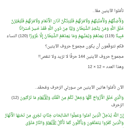
تأمّلوا الآيتين معًا..
وَلَأُضِلَّنَّهُمْ وَلَأُمَنِّيَنَّهُمْ وَلَآمُرَنَّهُمْ فَلَيُبَتِّكُنَّ آذَانَ الْأَنْعَامِ وَلَآمُرَنَّهُمْ فَلَيُغَيِّرُنَّ
خَلْقَ اللَّهِ وَمَنْ يَتَّخِذِ الشَّيْطَانَ وَلِيًّا مِنْ دُونِ اللَّهِ فَقَدْ خَسِرَ خُسْرَانًا
مُبِينًا
(119)
يَعِدُهُمْ وَيُمَنِّيهِمْ وَمَا يَعِدُهُمُ الشَّيْطَانُ إِلَّا غُرُورًا
(120) النساء
فكم تتوقّعون أن يكون مجموع حروف الآيتين؟
مجموع حروف الآيتين 144 حرفًا لا تزيد ولا تنقص!!
وهذا العدد = 12 × 12
الآن تأمّلوا هاتين الآيتين من سورتي الزخرف ومُحمَّد..
وَالَّذِي خَلَقَ الْأَزْوَاجَ كُلَّهَا وَجَعَلَ لَكُمْ مِنَ الْفُلْكِ
وَالْأَنْعَامِ
مَا تَرْكَبُونَ
(12)
الزخرف
إِنَّ اللَّهَ يُدْخِلُ الَّذِينَ آمَنُوا وَعَمِلُوا الصَّالِحَاتِ جَنَّاتٍ تَجْرِي مِنْ تَحْتِهَا الْأَنْهَارُ
وَالَّذِينَ كَفَرُوا يَتَمَتَّعُونَ وَيَأْكُلُونَ كَمَا تَأْكُلُ
الْأَنْعَامُ
وَالنَّارُ مَثْوًى