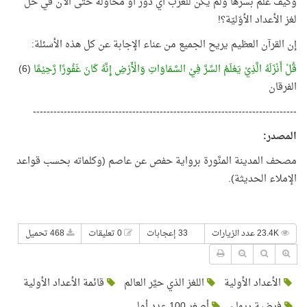
وكيف علم بسرِّها ولم يكن للعرب أي دور أو محاولة حتى الآن في حل
لغز الأعداد الأوّليّة؟!
إن القرآن العظيم يريح الجميع من عناء الإجابة عن كل هذه الأسئلة:
قُلْ أَنْزَلَهُ الَّذِيْ يَعْلَمُ السِّرَّ فِيْ السَّمَاوَاتِ وَالْأَرْضِ إِنَّهُ كَانَ غَفُورًا رَّحِيْمًا
(6)
الفرقان
-----------------------------------------------------------------------------
المصدر
:
مصحف المدينة المنَّورة برواية حفص عن عاصم (وكلماته بحسب قواعد
الإملاء الحديثة).
23.4K عدد الزيارات
33 إعجابات
0 تعليقات
468 تحميل
الأعداد الأولية
اللغز الذي حيَّر العالم
قائمة الأعداد الأولية
فرضية ريمان
أصغر 100 عدد أولي