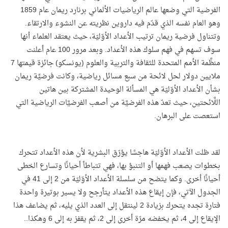
الفرضية التي وضعها عالم الرياضيات الألماني برنارد ريمان عام 1859
وهو العام نفسه الذي قدّم فيه داروين نظريته عن النشوء والارتقاء.
وتتناول فرضية ريمان ترتيب الأعداد الأوّليّة، حيث يعتقد العلماء أنها
سوف تسهم في فهم سلوك هذه الأعداد. وبعد مرور 100 عام أعلنت
منظَّمة الأمم المتحدة للثقافة والتربية والعلوم (يونسكو) جائزة قيمتها 7
ملايين دولار لحل لائحة من سبع مسائل رياضية، وكانت فرضيِّة ريمان
بشأن الأعداد الأوّليّة هي المسألة الوحيدة المشتركة بين هاتين
اللَّائحتين، حيث تعدّ هذه الفرضيَّة من أصعب الفرضيَّات الرياضية التي
استعصت على البرهان
.
لقد ظلت الأعداد الأوّليّة هاجسًا يؤرّق البشرية لأن هذه الأعداد تتحرك
بخطوات يصعب فهمها أو التنبؤ بها، فهي تتباطأ أحيانًا وتسارع الخطى
أحيانًا أخرى. وكما يتضح من سلسلة الأعداد الأوّليّة من 2 إلى 41 في
الجدول الآتي، فإن إيقاع هذه الأعداد يتأرجح ولا يسير بوتيرة واحدة
فتارة تجده يتحرك بزيادة 2 لينتقل إلى العدد الذي يليه، ثم يضاعف هذا
الإيقاع إلى 4، ثم يخفضه مرّة أخرى إلى 2، ثم يقفز به إلى 6 وهكذا..