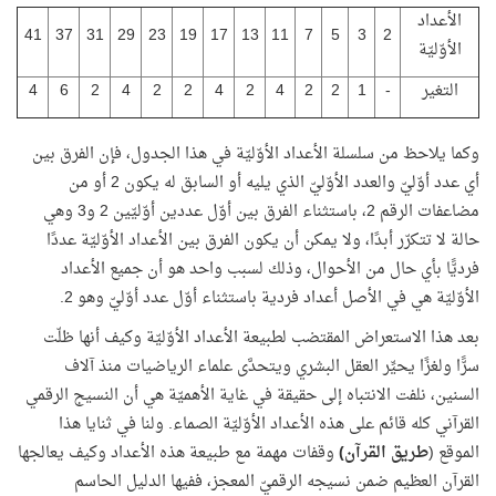
الأعداد
41
37
31
29
23
19
17
13
11
7
5
3
2
الأوّليّة
التغير
-
1
2
2
4
2
4
2
2
4
2
6
4
وكما يلاحظ من سلسلة الأعداد الأوّليّة في هذا الجدول، فإن الفرق بين
أي عدد أوّليّ والعدد الأوّليّ الذي يليه أو السابق له يكون 2 أو من
مضاعفات الرقم 2، باستثناء الفرق بين أوّل عددين أوّليّين 2 و3 وهي
حالة لا تتكرّر أبدًا، ولا يمكن أن يكون الفرق بين الأعداد الأوّليّة عددًا
فرديًّا بأي حال من الأحوال، وذلك لسبب واحد هو أن جميع الأعداد
الأوّليّة هي في الأصل أعداد فردية باستثناء أوّل عدد أوّليّ وهو 2.
بعد هذا الاستعراض المقتضب لطبيعة الأعداد الأوّليّة وكيف أنها ظلّت
سرًّا ولغزًا يحيِّر العقل البشري ويتحدَّى علماء الرياضيات منذ آلاف
السنين، نلفت الانتباه إلى حقيقة في غاية الأهميّة هي أن النسيج الرقمي
القرآني كله قائم على هذه الأعداد الأوّليّة الصماء. ولنا في ثنايا هذا
الموقع (
طريق القرآن)
وقفات مهمة مع طبيعة هذه الأعداد وكيف يعالجها
القرآن العظيم ضمن نسيجه الرقميّ المعجز، ففيها الدليل الحاسم