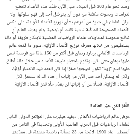
ومنذ نحو عام 300 قبل الميلاد حتى الآن، ظلّت هذه الأعداد تخضع
لدراسات وبحوث مكثَّفة من دون أن يتوصّل أحد إلى فهم سلوكها. ولا
يزال العلماء في حيرة من أمرهم بشأن توزيع الأعداد الأوّليّة، على عكس
الأعداد الصحيحة المركَّبة فردية كانت أم زوجية. ولم يعرف العالم أي
نتائج ملموسة لمحاولات علماء الرياضيات المضنية لابتكار طريقة أو دالة
يستطيعون من خلالها معرفة توزيع الأعداد الأوّليّة، سوى ما قدّمه عالم
الرياضيات الألماني برنارد ريمان قبل أكثر من 150 عامًا من فرضية ليس
عليها برهان حتى الآن، وتقوم باختبار طبيعة الأعداد من خلال دالة أطلق
عليها اسم "زيتا" تكون نتيجتها صفرًا إذا كان العدد قيد الاختبار أوّليًّا،
ولكن لم يتمكّن أحد حتى الآن من إثبات أن هذه الدالة ستعمل لكل
الأعداد الأوّليّة، فضلًا عن أن إثباتها لن يقدِّم حلًا للغز الأعداد الأوّليّة.
اللُّغز الذي حيَّر العالم!!
عرض عالم الرياضيات الألماني ديفيد هيلبرت على المؤتمر الدولي الثاني
لعلماء الرياضيات قبل الحرب العالمية الأولى وتحديدًا في الثامن من
أغسطس عام 1900، لائحة من 23 مسألة رياضية معقدة، في مقدّمتها