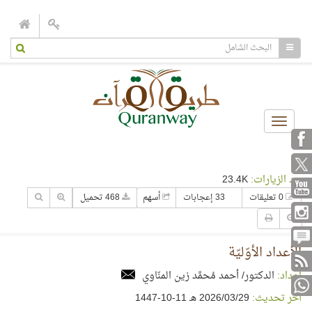
Toggle
navigation
عدد الزيارات:
23.4K
0 تعليقات
33 إعجابات
أسهم
468 تحميل
الأعداد الأوّليّة
إعداد:
الدكتور/ أحمد مُحمَّد زين المنّاوي
آخر تحديث:
29‏/03‏/2026 هـ 11-10-1447