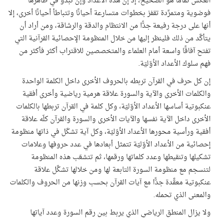
العكس تمامًا هو الصحيح، إذ إن هذه الأعداد وإن تبدو في ظاهرها
فوضوية ومتمرِّدة تقفز بخطوات متسارعة أحيانًا وتتباطأ أحيانًا أخرى، إلا
أنها على درجة رفيعة جدًّا من الانتظام والدقة والرشاقة، ومن أراد أن
يتأكَّد من ذلك فلينظر إليها من خلال المنظومة الإحصائية القرآنية التي
تفتح آفاقًا واسعة أمام العلماء والمتخصصين للاقتراب أكثر فأكثر من
فهم سلوك الأعداد الأوّليّة.
إن كل حرف في القرآن تربطه بالحروف الأخرى داخل الكلمة الواحدة
والكلمات الأخرى والآية والسورة علاقة هرمية رياضية وأخرى أفقية
عنكبوتية أساسها الأعداد الأوّليّة، وكل كلمة في القرآن تربطها بالكلمات
الأخرى داخل الآية نفسها والآيات الأخرى والسورة والقرآن كلّه علاقة
أفقية ورأسية محورها الأعداد الأوّليّة، وكل آية تشكّل في ذاتها منظومة
إحصائية من الأعداد الأوّليّة تتمثل أبعادها في عدد حروفها وعلامات
تشكيلها وتنقيطها وعدد كلماتها ورقمها، ثم تتشعّب هذه المنظومة
لتنسجم مع منظومة السورة التابعة لها ومن خلالها تشكَّل علاقة
عنكبوتية معقَّدة جدًّا مع آيات القرآن بحسب وزنها من الحروف والكلمات
والمعنى الذي تحمله.
ولا يزال المنطق الرياضي الذي يربط بين رقم السورة وعدد آياتها