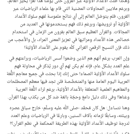
وهكذا ظلت الأعداد الأوّليّة عبر القرون حتى يومنا هذا لغزًا يحيِّر العالم،
وبرغم ملايين المحاولات المضنية التي قام بها علماء الرياضيات عبر
القرون، فلم يتوصّل العالم إلى أي نتائج ملموسة لفهم سلوك الأعداد
الأوّليّة أو ترويضها، وبرغم ذلك فهم يستخدمونها في العديد من
المجالات. والقرآن العظيم سبق العالم بقرون من الزمان في استخدام
خصائص هذه الأعداد ومراتبها في تعزيز المعنى المراد، بل والأعجب من
ذلك فإن النسيج الرقميّ القرآني كلّه يقوم على الأعداد الأوّليّة!
وإن العرب برغم أنهم هم الذين وضعوا أسس الرياضيات، وبراعتهم في
علم العدد بشكل عام، فإنه لم يكن لهم أي دور يُذكر في محاولة فهم
سلوك الأعداد الأوّليّة الصماء! حتى إنك إذا بحثت في جميع معاجم اللُّغة
العربية اليوم العامة منها والمتخصِّصة فلن تجد فيها معظم المصطلحات
والمفاهيم العلمية المتعلقة بالأعداد الأوّليّة، برغم ثراء اللُّغة العربية
وغناها! وفي ذلك دليل دامغ وحجّة بالغة ضد كل من يكذب بهذا القرآن.
وهنا نتساءل: هل كان مُحمَّد -صلى الله عليه وسلّم- خارج سياق عصره
وبيئته، وسابقًا لزمانه بآلاف السنين، وبارعًا في الرياضيات وعلم العدد
لدرجة توظيف الأعداد الأوّليّة بهذه الطريقة المحكمة في نظم القرآن؟!