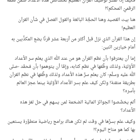
فكيف إذًا نفسِّر توظيف القرآن العظيم لخصائص هذه الأعداد ضمن نظمه
الرقميّ المحكم؟!
هنا بيت القصيد وهنا الحجَّة البالغة والقول الفصل في شأن القرآن
العظيم!
إن هذا القرآن الذي نزل قبل أكثر من أربعة عشر قرنًا يضع المكذِّبين به
أمام خيارين اثنين:
إما أن يعترفوا بأن نظم القرآن هو من عند الله الذي يعلم سر الأعداد
الأوّليّة، ولذلك وظَّفها في نظم كتابه، وإمَّا أن يتوهموا بأن مُحمَّد -صلى
الله عليه وسلّم- كان يعلم سرَّ هذه الأعداد ولذلك وظَّفها في نظم القرآن
بطريقة متقنة! ولكن كيف علم بسر الأعداد الأوّليّة بينما عجز العالم
بأسره؟
ألم يخصِّصوا الجوائز المالية الضخمة لمن يسهم في حل لغز هذه
الأعداد؟
وكيف علم بسرِّها في وقت لم تكن هناك برامج رياضية متطوِّرة يستعين
بها كما هو متاح اليوم؟!