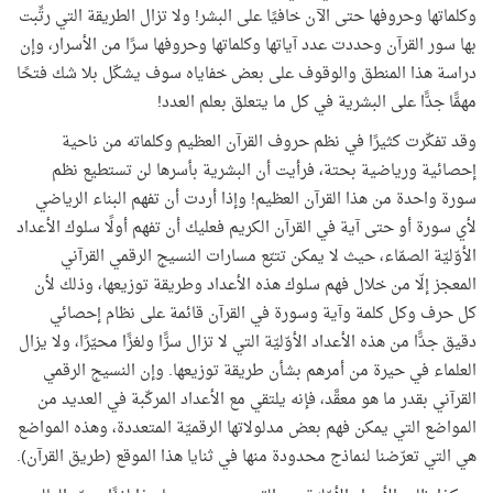
وكلماتها وحروفها حتى الآن خافيًا على البشر! ولا تزال الطريقة التي رتِّبت
بها سور القرآن وحددت عدد آياتها وكلماتها وحروفها سرًا من الأسرار، وإن
دراسة هذا المنطق والوقوف على بعض خفاياه سوف يشكّل بلا شك فتحًا
مهمًّا جدًّا على البشرية في كل ما يتعلق بعلم العدد!
وقد تفكّرت كثيرًا في نظم حروف القرآن العظيم وكلماته من ناحية
إحصائية ورياضية بحتة، فرأيت أن البشرية بأسرها لن تستطيع نظم
سورة واحدة من هذا القرآن العظيم! وإذا أردت أن تفهم البناء الرياضي
لأي سورة أو حتى آية في القرآن الكريم فعليك أن تفهم أولًا سلوك الأعداد
الأوّليّة الصمّاء، حيث لا يمكن تتبّع مسارات النسيج الرقمي القرآني
المعجز إلّا من خلال فهم سلوك هذه الأعداد وطريقة توزيعها، وذلك لأن
كل حرف وكل كلمة وآية وسورة في القرآن قائمة على نظام إحصائي
دقيق جدًّا من هذه الأعداد الأوّليّة التي لا تزال سرًّا ولغزًا محيّرًا، ولا يزال
العلماء في حيرة من أمرهم بشأن طريقة توزيعها. وإن النسيج الرقمي
القرآني بقدر ما هو معقَّد، فإنه يلتقي مع الأعداد المركّبة في العديد من
المواضع التي يمكن فهم بعض مدلولاتها الرقميّة المتعددة، وهذه المواضع
هي التي تعرّضنا لنماذج محدودة منها في ثنايا هذا الموقع (طريق القرآن).