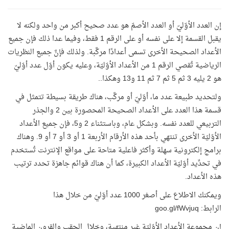
إن العدد الأوّليّ أو العدد الأصمّ هو عدد صحيح أكبر من واحد ولكنه لا
يقبل القسمة إلا على نفسه أو على الرقم 1 فقط، وفيما عدا ذلك فإن جميع
الأعداد الصحيحة الأخرى تسمى أعدادًا مركَّبة. ولذلك فإنَّ جميع النظريات
الرياضية تُقصي الرقم 1 من الأعداد الأوّليّة، وعليه يكون أوّل عدد أوّليّ
هو 2 يليه 3 ثم 5 ثم 7 ثم 11 و13 وهكذا..
ولتحديد طبيعة عدد ما، أوّليّ أو مركَّب، هناك طريقة بسيطة تتمثل في
قسمة هذا العدد على الأعداد الصحيحة المحصورة بين 2 والجذر
التربيعي للعدد نفسه. وبشكل عام، وباستثناء 2 و5، فإن جميع الأعداد
الأوّليّة الأخرى تنتهي بأحد هذه الأرقام الأربعة 1 أو 3 أو 7 أو 9. وهناك
برامج إلكترونية سهلة وأكثر فاعلية متاحة على مواقع الإنترنت تُستخدم
في تحدِّيد أوّليّة الأعداد الكبيرة، كما أن هناك
قوائم جاهزة تحدد ترتيب
هذه الأعداد.
ويمكنك الاطلاع على أصغر 1000 عدد أوّليّ من خلال هذا
الرابط:
goo.gl/fWvjuq
إن مجموعة الأعداد الأوّليّة غير منتهية، وخلال الحقب والقرون الماضية