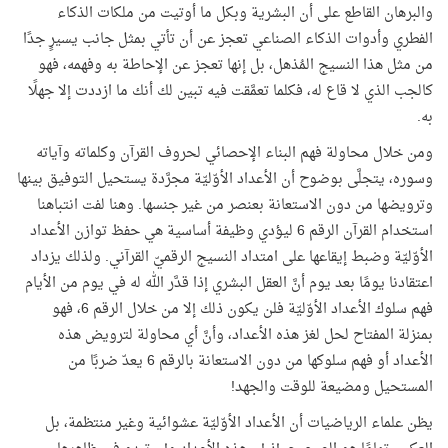
والبرهان القاطع على أن البشرية وبكل ما أوتيت من ملكات الذكاء
الفطري وأدوات الذكاء الصناعي تعجز عن أن تأتي بمثل جانب يسيرٍ جدًا
من مثل هذا النسيج المُذهل، بل إنها تعجز عن الإحاطة به وفهمه، فهو
كالجب الذي لا قاع له، فكلما تعمَّقت فيه تبين لك أنك ما ازددت إلا جهلًا
به.
ومن خلال محاولة فهم البناء الإحصائي لحروف القرآن وكلماته وآياته
وسوره، يتجلَّى بوضوح أن الأعداد الأوّليّة مجرَّدة يستحيل التوفيق بينها
وترويضها من دون الاستعانة بعنصر من غير جنسها. وهنا لفت انتباهنا
استخدام القرآن الرقم 6 ليؤدي وظيفة أساسية هي حفظ توازن الأعداد
الأوّليّة وضبط إيقاعها على امتداد النسيج الرقميّ القرآني. ولذلك يزداد
اعتقادنا يومًا بعد يوم أنَّ العقل البشري إذا قدَّر الله له في يوم من الأيام
فهم سلوك الأعداد الأوّليّة فلن يكون ذلك إلا من خلال الرقم 6، فهو
بمنزلة المفتاح لحل لغز هذه الأعداد، وأنَّ أي محاولة لترويض هذه
الأعداد أو فهم سلوكها من دون الاستعانة بالرقم 6 يعدّ ضربًا من
المستحيل ومضيعة للوقت والجهد!
يظن علماء الرياضيات أن الأعداد الأوّليّة عشوائية وغير منتظمة، بل