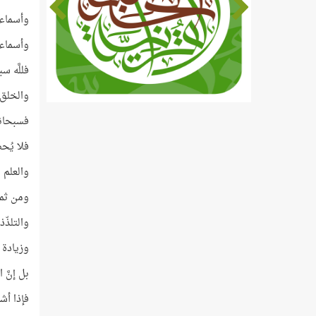
وأسماء خ
وأسماء 
فللَّه 
والخلق 
فسبحانه 
فلا يُحص
والعلم 
ومن ثمرا
والتلذّ
وزيادة 
بل إنَّ 
فإذا أش