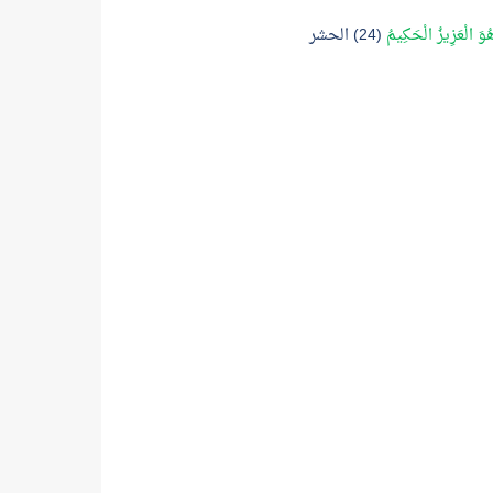
وَ الْعَزِيزُ الْحَكِيمُ
(24) الحشر