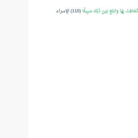
تُخَافِتْ بِهَا وَابْتَغِ بَيْنَ ذَلِكَ سَبِيلًا
(110) الإسراء