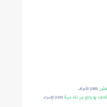
عْمَلُونَ
(180) الأعراف
تُخَافِتْ بِهَا وَابْتَغِ بَيْنَ ذَلِكَ سَبِيلًا
(110) الإسراء