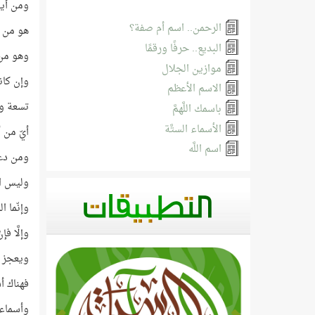
ومن أين
الرحمن.. اسم أم صفة؟
هو من ي
البديع.. حرفًا ورقمًا
وهو من 
موازين الجلال
وإن كانت
الاسم الأعظم
تسعة وت
باسمك اللَّهمَّ
الأسماء الستَّة
أيّ من 
اسم اللَّه
ومن دعا 
وليس ال
وإنّما 
وإلَّا فإ
ويعجز ال
فهناك أس
وأسماء 