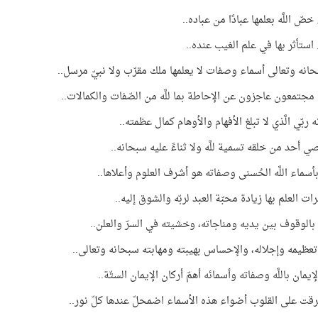
صّ اللَّه بعلمها عبادًا من عباده..
استأثر بها في علم الغيب عنده..
سبحانه وتعالى أسماء وصفات لا يعلمها ملك مقرّب ولا نبيّ مرسل..
مجتمعون عاجزون عن الإحاطة بما للَّه من الصّفات والكمالات..
ربّي الَّذي لا تبلغ الأفهام والأوهام كمال عظمته..
ي أحد من خلقه تسمية للَّه ولا ثناءً عليه سبحانه..
بأسماء اللَّه الحُسنى وصفاته هو أشرف العلوم وأعلاها..
ت العلم بها زيادة محبّة العبد لربّه والشوق إليه..
ذ بالوقوف بين يديه ومناجاته، وخشيته في السرّ والعلن..
تعظيمه وإجلاله، والإحساس بهيبته ومهابته سبحانه وتعالى..
الإيمان باللَّه وصفاته وأسمائه أهمّ أركان الإيمان الستّة..
رقت على القلوب أضواء هذه الأسماء اضمحلّ عندها كلّ نور..