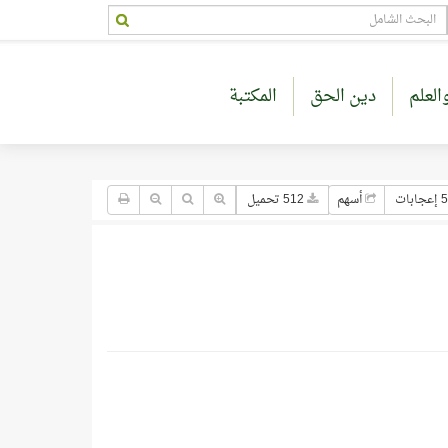
العلم
دين الحق
المكتبة
جابات
أسهم
512 تحميل