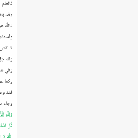
فالعلم ب
وقد وَص
فاللَّه 
وأسماء 
لا نقص ف
ولله جل
وفي هذا
وكما عو
فقد وصف
وجاء ذكر (ال
وَلِلَّهِ
الْأ
قُلِ ادْعُوا
اللَّهُ لَا إِ