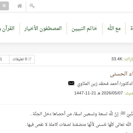
ة
مع الله
خاتم النبيين
المصطفون الأخيار
القرآن و
ارات:
33.4K
0 تعليقات
51 إع
اء الحسنى
لدكتور/ أحمد مُحمَّد زين المنّاوي
ديث:
07‏/05‏/2026 هـ 21-11-1447
َّبيّ ﷺ: إنَّ للَّه تسعة وتسعين اسمًا، من أحصاها دخل الجنَّة..
لله تعالى كلّها حُسنى لأنَّها متضمّنة لصفات كاملة لا نقص فيها..