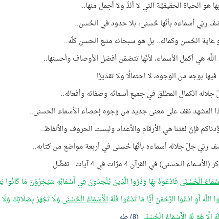
ها هو الحياة الحقيقيَّة التي لا ألذّ ولا أجمل منها..
َفَ ربّي أسماءه بأنّها حُسنى، بلا حدود في الحُسن..
هو غاية الحُسن وكماله.. بل هو سبحانه منبع الحسن كلّه..
اللَّه هي أكمل الأسماء، لأنّها تتضمّن أفضل الأوصاف وأحسنها..
يها بوجه من الوجوه، لا احتمالًا ولا تقديرًا..
ّ جلاله الكمال المطلق في جميع أسمائه وصفاته وأفعاله..
 المشهد نقف على معنى جديد من وجوه إحصاء الأسماء الحسنى..
َّدناكم فإنّ لغتنا هي الأرقام والأعداد وليست الحروف والألفاظ..
 ربّي جلّ جلاله أسماءه بأنّها حُسنى في أربعة مواضع من كتابه..
أسماء الحسنى) في القرآن 4 مرّات في 4 آيات.. تفضَّل:
َسْمَاءُ الْحُسْنَى
فَادْعُوهُ بِهَا وَذَرُوا الَّذِينَ يُلْحِدُونَ فِي أَسْمَائِهِ سَيُجْزَوْنَ مَا كَانُوا يَ
 اللَّهَ أَوِ ادْعُوا الرَّحْمَنَ أَيًّا مَا تَدْعُوا فَلَهُ
الْأَسْمَاءُ الْحُسْنَى
وَلَا تَجْهَرْ بِصَلَاتِكَ وَلَا 
لَهَ إِلَّا هُوَ لَهُ
الْأَسْمَاءُ الْحُسْنَى
(8) طه