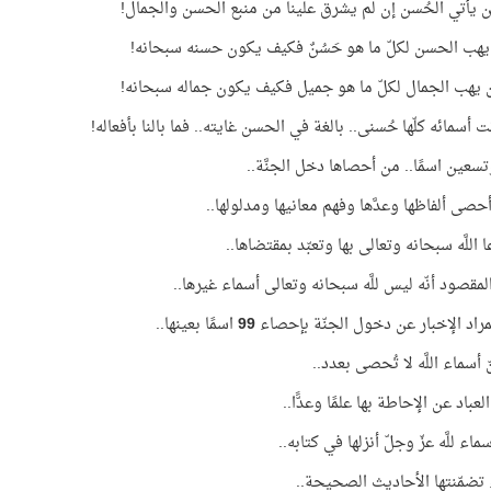
 يأتي الحُسن إن لم يشرق علينا من منبع الحسن والجمال!
هب الحسن لكلّ ما هو حَسُنٌ فكيف يكون حسنه سبحانه!
يهب الجمال لكلّ ما هو جميل فكيف يكون جماله سبحانه!
 أسمائه كلّها حُسنى.. بالغة في الحسن غايته.. فما بالنا بأفعاله!
سعين اسمًا.. من أحصاها دخل الجنَّة..
أحصى ألفاظها وعدَّها وفهم معانيها ومدلولها..
اللَّه سبحانه وتعالى بها وتعبّد بمقتضاها..
مقصود أنّه ليس للَّه سبحانه وتعالى أسماء غيرها..
المراد الإخبار عن دخول الجنّة بإحصاء
99
اسمًا بعينها..
نّ أسماء اللَّه لا تُحصى بعدد..
عباد عن الإحاطة بها علمًا وعدًّا..
ماء للَّه عزّ وجلّ أنزلها في كتابه..
تضمّنتها الأحاديث الصحيحة..