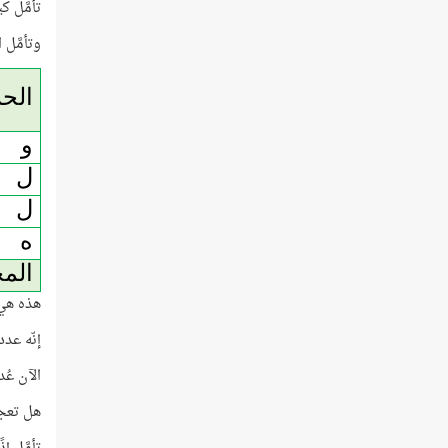
تأمَّل كي
وتأمَّل 
الح
و
ل
ل
ه
الم
هذه هي 
إنّه عدد
الآن عُد إ
هل تعج