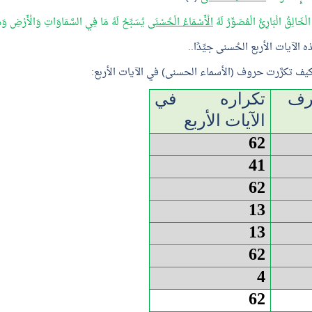
 الْخَالِقُ الْبَارِئُ الْمُصَوِّرُ لَهُ
الْأَسْمَاءُ الْحُسْنَى
يُسَبِّحُ لَهُ مَا فِي السَّمَاوَاتِ وَالْأَرْضِ وَهُ
ذه الآيات الأربع الحُسنى جيِّدًا..
 كيف تكرَّرت حروف (الأسماء الحسنى) في الآيات الأربع:
رف
تكراره في
الآيات الأربع
62
41
62
13
13
62
4
62