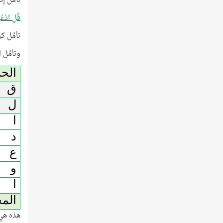
تأمَّل إذ
قُلِ ادْعُ
تأمَّل كي
وتأمَّل
الح
ق
ل
ا
د
ع
و
ا
الم
هذه هي 