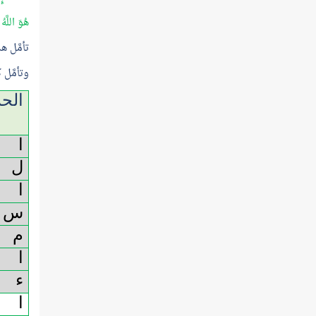
هُوَ اللَّهُ
تأمَّل ه
وتأمَّل
الح
ا
ل
ا
س
م
ا
ء
ا