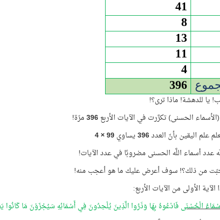
41
8
13
11
4
جموع
396
ب! يا للدهشة! ماذا ترى؟!
لأسماء الحسنى) تكرَّرت في الآيات الأربع
396
مرّة!
لم علم اليقين بأنّ العدد
396
يساوي
99 × 4
ّه عدد أسماء اللَّه الحسنى مضروبًا في عدد الآيات!
بّت من ذلك؟! سوف أعرض عليك ما هو أعجب منه!
ذًا الآية الأولى من الآيات الأربع:
ْأَسْمَاءُ الْحُسْنَى
فَادْعُوهُ بِهَا وَذَرُوا الَّذِينَ يُلْحِدُونَ فِي أَسْمَائِهِ سَيُجْزَوْنَ مَا كَانُوا يَ