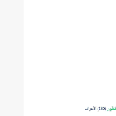
عْمَلُونَ
(180) الأعراف