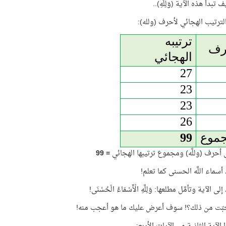
ف تبدأ هذه الآية (وَلِلَّهِ)..
الترتيب الهجائي لأحرف (ولله):
ترتيبه
رف
الهجائي
27
23
23
26
جموع
99
أحرف (وللَّه) ومجموع ترتيبها الهجائي
=
99
 أسماء اللَّه الحسنى كما تعلم!
لى الآية وتأمَّل مطلعها: وَلِلَّهِ الْأَسْمَاءُ الْحُسْنَى!
بّت من ذلك؟! سوف أعرض عليك ما هو أعجب منه!