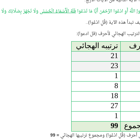
ًا الآية الثانية من الآيات الأربع:
وا
اللَّهَ أَوِ ادْعُوا الرَّحْمَنَ أَيًّا مَا تَدْعُوا
فَلَهُ الْأَسْمَاءُ الْحُسْنَى
وَلَا تَجْهَرْ بِصَلَاتِكَ وَلَا 
ف تبدأ هذه الآية (قُلِ ادْعُوا)..
 الترتيب الهجائي لأحرف (قل ادعوا):
رف
ترتيبه الهجائي
21
23
1
8
18
27
1
جموع
99
أحرف (قُلِ ادْعُوا) ومجموع ترتيبها الهجائي
=
99