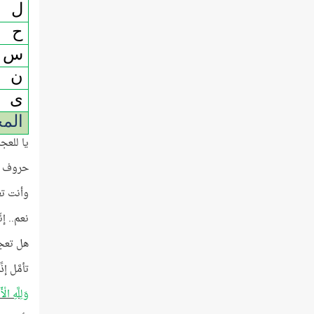
ل
ح
س
ن
ى
الم
يا للعج
حروف (ا
وأنت تع
نعم.. إن
هل تعج
تأمَّل إ
وَلِلَّهِ ال