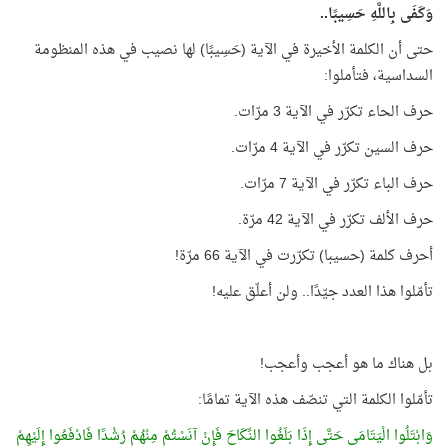
وَكَفَى بِاللَّهِ حَسِيبًا..
حتى أن الكلمة الأخيرة في الآية (حَسِيبًا) لها نصيب في هذه المنظومة
السداسية، فتأملوا:
حرف الحاء تكرّر في الآية 3 مرّات.
حرف السين تكرّر في الآية 4 مرّات.
حرف الباء تكرّر في الآية 7 مرّات.
حرف الألف تكرّر في الآية 42 مرّة.
أحرف كلمة (حسيبا) تكرّرت في الآية 66 مرّة!
تأمّلوا هذا العدد جيّدًا.. ولن أعلّق عليه!
بل هناك ما هو أعجب وأعجب!
تأمّلوا الكلمة التي تنصّف هذه الآية تمامًا:
وَابْتَلُوا الْيَتَامَى حَتَّى إِذَا بَلَغُوا النِّكَاحَ فَإِنْ آنَسْتُمْ مِنْهُمْ رُشْدًا فَادْفَعُوا إِلَيْهِمْ