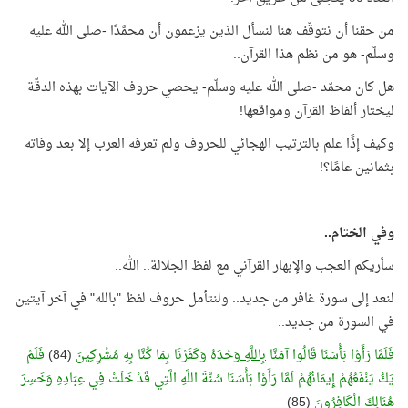
من حقنا أن نتوقّف هنا لنسأل الذين يزعمون أن محمَّدًا -صلى الله عليه
وسلّم- هو من نظم هذا القرآن..
هل كان محمّد -صلى الله عليه وسلّم- يحصي حروف الآيات بهذه الدقّة
ليختار ألفاظ القرآن ومواقعها!
وكيف إذًا علم بالترتيب الهجائي للحروف ولم تعرفه العرب إلا بعد وفاته
بثمانين عامًا؟!
وفي الختام..
سأريكم العجب والإبهار القرآني مع لفظ الجلالة.. الله..
لنعد إلى سورة غافر من جديد.. ولنتأمل حروف لفظ "بالله" في آخر آيتين
في السورة من جديد..
فَلَمَّا رَأَوْا بَأْسَنَا قَالُوا آمَنَّا
بِاللَّهِ
وَحْدَهُ وَكَفَرْنَا بِمَا كُنَّا بِهِ مُشْرِكِينَ
(84)
فَلَمْ
يَكُ يَنْفَعُهُمْ إِيمَانُهُمْ لَمَّا رَأَوْا بَأْسَنَا سُنَّةَ اللَّهِ الَّتِي قَدْ خَلَتْ فِي عِبَادِهِ وَخَسِرَ
هُنَالِكَ الْكَافِرُونَ
(85)