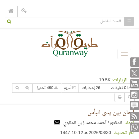
Toggle
navigation
عدد الزيارات:
19.5K
0 تعليقات
26 إعجابات
أسهم
490 تحميل
إيمان بين يدي البأس
إعداد:
الدكتور/ أحمد محمد زين المنّاوي
آخر تحديث:
30‏/03‏/2026 هـ 12-10-1447