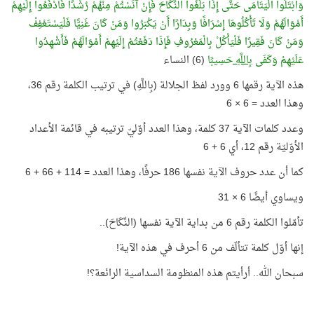
وَابْتَلُوا الْيَتَامَى حَتَّى إِذَا بَلَغُوا النِّكَاحَ فَإِنْ آنَسْتُمْ مِنْهُمْ رُشْدًا فَادْفَعُوا إِلَيْهِمْ
أَمْوَالَهُمْ وَلَا تَأْكُلُوهَا إِسْرَافًا وَبِدَارًا أَنْ يَكْبَرُوا وَمَنْ كَانَ غَنِيًّا فَلْيَسْتَعْفِفْ
وَمَنْ كَانَ فَقِيرًا فَلْيَأْكُلْ بِالْمَعْرُوفِ فَإِذَا دَفَعْتُمْ إِلَيْهِمْ أَمْوَالَهُمْ فَأَشْهِدُوا
عَلَيْهِمْ وَكَفَى
بِاللَّهِ
حَسِيبًا
(6) النساء
هذه الآية رقمها 6 وورد لفظ الجلالة (بِاللَّهِ) في ترتيب الكلمة رقم 36،
وهذا العدد = 6 × 6
وعدد كلمات الآية 37 كلمة، وهذا العدد أوّليّ ترتيبه في قائمة الأعداد
الأوّليّة رقم 12، أي 6 + 6
كما أن عدد حروف الآية نفسها 186 حرفًا، وهذا العدد = 114 + 66 + 6
ويساوي أيضًا 6 × 31
تأمّلوا الكلمة رقم 6 من بداية الآية نفسها (النِّكَاحَ)..
إنها أوّل كلمة تتألّف من 6 أحرف في هذه الآية!
سبحان الله.. أرأيتم هذه المنظومة السداسية الرائعة؟!