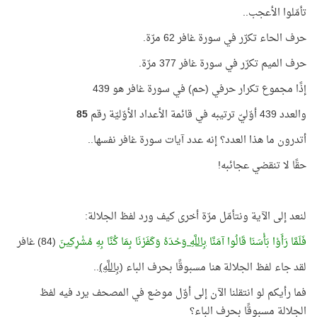
تأمّلوا الأعجب..
حرف الحاء تكرّر في سورة غافر 62 مرّة.
حرف الميم تكرّر في سورة غافر 377 مرّة.
إذًا مجموع تكرار حرفي (حم) في سورة غافر هو 439
والعدد 439 أوّليّ ترتيبه في قائمة الأعداد الأوّليّة رقم
85
أتدرون ما هذا العدد؟ إنه عدد آيات سورة غافر نفسها..
حقًا لا تنقضي عجائبه!
لنعد إلى الآية ونتأمّل مرّة أخرى كيف ورد لفظ الجلالة:
فَلَمَّا رَأَوْا بَأْسَنَا قَالُوا آمَنَّا
بِاللَّهِ
وَحْدَهُ وَكَفَرْنَا بِمَا كُنَّا بِهِ مُشْرِكِينَ
(84) غافر
لقد جاء لفظ الجلالة هنا مسبوقًا بحرف الباء (
بِاللَّهِ)
..
فما رأيكم لو انتقلنا الآن إلى أوّل موضع في المصحف يرد فيه لفظ
الجلالة مسبوقًا بحرف الباء؟