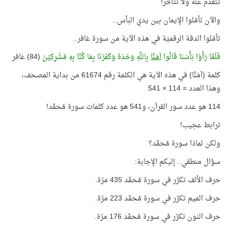
تتقدّم عنه ولا تتأخّر!
والآن تأمّلوا الإيمان بين يدي البأس..
تأمّلوا الدقة الرقميّة في هذه الآية من سورة غافر..
فَلَمَّا رَأَوْا بَأْسَنَا قَالُوا
آمَنَّا
بِاللَّهِ وَحْدَهُ وَكَفَرْنَا بِمَا كُنَّا بِهِ مُشْرِكِيْنَ
(84) غافر
كلمة (آمَنَّا) في هذه الآية هي الكلمة رقم 61674 من بداية المصحف،
وهذا العدد = 114 × 541
114 هو عدد سور القرآن، و541 هو عدد كلمات سورة مُحمَّد!
ترابط عجيب!
ولكن لماذا سورة مُحمَّد؟
سؤال منطقي.. إليكم الإجابة:
حرف الألف تكرّر في سورة مُحمَّد 435 مرّة.
حرف الميم تكرّر في سورة مُحمَّد 223 مرّة.
حرف النون تكرّر في سورة مُحمَّد 176 مرّة.