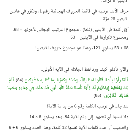
الآيتين 9 مرّات.
حرف الألف ترتيبه في قائمة الحروف الهجائية رقم 1، وتكرّر في هاتين
الآيتين 26 مرّة.
أوّل كلمة في الآيتين (فلما).. مجموع الترتيب الهجائي لأحرفها = 68،
ومجموع تكرارها في الآيتين = 53
68 + 53 يساوي
121
، وهذا هو مجموع حروف الآيتين!
والآن تأمّلوا كيف ورد لفظ الجلالة في الآية الأولى..
فَلَمَّا رَأَوْا بَأْسَنَا قَالُوا آمَنَّا
بِاللَّهِ
وَحْدَهُ وَكَفَرْنَا بِمَا كُنَّا بِهِ مُشْرِكِينَ
(84)
فَلَمْ
يَكُ يَنْفَعُهُمْ إِيمَانُهُمْ لَمَّا رَأَوْا بَأْسَنَا سُنَّةَ اللَّهِ الَّتِي قَدْ خَلَتْ فِي عِبَادِهِ وَخَسِرَ
هُنَالِكَ الْكَافِرُونَ
(85)
لقد جاء في ترتيب الكلمة رقم 6 من بداية الآية!
ولا تنسوا أن تنتبهوا إلى رقم الآية 84، وهو يساوي 6 × 14
والعجيب أن عدد كلمات الآية نفسها 12 كلمة، وهذا العدد يساوي 6 + 6