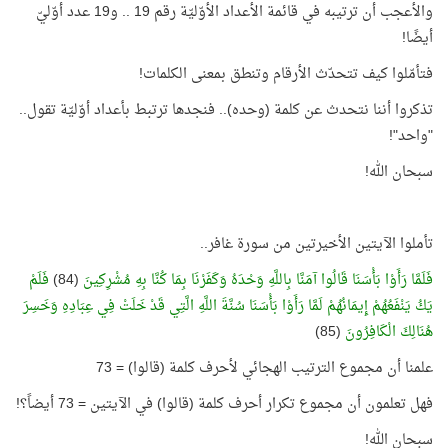
والأعجب أن ترتيبه في قائمة الأعداد الأوّليّة رقم 19 .. و19 عدد أوّليّ
أيضًا!
فتأمّلوا كيف تتحدّث الأرقام وتنطق بمعنى الكلمات!
تذكروا أننا نتحدث عن كلمة (وحده).. فنجدها ترتبط بأعداد أوّليّة تقول..
"واحد"!
سبحان الله!
تأملوا الآيتين الأخيرتين من سورة غافر..
فَلَمَّا رَأَوْا بَأْسَنَا قَالُوا آمَنَّا بِاللَّهِ وَحْدَهُ وَكَفَرْنَا بِمَا كُنَّا بِهِ مُشْرِكِينَ
(84)
فَلَمْ
يَكُ يَنْفَعُهُمْ إِيمَانُهُمْ لَمَّا رَأَوْا بَأْسَنَا سُنَّةَ اللَّهِ الَّتِي قَدْ خَلَتْ فِي عِبَادِهِ وَخَسِرَ
هُنَالِكَ الْكَافِرُونَ
(85)
علمنا أن مجموع الترتيب الهجائي لأحرف كلمة (قالوا) = 73
فهل تعلمون أن مجموع تكرار أحرف كلمة (قالوا) في الآيتين = 73 أيضاً؟!
سبحان الله!