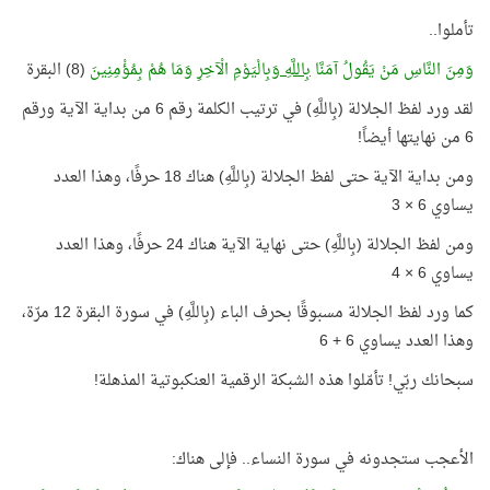
تأملوا..
وَمِنَ النَّاسِ مَنْ يَقُولُ آمَنَّا
بِاللَّهِ
وَبِالْيَوْمِ الْآخِرِ وَمَا هُمْ بِمُؤْمِنِينَ
(8) البقرة
لقد ورد لفظ الجلالة (بِاللَّهِ) في ترتيب الكلمة رقم 6 من بداية الآية ورقم
6 من نهايتها أيضاً!
ومن بداية الآية حتى لفظ الجلالة (بِاللَّهِ) هناك 18 حرفًا، وهذا العدد
يساوي 6 × 3
ومن لفظ الجلالة (بِاللَّهِ) حتى نهاية الآية هناك 24 حرفًا، وهذا العدد
يساوي 6 × 4
كما ورد لفظ الجلالة مسبوقًا بحرف الباء (بِاللَّهِ) في سورة البقرة 12 مرّة،
وهذا العدد يساوي 6 + 6
سبحانك ربّي! تأمّلوا هذه الشبكة الرقمية العنكبوتية المذهلة!
الأعجب ستجدونه في سورة النساء.. فإلى هناك: