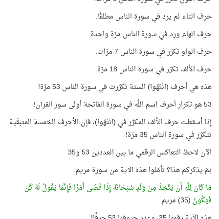
حرف التاء لم يرد في سورة الناس مطلقًا.
حرف الهاء ورد في سورة الناس مرّة واحدة.
حرف الواو تكرّر في سورة الناس 7 مرّات.
حرف الألف تكرّر في سورة الناس 18 مرّة.
هذه هي أحرف (انْتَهُوا) الستة تكرّرت في سورة الناس 53 مرّة!
53 هو تكرار أحرف اسم اللَّه في سورة الفاتحة أولى سور القرآن!
إذا أسقطت حرف الألف المكرّر في (انْتَهُوا)، فإن الأحرف الخمسة المتبقّية
تتكرّر في سورة الناس 35 مرّة!
الآن لاحظ التعاكس الرقمي ما بين العددين 53 و35
بمَ يذكركم هذا؟ تأمّلوا هذه الآية من سورة مريم:
مَا كَانَ لِلَّهِ أَنْ يَتَّخِذَ مِنْ وَلَدٍ سُبْحَانَهُ إِذَا قَضَى أَمْرًا فَإِنَّمَا يَقُولُ لَهُ كُنْ
فَيَكُونُ
(35) مريم
هذه الآية رقمها 35، وعدد حروفها 53 حرفًا!