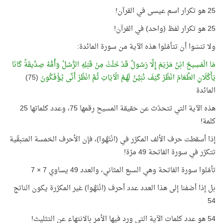
25 هو تكرار اسم عيسى في القرآن!
25 هو تكرار لفظ (واحد) في القرآن!
ولا تنسَوا أن تتأمّلوا هذه الآية من سورة المائدة:
مَا الْمَسِيحُ ابْنُ مَرْيَمَ إِلَّا رَسُولٌ قَدْ خَلَتْ مِنْ قَبْلِهِ الرُّسُلُ وَأُمُّهُ صِدِّيقَةٌ كَانَا
يَأْكُلَانِ الطَّعَامَ انْظُرْ كَيْفَ نُبَيِّنُ لَهُمُ الْآيَاتِ ثُمَّ انْظُرْ أَنَّى يُؤْفَكُونَ
(75)
المائدة
هذه الآية التي تتحدّث عن حقيقة المسيح رقمها 75، وعدد كلماتها 25
كلمة!
إذا أسقطت حرف الألف المكرّر في (انْتَهُوا)، فإن الأحرف الخمسة المتبقّية
تتكرّر في سورة الفاتحة 49 مرّة!
تأمّلوا سورة الفاتحة وهي السبع المثاني، والعدد 49 يساوي 7 × 7
بل إذا أضفنا إلى هذا العدد عدد أحرف (انْتَهُوا) غير المكرّرة يكون الناتج
54
54 هو عدد كلمات الآية التي ورد فيها الأمر بالانتهاء عن التثليث!