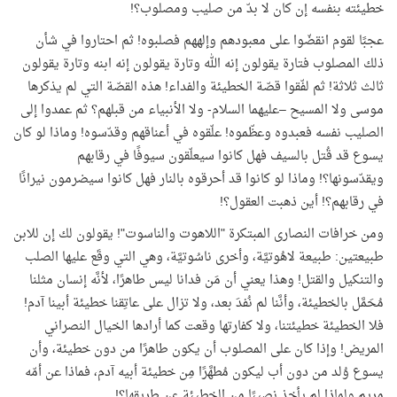
خطيئته بنفسه إن كان لا بدّ من صليب ومصلوب؟!
عجبًا لقوم انقضّوا على معبودهم وإلههم فصلبوه! ثم احتاروا في شأن
ذلك المصلوب فتارة يقولون إنه الله وتارة يقولون إنه ابنه وتارة يقولون
ثالث ثلاثة! ثم لفّقوا قصّة الخطيئة والفداء! هذه القصّة التي لم يذكرها
موسى ولا المسيح –عليهما السلام- ولا الأنبياء من قبلهم؟ ثم عمدوا إلى
الصليب نفسه فعبدوه وعظّموه! علّقوه في أعناقهم وقدّسوه! وماذا لو كان
يسوع قد قُتل بالسيف فهل كانوا سيعلّقون سيوفًا في رقابهم
ويقدّسونها؟! وماذا لو كانوا قد أحرقوه بالنار فهل كانوا سيضرمون نيرانًا
في رقابهم؟! أين ذهبت العقول؟!
ومن خرافات النصارى المبتكرة "اللاهوت والناسوت"! يقولون لك إن للابن
طبيعتين: طبيعة لاهُوتيَّة، وأخرى ناسُوتيَّة، وهي التي وقَع عليها الصلب
والتنكيل والقتل
!
وهذا يعني أن مَن فدانا ليس طاهرًا، لأنَّه إنسان مثلنا
مُحَمَّل بالخطيئة، وأنَّنا لم نُفدَ بعد، ولا تزال على عاتِقنا خطيئة أبينا آدم!
فلا الخطيئة خطيئتنا، ولا كفارتها وقعت كما أرادها الخيال النصراني
المريض! وإذا كان على المصلوب أن يكون طاهرًا من دون خطيئة، وأن
يسوع وُلد من دون أب ليكون مُطهَّرًا مِن خطيئة أبيه آدم، فماذا عن أمّه
مريم ولماذا لم يأخذ نصيبًا من الخطيئة عن طريقها؟!