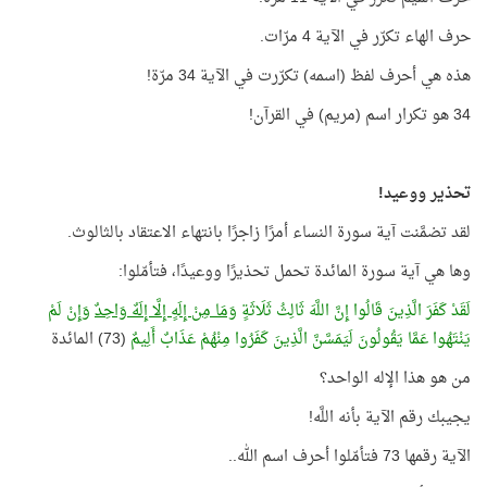
حرف الهاء تكرّر في الآية 4 مرّات.
هذه هي أحرف لفظ (اسمه) تكرّرت في الآية 34 مرّة!
34 هو تكرار اسم (مريم) في القرآن!
تحذير ووعيد!
لقد تضمَّنت آية سورة النساء أمرًا زاجرًا بانتهاء الاعتقاد بالثالوث.
وها هي آية سورة المائدة تحمل تحذيرًا ووعيدًا، فتأمّلوا:
لَقَدْ كَفَرَ الَّذِينَ قَالُوا إِنَّ اللَّهَ ثَالِثُ ثَلَاثَةٍ
وَمَا مِنْ إِلَهٍ إِلَّا إِلَهٌ وَاحِدٌ
وَإِنْ لَمْ
يَنْتَهُوا عَمَّا يَقُولُونَ لَيَمَسَّنَّ الَّذِينَ كَفَرُوا مِنْهُمْ عَذَابٌ أَلِيمٌ
(73) المائدة
من هو هذا الإله الواحد؟
يجيبك رقم الآية بأنه اللَّه!
الآية رقمها 73 فتأمّلوا أحرف اسم الله..