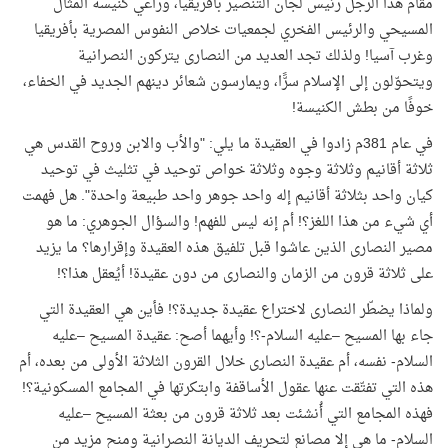
مقام هذا الرجل رئيس لجان التنصير بأفريقيا، وراعي كنيسة المثال
المسيحي والرئيس الفخري لجمعيات خلاص النفوس المصرية بأفريقيا
وغرب آسيا! ولذلك تجد العديد من النصارى يتركون النصرانية
ويتحوّلون إلى الإسلام سرًّا، ويمارسون شعائر دينهم الجديد في الخفاء،
خوفًا من بطش الكنيسة!
في عام 381م زادوا في العقيدة ما يلي: "والأب والابن وروح القدس هي
ثلاثة أقانيم وثلاثة وجوه وثلاثة خواص توحيد في تثليث في توحيد
كيان واحد بثلاثة أقانيم إله واحد جوهر واحد طبيعة واحدة". هل فهمت
أي شيء من هذا اللغز؟! أم إنه ليس للفهم! والسؤال الجوهري: ما هو
مصير النصارى الذين عاشوا قبل تلفيق هذه العقيدة وإقرارها؟ ما يزيد
على ثلاثة قرون من الزمان والنصارى من دون عقيدة! أيُعقل هذا؟!
ولماذا يضطّر النصارى لاختراع عقيدة جديدة؟! فأين هي العقيدة التي
جاء بها المسيح –عليه السلام-؟! وأيهما أصح: عقيدة المسيح –عليه
السلام- نفسه، أم عقيدة النصارى خلال القرون الثلاثة الأولى من بعده، أم
هذه التي تفتّقت عنها عقول الأساقفة وابتكرتها في المجامع المسكونية؟!
فهذه المجامع التي أُنشئت بعد ثلاثة قرون من بعثة المسيح –عليه
السلام- ما هي إلا مصانع لتحريف الديانة النصرانية ومنح مزيد من