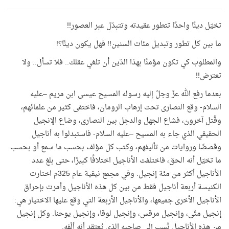
تخيّل دينًا واحدًا تتطور عقيدته وتتبدّل عبر العصور!!
ما بين كل تطور وتبديل مئات السنين!! فهل يكون دينًا؟!
والمطلوب كي تكون مؤمنًا بهذا الدّين أن تلغي عقلك.. فلا تسأل.. ولا
تعترض!!
بعدما رفع الله عزّ وجلّ إليه رسوله المسيح عيسى ابن مريم –عليه
السلام- وقع النصارى تحت إرهاب الرومان، فاختفى كثير من علمائهم،
وقُتل آخرون، فشاع الجهل والدجل بين النصارى، وضاع الإنجيل
الحقيقي الذي جاء به المسيح –عليه السلام- فاستبدلوا به أناجيل
وقصصًا وروايات من تأليفهم، وكتب كل مؤلف بحسب ما سمع أو بحسب
ما تخيّل أنه الحق، فاختلفت الأناجيل اختلافًا كبيرًا، حتى بلغ عدد
الأناجيل أكثر من مئة إنجيل. وفي مجمع نيقية عام 325م اختارت
الكنيسة أربعة أناجيل فقط من بين كل هذه الأناجيل وأمرت بإحراق
الأناجيل الأخرى جميعها، والأناجيل الأربعة التي وقع عليها الاختيار هي:
إنجيل متّى، وإنجيل مرقس، وإنجيل لوقا، وإنجيل يوحنا. وكل إنجيل
من هذه الأناجيل نُسب إلى صاحبه الذي يُعتقد أنه ألّفه.