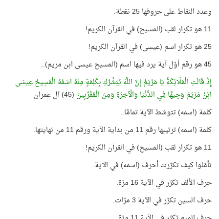
وعدد النقاط على حروفها 25 نقطة.
11 هو تكرار لقب (المسيح) في القرآن الكريم!
25 هو تكرار اسم (عيسى) في القرآن الكريم!
45 هو رقم أوّل آية يرد فيها اسم (المسيح عيسى ابن مريم)..
إِذْ قَالَتِ الْمَلَائِكَةُ يَا مَرْيَمُ إِنَّ اللَّهَ يُبَشِّرُكِ بِكَلِمَةٍ مِنْهُ اسْمُهُ الْمَسِيحُ عِيسَى
ابْنُ مَرْيَمَ وَجِيهًا فِي الدُّنْيَا وَالْآخِرَةِ وَمِنَ الْمُقَرَّبِينَ
(45) آل عمران
كلمة (اسمه) تتوسّط الآية تمامًا..
كلمة (اسمه) ترتيبها رقم 11 من بداية الآية ورقم 11 من نهايتها.
11 هو تكرار لقب (المسيح) في القرآن الكريم!
تأمّلوا كيف تكرّرت أحرف (اسمه) في الآية..
حرف الألف تكرّر في الآية 16 مرّة.
حرف السين تكرّر في الآية 3 مرّات.
حرف الميم تكرّر في الآية 11 مرّة.