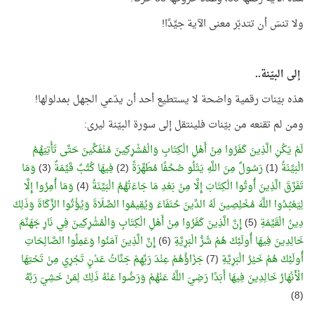
ولا تنسَ أن تتدبّر معنى الآية جيِّدًا!
إلى البيّنة..
هذه بيّنات رقمية واضحة لا يستطيع أحد أن يدّعي الجهل بمدلولها!
ومن لم تقنعه من بيّنات فلينتقل إلى سورة البيّنة ليرى:
لَمْ يَكُنِ الَّذِينَ كَفَرُوا مِنْ أَهْلِ الْكِتَابِ وَالْمُشْرِكِينَ مُنْفَكِّينَ حَتَّى تَأْتِيَهُمُ
الْبَيِّنَةُ
(1)
رَسُولٌ مِنَ اللَّهِ يَتْلُو صُحُفًا مُطَهَّرَةً
(2)
فِيهَا كُتُبٌ قَيِّمَةٌ
(3)
وَمَا
تَفَرَّقَ الَّذِينَ أُوتُوا الْكِتَابَ إِلَّا مِنْ بَعْدِ مَا جَاءَتْهُمُ الْبَيِّنَةُ
(4)
وَمَا أُمِرُوا إِلَّا
لِيَعْبُدُوا اللَّهَ مُخْلِصِينَ لَهُ الدِّينَ حُنَفَاءَ وَيُقِيمُوا الصَّلَاةَ وَيُؤْتُوا الزَّكَاةَ وَذَلِكَ
دِينُ الْقَيِّمَةِ
(5)
إِنَّ الَّذِينَ كَفَرُوا مِنْ أَهْلِ الْكِتَابِ وَالْمُشْرِكِينَ فِي نَارِ جَهَنَّمَ
خَالِدِينَ فِيهَا أُولَئِكَ هُمْ شَرُّ الْبَرِيَّةِ
(6)
إِنَّ الَّذِينَ آمَنُوا وَعَمِلُوا الصَّالِحَاتِ
أُولَئِكَ هُمْ خَيْرُ الْبَرِيَّةِ
(7)
جَزَاؤُهُمْ عِنْدَ رَبِّهِمْ جَنَّاتُ عَدْنٍ تَجْرِي مِنْ تَحْتِهَا
الْأَنْهَارُ خَالِدِينَ فِيهَا أَبَدًا رَضِيَ اللَّهُ عَنْهُمْ وَرَضُوا عَنْهُ ذَلِكَ لِمَنْ خَشِيَ رَبَّهُ
(8)