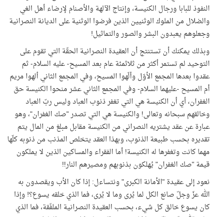
النفوذ للبابا ورجال الكنيسة، وإنتاج الآلهة والأصنام لإرضاء أهل الغي
والضلال من الملوك الوثنيين الذين فرضوا الوثنية على الديانة النصرانية
وجعلوهم يعبدون البشر والصور والتماثيل!
وبذلك يمكنك أن تستنتج أن العقيدة النصرانية الحقّة التي تقوم على
التوحيد لم تستمر أكثر من ثلاثمئة عام بعد المسيح- عليه السلام- ثم
عقدوا بعدها المجمع الأوّل وألّهوا المسيح، وفي المجمع الثاني ألهوا مريم
أم المسيح -عليهما السلام- وفي المجمع الثاني عشر منحوا الكنيسة حق
الغفران، أي أن الكنيسة هي التي تغفر ذنوب العباد وليس ربّ العباد
وخالقهم سبحانه وتعالى! والكنيسة هي التي تصدر "صك الغفران"، وهو
عبارة عن عقد يشتريه النصراني من الكنيسة مقابل مبلغ من المال يتم
تقديره بحسب طبيعة الذنوب، وبهذا العقد يتخلص المذنب من ذنوبه كلّها
مهما كانت وتغفرها له الكنيسة! أما الفقراء والمساكين الذين لا يملكون
قيمة "صك الغفران" يُهلكون بذنوبهم ومصيرهم النار!!
نعود إلى عقيدة "الأمانة الكبرى" ونتساءل: إذا كان الأب ويقصدون به
الله عزّ وجلّ صانع الكل لما يُرى وما لا يُرى، فما الذي خلقه يسوع؟! وإذا
كان يسوع خالق كل شيء، بحسب العقيدة النصرانية الملفّقة، فما الذي