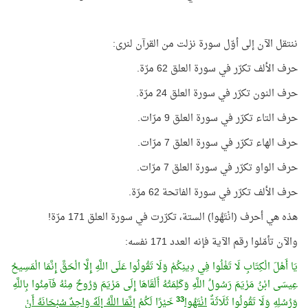
ننتقل الآن إلى أوّل سورة نزلت من القرآن لنرى:
حرف الألف تكرّر في سورة العلق 62 مرّة.
حرف النون تكرّر في سورة العلق 24 مرّة.
حرف التاء تكرّر في سورة العلق 9 مرّات.
حرف الهاء تكرّر في سورة العلق 7 مرّات.
حرف الواو تكرّر في سورة العلق 7 مرّات.
حرف الألف تكرّر في سورة الفاتحة 62 مرّة.
هذه هي أحرف (انْتَهُوا) الستة، تكرّرت في سورة العلق 171 مرّة!
والآن تأمّلوا رقم الآية فإنه العدد 171 نفسه:
يَا أَهْلَ الْكِتَابِ لَا تَغْلُوا فِي دِينِكُمْ وَلَا تَقُولُوا عَلَى اللَّهِ إِلَّا الْحَقَّ إِنَّمَا الْمَسِيحُ
عِيسَى ابْنُ مَرْيَمَ رَسُولُ اللَّهِ وَكَلِمَتُهُ أَلْقَاهَا إِلَى مَرْيَمَ وَرُوحٌ مِنْهُ فَآمِنُوا بِاللَّهِ
33
وَرُسُلِهِ وَلَا تَقُولُوا ثَلَاثَةٌ
انْتَهُوا
خَيْرًا لَكُمْ
إِنَّمَا اللَّهُ إِلَهٌ وَاحِدٌ سُبْحَانَهُ أَنْ