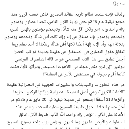
سماويًّا.
ولذلك فإنك عندما تطالع تاريخ عقائد النصارى خلال خمسة قرون منذ
مجمع نيقية عام 325م حتى نهاية القرن الثامن، تجد النصارى يؤمنون
بإله واحد وإله آخر ولكن أقل منه شأنًا، وتجدهم يؤمنون بإلهين اثنين،
وتجدهم يؤمنون بإله منبثق عن إله وإله ثالث أقل شأنًا، وتجدهم يؤمنون
بثلاثة آلهة وأم الإله إلهة أيضًا لكنها أقل شأنًا، وهكذا لا أحد يعلم ربما
تتفتّق عقول النصارى في المستقبل عن عقيدة جديدة تواكب العصر!
أجمل تعليق على هذا التيه المسيحي هو ما قاله الفيلسوف الفرنسي
فولتير: "إن لديّ مئتي مجلد في اللاهوت المسيحي وقرأتها كلّها، فكنت
كأنما أقوم بجولة في مستشفى للأمراض العقلية
"
!
من هذه التطورات والتبديلات والتغييرات العجيبة في النصرانية عقيدة
"الأمانة الكبرى"، وهي أصل العقيدة النصرانية وركنها الركين.. حرّرها
وأقرّها 318 أسقفًا اجتمعوا في مدينة نيقية في 20 مايو عام 325م من
أجل حسم الخلاف حول طبيعة المسيح –عليه السلام-. وتنص هذه
الأمانة على الآتي: "نؤمن بإله واحد، الله الأب، ضابط الكل، خالق
السماوات والأرض، ما يرى وما لا يرى. ونؤمن برب واحد يسوع المسيح