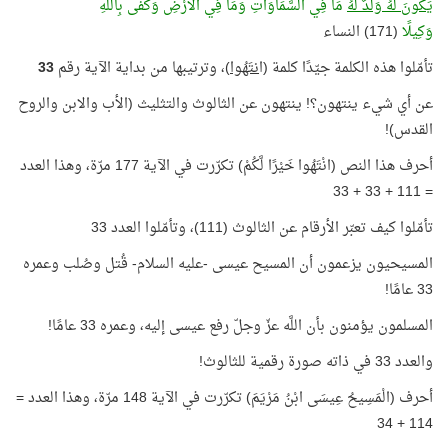
يَكُونَ لَهُ وَلَدٌ لَهُ
مَا فِي السَّمَاوَاتِ وَمَا فِي الْأَرْضِ وَكَفَى بِاللَّهِ
وَكِيلًا
(171) النساء
تأمّلوا هذه الكلمة جيّدًا كلمة (ا
نتَهُوا
)، وترتيبها من بداية الآية رقم
33
عن أي شيء ينتهون؟! ينتهون عن الثالوث والتثليث (الأب والابن والروح
القدس)!
أحرف هذا النص (انْتَهُوا خَيْرًا لَّكُمْ) تكرّرت في الآية 177 مرّة، وهذا العدد
= 111 + 33 + 33
تأمّلوا كيف تعبّر الأرقام عن الثالوث (111)، وتأمّلوا العدد 33
المسيحيون يزعمون أن المسيح عيسى -عليه السلام- قُتل وصُلب وعمره
33 عامًا!
المسلمون يؤمنون بأن اللَّه عزّ وجلّ رفع عيسى إليه، وعمره 33 عامًا!
والعدد 33 في ذاته صورة رقمية للثالوث!
أحرف (الْمَسِيحُ عِيسَى ابْنُ مَرْيَمَ) تكرّرت في الآية 148 مرّة، وهذا العدد =
114 + 34