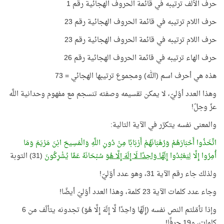
حرف الألف ترتيبه في قائمة الحروف الهجائية رقم 1
حرف اللام ترتيبه في قائمة الحروف الهجائية رقم 23
حرف اللام ترتيبه في قائمة الحروف الهجائية رقم 23
حرف الهاء ترتيبه في قائمة الحروف الهجائية رقم 26
هذه هي أحرف اسم (الله) ومجموع ترتيبها الهجائي = 73
وهذا العدد أوّليّ، لا يمكن تقسيمه وصفته تنسجم مع مفهوم وحدانية اللَّه
عزّ وجلّ!
والمعنى نفسه يتكرّر في الآية التالية:
اتَّخَذُوا أَحْبَارَهُمْ وَرُهْبَانَهُمْ أَرْبَابًا مِنْ دُونِ اللَّهِ وَالْمَسِيحَ ابْنَ مَرْيَمَ وَمَا
أُمِرُوا إِلَّا لِيَعْبُدُوا
إِلَهًا وَاحِدًا لَا إِلَهَ إِلَّا هُوَ
سُبْحَانَهُ عَمَّا يُشْرِكُونَ
(31) التوبة
ولذلك جاء رقم الآية 31، وهو عدد أوّليّ!
وجاء عدد كلمات الآية 23 كلمة، وهذا العدد أوّليّ أيضًا!
وإذا تأمّلتم النص نفسه (إِلَهًا وَاحِدًا لَّا إِلَهَ إِلَّا هُوَ) تجدونه يتألّف من 6
كلمات، و19 حرفًا!