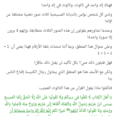
فهناك إله واحد في ثالوث، وثالوث في إله واحد!
ولدى كل شخص يؤمن بالديانة المسيحية ثلاث صور ذهنية مختلفة عن
الإله!
وعندما تحاورهم يقولون إن هذه الصور الثلاث متطابقة، وإنهم لا يرون
إلا صورة واحدة!
وعلى منوال هذا المنطق، وبما أننا نتحدّث بلغة الأرقام فهذا يعني أن: 1 +
1 + 1 = 1
فهل تقبلون ذلك مني؟ بكل تأكيد لن يقبل ذلك عاقل!
ولكن مع الأسف هذا هو المنطق الذي يحاول رجال الكنيسة إقناع الناس
به!
فتأمّلوا ماذا يقول القرآن عن هذا الثالوث العجيب:
يَا أَهْلَ الْكِتَابِ لَا تَغْلُوا فِي دِينِكُمْ وَلَا تَقُولُوا عَلَى اللَّهِ إِلَّا الْحَقَّ إِنَّمَا الْمَسِيحُ
عِيسَى ابْنُ مَرْيَمَ رَسُولُ اللَّهِ وَكَلِمَتُهُ أَلْقَاهَا إِلَى مَرْيَمَ وَرُوحٌ مِنْهُ فَآمِنُوا بِاللَّهِ
33
وَرُسُلِهِ وَلَا تَقُولُوا ثَلَاثَةٌ
انْتَهُوا
خَيْرًا لَكُمْ
إِنَّمَا اللَّهُ إِلَهٌ وَاحِدٌ سُبْحَانَهُ أَنْ