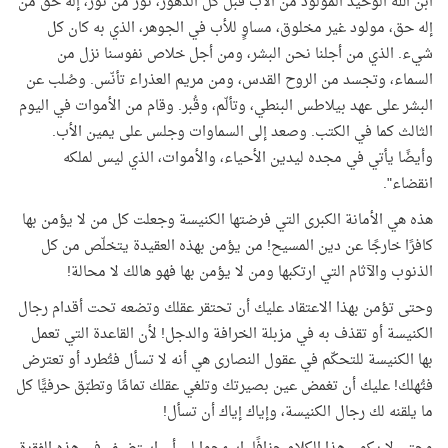
ابن الله الوحيد المولود من الأب قبل كل الدهور، نور من نور، إله حق من
إله حق، مولود غير مخلوق، مساوٍ للأب في الجوهر، الذي به كان كل
شيء. الذي من أجلنا نحن البشر، ومن أجل خلاص نفوسنا نزل من
السماء، وتجسد من الروح القدس، ومن مريم العذراء تأنّس. وصُلب عن
البشر على عهد بيلاطس البنطي، وتألّم، وقُبر. وقام من الأموات في اليوم
الثالث كما في الكتب. وصعد إلى السماوات وجلس على يمين الأب.
وأيضًا يأتي في مجده ليدين الأحياء، والأموات، الذي ليس لملكه
انقضاء".
هذه هي الأمانة الكبرى التي فرضتها الكنيسة وجعلت كل من لا يؤمن بها
كافرًا خارجًا عن دين المسيح! من يؤمن بهذه العقيدة يتخلّص من كل
الذنوب والآثام التي ارتكبها ومن لا يؤمن بها فهو هالك لا محالة
!
وحتى تؤمن بهذا الاعتقاد عليك أن تحتقر عقلك وتضعه تحت أقدام رجال
الكنيسة أو تقذف به في مزبلة الخرافة والدجل! لأن القاعدة التي تعمل
بها الكنيسة للتحكّم في عقول النصارى هي أنه لا تسأل فتُطرد أو تعترض
فتُهلك! عليك أن تغمض عين بصيرتك وتلغي عقلك تمامًا وتطبّق حرفيًّا كل
ما يلقنه لك رجال الكنيسة، وإياك إياك أن تسأل!