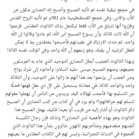
في مجمع نيقية نفسه تم تأليه المسيح وأصبح إله النصارى مكوّن من
الأب والابن، وفي مجمع القسطنطينية عام 381م تم تأليه الروح القدس
وقرّروا أنها تنبثق من الأب فقط ليكتمل بذلك الثالوث المقدّس. فزعموا
أن الله ثالث ثلاثة، وأن يسوع المسيح ابن الله، ثم عادوا وقالوا إن الله
واحد، ثم حدث الارتباك في عقيدتهم فأصبحوا يعتقدون بما لا يمكن
للعقل الرشيد أن يقبله، وهو زعمهم أن الله واحد وفي الوقت نفسه ثلاثة!
وبهذا الثالوث العجيب أبطل النصارى التوحيد الذي جاء به المرسلون
جميعهم، ومنهم المسيح عيسى -عليه السلام- وأحالوه إلى شرك بواح.
ومن العجب أن يزعموا بعد هذا أنهم ما زالوا على التوحيد، وأن الثلاثة
واحد والواحد ثلاثة، في معادلة يستحيل على كل ذي عقل فهمها فضلًا
عن التسليم بها! فأعجب لهؤلاء كيف يريدون من الناس أن يهملوا عقولهم
لتسلم لهم خرافاتهم؟! ولم يرد في أي كتاب من كتب النصارى أن المسيح
ذكر الثالوث أو أشار إليه من قريب أو بعيد! فكيف يهمل المسيح هذا
الثالوث وهو بهذه الأهمية لدى النصارى؟! ولذلك فإن رجال الكنيسة
أنفسهم متقدميهم ومتأخريهم تائهون حائرون بشأن هذا الثالوث الذي
أقحموه في الديانة النصرانية، وليس لهم في الكتاب المقدّس ما يعينهم