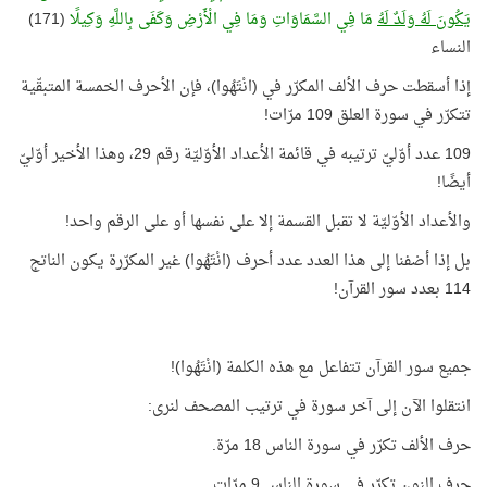
يَكُونَ لَهُ وَلَدٌ لَهُ
مَا فِي السَّمَاوَاتِ وَمَا فِي الْأَرْضِ وَكَفَى بِاللَّهِ وَكِيلًا
(171)
النساء
إذا أسقطت حرف الألف المكرّر في (انْتَهُوا)، فإن الأحرف الخمسة المتبقّية
تتكرّر في سورة العلق 109 مرّات!
109 عدد أوّليّ ترتيبه في قائمة الأعداد الأوّليّة رقم 29، وهذا الأخير أوّليّ
أيضًا!
والأعداد الأوّليّة لا تقبل القسمة إلا على نفسها أو على الرقم واحد!
بل إذا أضفنا إلى هذا العدد عدد أحرف (انْتَهُوا) غير المكرّرة يكون الناتج
114 بعدد سور القرآن!
جميع سور القرآن تتفاعل مع هذه الكلمة (انْتَهُوا)!
انتقلوا الآن إلى آخر سورة في ترتيب المصحف لنرى:
حرف الألف تكرّر في سورة الناس 18 مرّة.
حرف النون تكرّر في سورة الناس 9 مرّات.