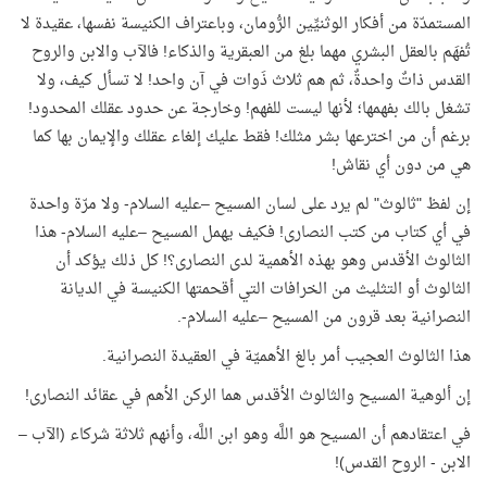
المستمدّة من أفكار الوثنيِّين الرُّومان، وباعتراف الكنيسة نفسها، عقيدة لا
تُفهَم بالعقل البشري مهما بلغ من العبقرية والذكاء! فالآب والابن والروح
القدس ذاتٌ واحدةٌ، ثم هم ثلاث ذَوات في آن واحد! لا تسأل كيف، ولا
تشغل بالك بفهمها؛ لأنها ليست للفهم
!
وخارجة عن حدود عقلك المحدود!
برغم أن من اخترعها بشر مثلك! فقط عليك إلغاء عقلك والإيمان بها كما
هي من دون أي نقاش!
إن لفظ "ثالوث" لم يرد على لسان المسيح –عليه السلام- ولا مرّة واحدة
في أي كتاب من كتب النصارى! فكيف يهمل المسيح –عليه السلام- هذا
الثالوث الأقدس وهو بهذه الأهمية لدى النصارى؟! كل ذلك يؤكد أن
الثالوث أو التثليث من الخرافات التي أقحمتها الكنيسة في الديانة
النصرانية بعد قرون من المسيح –عليه السلام-.
هذا الثالوث العجيب أمر بالغ الأهميّة في العقيدة النصرانية.
إن ألوهية المسيح والثالوث الأقدس هما الركن الأهم في عقائد النصارى!
في اعتقادهم أن المسيح هو اللَّه وهو ابن اللَّه، وأنهم ثلاثة شركاء (الآب –
الابن - الروح القدس)!