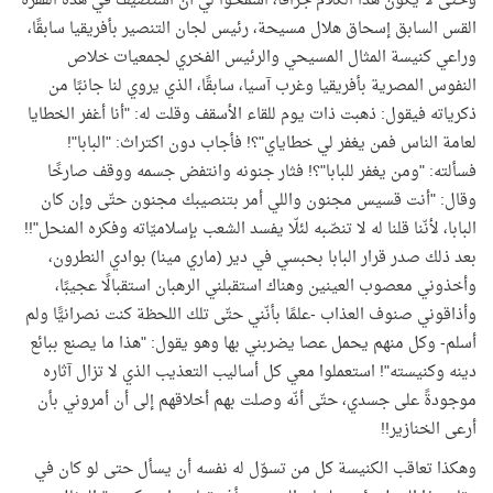
وحتى لا يكون هذا الكلام جزافًا، اسمحوا لي أن استضيف في هذه الفقرة
القس السابق إسحاق هلال مسيحة، رئيس لجان التنصير بأفريقيا سابقًا،
وراعي كنيسة المثال المسيحي والرئيس الفخري لجمعيات خلاص
النفوس المصرية بأفريقيا وغرب آسيا، سابقًا، الذي يروي لنا جانبًا من
ذكرياته فيقول: ذهبت ذات يوم للقاء الأسقف وقلت له: "أنا أغفر الخطايا
لعامة الناس فمن يغفر لي خطاياي"؟! فأجاب دون اكتراث: "البابا"!
فسألته: "ومن يغفر للبابا"؟! فثار جنونه وانتفض جسمه ووقف صارخًا
وقال: "أنت قسيس مجنون واللي أمر بتنصيبك مجنون حتّى وإن كان
البابا، لأنّنا قلنا له لا تنصّبه لئلّا يفسد الشعب بإسلاميّاته وفكره المنحل"!!
بعد ذلك صدر قرار البابا بحبسي في دير (ماري مينا) بوادي النطرون،
وأخذوني معصوب العينين وهناك استقبلني الرهبان استقبالًا عجيبًا،
وأذاقوني صنوف العذاب -علمًا بأنّني حتّى تلك اللحظة كنت نصرانيًّا ولم
أسلم- وكل منهم يحمل عصا يضربني بها وهو يقول: "هذا ما يصنع ببائع
دينه وكنيسته"! استعملوا معي كل أساليب التعذيب الذي لا تزال آثاره
موجودةً على جسدي، حتّى أنّه وصلت بهم أخلاقهم إلى أن أمروني بأن
أرعى الخنازير!!
وهكذا تعاقب الكنيسة كل من تسوّل له نفسه أن يسأل حتى لو كان في