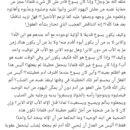
خلقه الله عزّ وجلّ؟ وإذا كان يسوع قادر على كل شيء فلماذا عجز عن
حماية نفسه من بطش اليهود الذين وثبوا عليه وصلبوه وعذّبوه وأهانوه
ولطموه على وجهه وبصقوا عليه كما تزعم الأناجيل؟! فهل تريد تناقضًا
بعد هذا كلّه؟! إنه التناقض العجيب الذي تحتار بشأنه العقول!
وكيف يكون يسوع قديمًا لا أوّليّة لوجوده مع أنه عندهم هو ابن الله؟
والابن لا بد من أن يكون أبوه أقدم منه! ولا بدّ من أن يكون هناك زمن
مرّ به الأب من دون الابن! وهل يوجد الابن مع الأب في توقيت واحد
وكيف؟!! وإذا كان يسوع هو الله فكيف يكون ابن وفي الوقت نفسه هو
أب؟ وإذا كان يسوع غير الله فلماذا يتحمل خطيئة لم يفعلها؟ أليس هذا
هو الظلم بعينه؟! وأين كان يسوع عندما اقترف آدم خطيئته؟! أليس من
العقل أن يحسم أمر تلك الخطيئة في وقتها لينقذ نفسه من الصلب؟ ألم
يكن الله قادرًا على العفو عن آدم دون أن يمكّن اليهود من ابنه الوحيد
فيصلبوه ويتوجوا رأسه بالشوك ويسمّروا يديه ورجليه على الصليب
ويجعلوه يتألم ويصيح ويستغيث؟ لماذا قتل الإله الأب الإله الابن؟ وإن
كان لا بدّ من ضحيّة من أجل تكفير خطيئة آدم، فلماذا تكون هذه
الضحية هي ابنه الوحيد؟ وما الحكمة من أن الإله يتخذ ابنًا واحدًا
فقط؟! أليس من العدل أن يُحيي الله آدم ثم يجعله يُصلب ليتحمل عقوبة