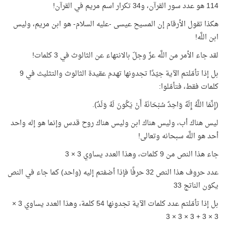
114 هو عدد سور القرآن، و34 تكرار اسم مريم في القرآن!
هكذا تقول الأرقام إن المسيح عيسى -عليه السلام- هو ابن مريم، وليس
ابن اللَّه!
لقد جاء الأمر من اللَّه عزّ وجلّ بالانتهاء عن الثالوث في 3 كلمات!
بل إذا تأمّلتم الآية جيّدًا تجدونها تهدم عقيدة الثالوث والتثليث في 9
كلمات فقط، فتأمّلوا:
(إِنَّمَا اللَّهُ إِلَهٌ وَاحِدٌ سُبْحَانَهُ أَنْ يَكُونَ لَهُ وَلَدٌ).
ليس هناك أب، وليس هناك ابن وليس هناك روح قدس وإنما هو إله واحد
أحد هو اللَّه سبحانه وتعالى!
جاء هذا النص من 9 كلمات، وهذا العدد يساوي 3 × 3
عدد حروف هذا النص 32 حرفًا فإذا أضفتم إليه (واحد) كما جاء في النص
يكون الناتج 33
بل إذا تأمّلتم عدد كلمات الآية تجدونها 54 كلمة، وهذا العدد يساوي 3 ×
3 × 3 + 3 × 3 × 3