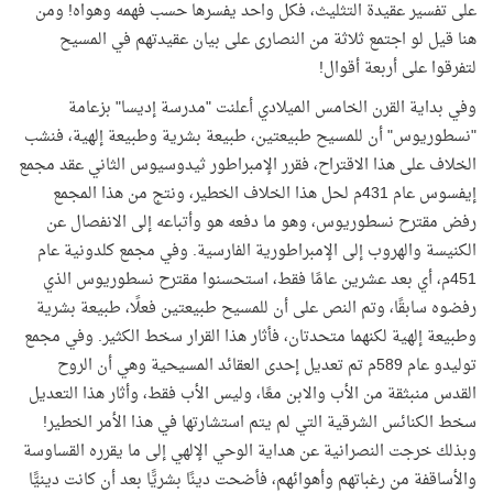
على تفسير عقيدة التثليث، فكل واحد يفسرها حسب فهمه وهواه! ومن
هنا قيل لو اجتمع ثلاثة من النصارى على بيان عقيدتهم في المسيح
لتفرقوا على أربعة أقوال!
وفي بداية القرن الخامس الميلادي أعلنت "مدرسة إديسا" بزعامة
"نسطوريوس" أن للمسيح طبيعتين، طبيعة بشرية وطبيعة إلهية، فنشب
الخلاف على هذا الاقتراح، فقرر الإمبراطور ثيدوسيوس الثاني عقد مجمع
إيفسوس عام 431م لحل هذا الخلاف الخطير، ونتج من هذا المجمع
رفض مقترح نسطوريوس، وهو ما دفعه هو وأتباعه إلى الانفصال عن
الكنيسة والهروب إلى الإمبراطورية الفارسية
.
وفي مجمع كلدونية عام
451م، أي بعد عشرين عامًا فقط، استحسنوا مقترح نسطوريوس الذي
رفضوه سابقًا، وتم النص على أن للمسيح طبيعتين فعلًا، طبيعة بشرية
وطبيعة إلهية لكنهما متحدتان، فأثار هذا القرار سخط الكثير. وفي مجمع
توليدو عام 589م تم تعديل إحدى العقائد المسيحية وهي أن الروح
القدس منبثقة من الأب والابن معًا، وليس الأب فقط، وأثار هذا التعديل
سخط الكنائس الشرقية التي لم يتم استشارتها في هذا الأمر الخطير!
وبذلك خرجت النصرانية عن هداية الوحي الإلهي إلى ما يقرره القساوسة
والأساقفة من رغباتهم وأهوائهم، فأضحت دينًا بشريًّا بعد أن كانت دينيًّا