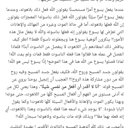
عندما يفعل يسوع أمرًا مستحسنًا يقولون الله فعل ذلك بلاهوته، وعندما
يفعل يسوع أمرًا سيِّئًا يقولون الله فعل ذلك بناسوته! المعجزات يقولون
إن الله فعلها بلاهوته، أما في حالة الموت وغيره من المهالك والإهانات
التي تعرّض لها يسوع يقولون إنه فعلها بناسوته والله لا يفعل مثل هذه
الأمور!! ينكرون ألوهية يسوع هنا ويجعلونه ناسوتًا فقط!! انظر كيف
يناقض ذلك اعتقادهم بأن اللاهوت لا ينفصل عن الناسوت أبدًا! فلماذا
انفصل في عمله هنا فقالوا هذا فعله الناسوت فقط فمات ولم يمت الله!
لماذا فصلوا يسوع عن الله هنا في هذا الموضع! إذًا يسوع ليس هو الله!
يقولون جسد المسيح وروح الله، فكيف يفعل جسد المسيح وفيه روح
الله من دون مشاركة هذه الروح؟! العجيب أن إنجيل يوحنا يروي عن
المسيح قوله: "
أنا لا أقدر أن أفعل من نفسي شيئًا
"، وهذا يعني لكل من
له أدنى مستوى من الفهم أن أفعال المسيح كلّها من اللاهوت، حتى موته!
وبهذا يكون الموت والإهانة والأفعال السيئة كلّها للاهوت! وكما يقول
البابا شنودة: "لا يوجد شيء اسمه هذا فعله بالناسوت وهذا باللاهوت، أي
إنه فعله بهما معًا"! وبذلك فإنه مات بناسوته ولاهوته! سبحان الله!!
وأعجب من ذلك كلّه ألوهية المسيح والثالوث الأقدس! عقيدة التثليث