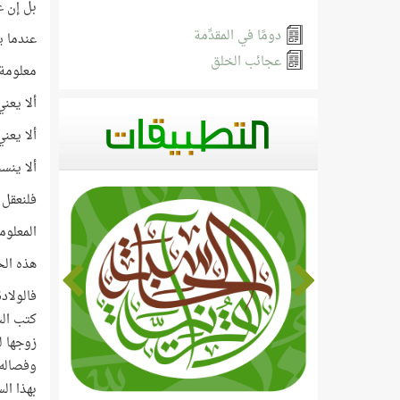
بل إن ع
دومًا في المقدِّمة
عندما ي
عجائب الخلق
معلومة 
ألا يعن
ألا يعني
ألا ينس
فلنعقل 
المعلومة
هذه الح
كتب الس
زوجها ل
بهذا ال