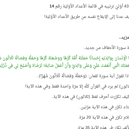
م
14
ف عدنا إلى الإيقاع نفسه عن طريق الأعداد الأوّليّة!
زيد..
ة سورة الأحقاف من جديد..
 الْإِنْسَانَ بِوَالِدَيْهِ إِحْسَانًا حَمَلَتْهُ أُمُّهُ كُرْهًا وَوَضَعَتْهُ كُرْهًا وَحَمْلُهُ وَفِصَالُهُ ثَلَاثُونَ شَ
عْمَتَكَ الَّتِي أَنْعَمْتَ عَلَيَّ وَعَلَى وَالِدَيَّ وَأَنْ أَعْمَلَ صَالِحًا تَرْضَاهُ وَأَصْلِحْ لِي فِي ذُرِّيَّت
ا تقول آية سورة لقمان: (وَحَمْلُهُ وَفِصَالُهُ ثَلَاثُونَ شَهْرًا)..
اثون) لم يرد في القرآن كلّه إلا مرّة واحدة فقط وفي هذه الآية!
كيف تكرّرت أحرف لفظ (ثلاثون) في هذه الآية..
اء تكرّر في هذه الآية مرّتين.
 تكرّر في هذه الآية 20 مرّة.
 تكرّر في هذه الآية 35 مرّة.