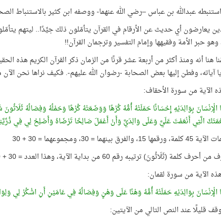
استنبطه عبدالله بن عباس –رضي الله عنهما- ووصفه ابن كثير بالاستنباط الص
ين يعارضون أي حديث عن الأرقام في القرآن يتأمّلون ذلك جيِّدًا.. ليتهم يتأم
، وهو حبر الأمة وفقيهها وإمام التفسير وترجمان القرآن!!
نا هنا أنه ومنذ أكثر من أربعة عشر قرنًا من الزمان ذكر القرآن الكريم هذه الحقي
يا آياته، وفطن إليها بعض الصحابة -رضوان الله عليهم-. فكيف نراها نحن الآن 
ذه الآية من سورة الأحقاف:
 الْإِنْسَانَ بِوَالِدَيْهِ إِحْسَانًا حَمَلَتْهُ أُمُّهُ كُرْهًا وَوَضَعَتْهُ كُرْهًا وَحَمْلُهُ وَفِصَالُهُ ثَلَاثُونَ شَ
عْمَتَكَ الَّتِي أَنْعَمْتَ عَلَيَّ وَعَلَى وَالِدَيَّ وَأَنْ أَعْمَلَ صَالِحًا تَرْضَاهُ وَأَصْلِحْ لِي فِي ذُرِّيَّت
15، والفرق بينهما = 30، ومجموعهما = 30 + 30
رف كلمة (ثَلَاثُونَ) ترتيبه رقم 60 من بداية الآية، وهذا العدد = 30 + 30
هذه الآية من سورة لقمان:
ا الْإِنْسَانَ بِوَالِدَيْهِ حَمَلَتْهُ أُمُّهُ وَهْنًا عَلَى وَهْنٍ وَفِصَالُهُ فِي عَامَيْنِ أَنِ اشْكُرْ لِي وَلِوَا
وقف قليلًا عند النص التالي من الآيتين: