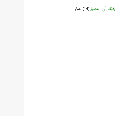
لِدَيْكَ إِلَيَّ الْمَصِيرُ
(14) لقمان