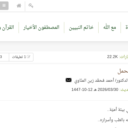
ة
مع الله
خاتم النبيين
المصطفون الأخيار
القرآن و
ارات:
22.2K
1 تعليقات
33 إع
لحمل
لدكتور/ أحمد مُحمَّد زين المنّاوي
ديث:
30‏/03‏/2026 هـ 12-10-1447
بيئة أميّة..
له بالطب وأسراره..