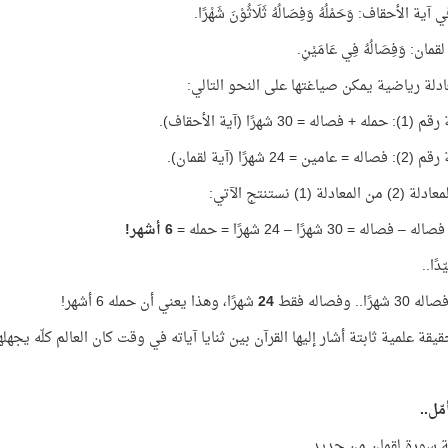
ية الأحقاف: وَحَمْلُهُ وَفِصَالُهُ ثَلَاثُوْنَ شَهْرًا.
مان: وَفِصَالُهُ فِي عَامَيْنِ.
دلة رياضية يمكن صياغتها على النحو التالي:
ه = 30 شهرًا (آية الأحقاف).
ين = 24 شهرًا (آية لقمان).
لمعادلة (1) نستنتج الآتي:
فصاله = 30 شهرًا – 24 شهرًا = حمله =
6 أشهر!
دًا..
ًا.. وفصاله فقط
24
شهرًا، وهذا يعني أن حمله 6 أشهر!
قة علمية ثابتة أشار إليها القرآن بين ثنايا آياته في وقت كان العالم كلّه يجهلها
ّل..
ة سورة لقمان من جديد..