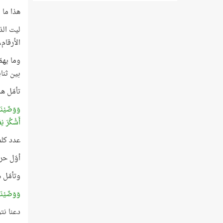
هذا ما 
ليت الذ
الأرقام
وما يهمّ
بين ثنا
تأمّل ه
وَوَصَّيْنَا
أَشْكُرَ نِ
عدد كلمات الآية 45 كلمة، ورقمها 
أوّل حرف من أح
وتأمّل 
وَوَصَّيْنَ
دعنا نت