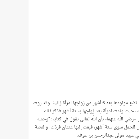
فالولادة في ستة أشهر نادرة للغاية، بل كان الناس قبل الإسلام يعتبرون أن المرأة التي تضع مولودها بعد 6 أشهر من زواجها امرأة زانية. وقد روت
- حيث ولدت امرأة بعد زواجها بستة أشهر فذكر ذلك
–رضي الله عنهما- بأن الله تعالى يقول في كتابه: "وحمله
" (الأحقاف: 15) ويقول: "وفصاله في عامين" (لقمان: 14)، فلا يبقى للحمل سوى ستة أشهر، فبعث إليها عثمان فردّت. والقصة
بي عبيد مولى عبدالرحمن بن عوف.