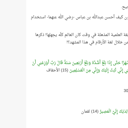
حيح
.
ّلون كيف أحسن عبدالله بن عباس -رضي الله عنهما- استخدام
قة العلمية المذهلة في وقت كان العالم كلّه يجهلها! ذكرها
من خلال لغة الأرقام في هذا المشهد؟!
هْرًا حَتَّى إِذَا بَلَغَ أَشُدَّهُ وَبَلَغَ أَرْبَعِينَ سَنَةً قَالَ رَبِّ أَوْزِعْنِي أَنْ
ِي إِنِّي تُبْتُ إِلَيْكَ وَإِنِّي مِنَ الْمُسْلِمِينَ
(15) الأحقاف
لِدَيْكَ إِلَيَّ الْمَصِيرُ
(14) لقمان