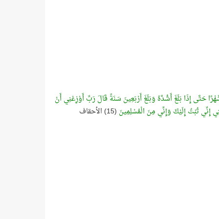
هْرًا حَتَّى إِذَا بَلَغَ أَشُدَّهُ وَبَلَغَ أَرْبَعِينَ سَنَةً قَالَ رَبِّ أَوْزِعْنِي أَنْ
ِي إِنِّي تُبْتُ إِلَيْكَ وَإِنِّي مِنَ الْمُسْلِمِينَ
(15) الأحقاف