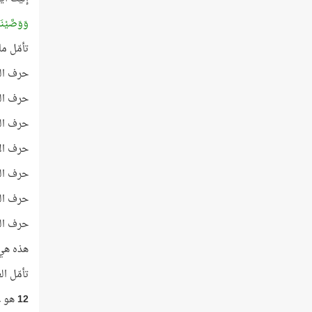
وَوَصَّيْنَ
تأمّل ماذ
حرف الف
حرف الي
حرف الع
حرف الأ
حرف الم
حرف الي
حرف الن
هذه هي أح
تأمّل ا
12
هو ع