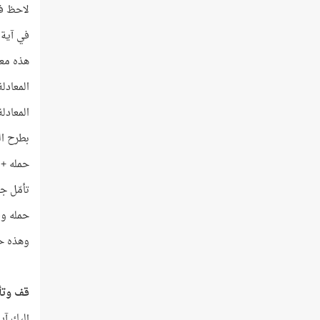
لاحظ في آ
في آية لق
هذه معا
المعادلة رقم (1): حمله + فصال
المعادلة رقم (2): فصاله = عام
بطرح المعادلة (2) من ا
حمله + فصاله – 
تأمّل جيّ
حمله وفصاله 30 شهر
وهذه حقي
قف وتأم
إليك آي