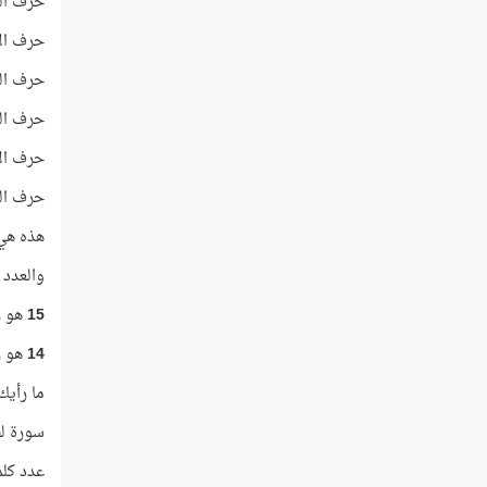
حرف الل
حرف الأ
حرف الن
حرف الس
حرف الأ
حرف الن
هذه هي ح
والعدد 210 يساوي
15
هو ر
14
هو ر
ما رأيك
سورة لقمان ترتيبها رقم
عدد كلمات 