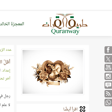
المعجزة الخالد
عدد الزي
أقلّ ا
إعداد:
ا
آخر تح
رجل في 
لا علم 
اقرأ أيضًا