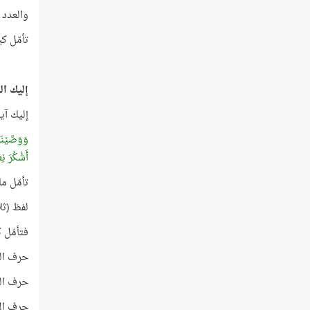
والعدد 43 أوّليّ ترتيبه في قائمة الأعداد الأوّليّة رق
تأمّل كي
إليك الم
إليك آي
وَوَصَّيْنَا
أَشْكُرَ نِ
تأمّل ماذ
لفظ (ثل
فتأمّل 
حرف الث
حرف اللام
حرف الألف