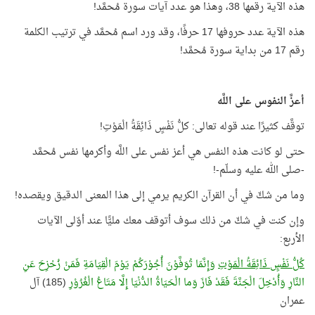
هذه الآية رقمها 38، وهذا هو عدد آيات سورة مُحمَّد!
هذه الآية عدد حروفها 17 حرفًا، وقد ورد اسم مُحمَّد في ترتيب الكلمة
رقم 17 من بداية سورة مُحمَّد!
أعزَّ النفوس على اللَّه
توقَّف كثيرًا عند قوله تعالى: كلُّ نَفْسٍ ذَائِقَةُ الْمَوْتِ!
حتى لو كانت هذه النفس هي أعز نفس على اللَّه وأكرمها نفس مُحمَّد
-صلى الله عليه وسلّم-!
وما من شكّ في أن القرآن الكريم يرمي إلى هذا المعنى الدقيق ويقصده!
وإن كنت في شكّ من ذلك سوف أتوقف معك مليًّا عند أوّلى الآيات
الأربع:
كُلُّ نَفْسٍ ذَائِقَةُ الْمَوْتِ
وَإِنَّمَا تُوَفَّوْنَ أُجُوْرَكُمْ يَوْمَ الْقِيَامَةِ فَمَنْ زُحْزِحَ عَنِ
النَّارِ وَأُدْخِلَ الْجَنَّةَ فَقَدْ فَازَ وَما الْحَيَاةُ الدُّنْيَا إِلَّا مَتَاعُ الْغُرُوْرِ
(185) آل
عمران