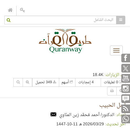
Toggle
navigation
عدد الزيارات:
18.4K
0 تعليقات
4 إعجابات
أسهم
349 تحميل
أجل الحبيب
إعداد:
الدكتور/ أحمد مُحمَّد زين المنّاوي
آخر تحديث:
29‏/03‏/2026 هـ 11-10-1447