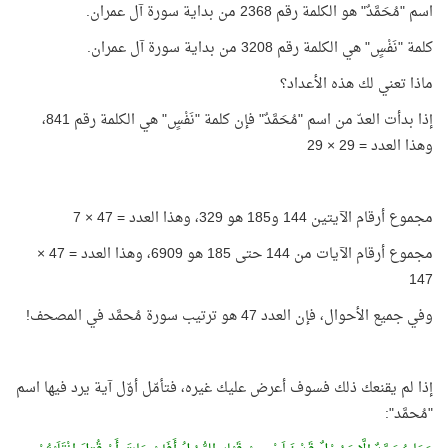
اسم "مُحَمَّدٌ" هو الكلمة رقم 2368 من بداية سورة آل عمران.
كلمة "نَفْسٍ" هي الكلمة رقم 3208 من بداية سورة آل عمران.
ماذا تعني لك هذه الأعداد؟
إذا بدأت العدّ من اسم "مُحَمَّدٌ" فإن كلمة "نَفْسٍ" هي الكلمة رقم 841،
وهذا العدد = 29 × 29
مجموع أرقام الآيتين 144 و185 هو 329، وهذا العدد = 47 × 7
مجموع أرقام الآيات من 144 حتى 185 هو 6909، وهذا العدد = 47 ×
147
وفي جميع الأحوال، فإن العدد 47 هو ترتيب سورة مُحمَّد في المصحف!
إذا لم يقنعك ذلك فسوف أعرض عليك غيره، فتأمّل أوّل آية يرد فيها اسم
"مُحمَّد":