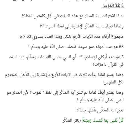
ذَائِقَةُ الْمَوْتِ!
لماذا اشتركت آية المدثر مع هذه الآيات في أوّل كلمتين فقط؟!
ولماذا تجنَّبت آية المُدَّثِّر الإشارة إلى لفظ "الموت"؟!
مجموع أرقام هذه الآيات الأربع 315، وهذا العدد يساوي 63 × 5
63 هو عدد أعوام عمر سيدنا مُحمَّد -صلى الله عليه وسلّم-!
5 هو عدد أركان الإسلام، كما أن النبي -صلى الله عليه وسلّم- ورد اسمه
في القرآن 5 مرّات!
وهذا يفسّر لماذا بدأت ثلاث من الآيات الأربع بالإشارة إلى الأجل المحتوم
لكل النفوس!
وهذا يفسِّر أيضًا لماذا لم تشر آية المدثِّر إلى لفظ "الموت"! لأن المدثر هو
النبي -صلى الله عليه وسلّم-!
تدبّر آية المدثِّر وتأمّلها جيّدًا:
كُلُّ نَفْسٍ بِمَا كَسَبَتْ رَهِيْنَةٌ
(38) المُدَّثِّر