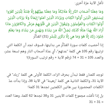
تأمّل الآية مرّة أخرى:
وَمَا جَعَلْنَا أَصْحَابَ النَّارِ إِلَّا مَلَائِكَةً وَمَا جَعَلْنَا
عِدَّتَهُمْ
إِلَّا فِتْنَةً لِلَّذِيْنَ كَفَرُوا
لِيَسْتَيْقِنَ الَّذِيْنَ أُوْتُوا الْكِتَابَ وَيَزْدَادَ الَّذِيْنَ آمَنُوا إِيْمَانًا وَلَا يَرْتَابَ الَّذِيْنَ
أُوْتُوا الْكِتَابَ وَالْمُؤْمِنُوْنَ وَلِيَقُوْلَ الَّذِيْنَ فِي قُلُوْبِهِمْ مَرَضٌ وَالْكَافِرُوْنَ مَاذَا
أَرَادَ اللَّهُ بِهَذَا مَثَلًا كَذَلِكَ يُضِلُّ اللَّهُ مَنْ يَشَاءُ وَيَهْدِي مَنْ يَشَاءُ وَمَا يَعْلَمُ
جُنُوْدَ رَبِّكَ إِلَّا هُوَ وَمَا هِيَ إِلَّا ذِكْرَى لِلْبَشَرِ
(31) المُدَّثِّر
إذا أحصيت كلمات سورة المُدَّثِّر من بدايتها، فسوف تجد أن الكلمة التي
ترتيبها رقم 105 هي كلمة "عدتهم"، أي عدّة أصحاب النار وهم تسعة عشر،
والعدد 105 = 31 + 74 (رقم الآية + رقم ترتيب السورة)!
توجد كلمتان فقط تبدآن بحرف الراء، الكلمة الأولى هي كلمة "ربك" في
الآية 31، والكلمة الثانية هي كلمة "رهينة" في الآية 38، وإذا بدأت عدّ
الكلمات المحصورة بين هاتين الكلمتين تجدها 31 كلمة!
بل إذا تأمّلت مجموع كلمات الآيتين 31 و38 تجدها 62 كلمة، وهذا العدد
= 31 + 31