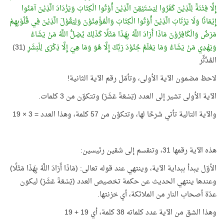
إِلَّا فِتْنَةً لِلَّذِيْنَ كَفَرُوا لِيَسْتَيْقِنَ الَّذِيْنَ أُوْتُوا الْكِتَابَ وَيَزْدَادَ الَّذِيْنَ آمَنُوا
إِيْمَانًا وَلَا يَرْتَابَ الَّذِيْنَ أُوْتُوا الْكِتَابَ وَالْمُؤْمِنُوْنَ وَلِيَقُوْلَ الَّذِيْنَ فِي قُلُوْبِهِمْ
مَرَضٌ وَالْكَافِرُوْنَ مَاذَا أَرَادَ اللَّهُ بِهَذَا مَثَلًا كَذَلِكَ يُضِلُّ اللَّهُ مَنْ يَشَاءُ
وَيَهْدِي مَنْ يَشَاءُ وَمَا يَعْلَمُ جُنُوْدَ رَبِّكَ إِلَّا هُوَ وَمَا هِيَ إِلَّا ذِكْرَى لِلْبَشَرِ
(31)
المُدَّثِّر
لاحظ مضمون الآية الأولى، وتأمّل رقم الآية الثانية!
الآية الأولى تشير إلى العدد (تِسْعَةَ عَشَرَ) وتتكوّن من 3 كلمات.
والآية التالية تأتي شرحًا لها، وتتكوّن من 57 كلمة، وهذا العدد = 3 × 19
هذه الآية رقمها 31، وتنقسم إلى شقين رئيسين:
الأوّل يبدأ ببداية الآية، وينتهي عند قوله تعالى: (مَاذَا أَرَادَ اللَّهُ بِهَذَا مَثَلًا)
وعندها ينتهي الحديث عن حكمة تخصيص العدد (تِسْعَةَ عَشَرَ) ليكون
عدّة أصحاب النار من الملائكة، أي خزنتها.
وهذا الشق من الآية عدد كلماته 38 كلمة، أي 19 + 19