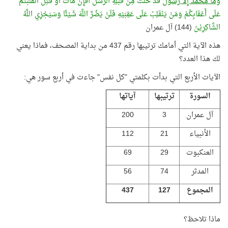
وَمَا مُحَمَّدٌ إِلَّا رَسُوْلٌ
قَدْ خَلَتْ مِنْ قَبْلِهِ الرُّسُلُ أَفَإِنْ مَاتَ أَوْ قُتِلَ انْقَلَبْتُمْ
عَلَى أَعْقَابِكُمْ وَمَنْ يَنْقَلِبْ عَلَى عَقِبَيْهِ فَلَنْ يَضُرَّ اللَّهَ شَيْئًا وَسَيَجْزِي اللَّهُ
الشَّاكِرِيْنَ
(144) آل عمران
هذه الآية التي أمامك ترتيبها رقم 437 من بداية المصحف، فماذا يعني
لك هذا العدد؟
الآيات الأربع التي بدأت بكلمتي "كل نفس" جاءت في أربع سور هي:
السورة
ترتيبها
آياتها
آل عمران
3
200
الأنبياء
21
112
العنكبوت
29
69
المدثر
74
56
المجموع
127
437
ماذا تلاحظ؟