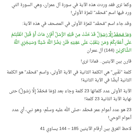
وكما ترى فقد وردت هذه الآية في سورة آل عمران، وهي السورة التي
ورد فيها اسم "مُحمَّد" للمرّة الأولى!
وقد جاء اسم "مُحمَّد" للمرّة الأولى في المصحف في هذه الآية:
وَمَا مُحَمَّدٌ إِلَّا رَسُوْلٌ
قَدْ خَلَتْ مِنْ قَبْلِهِ الرُّسُلُ أَفَإِنْ مَاتَ أَوْ قُتِلَ انْقَلَبْتُمْ
عَلَى أَعْقَابِكُمْ وَمَنْ يَنْقَلِبْ عَلَى عَقِبَيْهِ فَلَنْ يَضُرَّ اللَّهَ شَيْئًا وَسَيَجْزِي اللَّهُ
الشَّاكِرِيْنَ
(144) آل عمران
قارن بين الآيتين.. فماذا ترى!
كلمة "نَفْسٍ" هي الكلمة الثانية في الآية الأولى، واسم "مُحمَّد" هو الكلمة
الثانية أيضًا في الآية الثانية!
الآية الأولى عدد كلماتها 23 كلمة وجاء بعد (وَمَا مُحَمَّدٌ إِلَّا رَسُولٌ) حتى
نهاية الآية الثانية 23 كلمة!
23 هو عدد أعوام عمر مُحمَّد -صلى الله عليه وسلّم- وهو نبي، أي عدد
أعوام الوحي!
لاحظ الفرق بين أرقام الآيتين 185 – 144 يساوي 41