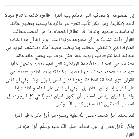
إن المنظومة الإحصائية التي تحكم بنية القرآن ظاهرة قائمة لا تدع مجالًا
لأحد لإنكارها، وهي بكل تأكيد تخرج عن دائرة ما يسميه بعضهم لطائف
أو تناسقات عددية، وتدخل في نطاق المُعجزة، بل هي أعجب عجائب
القرآن وأكثر تشابكًا من أي منظومة عرفها البشر. وإن القرآن هو الكتاب
المبارك الذي لا تنقضي عجائبه ولا ينضب معينه أبدًا، وتتكشف المزيد من
عجائبه كلما نظرت فيه ونهلت منه. فكل حرف فيه يخفي خلفه عالمًا
متكاملًا من العجائب والأنظمة الرياضية التي نفهم بعضها ونجهل جُلّها،
فهو مبارك بتجدد عجائبه عبر العصور، وكلما تطورت العلوم اقتربت من
القرآن، فهو الحقيقة المطلقة، وهو الفصل ليس بالهزل، ولا ينبغي أن يُثنى
على القرآن إذا وافق العلم، بل ينبغي أن يُثنى على العلم والعلماء إذا
وافقوا القرآن، وليس العجيب أن يكون القرآن مُعجزًا في كل الوجوه، بل
العجيب ألا يكون كذلك، فهو كتاب الله وكفى.
لقد تحدّد أجل مُحمَّد -صلى الله عليه وسلّم- من أوّل ذكر له في القرآن!
والآن تأمّل معي أين ورد مُحمَّد -صلى الله عليه وسلّم- أوّل مرّة في
القرآن: