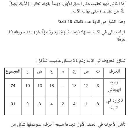
أما الثاني فهو تعقيب على الشق الأوّل، ويبدأ بقوله تعالى: (كَذَلِكَ يُضِلُّ
اللَّهُ مَن يَشَاء..) حتى نهاية الآية.
وهذا الشق من الآية عدد كلماته 19 كلمة!
قوله تعالى في الآية نفسها: (وَمَا يَعْلَمُ جُنُودَ رَبِّكَ إِلَّا هُوَ) عدد حروفه 19
حرفًا!
تتكرّر الحروف في الآية رقم 31 بشكل عجيب، فتأمّل:
الحرف
ت
س
ع
ة
ع
ش
ر
المجموع
ترتيبه
74
10
13
18
-
18
12
3
الهجائي
تكراره في
31
9
3
4
2
4
1
8
الآية
تأمّل الأحرف في الصف الأول تجدها سبعة أحرف، يتوسطها شكل من