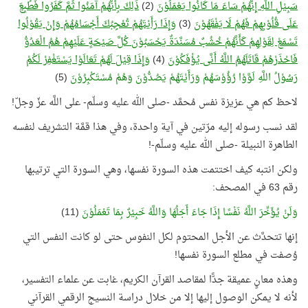
سَبِيْلِ اللَّهِ إِنَّهُمْ سَاءَ مَا كَانُوا يَعْمَلُوْنَ
(2)
ذَلِكَ بِأَنَّهُمْ آمَنُوا ثُمَّ كَفَرُوا فَطُبِعَ
عَلَى قُلُوْبِهِمْ فَهُمْ لَا يَفْقَهُوْنَ
(3)
وَإِذَا رَأَيْتَهُمْ تُعْجِبُكَ أَجْسَامُهُمْ وَإِنْ يَقُوْلُوا
تَسْمَعْ لِقَوْلِهِمْ كَأَنَّهُمْ خُشُبٌ مُسَنَّدَةٌ يَحْسَبُوْنَ كُلَّ صَيْحَةٍ عَلَيْهِمْ هُمُ الْعَدُوُّ
فَاحْذَرْهُمْ قَاتَلَهُمُ اللَّهُ أَنَّى يُؤْفَكُوْنَ
(4)
وَإِذَا قِيْلَ لَهُمْ تَعَالَوْا يَسْتَغْفِرْ لَكُمْ
رَسُوْلُ
اللَّهِ لَوَّوْا رُؤُوْسَهُمْ وَرَأَيْتَهُمْ يَصُدُّوْنَ وَهُمْ مُسْتَكْبِرُوْنَ
(5)
لاحظ كم هي عزيزة نفس مُحمَّد -صلى الله عليه وسلّم- على اللَّه عزّ وجلّ!
لقد نسب رسوله إليه مرّتين في آية واحدة، وفي هذا قمَّة التشريف لنفسه
الطاهرة النبيلة -صلى الله عليه وسلّم-!
ولكن انتبه كيف اختتمت هذه السورة نفسها، وهي السورة التي ترتيبها
رقم 63 في المصحف:
وَلَنْ يُؤَخِّرَ اللَّهُ نَفْسًا إِذَا جَاءَ أَجَلُهَا وَاللَّهُ خَبِيْرٌ بِمَا تَعْمَلُوْنَ
(11)
إنها تتحدَّث عن الأجل المحتوم لكل النفوس حتى لو كانت النفس التي
وُصفت في مطلع السورة نفسها!
وهذه معانٍ عميقة جدًّا لمقاصد القرآن الكريم، غابت عن علماء التفسير،
لأنه لا يمكن الوصول إليها إلا من خلال دراسة النسيج الرقمي القرآني