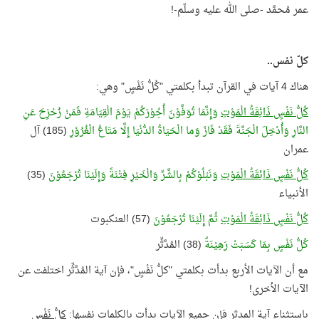
عمر مُحمَّد -صلى الله عليه وسلّم-!
كلّ نفس..
هناك 4 آيات في القرآن تبدأ بكلمتي "كُلُّ نَفْسٍ" وهي:
كُلُّ نَفْسٍ ذَائِقَةُ الْمَوْتِ
وَإِنَّمَا تُوَفَّوْنَ أُجُوْرَكُمْ يَوْمَ الْقِيَامَةِ فَمَنْ زُحْزِحَ عَنِ
النَّارِ وَأُدْخِلَ الْجَنَّةَ فَقَدْ فَازَ وَما الْحَيَاةُ الدُّنْيَا إِلَّا مَتَاعُ الْغُرُوْرِ
(185) آل
عمران
كُلُّ نَفْسٍ ذَائِقَةُ الْمَوْتِ
وَنَبْلُوْكُمْ بِالشَّرِّ وَالْخَيْرِ فِتْنَةً وَإِلَيْنَا تُرْجَعُوْنَ
(35)
الأنبياء
كُلُّ نَفْسٍ ذَائِقَةُ الْمَوْتِ
ثُمَّ إِلَيْنَا تُرْجَعُوْنَ
(57) العنكبوت
كُلُّ نَفْسٍ بِمَا كَسَبَتْ رَهِيْنَةٌ
(38) المُدَّثِّر
مع أن الآيات الأربع بدأت بكلمتي "كلُّ نَفْسٍ"، فإن آية المُدَّثِّر اختلفت عن
الآيات الأخرى!
باستثناء آية المدثر فإن جميع الآيات بدأت بالكلمات نفسها:
كلُّ نَفْسٍ