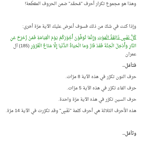
وهذا هو مجموع تكرار أحرف "مُحمَّد" ضمن الحروف المقطّعة!
وإذا كنت في شكّ من ذلك فسوف أعرض عليك الآية مرّة أخرى:
كُلُّ نَفْسٍ ذَائِقَةُ الْمَوْتِ
وَإِنَّمَا تُوَفَّوْنَ أُجُوْرَكُمْ يَوْمَ الْقِيَامَةِ فَمَنْ زُحْزِحَ عَنِ
النَّارِ وَأُدْخِلَ الْجَنَّةَ فَقَدْ فَازَ وَما الْحَيَاةُ الدُّنْيَا إِلَّا مَتَاعُ الْغُرُوْرِ
(185) آل
عمران
فتأمّل..
حرف النون تكرّر في هذه الآية 8 مرّات.
حرف الفاء تكرّر في هذه الآية 5 مرّات.
حرف السين تكرّر في هذه الآية مرّة واحدة.
هذه الأحرف الثلاثة هي أحرف كلمة "نَفْسٍ" وقد تكرّرت في الآية 14 مرّة.
وتأمّل..