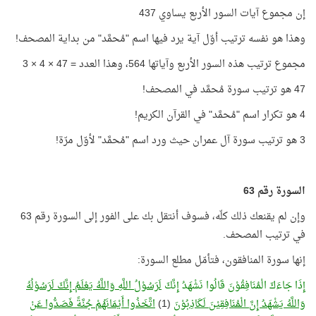
إن مجموع آيات السور الأربع يساوي 437
وهذا هو نفسه ترتيب أوّل آية يرد فيها اسم "مُحمَّد" من بداية المصحف!
مجموع ترتيب هذه السور الأربع وآياتها 564، وهذا العدد = 47 × 4 × 3
47 هو ترتيب سورة مُحمَّد في المصحف!
4 هو تكرار اسم "مُحمَّد" في القرآن الكريم!
3 هو ترتيب سورة آل عمران حيث ورد اسم "مُحمَّد" لأوّل مرّة!
السورة رقم 63
وإن لم يقنعك ذلك كلّه، فسوف أنتقل بك على الفور إلى السورة رقم 63
في ترتيب المصحف.
إنها سورة المنافقون، فتأمّل مطلع السورة:
إِذَا جَاءَكَ الْمُنَافِقُوْنَ قَالُوا نَشْهَدُ إِنَّكَ
لَرَسُوْلُ اللَّهِ وَاللَّهُ يَعْلَمُ إِنَّكَ لَرَسُوْلُهُ
وَاللَّهُ يَشْهَدُ إِنَّ الْمُنَافِقِيْنَ لَكَاذِبُوْنَ
(1)
اتَّخَذُوا أَيْمَانَهُمْ جُنَّةً فَصَدُّوا عَنْ