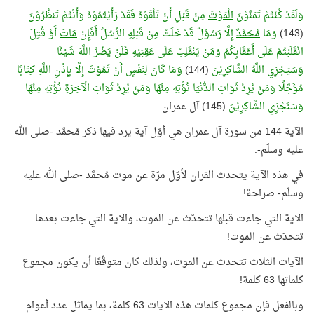
وَلَقَدْ كُنْتُمْ تَمَنَّوْنَ
الْمَوْتَ
مِنْ قَبْلِ أَنْ تَلْقَوْهُ فَقَدْ رَأَيْتُمُوْهُ وَأَنْتُمْ تَنظُرُوْنَ
(143)
وَمَا
مُحَمَّدٌ
إِلَّا رَسُوْلٌ قَدْ خَلَتْ مِنْ قَبْلِهِ الرُّسُلُ أَفَإِنْ
مَاتَ
أَوْ قُتِلَ
انْقَلَبْتُمْ عَلَى أَعْقَابِكُمْ وَمَنْ يَنْقَلِبْ عَلَى عَقِبَيْهِ فَلَنْ يَضُرَّ اللَّهَ شَيْئًا
وَسَيَجْزِي اللَّهُ الشَّاكِرِيْنَ
(144)
وَمَا كَانَ لِنَفْسٍ أَنْ
تَمُوْتَ
إِلَّا بِإِذْنِ اللَّهِ كِتَابًا
مُؤَجَّلًا وَمَنْ يُرِدْ ثَوَابَ الدُّنْيَا نُؤْتِهِ مِنْهَا وَمَنْ يُرِدْ ثَوَابَ الْآخِرَةِ نُؤْتِهِ مِنْهَا
وَسَنَجْزِي الشَّاكِرِيْنَ
(145) آل عمران
الآية 144 من سورة آل عمران هي أوّل آية يرد فيها ذكر مُحمَّد -صلى الله
عليه وسلّم-.
في هذه الآية يتحدث القرآن لأوّل مرّة عن موت مُحمَّد -صلى الله عليه
وسلّم- صراحة!
الآية التي جاءت قبلها تتحدّث عن الموت، والآية التي جاءت بعدها
تتحدّث عن الموت!
الآيات الثلاث تتحدث عن الموت، ولذلك كان متوقّعًا أن يكون مجموع
كلماتها 63 كلمة!
وبالفعل فإن مجموع كلمات هذه الآيات 63 كلمة، بما يماثل عدد أعوام