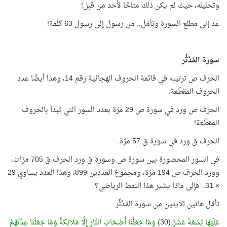
وتحليله، حيث لم يكن ذلك متاحًا لأحد من قبل!
عد إلى مطلع السورة وتأمّل.. من رسول إلى رسول 63 كلمة!
سورة المُدَّثِّر
الحرف ص ترتيبه في قائمة الحروف الهجائية رقم 14، وهذا أيضًا عدد
الحروف المقطّعة.
الحرف ص ورد في سورة ص 29 مرّة بعدد السور التي تبدأ بالحروف
المقطّعة!
الحرف ق ورد في سورة ق 57 مرّة.
في السور المحصورة بين سورة ص وسورة ق ورد الحرف ق 705 مرّات،
وورد الحرف ص 194 مرّة، ومجموع العددين 899، وهذا العدد يساوي 29
× 31.. فإلى ماذا يشير هذا النمط الرياضي؟
تأمّل هاتين الآيتين من سورة المُدَّثِّر:
عَلَيْهَا تِسْعَةَ عَشَرَ
(30)
وَمَا جَعَلْنَا أَصْحَابَ النَّارِ إِلَّا مَلَائِكَةً وَمَا جَعَلْنَا عِدَّتَهُمْ