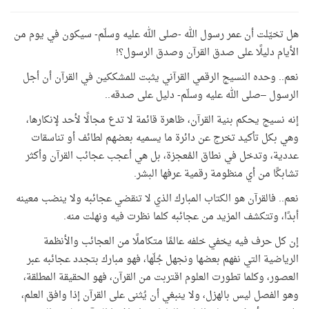
هل تخيّلت أن عمر رسول الله -صلى الله عليه وسلّم- سيكون في يوم من
الأيام دليلًا على صدق القرآن وصدق الرسول؟!
نعم.. وحده النسيج الرقمي القرآني يثبت للمشككين في القرآن أن أجل
الرسول –صلى الله عليه وسلّم- دليل على صدقه..
إنه نسيج يحكم بنية القرآن، ظاهرة قائمة لا تدع مجالًا لأحد لإنكارها،
وهي بكل تأكيد تخرج عن دائرة ما يسميه بعضهم لطائف أو تناسقات
عددية، وتدخل في نطاق المُعجزة، بل هي أعجب عجائب القرآن وأكثر
تشابكًا من أي منظومة رقمية عرفها البشر.
نعم.. فالقرآن هو الكتاب المبارك الذي لا تنقضي عجائبه ولا ينضب معينه
أبدًا، وتتكشف المزيد من عجائبه كلما نظرت فيه ونهلت منه.
إن كل حرف فيه يخفي خلفه عالمًا متكاملًا من العجائب والأنظمة
الرياضية التي نفهم بعضها ونجهل جُلّها، فهو مبارك بتجدد عجائبه عبر
العصور، وكلما تطورت العلوم اقتربت من القرآن، فهو الحقيقة المطلقة،
وهو الفصل ليس بالهزل، ولا ينبغي أن يُثنى على القرآن إذا وافق العلم،