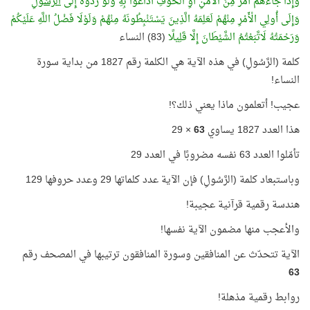
وَإِذَا جَاءَهُمْ أَمْرٌ مِنَ الْأَمْنِ أَوِ الْخَوْفِ أَذَاعُوا بِهِ وَلَوْ رَدُّوهُ إِلَى
الرَّسُولِ
وَإِلَى أُولِي الْأَمْرِ مِنْهُمْ لَعَلِمَهُ الَّذِينَ يَسْتَنْبِطُونَهُ مِنْهُمْ وَلَوْلَا فَضْلُ اللَّهِ عَلَيْكُمْ
وَرَحْمَتُهُ لَاتَّبَعْتُمُ الشَّيْطَانَ إِلَّا قَلِيلًا
(83) النساء
كلمة (الرَّسُولِ) في هذه الآية هي الكلمة رقم 1827 من بداية سورة
النساء!
عجيب! أتعلمون ماذا يعني ذلك؟!
هذا العدد 1827 يساوي
63
× 29
تأمّلوا العدد 63 نفسه مضروبًا في العدد 29
وباستبعاد كلمة (الرَّسُولِ) فإن الآية عدد كلماتها 29 وعدد حروفها 129
هندسة رقمية قرآنية عجيبة!
والأعجب منها مضمون الآية نفسها!
الآية تتحدّث عن المنافقين وسورة المنافقون ترتيبها في المصحف رقم
63
روابط رقمية مذهلة!