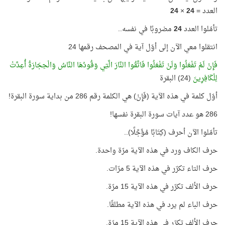
العدد =
24
×
24
تأمّلوا العدد
24
مضروبًا في نفسه..
انتقلوا معي الآن إلى أوّل آية في المصحف رقمها 24
فَإِنْ لَمْ تَفْعَلُوا وَلَنْ تَفْعَلُوا فَاتَّقُوا النَّارَ الَّتِي وَقُودُهَا النَّاسُ وَالْحِجَارَةُ أُعِدَّتْ
لِلْكَافِرِينَ
(24) البقرة
أوّل كلمة في هذه الآية (فَإِنْ) هي الكلمة رقم 286 من بداية سورة البقرة!
286 هو عدد آيات سورة البقرة نفسها!
تأمّلوا الآن أحرف (كِتَابًا مُؤَجَّلًا)..
حرف الكاف ورد في هذه الآية مرّة واحدة.
حرف التاء تكرّر في هذه الآية 5 مرّات.
حرف الألف تكرّر في هذه الآية 15 مرّة.
حرف الباء لم يرد في هذه الآية مطلقًا.
حرف الألف تكرّر في هذه الآية 15 مرّة.