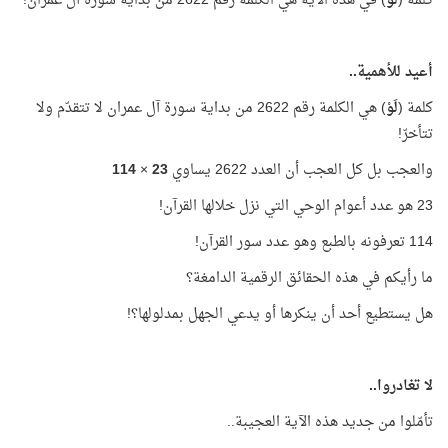
كلمة (
لَوْ
) في هذه الآية هي الكلمة رقم 2622 من بداية سورة آل عمران!
أعيد للأهمية..
كلمة (
لَوْ
) هي الكلمة رقم 2622 من بداية سورة آل عمران لا تتقدّم ولا
تتأخرّ!
والعجب بل كل العجب أن العدد 2622 يساوي
23
×
114
23 هو عدد أعوام الوحي التي نزل خلالها القرآن!
114 تعرفونه بالطبع وهو عدد سور القرآن!
ما رأيكم في هذه الحقائق الرقمية الدامغة؟
هل يستطيع أحد أن ينكرها أو يدعي الجهل بمدلولها؟!
لا تغادروا..
تأمّلوا من جديد هذه الآية العجيبة..