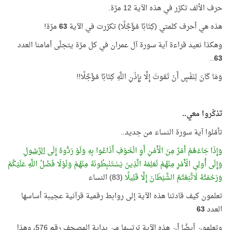
حرف الألف تكرّر في هذه الآية 12 مرّة.
هذه هي أحرف كلمتي (كِتَابًا مُؤَجَّلًا) تكرّرت في الآية
63
مرّة!
وهكذا نعيد قراءة آية سورة آل عمران في كل مرّة يتجلّى أمامنا العدد
..
63
وَمَا كَانَ لِنَفْسٍ أَنْ تَمُوتَ إِلَّا بِإِذْنِ اللَّهِ كِتَابًا مُؤَجَّلًا!!
تذكّروا معي..
تأمّلوا آية سورة النساء من جديد..
وَإِذَا جَاءَهُمْ أَمْرٌ مِنَ الْأَمْنِ أَوِ الْخَوْفِ أَذَاعُوا بِهِ وَلَوْ رَدُّوهُ إِلَى
الرَّسُولِ
وَإِلَى أُولِي الْأَمْرِ مِنْهُمْ لَعَلِمَهُ الَّذِينَ يَسْتَنْبِطُونَهُ مِنْهُمْ وَلَوْلَا فَضْلُ اللَّهِ عَلَيْكُمْ
وَرَحْمَتُهُ لَاتَّبَعْتُمُ الشَّيْطَانَ إِلَّا قَلِيلًا
(83) النساء
تعلمون كيف قادتنا هذه الآية إلى روابط رقمية قرآنية عجيبة أساسها
العدد
63
وتعلمون أيضًا أن هذه الآية ترتيبها من بداية المصحف رقم 576، وهذا