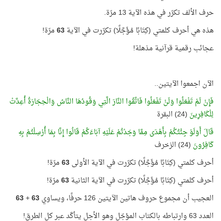
حرف الألف تكرّر في هذه الآية 13 مرّة.
هذه هي أحرف كلمتي (كِتَابًا مُؤَجَّلًا) تكرّرت في الآية
63
مرّة!
عجائب رقمية قرآنية مذهلة!
الآن اجمعوا الآيتين..
فَإِنْ لَمْ تَفْعَلُوا وَلَنْ تَفْعَلُوا فَاتَّقُوا النَّارَ الَّتِي وَقُودُهَا النَّاسُ وَالْحِجَارَةُ أُعِدَّتْ
لِلْكَافِرِينَ
(24) البقرة
قَالَ أَوَلَوْ جِئْتُكُمْ بِأَهْدَى مِمَّا وَجَدْتُمْ عَلَيْهِ آبَاءَكُمْ قَالُوا إِنَّا بِمَا أُرْسِلْتُمْ بِهِ
كَافِرُونَ
(24) الزخرف
أحرف كلمتي (كِتَابًا مُؤَجَّلًا) تكرّرت في الآية الأولى
63
مرّة!
أحرف كلمتي (كِتَابًا مُؤَجَّلًا) تكرّرت في الآية الثانية
63
مرّة!
العجيب أن مجموع حروف هاتين الآيتين 126 حرفًا، ويساوي
63
+
63
العدد 63 وارتباطه بالكتاب المؤجّل وهو الأجل يتأكّد عبر كل الطرق!