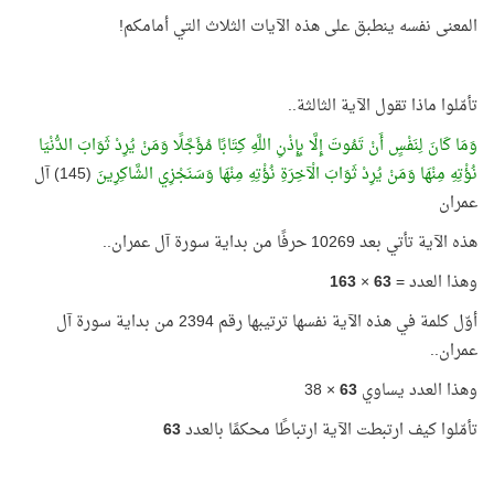
المعنى نفسه ينطبق على هذه الآيات الثلاث التي أمامكم!
تأمّلوا ماذا تقول الآية الثالثة..
وَمَا كَانَ لِنَفْسٍ أَنْ تَمُوتَ إِلَّا بِإِذْنِ اللَّهِ كِتَابًا مُؤَجَّلًا وَمَنْ يُرِدْ ثَوَابَ الدُّنْيَا
نُؤْتِهِ مِنْهَا وَمَنْ يُرِدْ ثَوَابَ الْآخِرَةِ نُؤْتِهِ مِنْهَا وَسَنَجْزِي الشَّاكِرِينَ
(145) آل
عمران
هذه الآية تأتي بعد 10269 حرفًا من بداية سورة آل عمران..
وهذا العدد =
63
×
163
أوّل كلمة في هذه الآية نفسها ترتيبها رقم 2394 من بداية سورة آل
عمران..
وهذا العدد يساوي
63
× 38
تأمّلوا كيف ارتبطت الآية ارتباطًا محكمًا بالعدد
63