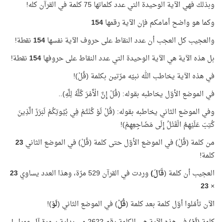
وبذلك فهي الآية الوحيدة التي عدد كلماتها 75 كلمة في القرآن كله!
وكما هو واضح أمامكم فإن الآية رقمها
154
والعجيب كل العجب أن عدد النقاط على حروف الآية نفسها
154
نقطة!
بل هذه الآية هي الآية الوحيدة التي عدد النقاط على حروفها
154
نقطة!
في هذه الآية يخاطب الله نبيّه مرّتين بكلمة (قُلْ)!
في الموضع الأوّل يخاطبه بقوله: (قُلْ إِنَّ الْأَمْرَ كُلَّهُ لِلَّهِ)..
وفي الموضع الثاني يخاطبه بقوله: (قُلْ لَوْ كُنْتُمْ فِي بُيُوتِكُمْ لَبَرَزَ الَّذِينَ
كُتِبَ عَلَيْهِمُ الْقَتْلُ إِلَى مَضَاجِعِهِمْ)!
من كلمة (قُلْ) في الموضع الأوّل حتى كلمة (قُلْ) في الموضع الثاني
23
كلمة!
العجيب أن كلمة (
قَالَ)
وردت في القرآن 529 مرّة، وهذا العدد يساوي
23
23
×
الآن تأمّلوا أوّل كلمة بعد كلمة (
قُلْ
) في الموضع الثاني (
لَوْ
)!