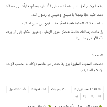
وهكذا يكون أجل النبي مُحمَّد – صلى الله عليه وسلّم- دليلًا على صدقه!
دمت طيبًا حيًّا وميّتًا يا سيدي وحبيبي يا رسول الله..
ودامت ذكراك العطرة باقية تعطَّر هذا الكون إلى حين اندثاره..
بل دامت رسالتك خالدة تتحدَّى مرور الزمان، وتغيير المكان إلى أن يرث
الله الأرض وما عليها.
---------------------------
المصدر:
مصحف المدينة المنَّورة برواية حفص عن عاصم (وكلماته بحسب قواعد
الإملاء الحديثة).
17.4K عدد الزيارات
28 إعجابات
0 تعليقات
373 تحميل
موت النبي صلى الله عليه وسلم
الإعجاز العددي