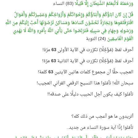
وَرَحْمَتُهُ لَاتَّبَعْتُمُ الشَّيْطَانَ إِلَّا قَلِيلًا
(83) النساء
قُلْ إِنْ كَانَ آبَاؤُكُمْ وَأَبْنَاؤُكُمْ وَإِخْوَانُكُمْ وَأَزْوَاجُكُمْ وَعَشِيرَتُكُمْ وَأَمْوَالٌ
اقْتَرَفْتُمُوهَا وَتِجَارَةٌ تَخْشَوْنَ كَسَادَهَا وَمَسَاكِنُ تَرْضَوْنَهَا أَحَبَّ إِلَيْكُمْ مِنَ اللَّهِ
وَرَسُولِهِ وَجِهَادٍ فِي سَبِيلِهِ فَتَرَبَّصُوا حَتَّى يَأْتِيَ اللَّهُ بِأَمْرِهِ وَاللَّهُ لَا يَهْدِي
الْقَوْمَ الْفَاسِقِينَ
(24) التوبة
أحرف لفظ (مُؤَجَّلًا) تكرّرت في الآية الأولى
63
مرّة!
أحرف لفظ (مُؤَجَّلًا) تكرّرت في الآية الثانية
63
مرّة!
العجيب حقًّا أن مجموع كلمات هاتين الآيتين
63
كلمة!
سبحان الله! تأمّلوا هذا النسيج الرقمي القرآني العجيب!
تأمّلوا كيف يكون أجل الحبيب دليلًا على صدقه!!
أتريدون ما هو أعجب من ذلك كله؟
تأمّلوا إذًا آية سورة النساء من جديد..