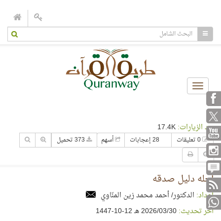
Toggle
navigation
عدد الزيارات:
17.4K
0 تعليقات
28 إعجابات
أسهم
373 تحميل
أجله دليل صدقه
إعداد:
الدكتور/ أحمد محمد زين المنّاوي
آخر تحديث:
30‏/03‏/2026 هـ 12-10-1447