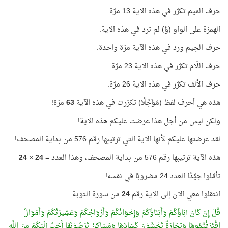
حرف الميم تكرّر في هذه الآية 13 مرّة.
الهمزة على الواو (ؤ) لم ترد في هذه الآية.
حرف الجيم ورد في هذه الآية مرّة واحدة.
حرف اللّام تكرّر في هذه الآية 23 مرّة.
حرف الألف تكرّر في هذه الآية 26 مرّة.
هذه هي أحرف لفظ (مُؤَجَّلًا) تكرّرت في هذه الآية
63
مرّة!
ولكن ليس من أجل هذا عرضت عليكم هذه الآية!
لقد عرضتها عليكم لأنها الآية التي ترتيبها رقم 576 من بداية المصحف!
هذه الآية ترتيبها رقم 576 من بداية المصحف، وهذا العدد =
24
×
24
تأمّلوا جيِّدًا العدد 24 مضروبًا في نفسه!
انتقلوا معي الآن إلى الآية رقم
24
من سورة التوبة..
قُلْ إِنْ كَانَ آبَاؤُكُمْ وَأَبْنَاؤُكُمْ وَإِخْوَانُكُمْ وَأَزْوَاجُكُمْ وَعَشِيرَتُكُمْ وَأَمْوَالٌ
اقْتَرَفْتُمُوهَا وَتِجَارَةٌ تَخْشَوْنَ كَسَادَهَا وَمَسَاكِنُ تَرْضَوْنَهَا أَحَبَّ إِلَيْكُمْ مِنَ اللَّهِ