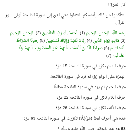
كل الطرق!
لتتأكّدوا من ذلك بأنفسكم، انتقلوا معي الآن إلى سورة الفاتحة أولى سور
القرآن..
بِسْمِ اللَّهِ الرَّحْمَنِ الرَّحِيمِ
(1)
الْحَمْدُ لِلَّهِ رَبِّ الْعَالَمِينَ
(2)
الرَّحْمَنِ الرَّحِيمِ
(3)
مَالِكِ يَوْمِ الدِّينِ
(4)
إِيَّاكَ نَعْبُدُ وَإِيَّاكَ نَسْتَعِينُ
(5)
اِهْدِنَا الصِّرَاطَ
الْمُسْتَقِيمَ
(6)
صِرَاطَ الَّذِينَ أَنْعَمْتَ عَلَيْهِمْ غَيْرِ الْمَغْضُوبِ عَلَيْهِمْ وَلَا
الضَّالِّينَ
(7)
حرف الميم تكرّر في سورة الفاتحة 15 مرّة.
الهمزة على الواو (ؤ) لم ترد في سورة الفاتحة.
حرف الجيم لم يرد في سورة الفاتحة مطلقًا.
حرف اللّام تكرّر في سورة الفاتحة 22 مرّة.
حرف الألف تكرّر في سورة الفاتحة 26 مرّة.
هذه هي أحرف لفظ (مُؤَجَّلًا) تكرّرت في سورة الفاتحة
63
مرّة!
63
هو عمر مُحمَّد -صلى الله عليه وسلّم-!