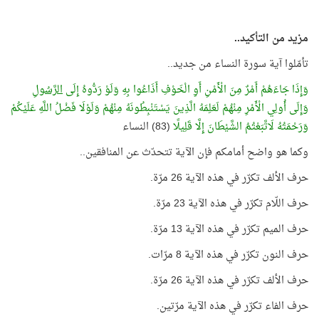
مزيد من التأكيد..
تأمّلوا آية سورة النساء من جديد..
وَإِذَا جَاءَهُمْ أَمْرٌ مِنَ الْأَمْنِ أَوِ الْخَوْفِ أَذَاعُوا بِهِ وَلَوْ رَدُّوهُ إِلَى
الرَّسُولِ
وَإِلَى أُولِي الْأَمْرِ مِنْهُمْ لَعَلِمَهُ الَّذِينَ يَسْتَنْبِطُونَهُ مِنْهُمْ وَلَوْلَا فَضْلُ اللَّهِ عَلَيْكُمْ
وَرَحْمَتُهُ لَاتَّبَعْتُمُ الشَّيْطَانَ إِلَّا قَلِيلًا
(83) النساء
وكما هو واضح أمامكم فإن الآية تتحدّث عن المنافقين..
حرف الألف تكرّر في هذه الآية 26 مرّة.
حرف اللّام تكرّر في هذه الآية 23 مرّة.
حرف الميم تكرّر في هذه الآية 13 مرّة.
حرف النون تكرّر في هذه الآية 8 مرّات.
حرف الألف تكرّر في هذه الآية 26 مرّة.
حرف الفاء تكرّر في هذه الآية مرّتين.