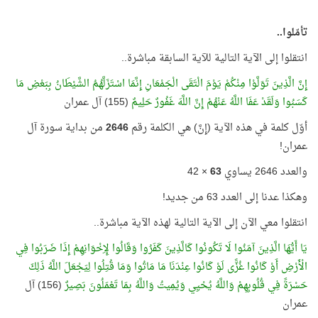
تأمّلوا..
انتقلوا إلى الآية التالية للآية السابقة مباشرة..
إِنَّ الَّذِينَ تَوَلَّوْا مِنْكُمْ يَوْمَ الْتَقَى الْجَمْعَانِ إِنَّمَا اسْتَزَلَّهُمُ الشَّيْطَانُ بِبَعْضِ مَا
كَسَبُوا وَلَقَدْ عَفَا اللَّهُ عَنْهُمْ إِنَّ اللَّهَ غَفُورٌ حَلِيمٌ
(155) آل عمران
أوّل كلمة في هذه الآية (إِنَّ) هي الكلمة رقم
2646
من بداية سورة آل
عمران!
والعدد 2646 يساوي
63
× 42
وهكذا عدنا إلى العدد 63 من جديد!
انتقلوا معي الآن إلى الآية التالية لهذه الآية مباشرة..
يَا أَيُّهَا الَّذِينَ آمَنُوا لَا تَكُونُوا كَالَّذِينَ كَفَرُوا وَقَالُوا لِإِخْوَانِهِمْ إِذَا ضَرَبُوا فِي
الْأَرْضِ أَوْ كَانُوا غُزًّى لَوْ كَانُوا عِنْدَنَا مَا مَاتُوا وَمَا قُتِلُوا لِيَجْعَلَ اللَّهُ ذَلِكَ
حَسْرَةً فِي قُلُوبِهِمْ وَاللَّهُ يُحْيِي وَيُمِيتُ وَاللَّهُ بِمَا تَعْمَلُونَ بَصِيرٌ
(156) آل
عمران