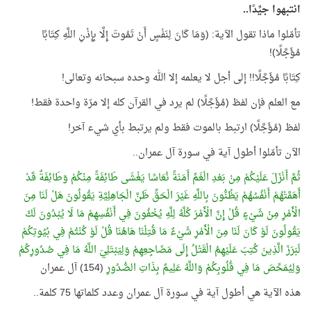
انتبهوا جيِّدًا..
تأمّلوا ماذا تقول الآية: (وَمَا كَانَ لِنَفْسٍ أَنْ تَمُوتَ إِلَّا بِإِذْنِ اللَّهِ كِتَابًا
مُؤَجَّلًا)!
كِتَابًا مُؤَجَّلًا!! إلى أجل لا يعلمه إلا الله وحده سبحانه وتعالى!
مع العلم فإن لفظ (مُؤَجَّلًا) لم يرد في القرآن كله إلا مرّة واحدة فقط!
لفظ (مُؤَجَّلًا) ارتبط بالموت فقط ولم يرتبط بأي شيء آخر!
الآن تأمّلوا أطول آية في سورة آل عمران..
ثُمَّ أَنْزَلَ عَلَيْكُمْ مِنْ بَعْدِ الْغَمِّ أَمَنَةً نُعَاسًا يَغْشَى طَائِفَةً مِنْكُمْ وَطَائِفَةٌ قَدْ
أَهَمَّتْهُمْ أَنْفُسُهُمْ يَظُنُّونَ بِاللَّهِ غَيْرَ الْحَقِّ ظَنَّ الْجَاهِلِيَّةِ يَقُولُونَ هَلْ لَنَا مِنَ
الْأَمْرِ مِنْ شَيْءٍ قُلْ إِنَّ الْأَمْرَ كُلَّهُ لِلَّهِ يُخْفُونَ فِي أَنْفُسِهِمْ مَا لَا يُبْدُونَ لَكَ
يَقُولُونَ لَوْ كَانَ لَنَا مِنَ الْأَمْرِ شَيْءٌ مَا قُتِلْنَا هَاهُنَا قُلْ لَوْ كُنْتُمْ فِي بُيُوتِكُمْ
لَبَرَزَ الَّذِينَ كُتِبَ عَلَيْهِمُ الْقَتْلُ إِلَى مَضَاجِعِهِمْ وَلِيَبْتَلِيَ اللَّهُ مَا فِي صُدُورِكُمْ
وَلِيُمَحِّصَ مَا فِي قُلُوبِكُمْ وَاللَّهُ عَلِيمٌ بِذَاتِ الصُّدُورِ
(154) آل عمران
هذه الآية هي أطول آية في سورة آل عمران وعدد كلماتها 75 كلمة..