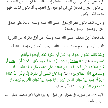
بل ينبغي أن يُثنى على العلم والعلماء إذا وافقوا القرآن، وليس العجيب
أن يكون القرآن مُعجزًا في كل الوجوه، بل العجيب ألا يكون كذلك، فهو
كتاب الله.. وكفى..
والآن.. كيف يكون عمر الرسول -صلى الله عليه وسلم- دليلاً على صدق
القرآن وصدق الرسول نفسه؟!
لقد تحدّد أجل مُحمَّد -صلى الله عليه وسلّم- من أوّل ذكر له في القرآن!
تأمّلوا أين ورد اسم مُحمَّد -صلى الله عليه وسلّم- أوّل مرّة في القرآن..
وَلَقَدْ كُنْتُمْ تَمَنَّوْنَ
الْمَوْتَ
مِنْ قَبْلِ أَنْ تَلْقَوْهُ فَقَدْ رَأَيْتُمُوهُ وَأَنْتُمْ
تَنظُرُونَ
(143)
وَمَا
مُحَمَّدٌ
إِلَّا رَسُولٌ قَدْ خَلَتْ مِنْ قَبْلِهِ الرُّسُلُ أَفَإِنْ
مَاتَ
أَوْ
قُتِلَ انْقَلَبْتُمْ عَلَى أَعْقَابِكُمْ وَمَنْ يَنْقَلِبْ عَلَى عَقِبَيْهِ فَلَنْ يَضُرَّ اللَّهَ شَيْئًا
وَسَيَجْزِي اللَّهُ الشَّاكِرِينَ
(144)
وَمَا كَانَ لِنَفْسٍ أَنْ
تَمُوتَ
إِلَّا بِإِذْنِ اللَّهِ كِتَابًا
مُؤَجَّلًا وَمَنْ يُرِدْ ثَوَابَ الدُّنْيَا نُؤْتِهِ مِنْهَا وَمَنْ يُرِدْ ثَوَابَ الْآخِرَةِ نُؤْتِهِ مِنْهَا
وَسَنَجْزِي الشَّاكِرِينَ
(145) آل عمران
الآية 144 من سورة آل عمران هي أوّل آية يرد فيها ذكر مُحمَّد -صلى الله
عليه وسلّم-.