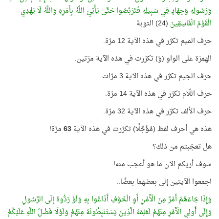
وَرَسُولِهِ وَجِهَادٍ فِي سَبِيلِهِ فَتَرَبَّصُوا حَتَّى يَأْتِيَ اللَّهُ بِأَمْرِهِ وَاللَّهُ لَا يَهْدِي
الْقَوْمَ الْفَاسِقِينَ
(24) التوبة
حرف الميم تكرّر في هذه الآية 12 مرّة.
الهمزة على الواو (ؤ) تكرّرت في هذه الآية مرّتين.
حرف الجيم تكرّر في هذه الآية 3 مرّات.
حرف اللّام تكرّر في هذه الآية 14 مرّة.
حرف الألف تكرّر في هذه الآية 32 مرّة.
هذه هي أحرف لفظ (مُؤَجَّلًا) تكرّرت في هذه الآية
63
مرّة!
هل تعجّبتم من ذلك؟
سوف أريكم الآن ما هو أعجب منه!
اجمعوا الآيتين إلى بعضهما بعضًا..
وَإِذَا جَاءَهُمْ أَمْرٌ مِنَ الْأَمْنِ أَوِ الْخَوْفِ أَذَاعُوا بِهِ وَلَوْ رَدُّوهُ إِلَى الرَّسُولِ
وَإِلَى أُولِي الْأَمْرِ مِنْهُمْ لَعَلِمَهُ الَّذِينَ يَسْتَنْبِطُونَهُ مِنْهُمْ وَلَوْلَا فَضْلُ اللَّهِ عَلَيْكُمْ