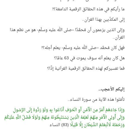
ما رأيكم في هذه الحقائق الرقمية الدامغة؟!
إلى المكذّبين بهذا القرآن..
وإلى الذين يزعمون أن مُحمَّدًا –صلى الله عليه وسلّم- هو من نظم هذا
القرآن..
فهل كان مُحمَّد –صلى الله عليه وسلّم- يعلم أجله؟!
هل كان يعلم أنه سوف يموت في 63 عامًا؟
فما تفسيركم لهذه الحقائق الرقمية القرآنية إذًا؟
إليكم الأعجب..
تأمّلوا هذه الآية من سورة النساء..
وَإِذَا جَاءَهُمْ أَمْرٌ مِنَ الْأَمْنِ أَوِ الْخَوْفِ أَذَاعُوا بِهِ وَلَوْ رَدُّوهُ إِلَى الرَّسُولِ
وَإِلَى أُولِي الْأَمْرِ مِنْهُمْ لَعَلِمَهُ الَّذِينَ يَسْتَنْبِطُونَهُ مِنْهُمْ وَلَوْلَا فَضْلُ اللَّهِ عَلَيْكُمْ
وَرَحْمَتُهُ لَاتَّبَعْتُمُ الشَّيْطَانَ إِلَّا قَلِيلًا
(83) النساء