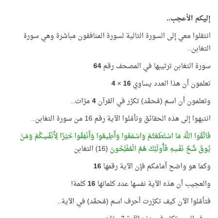
إليكم الأعجب..
انتقلوا معي إلى السورة التالية لسورة المنافقون مباشرة وهي سورة
التغابن..
سورة التغابن ترتيبها في المصحف رقم
64
تعلمون أن هذا العدد يساوي
16
×
4
وتعلمون أن اسم (مُحمَّد) تكرّر في القرآن
4
مرّات..
انتبهوا إلى هذه الحقائق وتأمّلوا الآية رقم 16 من سورة التغابن..
فَاتَّقُوا اللَّهَ مَا اسْتَطَعْتُمْ وَاسْمَعُوا وَأَطِيعُوا وَأَنْفِقُوا خَيْرًا لِأَنْفُسِكُمْ وَمَنْ
يُوقَ شُحَّ نَفْسِهِ فَأُولَئِكَ هُمُ الْمُفْلِحُونَ
(16) التغابن
وكما هو واضح أمامكم فإن الآية رقمها
16
والعجيب أن هذه الآية نفسها عدد كلماتها
16
كلمة!
فتأمّلوا الآن كيف تكرّرت أحرف اسم (مُحمَّد) في الآية..