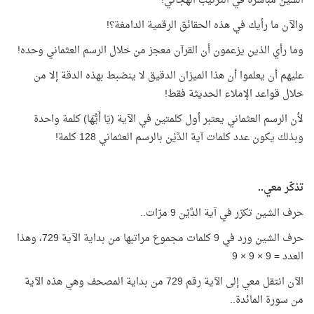
الشين مباشرة في الترتيب الهجائي!
والآن ما رأيك في هذه الحقائق الرقمية الدامغة؟!
وما رأي الذين يزعمون أن القرآن معجز من خلال الرسم العثماني وحده!
عليهم أن يعلموا أن هذا الميزان الدقيق لا ينضبط بهذه الدقة إلا من
خلال قواعد الإملاء الحديثة فقط!
لأن الرسم العثماني يعتبر أول كلمتين في الآية (يَا أَيُّهَا) كلمة واحدة
وبذلك يكون عدد كلمات آية الدَّيْن بالرسم العثماني 128 كلمة!
تذكّر معي..
حرف الشين تكرّر في آية الدَّيْن 9 مرّات..
حرف الشين ورد في 9 كلمات مجموع مراتبها من بداية الآية 729، وهذا
العدد = 9 × 9 × 9
الآن انتقل معي إلى الآية رقم 729 من بداية المصحف وهي هذه الآية
من سورة المائدة..