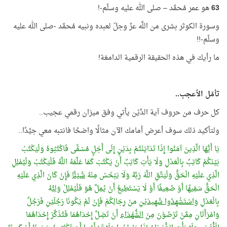
63
هو عمر مُحمَّد – صلى الله عليه وسلّم-!
وسورة الكوثر بشرى من اللَّه عزّ وجلّ لعبده ونبيه مُحمَّد -صلى الله عليه
وسلّم-!!
ما رأيك في هذه الحقيقة الرقمية الدامغة!
تأمّل الأعجب..
كل حرف من حروف آية الدَّيْن يأتي وفق ميزان رقمي عجيب..
ولتأكيد ذلك سوف أعرض أمامك الآن مثالًا واضحًا فانتبه معي جيِّدًا..
يَا أَيُّهَا الَّذِينَ آمَنُوا إِذَا تَدَايَنْتُمْ بِدَيْنٍ إِلَى أَجَلٍ مُسَمًّى فَاكْتُبُوهُ وَلْيَكْتُبْ
بَيْنَكُمْ كَاتِبٌ بِالْعَدْلِ وَلَا يَأْبَ كَاتِبٌ أَنْ يَكْتُبَ كَمَا عَلَّمَهُ اللَّهُ فَلْيَكْتُبْ وَلْيُمْلِلِ
الَّذِي عَلَيْهِ الْحَقُّ وَلْيَتَّقِ اللَّهَ رَبَّهُ وَلَا يَبْخَسْ مِنْهُ
شَيْئًا
فَإِنْ كَانَ الَّذِي عَلَيْهِ
الْحَقُّ سَفِيهًا أَوْ ضَعِيفًا أَوْ لَا يَسْتَطِيعُ أَنْ يُمِلَّ هُوَ فَلْيُمْلِلْ وَلِيُّهُ
بِالْعَدْلِ
وَاسْتَشْهِدُوا شَهِيدَيْنِ
منْ رِجَالِكُمْ فَإِنْ لَمْ يَكُونَا رَجُلَيْنِ فَرَجُلٌ
وَامْرَأَتَانِ مِمَّنْ تَرْضَوْنَ مِنَ
الشُّهَدَاءِ
أَنْ تَضِلَّ إِحْدَاهُمَا فَتُذَكِّرَ إِحْدَاهُمَا