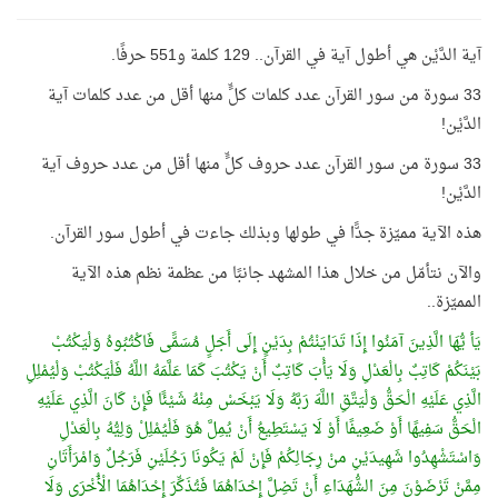
آية الدَّيْن هي أطول آية في القرآن.. 129 كلمة و551 حرفًا.
33 سورة من سور القرآن عدد كلمات كلٍّ منها أقل من عدد كلمات آية
الدَّيْن!
33 سورة من سور القرآن عدد حروف كلٍّ منها أقل من عدد حروف آية
الدَّيْن!
هذه الآية مميّزة جدًّا في طولها وبذلك جاءت في أطول سور القرآن.
والآن نتأمّل من خلال هذا المشهد جانبًا من عظمة نظم هذه الآية
المميّزة..
يَأ يُّهَا الَّذِينَ آمَنُوا إِذَا تَدَايَنْتُمْ بِدَيْنٍ إِلَى أَجَلٍ مُسَمًّى فَاكْتُبُوهُ وَلْيَكْتُبْ
بَيْنَكُمْ كَاتِبٌ بِالْعَدْلِ وَلَا يَأْبَ كَاتِبٌ أَنْ يَكْتُبَ كَمَا عَلَّمَهُ اللَّهُ فَلْيَكْتُبْ وَلْيُمْلِلِ
الَّذِي عَلَيْهِ الْحَقُّ وَلْيَتَّقِ اللَّهَ رَبَّهُ وَلَا يَبْخَسْ مِنْهُ شَيْئًا فَإِنْ كَانَ الَّذِي عَلَيْهِ
الْحَقُّ سَفِيهًا أَوْ ضَعِيفًا أَوْ لَا يَسْتَطِيعُ أَنْ يُمِلَّ هُوَ فَلْيُمْلِلْ وَلِيُّهُ بِالْعَدْلِ
وَاسْتَشْهِدُوا شَهِيدَيْنِ منْ رِجَالِكُمْ فَإِنْ لَمْ يَكُونَا رَجُلَيْنِ فَرَجُلٌ وَامْرَأَتَانِ
مِمَّنْ تَرْضَوْنَ مِنَ الشُّهَدَاءِ أَنْ تَضِلَّ إِحْدَاهُمَا فَتُذَكِّرَ إِحْدَاهُمَا الْأُخْرَى وَلَا