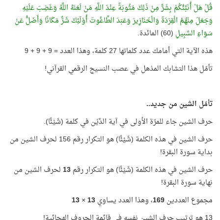
قُلْ هَلْ أُنَبِّئُكُمْ بِشَرٍّ مِنْ ذَلِكَ مَثُوبَةً عِنْدَ اللَّهِ مَنْ لَعَنَهُ اللَّهُ وَغَضِبَ عَلَيْهِ
وَجَعَلَ مِنْهُمُ الْقِرَدَةَ وَالْخَنَازِيرَ وَعَبَدَ الطَّاغُوتَ أُوْلَئِكَ شَرٌّ مَكَانًا وَأَضَلُّ عَنْ
سَوَاءِ السَّبِيلِ
(60) المائدة.
هذه الآية التي أمامك عدد كلماتها 27 كلمة، وهذا العدد = 9 + 9 + 9
تأمّل هذا التشابك المذهل في عصب النسيج الرقمي القرآني!
تأمّل الشين من جديد..
حرف الشين جاء للمرّة الأولى في آية الدَّيْن في كلمة (شَيْئًا).
حرف الشين في هذه الكلمة (شَيْئًا) هو التكرار رقم 156 لحرف الشين من
بداية سورة البقرة!
حرف الشين في هذه الكلمة (شَيْئًا) هو التكرار رقم
13
لحرف الشين من
نهاية سورة البقرة!
مجموع العددين
169
، وهذا العدد يساوي
13
×
13
13 هو ترتيب حرف الشين نفسه في قائمة الحروف الهجائية!