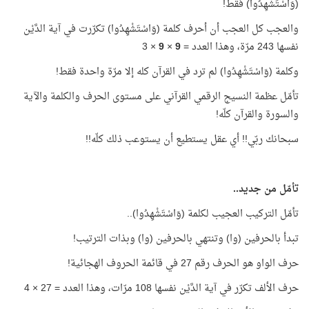
(وَاسْتَشْهِدُوا) فقط!
والعجب كل العجب أن أحرف كلمة (وَاسْتَشْهِدُوا) تكرّرت في آية الدَّيْن
نفسها 243 مرّة، وهذا العدد =
9
×
9
× 3
وكلمة (وَاسْتَشْهِدُوا) لم ترد في القرآن كله إلا مرّة واحدة فقط!
تأمّل عظمة النسيج الرقمي القرآني على مستوى الحرف والكلمة والآية
والسورة والقرآن كلّه!
سبحانك ربّي!! أي عقل يستطيع أن يستوعب ذلك كلّه!!
تأمّل من جديد..
تأمّل التركيب العجيب لكلمة (وَاسْتَشْهِدُوا)..
تبدأ بالحرفين (وا) وتنتهي بالحرفين (وا) وبذات الترتيب!
حرف الواو هو الحرف رقم 27 في قائمة الحروف الهجائية!
حرف الألف تكرّر في آية الدَّيْن نفسها 108 مرّات، وهذا العدد = 27 × 4