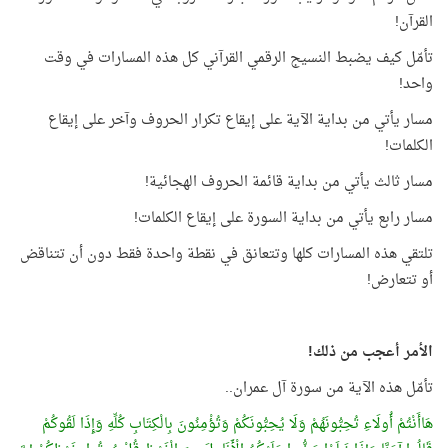
القرآن!
تأمّل كيف يضبط النسيج الرقمي القرآني كل هذه المسارات في وقت
واحد!
مسار يأتي من بداية الآية على إيقاع تكرار الحروف وآخر على إيقاع
الكلمات!
مسار ثالث يأتي من بداية قائمة الحروف الهجائية!
مسار رابع يأتي من بداية السورة على إيقاع الكلمات!
تلتقي هذه المسارات كلها وتتعانق في نقطة واحدة فقط دون أن تتناقض
أو تتعارض!
الأمر أعجب من ذلك!
تأمّل هذه الآية من سورة آل عمران..
هَاأَنْتُمْ أُولَاءِ تُحِبُّونَهُمْ وَلَا يُحِبُّونَكُمْ وَتُؤْمِنُونَ بِالْكِتَابِ كُلِّهِ وَإِذَا لَقُوكُمْ