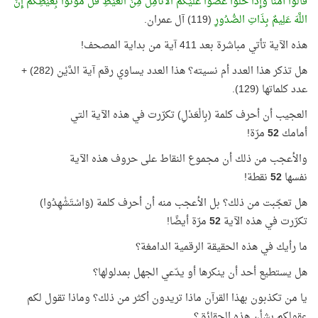
قَالُوا آمَنَّا وَإِذَا خَلَوْا عَضُّوا عَلَيْكُمُ الْأَنَامِلَ مِنَ الْغَيْظِ قُلْ مُوتُوا بِغَيْظِكُمْ إِنَّ
اللَّهَ عَلِيمٌ بِذَاتِ الصُّدُورِ
(119) آل عمران.
هذه الآية تأتي مباشرة بعد 411 آية من بداية المصحف!
هل تذكر هذا العدد أم نسيته؟ هذا العدد يساوي رقم آية الدَّيْن (282) +
عدد كلماتها (129).
العجيب أن أحرف كلمة (بِالْعَدْلِ) تكرّرت في هذه الآية التي
أمامك
52
مرّة!
والأعجب من ذلك أن مجموع النقاط على حروف هذه الآية
نفسها
52
نقطة!
هل تعجّبت من ذلك؟ بل الأعجب منه أن أحرف كلمة (وَاسْتَشْهِدُوا)
تكرّرت في هذه الآية
52
مرّة أيضًا!
ما رأيك في هذه الحقيقة الرقمية الدامغة؟
هل يستطيع أحد أن ينكرها أو يدّعي الجهل بمدلولها؟
يا من تكذبون بهذا القرآن ماذا تريدون أكثر من ذلك؟ وماذا تقول لكم
عقولكم بشأن هذه الحقائق؟