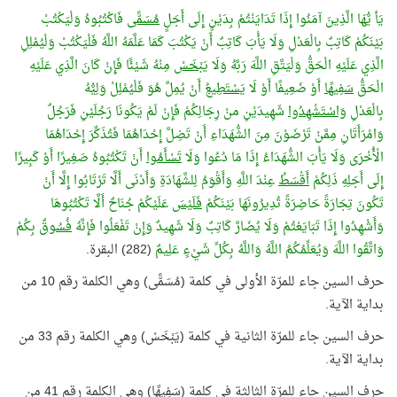
يَأ يُّهَا الَّذِينَ آمَنُوا إِذَا تَدَايَنْتُمْ بِدَيْنٍ إِلَى أَجَلٍ
مُسَمًّى
فَاكْتُبُوهُ وَلْيَكْتُبْ
بَيْنَكُمْ كَاتِبٌ بِالْعَدْلِ وَلَا يَأْبَ كَاتِبٌ أَنْ يَكْتُبَ كَمَا عَلَّمَهُ اللَّهُ فَلْيَكْتُبْ وَلْيُمْلِلِ
الَّذِي عَلَيْهِ الْحَقُّ وَلْيَتَّقِ اللَّهَ رَبَّهُ وَلَا
يَبْخَسْ
مِنْهُ شَيْئًا فَإِنْ كَانَ الَّذِي عَلَيْهِ
الْحَقُّ
سَفِيهًا
أَوْ ضَعِيفًا أَوْ لَا
يَسْتَطِيعُ
أَنْ يُمِلَّ هُوَ فَلْيُمْلِلْ وَلِيُّهُ
بِالْعَدْلِ
وَاسْتَشْهِدُوا
شَهِيدَيْنِ منْ رِجَالِكُمْ فَإِنْ لَمْ يَكُونَا رَجُلَيْنِ فَرَجُلٌ
وَامْرَأَتَانِ مِمَّنْ تَرْضَوْنَ مِنَ الشُّهَدَاءِ أَنْ تَضِلَّ إِحْدَاهُمَا فَتُذَكِّرَ إِحْدَاهُمَا
الْأُخْرَى وَلَا يَأْبَ الشُّهَدَاءُ إِذَا مَا دُعُوا وَلَا
تَسْأَمُوا
أَنْ تَكْتُبُوهُ صَغِيرًا أَوْ كَبِيرًا
إِلَى أَجَلِهِ ذَلِكُمْ
أَقْسَطُ
عِنْدَ اللَّهِ وَأَقْوَمُ لِلشَّهَادَةِ وَأَدْنَى أَلَّا تَرْتَابُوا إِلَّا أَنْ
تَكُونَ تِجَارَةً حَاضِرَةً تُدِيرُونَهَا بَيْنَكُمْ
فَلَيْسَ
عَلَيْكُمْ جُنَاحٌ أَلَّا تَكْتُبُوهَا
وَأَشْهِدُوا إِذَا تَبَايَعْتُمْ وَلَا يُضَارَّ كَاتِبٌ وَلَا شَهِيدٌ وَإِنْ تَفْعَلُوا فَإِنَّهُ
فُسُوقٌ
بِكُمْ
وَاتَّقُوا اللَّهَ وَيُعَلِّمُكُمُ اللَّهُ وَاللَّهُ بِكُلِّ شَيْءٍ عَلِيمٌ
(282) البقرة.
حرف السين جاء للمرّة الأولى في كلمة (مُسَمًّى) وهي الكلمة رقم 10 من
بداية الآية.
حرف السين جاء للمرّة الثانية في كلمة (يَبْخَسْ) وهي الكلمة رقم 33 من
بداية الآية.
حرف السين جاء للمرّة الثالثة في كلمة (سَفِيهًا) وهي الكلمة رقم 41 من