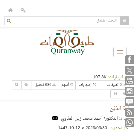
Toggle
navigation
عدد الزيارات:
107.8K
0 تعليقات
46 إعجابات
أسهم
686 تحميل
آية الدَيْن
إعداد:
الدكتور/ أحمد محمد زين المنّاوي
آخر تحديث:
30‏/03‏/2026 هـ 12-10-1447