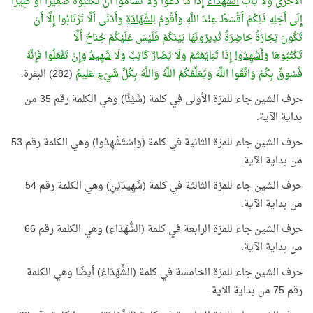
الْأُخْرَى وَلَا يَأْبَ
الشُّهَدَاءُ
إِذَا مَا دُعُوا وَلَا تَسْأَمُوا أَنْ تَكْتُبُوهُ صَغِيرًا أَوْ كَبِيرًا
إِلَى أَجَلِهِ ذَلِكُمْ أَقْسَطُ عِنْدَ اللَّهِ وَأَقْوَمُ
لِلشَّهَادَةِ
وَأَدْنَى أَلَّا تَرْتَابُوا إِلَّا أَنْ
تَكُونَ تِجَارَةً حَاضِرَةً تُدِيرُونَهَا بَيْنَكُمْ فَلَيْسَ عَلَيْكُمْ جُنَاحٌ أَلَّا
تَكْتُبُوهَا
وَأَشْهِدُوا
إِذَا تَبَايَعْتُمْ وَلَا يُضَارَّ كَاتِبٌ وَلَا
شَهِيدٌ
وَإِنْ تَفْعَلُوا فَإِنَّهُ
فُسُوقٌ بِكُمْ وَاتَّقُوا اللَّهَ وَيُعَلِّمُكُمُ اللَّهُ وَاللَّهُ بِكُلِّ
شَيْءٍ
عَلِيمٌ
(282) البقرة.
حرف الشين جاء للمرّة الأولى في كلمة (شَيْئًا) وهي الكلمة رقم 35 من
بداية الآية.
حرف الشين جاء للمرّة الثانية في كلمة (وَاسْتَشْهِدُوا) وهي الكلمة رقم 53
من بداية الآية.
حرف الشين جاء للمرّة الثالثة في كلمة (شَهِيدَيْنِ) وهي الكلمة رقم 54
من بداية الآية.
حرف الشين جاء للمرّة الرابعة في كلمة (الشُّهَدَاءِ) وهي الكلمة رقم 66
من بداية الآية.
حرف الشين جاء للمرّة الخامسة في كلمة (الشُّهَدَاءُ) أيضًا وهي الكلمة
رقم 75 من بداية الآية.