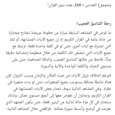
ومجموع العددين =
114
، بعدد سور القرآن!
رحلة التناسق العجيب!
ما عُرض في المشاهد السابقة عبارة عن خطوط عريضة لنماذج مختارة
من حالة عامة في القرآن الكريم، إذ إن جميع الآيات المتشابهة، أو تلك
التي تشترك مع آيات أخرى، حتى لو في كلمة واحدة فقط، ترتبط مع
جميع الآيات التي تتضمّن تلك الكلمة، من خلال منظومة إحصائيّة دقيقة
جدًّا، تلاحظ من خلالها التناسق العجيب والدقة المتناهية، حتى على
مستوى الحرف والكلمة الواحدة والآية والسورة.
فبرغم اختلاف نزول الآيات من حيث المكان والزمان وسبب النزول، فإن
هناك تناسقًا محكمًا يستوعب جميع المتغيّرات، حتى لو بدت صغيرة في
نظرك. وفي المشاهد التالية سوف نختار بعض الآيات المتشابهة في
القرآن الكريم، ونحاول أن نغوص معها إلى أعمق مستوى ممكن، ولذلك
سنختار في كل مرّة حالة ثنائية من آيتين فقط، حتى يكون المشهد الذي
نعرضه في أوضح وأبسط صورة ممكنة.. فرافقني خلال المشاهد التالية..