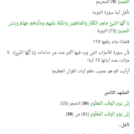
الْمَصِيْرُ
(
9
) التحريم
تأمّل آية سورة التوبة:
يَا أَيُّهَا النَّبِيُّ جَاهِدِ الْكُفَّارَ وَالْمُنَافِقِيْنَ وَاغْلُظْ عَلَيْهِمْ وَمَأْوَاهُمْ جَهَنَّمُ وَبِئْسَ
الْمَصِيْرُ
(73) التوبة
فلماذا جاء رقمها 73؟
لأن سورة الأحزاب التي ورد فيها أكبر عدد من نداءات (يَا أَيُّهَا النَّبِيُّ).. 5
مرّات، عدد آياتها 73 آية!
أرأيت كم هو عجيب نظم آيات القرآن العظيم!
المشهد الثامن
إِلَى يَومِ الْوَقْتِ الْمَعْلُوْمِ
(
38
) الحجر (15)
إِلَى يَوْمِ الْوَقْتِ الْمَعْلُوْمِ
(81) ص (
38
)
تأمّل..