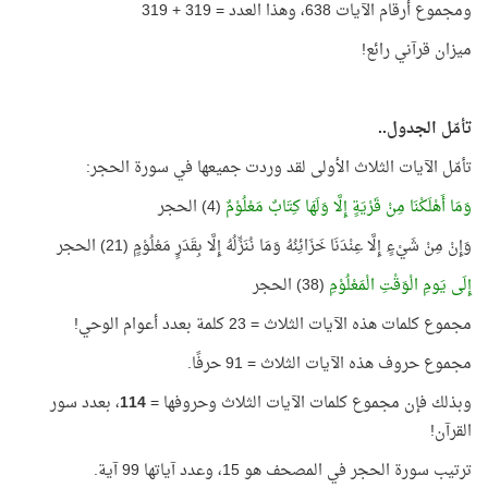
ومجموع أرقام الآيات 638، وهذا العدد = 319 + 319
ميزان قرآني رائع!
تأمّل الجدول..
تأمّل الآيات الثلاث الأولى لقد وردت جميعها في سورة الحجر:
وَمَا أَهْلَكْنَا مِنْ قَرْيَةٍ إِلَّا وَلَهَا كِتَابٌ مَعْلُوْمٌ
(4) الحجر
وَإِنْ مِنْ شَيْءٍ إِلَّا عِنْدَنَا خَزَائِنُهُ وَمَا نُنَزِّلُهُ إِلَّا بِقَدَرٍ مَعْلُوْمٍ (21) الحجر
إِلَى يَومِ الْوَقْتِ الْمَعْلُوْمِ
(38) الحجر
مجموع كلمات هذه الآيات الثلاث = 23 كلمة بعدد أعوام الوحي!
مجموع حروف هذه الآيات الثلاث = 91 حرفًا.
وبذلك فإن مجموع كلمات الآيات الثلاث وحروفها =
114
، بعدد سور
القرآن!
ترتيب سورة الحجر في المصحف هو 15، وعدد آياتها 99 آية.