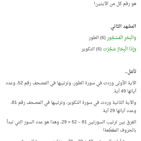
هو رقم كل من الآيتين!
المشهد الثاني
وَالْبَحْرِ الْمَسْجُورِ
(6) الطور
وَإِذَا الْبِحَارُ سُجِّرَت
(6) التكوير
تأمّل..
الآية الأولى وردت في سورة الطور، وترتيبها في المصحف رقم 52، وعدد
آياتها 49 آية.
والآية الثانية وردت في سورة التكوير، وترتيبها في المصحف رقم 81،
وعدد آياتها 29 آية.
الفرق بين ترتيب السورتين 81 – 52 = 29، وهذا هو عدد السور التي تبدأ
بالحروف المقطّعة!