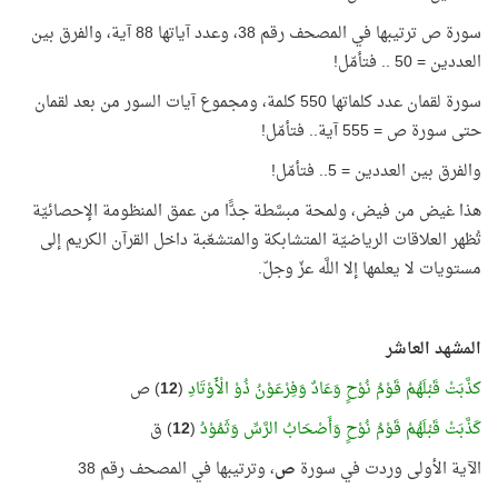
سورة ص ترتيبها في المصحف رقم 38، وعدد آياتها 88 آية، والفرق بين
العددين = 50 .. فتأمّل!
سورة لقمان عدد كلماتها 550 كلمة، ومجموع آيات السور من بعد لقمان
حتى سورة ص = 555 آية.. فتأمّل!
والفرق بين العددين = 5.. فتأمّل!
هذا غيض من فيض، ولمحة مبسَّطة جدًّا من عمق المنظومة الإحصائيّة
تُظهر العلاقات الرياضيّة المتشابكة والمتشعّبة داخل القرآن الكريم إلى
مستويات لا يعلمها إلا اللَّه عزّ وجلّ.
المشهد العاشر
كذَّبَتْ قَبْلَهُمْ قَوْمُ نُوْحٍ وَعَادٌ وَفِرْعَوْنُ ذُوْ الْأَوْتَادِ
(
12
) ص
كَذَّبَتْ قَبْلَهُمْ قَوْمُ نُوْحٍ وَأَصْحَابُ الرَّسِّ وَثَمُوْدُ
(
12
) ق
الآية الأولى وردت في سورة
ص
، وترتيبها في المصحف رقم 38