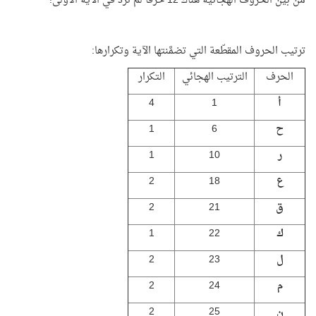
من بين الحروف الهجائية هناك 12 حرفًا لم ترد في الآية الأولى!
ترتيب الحروف المقطّعة التي تضمَّنتها الآية وتكرارها:
الحرف
الترتيب الهجائي
التكرار
أ
1
4
ح
6
1
ر
10
1
ع
18
2
ق
21
2
ك
22
1
ل
23
2
م
24
2
ن
25
2