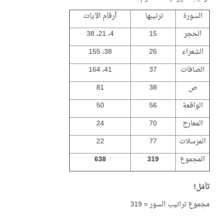
السورة
ترتيبها
أرقام الآيات
الحجر
15
4، 21، 38
الشعراء
26
38، 155
الصافات
37
41، 164
ص
38
81
الواقعة
56
50
المعارج
70
24
المرسلات
77
22
المجموع
319
638
تأمّل!
مجموع تراتيب السور = 319