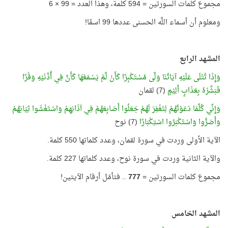
مجموع كلمات السورتين = 594 كلمة، وهذا العدد = 99 × 6
ومعلوم أن أسماء اللَّه الحسنى عددها 99 اسمًا!
المشهد الرابع
وَإِذَا تُتْلَى عَلَيْهِ آيَاتُنَا وَلَّى مُسْتَكْبِرًا كَأَنْ لَّمْ يَسْمَعْهَا كَأَنَّ فِي أُذُنَيْهِ وَقْرًا
فَبَشِّرْهُ بِعَذَابٍ أَلِيْمٍ
(7) لقمان
وَإِنِّي كُلَّمَا دَعَوْتُهُمْ لِتَغْفِرَ لَهُمْ جَعَلُوا أَصَابِعَهُمْ فِي آذَانِهِمْ وَاسْتَغْشَوا ثِيَابَهُمْ
وَأَصَرُّوا وَاسْتَكْبَرُوا اسْتِكْبَارًا
(7) نوح
الآية الأولى وردت في سورة لقمان، وعدد كلماتها 550 كلمة.
والآية الثانية وردت في سورة نوح، وعدد كلماتها 227 كلمة.
مجموع كلمات السورتين =
777
.. فتأمّل أرقام الآيتين!
المشهد الخامس