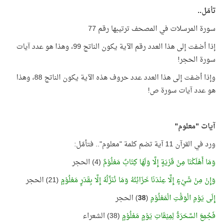
تأمّل..
سورة المرسلات في المصحف ترتيبها رقم 77
إذا أضفت إلى هذا العدد رقم الآية يكون الناتج 99، وهذا هو عدد آيات
سورة الحجر!
وإذا أضفت إلى هذا العدد عدد حروف هذه الآية يكون الناتج 88، وهذا
هو عدد آيات سورة ص!
آيات "معلوم"
ورد في القرآن 11 آية تضم كلمة "معلوم".. فتأمّل:
وَمَا أَهْلَكْنَا مِنْ قَرْيَةٍ إِلَّا وَلَهَا كِتَابٌ مَعْلُوْمٌ
(4) الحجر
وَإِنْ مِنْ شَيْءٍ إِلَّا عِنْدَنَا خَزَائِنُهُ وَمَا نُنَزِّلُهُ إِلَّا بِقَدَرٍ مَعْلُوْمٍ
(21) الحجر
إِلَى يَوْمِ الْوَقْتِ الْمَعْلُوْمِ
(
38
) الحجر
فَجُمِعَ السَّحَرَةُ لِمِيْقَاتِ يَوْمٍ مَعْلُوْمٍ
(38) الشعراء