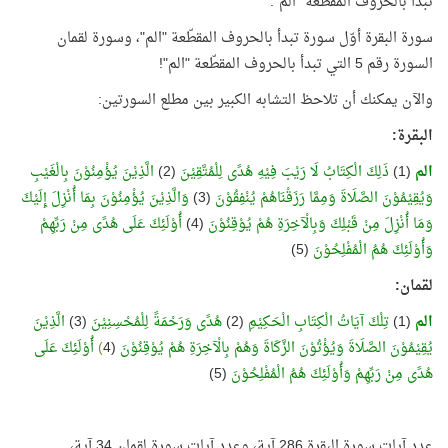
تبدأ بالحروف المقطّعة "الم".
سورة البقرة أوّل سورة تبدأ بالحروف المقطّعة "الم"، وسورة لقمان
السورة رقم 5 التي تبدأ بالحروف المقطّعة "الم"!
والآن يمكنك أن تلاحظ التشابه الكبير بين مطلع السورتين:
البقرة:
الم
(1)
ذَلِكَ الْكِتَابُ لَا رَيْبَ فِيْهِ هُدًى لِلْمُتَّقِيْنَ
(2)
الَّذِيْنَ يُؤْمِنُوْنَ بِالْغَيْبِ
وَيُقِيْمُوْنَ الصَّلَاةَ وَمِمَّا رَزَقْنَاهُمْ يُنْفِقُوْنَ
(3)
وَالَّذِيْنَ يُؤْمِنُوْنَ بِمَا أُنْزِلَ إِلَيْكَ
وَمَا أُنْزِلَ مِنْ قَبْلِكَ وَبِالْآخِرَةِ هُمْ يُوْقِنُوْنَ
(4)
أُوْلَئِكَ عَلَى هُدًى مِنْ رَبِّهِمْ
وَأُوْلَئِكَ هُمُ الْمُفْلِحُوْنَ
(5)
لقمان:
الم
(1)
تِلْكَ آيَاتُ الْكِتَابِ الْحَكِيْمِ
(2)
هُدًى وَرَحْمَةً لِلْمُحْسِنِيْنَ
(3)
الَّذِيْنَ
يُقِيْمُوْنَ الصَّلَاةَ وَيُؤْتُوْنَ الزَّكَاةَ وَهُمْ بِالْآخِرَةِ هُمْ يُوْقِنُوْنَ
(4
)
أُوْلَئِكَ عَلَى
هُدًى مِنْ رَبِّهِمْ وَأُوْلَئِكَ هُمُ الْمُفْلِحُوْنَ
(5)
عدد آيات سورة البقرة 286 آية، وعدد آيات سورة لقمان 34 آية،