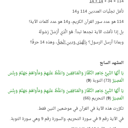
14 + 14
114 × 34 +
تأمّل تجلّيات العددين 114 و14
114 هو عدد سور القرآن الكريم، و14 هو عدد كلمات الآية!
بل إذا تأمّلت الآية تجدها تبدأ: هُوَ الَّذِي أَرْسَلَ رَسُولَهُ
وبماذا أرسل الرسول؟
بِالْهُدَى وَدِينِ الْحَقِّ
، وهذه 14 حرفًا!
المشهد السابع
يَا أَيُّهَا النَّبِيُّ جَاهِدِ الْكُفَّارَ وَالْمُنَافِقِينَ وَاغْلُظْ عَلَيْهِمْ وَمَأْوَاهُمْ جَهَنَّمُ وَبِئْسَ
الْمَصِيْرُ
(73) التوبة (
9
)
يَا أَيُّهَا النَّبِيُّ جَاهِدِ الْكُفَّارَ وَالْمُنَافِقِينَ وَاغْلُظْ عَلَيْهِمْ وَمَأْوَاهُمْ جَهَنَّمُ وَبِئْسَ
الْمَصِيْرُ
(
9
) التحريم (66)
تكرّرت هذه الآية في القرآن في موضعين اثنين فقط.
في الآية رقم 9 في سورة التحريم، والسورة رقم 9 وهي سورة التوبة.