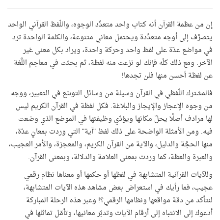
إن من عظمة القرآن أنه كتاب واحد متعدِّد الوجوه، واللّفظ القرآني الواحد
يتصرَّف إلى أوجه متعدِّدة ويحتمل معاني متنوعة، والكلمة الواحدة ترد
في مواضع عدّة على لفظ واحد وحركة واحدة، ويراد بكل معنى غير
الآخر. ومع ذلك كلّه فإنك لو نزعت منه لفظة، ثم بحثت في معاجم اللَّغة
عن لفظة أحسن منها فلن تجدها!
فالمشترك اللّفظي في القرآن وسيلة من وسائل التوسّع في التعبير، ووجه
من وجوه الإعجاز والإيجاز والبلاغة. فكل لفظة في القرآن الكريم ليس
لها مرادف أصلًا يحلّ مكانها ويؤدّي وظيفتها في الموضع الذي وضعت
فيه. ومن الأمثلة الواضحة على ذلك لفظ "آية" التي وردت بمعانٍ عدّة،
منها الحجَّة والدليل، والآية من القرآن الكريم، والمعجزة، والأمر العجيب،
والعبرة والعظة، كما وردت بمعنى العلامة والدلالة، وبمعنى القرآن.
وللآيات القرآنية المتشابهة في لفظها أو حكمها أو معناها نظام رقمي
عجيب، فما رأيك في استعراض بعض مشاهد هذه الآيات المتشابهة،
لنتأكد من دقة مواقعها ونظامها الرقمي؟! وعبر هذه الرحلة المباركة
أدعوك إلى الانتباه إلى أرقام الآيات وتدبّر معانيها، وتأمّل تماثلها في