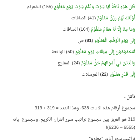
قَالَ هَذِهِ نَاقَةٌ لَهَا شِرْبٌ وَلَكُمْ شِرْبُ يَوْمٍ مَعْلُوْمٍ
(155) الشعراء
أُوْلَئِكَ لَهُمْ رِزْقٌ مَعْلُوْمٌ
(41) الصافات
وَمَا مِنَّا إِلَّا لَهُ مَقَامٌ مَعْلُوْمٌ
(164) الصافات
إِلَى يَوْمِ الْوَقْتِ الْمَعْلُوْمِ
(
81
) ص
لَمَجْمُوْعُوْنَ إِلَى مِيْقَاتِ يَوْمٍ مَعْلُوْمٍ
(50) الواقعة
وَالَّذِيْنَ فِي أَمْوَالِهِمْ حَقٌّ مَعْلُوْمٌ
(24) المعارج
إِلَى قَدَرٍ مَعْلُوْمٍ
(
22
) المرسلات
تأمّل..
مجموع أرقام هذه الآيات 638، وهذا العدد = 319 + 319
319 هو الفرق بين مجموع تراتيب سور القرآن الكريم، ومجموع آياته
(6555 – 6236)!
تراتيب سور آيات "معلوم":