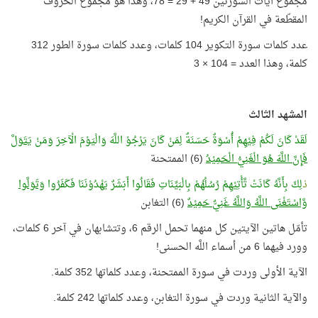
مجموع آيات السورتين 49 + 29 = 78، وهذا هو مجموع الحروف
المقطّعة في القرآن الكريم!
عدد كلمات سورة التكوير 104 كلمات، وعدد كلمات سورة الطور 312
كلمة، وهذا العدد = 104 × 3
المشهد الثالث
لَقَدْ كَانَ لَكُمْ فِيْهِمْ أُسْوَةٌ حَسَنَةٌ لِمَنْ كَانَ يَرْجُوْ اللَّهَ وَالْيَوْمَ الْآخِرَ وَمَنْ
يَتَوَلَّ
فَإِنَّ اللَّهَ هُوَ الْغَنِيُّ الْحَمِيْدُ
(6) الممتحنة
ذ
لِكَ بِأَنَّهُ كَانَتْ تَّأْتِيْهِمْ رُسُلُهُمْ بِالْبَيِّنَاتِ فَقَالُوا أَبَشَرٌ يَهْدُوْنَنَا فَكَفَرُوا
وَتَوَلَّوا
وَّاسْتَغْنَى اللَّهُ وَاللَّهُ غَنِيٌّ حَمِيْدٌ
(6) التغابن
تأمّل هاتين الآيتين كل منهما تحمل الرقم 6، وتتشابهان في آخر 6 كلمات،
وورد فيهما 6 من أسماء اللَّه الحسنى!
الآية الأولى وردت في سورة الممتحنة، وعدد كلماتها 352 كلمة.
والآية الثانية وردت في سورة التغابن، وعدد كلماتها 242 كلمة.