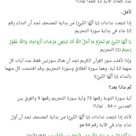
عدد كلمات الآية 12 كلمة! لماذا؟
تأمّل..
إذا تتبّعت نداءات (يَا أَيُّهَا النَّبِيُّ) من بداية المصحف تجد أن النداء رقم
12 جاء في بداية سورة التحريم:
يَا أَيُّهَا النَّبِيُّ لِمَ تُحَرِّمُ مَا أَحَلَّ اللَّهُ لَكَ تَبْتَغِي مَرْضَاتَ أَزْوَاجِكَ وَاللَّهُ غَفُوْرٌ
رَحِيْمٌ
(1) التحريم
وإذا تأمّلت سور القرآن الكريم تجد أن هناك سورتين فقط عدد آيات كل
منهما 12 آية، وهما سورة الطلاق وسورة التحريم، وقد افتتحت كل منهما
بالنداء (يَا أَيُّهَا النَّبِيُّ)!
ثم ماذا بعد؟
آية سورة التوبة رقمها 73 وآية سورة التحريم رقمها 9 والفرق بين
العددين = 64 .. لماذا؟
لأنك إذا تتبّعت نداءات (يَا أَيُّهَا النَّبِيُّ) من بداية المصحف تجد أن أوّل
نداء جاء في الآية رقم 64 هو: