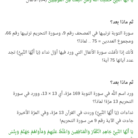
يَا أَيُّهَا النَّبِيُّ حَسْبُكَ اللَّهُ وَمَنِ اتَّبَعَكَ مِنَ الْمُؤْمِنِيْنَ
(64) الأنفال
ثم ماذا بعد؟
سورة التوبة ترتيبها في المصحف رقم 9، وسورة التحريم ترتيبها رقم 66،
ومجموع العددين = 75 .. لماذا؟
لأنك إذا تأمّلت سورة الأنفال التي ورد فيها أوّل نداء (يَا أَيُّهَا النَّبِيُّ) تجد
عدد آياتها 75 آية!
ثم ماذا بعد؟
ورد اسم اللَّه في سورة التوبة 169 مرّة، أي 13 × 13، وورد في سورة
التحريم 13 مرّة! لماذا؟
نداءات (يَا أَيُّهَا النَّبِيُّ) وردت في القرآن 13 مرّة، وفي المرّة الأخيرة
جاءت في الآية رقم 9 من سورة التحريم!
يَا أَيُّهَا النَّبِيُّ جَاهِدِ الْكُفَّارَ وَالْمُنَافِقِينَ وَاغْلُظْ عَلَيْهِمْ وَمَأْوَاهُمْ جَهَنَّمُ وَبِئْسَ