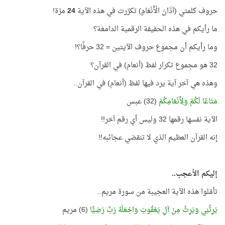
حروف كلمتي (آذَانَ الْأَنْعَامِ) تكرّرت في هذه الآية
24
مرّة!
ما رأيكم في هذه الحقيقة الرقمية الدامغة؟
وما رأيكم أن مجموع حروف الآيتين = 32 حرفًا؟!
32 هو مجموع تكرار لفظ (أنعام) في القرآن؟
وهذه هي آخر آية يرد فيها لفظ (أنعام) في القرآن..
مَتَاعًا لَكُمْ وَلِأَنْعَامِكُمْ
(32) عبس
الآية نفسها رقمها 32 وليس أي رقم آخر!!
إنه القرآن العظيم الذي لا تنقضي عجائبه!!
إليكم الأعجب..
تأمّلوا هذه الآية العجيبة من سورة مريم..
يَرِثُنِي وَيَرِثُ مِنْ آلِ يَعْقُوبَ وَاجْعَلْهُ رَبِّ رَضِيًّا
(6) مريم