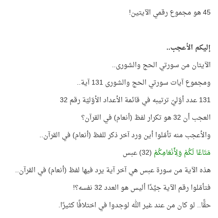
45 هو مجموع رقمي الآيتين!
إليكم الأعجب..
الآيتان من سورتي الحج والشورى..
ومجموع آيات سورتي الحج والشورى 131 آية..
131 عدد أوّليّ ترتيبه في قائمة الأعداد الأوّليّة رقم 32
العجب أن 32 هو تكرار لفظ (أنعام) في القرآن؟
والأعجب منه تأمّلوا أين ورد آخر ذكر للفظ (أنعام) في القرآن..
مَتَاعًا لَكُمْ وَلِأَنْعَامِكُمْ
(32) عبس
هذه الآية من سورة عبس هي آخر آية يرد فيها لفظ (أنعام) في القرآن..
فتأمّلوا رقم الآية جيِّدًا أليس هو العدد 32 نفسه؟!
حقًّا.. لو كان من عند غير الله لوجدوا في اختلافًا كثيرًا.