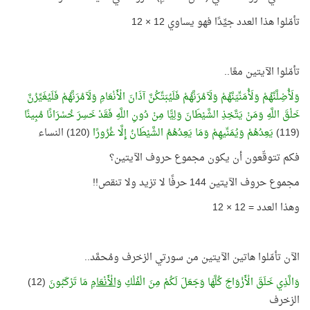
تأمّلوا هذا العدد جيِّدًا فهو يساوي 12 × 12
تأمّلوا الآيتين معًا..
وَلَأُضِلَّنَّهُمْ وَلَأُمَنِّيَنَّهُمْ وَلَآمُرَنَّهُمْ فَلَيُبَتِّكُنَّ آذَانَ الْأَنْعَامِ وَلَآمُرَنَّهُمْ فَلَيُغَيِّرُنَّ
خَلْقَ اللَّهِ وَمَنْ يَتَّخِذِ الشَّيْطَانَ وَلِيًّا مِنْ دُونِ اللَّهِ فَقَدْ خَسِرَ خُسْرَانًا مُبِينًا
(119)
يَعِدُهُمْ وَيُمَنِّيهِمْ وَمَا يَعِدُهُمُ الشَّيْطَانُ إِلَّا غُرُورًا
(120) النساء
فكم تتوقّعون أن يكون مجموع حروف الآيتين؟
مجموع حروف الآيتين 144 حرفًا لا تزيد ولا تنقص!!
وهذا العدد = 12 × 12
الآن تأمّلوا هاتين الآيتين من سورتي الزخرف ومُحمَّد..
وَالَّذِي خَلَقَ الْأَزْوَاجَ كُلَّهَا وَجَعَلَ لَكُمْ مِنَ الْفُلْكِ
وَالْأَنْعَامِ
مَا تَرْكَبُونَ
(12)
الزخرف