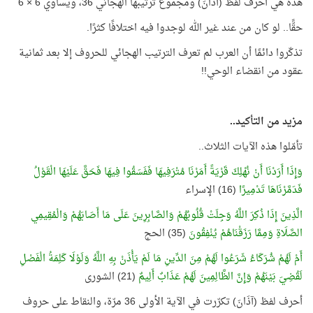
هذه هي أحرف لفظ (آذَانَ) ومجموع ترتيبها الهجائي 36، ويساوي 6 × 6
حقًّا.. لو كان من عند غير الله لوجدوا فيه اختلافًا كثرًا.
تذكّروا دائمًا أن العرب لم تعرف الترتيب الهجائي للحروف إلا بعد ثمانية
عقود من انقضاء الوحي!!
مزيد من التأكيد..
تأمّلوا هذه الآيات الثلاث..
وَإِذَا أَرَدْنَا أَنْ نُهْلِكَ قَرْيَةً أَمَرْنَا مُتْرَفِيهَا فَفَسَقُوا فِيهَا فَحَقَّ عَلَيْهَا الْقَوْلُ
فَدَمَّرْنَاهَا تَدْمِيرًا
(16) الإسراء
الَّذِينَ إِذَا ذُكِرَ اللَّهُ وَجِلَتْ قُلُوبُهُمْ وَالصَّابِرِينَ عَلَى مَا أَصَابَهُمْ وَالْمُقِيمِي
الصَّلَاةِ وَمِمَّا رَزَقْنَاهُمْ يُنْفِقُونَ
(35) الحج
أَمْ لَهُمْ شُرَكَاءُ شَرَعُوا لَهُمْ مِنَ الدِّينِ مَا لَمْ يَأْذَنْ بِهِ اللَّهُ وَلَوْلَا كَلِمَةُ الْفَصْلِ
لَقُضِيَ بَيْنَهُمْ وَإِنَّ الظَّالِمِينَ لَهُمْ عَذَابٌ أَلِيمٌ
(21) الشورى
أحرف لفظ (آذَانَ) تكرّرت في الآية الأولى 36 مرّة، والنقاط على حروف