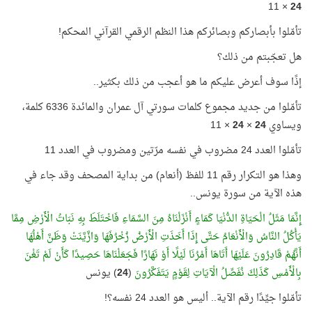
× 11
24
تأمّلوا بأبصاركم وبصائركم هذا النظم الرقمي القرآني المحكم!
هل تعجّبتم من ذلك؟
إذًا سوف أعرض عليكم ما هو أعجب من ذلك بكثير..
تأمّلوا من جديد مجموع كلمات سورتي آل عمران والمائدة 6336 كلمة،
ويساوي
24
×
24
× 11
تأمّلوا العدد 24 مضروب في نفسه مرّتين ومضروب في العدد 11
وهذا هو التكرار رقم 11 للفظ (أنعام) من بداية المصحف وقد جاء في
هذه الآية من سورة يونس..
إِنَّمَا مَثَلُ الْحَيَاةِ الدُّنْيَا كَمَاءٍ أَنْزَلْنَاهُ مِنَ السَّمَاءِ فَاخْتَلَطَ بِهِ نَبَاتُ الْأَرْضِ مِمَّا
يَأْكُلُ النَّاسُ وَالْأَنْعَامُ حَتَّى إِذَا أَخَذَتِ الْأَرْضُ زُخْرُفَهَا وَازَّيَّنَتْ وَظَنَّ أَهْلُهَا
أَنَّهُمْ قَادِرُونَ عَلَيْهَا أَتَاهَا أَمْرُنَا لَيْلًا أَوْ نَهَارًا فَجَعَلْنَاهَا حَصِيدًا كَأَنْ لَمْ تَغْنَ
بِالْأَمْسِ كَذَلِكَ نُفَصِّلُ الْآيَاتِ لِقَوْمٍ يَتَفَكَّرُونَ
(
24
) يونس
تأمّلوا جيِّدًا رقم الآية.. أليس هو العدد 24 نفسه؟!