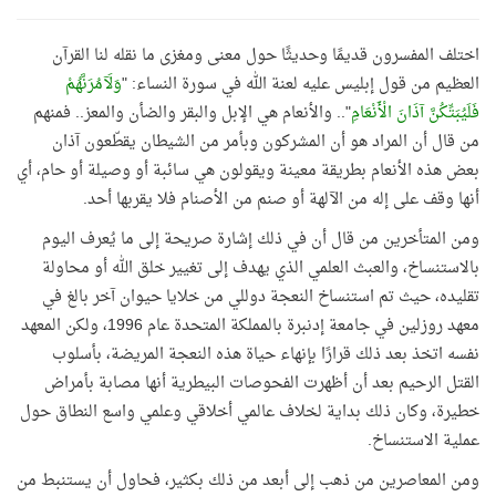
اختلف المفسرون قديمًا وحديثًا حول معنى ومغزى ما نقله لنا القرآن
العظيم من قول إبليس عليه لعنة الله في سورة النساء: "
وَلَآمُرَنَّهُمْ
فَلَيُبَتِّكُنَّ آذَانَ الْأَنْعَامِ
".. والأنعام هي الإبل والبقر والضأن والمعز.. فمنهم
من قال أن المراد هو أن المشركون وبأمر من الشيطان يقطّعون آذان
بعض هذه الأنعام بطريقة معينة ويقولون هي سائبة أو وصيلة أو حام، أي
أنها وقف على إله من الآلهة أو صنم من الأصنام فلا يقربها أحد.
ومن المتأخرين من قال أن في ذلك إشارة صريحة إلى ما يُعرف اليوم
بالاستنساخ، والعبث العلمي الذي يهدف إلى تغيير خلق الله أو محاولة
تقليده، حيث تم استنساخ النعجة دوللي من خلايا حيوان آخر بالغ في
معهد روزلين في جامعة إدنبرة بالمملكة المتحدة عام 1996، ولكن المعهد
نفسه اتخذ بعد ذلك قرارًا بإنهاء حياة هذه النعجة المريضة، بأسلوب
القتل الرحيم بعد أن أظهرت الفحوصات البيطرية أنها مصابة بأمراض
خطيرة، وكان ذلك بداية لخلاف عالمي أخلاقي وعلمي واسع النطاق حول
عملية الاستنساخ.
ومن المعاصرين من ذهب إلى أبعد من ذلك بكثير، فحاول أن يستنبط من