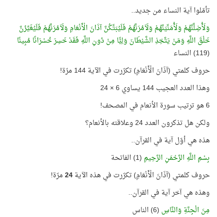
تأمّلوا آية النساء من جديد..
وَلَأُضِلَّنَّهُمْ وَلَأُمَنِّيَنَّهُمْ وَلَآمُرَنَّهُمْ فَلَيُبَتِّكُنَّ آذَانَ الْأَنْعَامِ وَلَآمُرَنَّهُمْ فَلَيُغَيِّرُنَّ
خَلْقَ اللَّهِ وَمَنْ يَتَّخِذِ الشَّيْطَانَ وَلِيًّا مِنْ دُونِ اللَّهِ فَقَدْ خَسِرَ خُسْرَانًا مُبِينًا
(119) النساء
حروف كلمتي (آذَانَ الْأَنْعَامِ) تكرّرت في الآية 144 مرّة!
وهذا العدد العجيب 144 يساوي 6 × 24
6 هو ترتيب سورة الأنعام في المصحف!
ولكن هل تذكرون العدد 24 وعلاقته بالأنعام؟
هذه هي أوّل آية في القرآن..
بِسْمِ اللَّهِ الرَّحْمَنِ الرَّحِيمِ
(1) الفاتحة
حروف كلمتي (آذَانَ الْأَنْعَامِ) تكرّرت في هذه الآية
24
مرّة!
وهذه هي آخر آية في القرآن..
مِنَ الْجِنَّةِ وَالنَّاسِ
(6) الناس