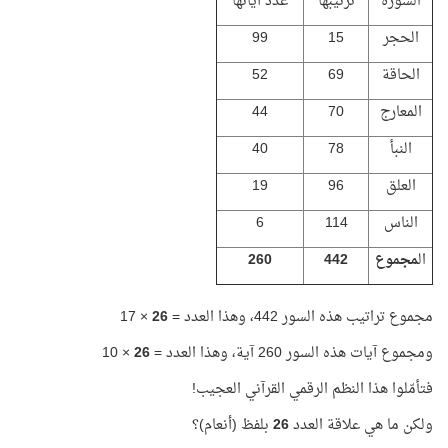
السورة
ترتيبها
عدد آياتها
الحجر
15
99
الحاقة
69
52
المعارج
70
44
النبأ
78
40
العلق
96
19
الناس
114
6
ال
مجموع
442
260
مجموع تراتيب هذه السور 442، وهذا العدد =
26
× 17
ومجموع آيات هذه السور 260 آية، وهذا العدد =
26
× 10
فتأمّلوا هذا النظم الرقمي القرآني العجيب!
ولكن ما هي علاقة العدد
26
بلفظ (أنعام)؟