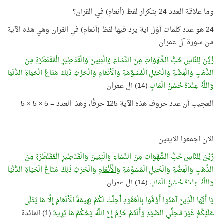
وما علاقة العدد 24 بتكرار لفظ (أنعام) في القرآن؟
24 هو عدد كلمات أوّل آية يرد فيها لفظ (أنعام) في القرآن وهي هذه الآية
من سورة آل عمران..
زُيِّنَ لِلنَّاسِ حُبُّ الشَّهَوَاتِ مِنَ النِّسَاءِ وَالْبَنِينَ وَالْقَنَاطِيرِ الْمُقَنْطَرَةِ مِنَ
الذَّهَبِ وَالْفِضَّةِ وَالْخَيْلِ الْمُسَوَّمَةِ وَالْأَنْعَامِ وَالْحَرْثِ ذَلِكَ مَتَاعُ الْحَيَاةِ الدُّنْيَا
وَاللَّهُ عِنْدَهُ حُسْنُ الْمَآبِ
(14) آل عمران
العجيب أن عدد حروف هذه الآية 125 حرفًا، وهذا العدد = 5 × 5 × 5
الآن اجمعوا الآيتين..
زُيِّنَ لِلنَّاسِ حُبُّ الشَّهَوَاتِ مِنَ النِّسَاءِ وَالْبَنِينَ وَالْقَنَاطِيرِ الْمُقَنْطَرَةِ مِنَ
الذَّهَبِ وَالْفِضَّةِ وَالْخَيْلِ الْمُسَوَّمَةِ
وَالْأَنْعَامِ
وَالْحَرْثِ ذَلِكَ مَتَاعُ الْحَيَاةِ الدُّنْيَا
وَاللَّهُ عِنْدَهُ حُسْنُ الْمَآبِ
(14) آل عمران
يَا أَيُّهَا الَّذِينَ آمَنُوا أَوْفُوا بِالْعُقُودِ أُحِلَّتْ لَكُمْ بَهِيمَةُ
الْأَنْعَامِ
إِلَّا مَا يُتْلَى
عَلَيْكُمْ غَيْرَ مُحِلِّي الصَّيْدِ وَأَنْتُمْ حُرُمٌ إِنَّ اللَّهَ يَحْكُمُ مَا يُرِيدُ
(1) المائدة