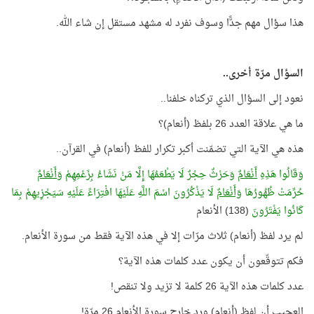
هذا سؤال مهم جدًّا وسوف نفرد له مشهد مستقل إن شاء الله.
السؤال مرّة أخرى..
نعود إلى السؤال الذي تركناه خلفنا..
ما هي علاقة العدد 26 بلفظ (أنعام)؟
هذه هي الآية التي تضمّنت أكبر تكرار للفظ (أنعام) في القرآن..
وَقَالُوا هَذِهِ
أَنْعَامٌ
وَحَرْثٌ حِجْرٌ لَا يَطْعَمُهَا إِلَّا مَنْ نَشَاءُ بِزَعْمِهِمْ و
َأَنْعَامٌ
حُرِّمَتْ ظُهُورُهَا
وَأَنْعَامٌ
لَا يَذْكُرُونَ اسْمَ اللَّهِ عَلَيْهَا افْتِرَاءً عَلَيْهِ سَيَجْزِيهِمْ بِمَا
كَانُوا يَفْتَرُونَ
(138) الأنعام
لم يرد لفظ (أنعام) ثلاث مرّات إلا في هذه الآية فقط من سورة الأنعام.
فكم تتوقّعون أن يكون عدد كلمات هذه الآية؟
عدد كلمات هذه الآية 26 كلمة لا تزيد ولا تنقص!
العجيب أن لفظ (أنعام) ورد خارج سورة الأنعام 26 مرّة!