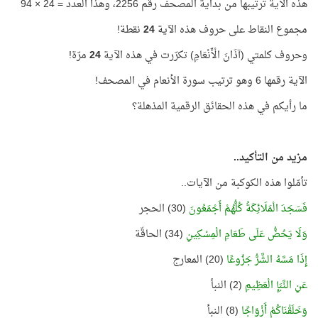
هذه الآية ترتيبها من بداية المصحف رقم 2256، وهذا العدد = 24 × 94
مجموع النقاط على حروف هذه الآية
24
نقطة!
وحروف كلمتي (آذَانَ الْأَنْعَامِ) تكرّرت في هذه الآية
24
مرّة!
الآية رقمها 6 وهو ترتيب سورة الأنعام في المصحف!
ما رأيكم في هذه الحقائق الرقمية المذهلة؟
مزيد من التأكيد..
تأمّلوا هذه الكوكبة من الآيات..
فَسَجَدَ الْمَلَائِكَةُ كُلُّهُمْ أَجْمَعُونَ
(30) الحجر
وَلَا يَحُضُّ عَلَى طَعَامِ الْمِسْكِينِ
(34) الحاقّة
إِذَا مَسَّهُ الشَّرُّ جَزُوعًا
(20) المعارج
عَنِ النَّبَإِ الْعَظِيمِ
(2) النبأ
وَخَلَقْنَاكُمْ أَزْوَاجًا
(8) النبأ