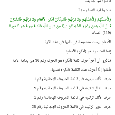
تأمّلوا من جديد..
تدبّروا آية النساء جيِّدًا..
وَلَأُضِلَّنَّهُمْ وَلَأُمَنِّيَنَّهُمْ وَلَآمُرَنَّهُمْ فَلَيُبَتِّكُنَّ آذَانَ الْأَنْعَامِ وَلَآمُرَنَّهُمْ فَلَيُغَيِّرُنَّ
خَلْقَ اللَّهِ وَمَنْ يَتَّخِذِ الشَّيْطَانَ وَلِيًّا مِنْ دُونِ اللَّهِ فَقَدْ خَسِرَ خُسْرَانًا مُبِينًا
(119) النساء
الأنعام ليست مقصودة في ذاتها في هذه الآية!
إنما المقصود هو (آذَانَ) الأنعام!
تذكّروا أن آخر أحرف كلمة (آذَانَ) هو الحرف رقم 36 من بداية الآية..
تأمّلوا إذًا أحرف هذه الكلمة (آذَانَ) نفسها..
حرف الألف ترتيبه في قائمة الحروف الهجائية رقم 1
حرف الذال ترتيبه في قائمة الحروف الهجائية رقم 9
حرف الألف ترتيبه في قائمة الحروف الهجائية رقم 1
حرف النون ترتيبه في قائمة الحروف الهجائية رقم 25