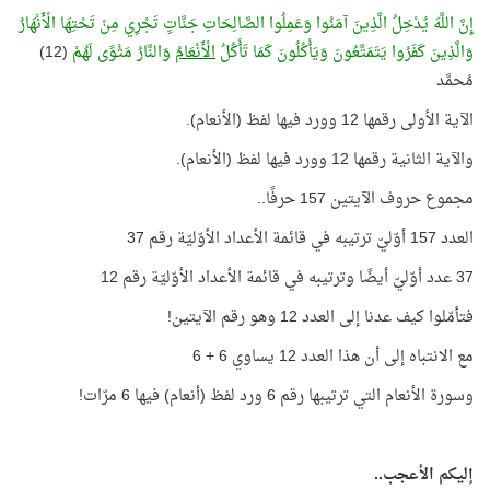
إِنَّ اللَّهَ يُدْخِلُ الَّذِينَ آمَنُوا وَعَمِلُوا الصَّالِحَاتِ جَنَّاتٍ تَجْرِي مِنْ تَحْتِهَا الْأَنْهَارُ
وَالَّذِينَ كَفَرُوا يَتَمَتَّعُونَ وَيَأْكُلُونَ كَمَا تَأْكُلُ
الْأَنْعَامُ
وَالنَّارُ مَثْوًى لَهُمْ
(12)
مُحمَّد
الآية الأولى رقمها 12 وورد فيها لفظ (الأنعام).
والآية الثانية رقمها 12 وورد فيها لفظ (الأنعام).
مجموع حروف الآيتين 157 حرفًا..
العدد 157 أوّليّ ترتيبه في قائمة الأعداد الأوّليّة رقم 37
37 عدد أوّليّ أيضًا وترتيبه في قائمة الأعداد الأوّليّة رقم 12
فتأمّلوا كيف عدنا إلى العدد 12 وهو رقم الآيتين!
مع الانتباه إلى أن هذا العدد 12 يساوي 6 + 6
وسورة الأنعام التي ترتيبها رقم 6 ورد لفظ (أنعام) فيها 6 مرّات!
إليكم الأعجب..