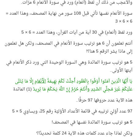
والأعجب من ذلك أن لفظ (أنعام) ورد في سورة الأنعام 6 مرّات.
سورة الأنعام نفسها تأتي قبل 108 سور من نهاية المصحف، وهذا العدد =
6 × 6 × 3
ورد لفظ (أنعام) في 30 آية من آيات القرآن، وهذا العدد = 6 × 5
أنتم تعلمون أن 6 هو ترتيب سورة الأنعام في المصحف، ولكن هل تعلمون
إلى ماذا يشر الرقم 5 هنا؟!
5 هو ترتيب سورة المائدة وهي السورة الوحيدة التي ورد ذكر الأنعام في
آيتها الأولى..
يَا أَيُّهَا الَّذِينَ آمَنُوا أَوْفُوا بِالْعُقُودِ أُحِلَّتْ لَكُمْ بَهِيمَةُ
الْأَنْعَامِ
إِلَّا مَا يُتْلَى
عَلَيْكُمْ غَيْرَ مُحِلِّي الصَّيْدِ وَأَنْتُمْ حُرُمٌ إِنَّ اللَّهَ يَحْكُمُ مَا يُرِيدُ
(1) المائدة
هذه الآية عدد حروفها 97 حرفًا..
97 عدد أوّليّ ترتيبه في قائمة الأعداد الأوّليّة رقم 25، ويساوي 5 × 5
5 هو ترتيب سورة المائدة نفسها في المصحف!
ولكن لماذا جاء عدد كلمات هذه الآية 24 كلمة تحديدًا؟