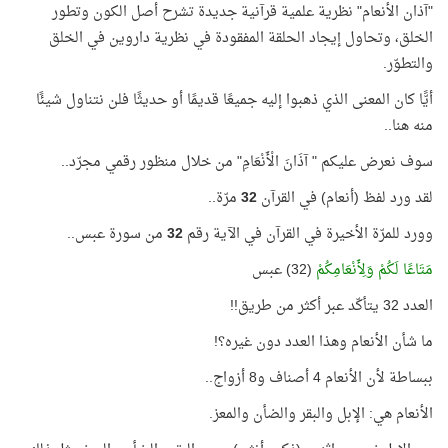
"آذان الأنعام" نظرية علمية قرآنية جديدة تشرح أصل الكون وتطور
الخلق، وتحاول إيجاد الحلقة المفقودة في نظرية داروين في الخلق
والتطوّر.
أيًّا كان المعنى الذي ذهبوا إليه جميعًا قديمًا أو حديثًا فلن نتناول شيئًا
منه هنا..
سوف نعرض عليكم " آذَانَ الْأَنْعَامِ" من خلال منظور رقمي مجرّد..
لقد ورد لفظ (أنعام) في القرآن
32
مرّة..
وورد للمرّة الأخيرة في القرآن في الآية رقم
32
من سورة عبس..
مَتَاعًا لَكُمْ وَلِأَنْعَامِكُمْ
(32) عبس
العدد 32 يتأكّد عبر أكثر من طريق!!
ما شأن الأنعام وهذا العدد دون غيره؟!
ببساطة لأن الأنعام 4 أصناف و8 أزواج..
الأنعام هي: الإبل والبقر والضأن والمعز.