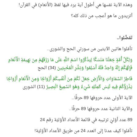
وهذه الآية نفسها هي أطول آية يرد فيها لفظ (الأنعام) في القرآن!
أتريدون ما هو أعجب من ذلك كله؟
تفضَّلوا..
تأمّلوا هاتين الآيتين من سورتي الحج والشورى..
وَلِكُلِّ أُمَّةٍ جَعَلْنَا مَنْسَكًا لِيَذْكُرُوا اسْمَ اللَّهِ عَلَى مَا رَزَقَهُمْ مِنْ بَهِيمَةِ الْأَنْعَامِ
فَإِلَهُكُمْ إِلَهٌ وَاحِدٌ فَلَهُ أَسْلِمُوا وَبَشِّرِ الْمُخْبِتِينَ
(34) الحج
فَاطِرُ السَّمَاوَاتِ وَالْأَرْضِ جَعَلَ لَكُمْ مِنْ أَنْفُسِكُمْ أَزْوَاجًا وَمِنَ الْأَنْعَامِ أَزْوَاجًا
يَذْرَؤُكُمْ فِيهِ لَيْسَ كَمِثْلِهِ شَيْءٌ وَهُوَ السَّمِيعُ الْبَصِيرُ
(11) الشورى
الآية الأولى عدد حروفها 89 حرفًا..
والآية الثانية عدد حروفها 89 حرفًا..
89 عدد أوّليّ ترتيبه في قائمة الأعداد الأوّليّة رقم 24
تأمّلوا كيف عدنا إلى العدد 24 من طريق الأعداد الأوّليّة!