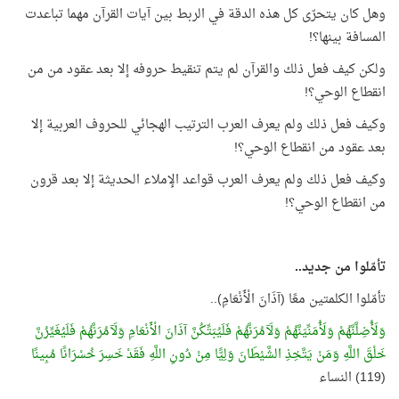
وهل كان يتحرّى كل هذه الدقة في الربط بين آيات القرآن مهما تباعدت
المسافة بينها؟!
ولكن كيف فعل ذلك والقرآن لم يتم تنقيط حروفه إلا بعد عقود من من
انقطاع الوحي؟!
وكيف فعل ذلك ولم يعرف العرب الترتيب الهجائي للحروف العربية إلا
بعد عقود من انقطاع الوحي؟!
وكيف فعل ذلك ولم يعرف العرب قواعد الإملاء الحديثة إلا بعد قرون
من انقطاع الوحي؟!
تأمّلوا من جديد..
تأمّلوا الكلمتين معًا (آذَانَ الْأَنْعَامِ)..
وَلَأُضِلَّنَّهُمْ وَلَأُمَنِّيَنَّهُمْ وَلَآمُرَنَّهُمْ فَلَيُبَتِّكُنَّ آذَانَ الْأَنْعَامِ وَلَآمُرَنَّهُمْ فَلَيُغَيِّرُنَّ
خَلْقَ اللَّهِ وَمَنْ يَتَّخِذِ الشَّيْطَانَ وَلِيًّا مِنْ دُونِ اللَّهِ فَقَدْ خَسِرَ خُسْرَانًا مُبِينًا
(119) النساء