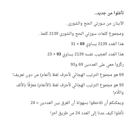
تأمّلوا من جديد..
الآيتان من سورتي الحج والشورى..
ومجموع كلمات سورتي الحج والشورى 2139 كلمة..
هذا العدد 2139 يساوي
69
× 31
هذا العدد العجيب نفسه 2139 يساوي
93
× 23
ركّزوا معي على العددين 69 و93
69 هو مجموع الترتيب الهجائي لأحرف لفظ (أنعام) من دون تعريف!
93 هو مجموع الترتيب الهجائي لأحرف لفظ (الأنعام) معرّفًا بالألف
واللّام!
ويمكنكم أن تلاحظوا بسهولة أن الفرق بين العددين = 24
تأمّلوا كيف عدنا إلى العدد 24 من طريق آخر!