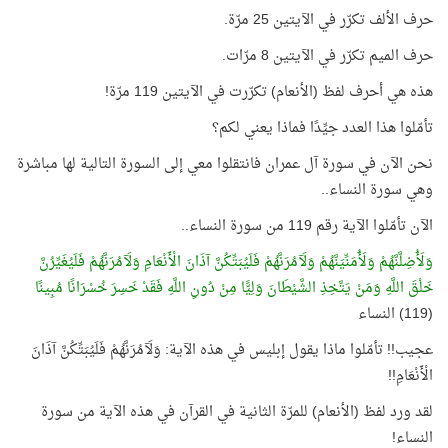
حرف الألف تكرّر في الآيتين 25 مرّة.
حرف الميم تكرّر في الآيتين 8 مرّات.
هذه هي أحرف لفظ (الأنعام) تكرّرت في الآيتين 119 مرّة!
تأمّلوا هذا العدد جيِّدًا فماذا يعني لكم؟
نحن الآن في سورة آل عمران فانتقلوا معي إلى السورة التالية لها مباشرة
وهي سورة النساء..
الآن تأمّلوا الآية رقم 119 من سورة النساء..
وَلَأُضِلَّنَّهُمْ وَلَأُمَنِّيَنَّهُمْ وَلَآمُرَنَّهُمْ فَلَيُبَتِّكُنَّ آذَانَ الْأَنْعَامِ وَلَآمُرَنَّهُمْ فَلَيُغَيِّرُنَّ
خَلْقَ اللَّهِ وَمَنْ يَتَّخِذِ الشَّيْطَانَ وَلِيًّا مِنْ دُونِ اللَّهِ فَقَدْ خَسِرَ خُسْرَانًا مُبِينًا
(119) النساء
عجيب!! تأمّلوا ماذا يقول إبليس في هذه الآية: وَلَآمُرَنَّهُمْ فَلَيُبَتِّكُنَّ آذَانَ
الْأَنْعَامِ!!
لقد ورد لفظ (الأنعام) للمرّة الثانية في القرآن في هذه الآية من سورة
النساء!