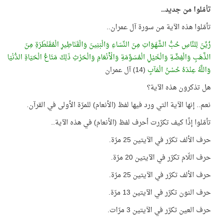
تأمّلوا من جديد..
تأمّلوا هذه الآية من سورة آل عمران..
زُيِّنَ لِلنَّاسِ حُبُّ الشَّهَوَاتِ مِنَ النِّسَاءِ وَالْبَنِينَ وَالْقَنَاطِيرِ الْمُقَنْطَرَةِ مِنَ
الذَّهَبِ وَالْفِضَّةِ وَالْخَيْلِ الْمُسَوَّمَةِ وَالْأَنْعَامِ وَالْحَرْثِ ذَلِكَ مَتَاعُ الْحَيَاةِ الدُّنْيَا
وَاللَّهُ عِنْدَهُ حُسْنُ الْمَآبِ
(14) آل عمران
هل تذكرون هذه الآية؟
نعم.. إنها الآية التي ورد فيها لفظ (الأنعام) للمرّة الأولى في القرآن.
تأمّلوا إذًا كيف تكرّرت أحرف لفظ (الأنعام) في هذه الآية..
حرف الألف تكرّر في الآيتين 25 مرّة.
حرف اللّام تكرّر في الآيتين 20 مرّة.
حرف الألف تكرّر في الآيتين 25 مرّة.
حرف النون تكرّر في الآيتين 13 مرّة.
حرف العين تكرّر في الآيتين 3 مرّات.