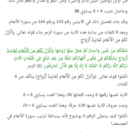
من الإبل زوجين اثنين (ذكر وأنثى)، ومن البقر والضأن والمعز مثل ذلك..
وحاصل ضرب 4 × 8 يساوي
32
وقد جاء تفصيل ذلك في الآيتين رقم 143 ورقم 144 من سورة الأنعام..
وبعد 8 كلمات من بداية هذه الآية من سورة الزمر جاء قوله تعالى: وَأَنْزَلَ
لَكُمْ مِنَ الْأَنْعَامِ ثَمَانِيَةَ أَزْوَاجٍ..
خَلَقَكُمْ مِنْ نَفْسٍ وَاحِدَةٍ ثُمَّ جَعَلَ مِنْهَا زَوْجَهَا
وَأَنْزَلَ لَكُمْ مِنَ الْأَنْعَامِ ثَمَانِيَةَ
أَزْوَاجٍ
يَخْلُقُكُمْ فِي بُطُونِ أُمَّهَاتِكُمْ خَلْقًا مِنْ بَعْدِ خَلْقٍ فِي ظُلُمَاتٍ ثَلَاثٍ
ذَلِكُمُ اللَّهُ رَبُّكُمْ لَهُ الْمُلْكُ لَا إِلَهَ إِلَّا هُوَ فَأَنَّى تُصْرَفُونَ
(6) الزمر
تأمّلوا قوله تعالى: (وَأَنْزَلَ لَكُمْ مِنَ الْأَنْعَامِ ثَمَانِيَةَ أَزْوَاجٍ) يتألّف من 6
كلمات.
الآية نفسها رقمها 6 وعدد كلماتها 36، وهذا العدد يساوي 6 × 6
وعدد حروف الآية نفسها 138 حرفًا، وهذا العدد يساوي 6 × 23
تأمّلوا كيف يتجلّى الرقم 6 بوضوح لأنه ببساطة ترتيب سورة الأنعام في
المصحف!